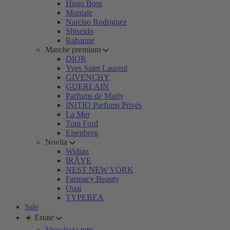
Hugo Boss
Montale
Narciso Rodriguez
Shiseido
Rabanne
Marche premium
DIOR
Yves Saint Laurent
GIVENCHY
GUERLAIN
Parfums de Marly
INITIO Parfums Privés
La Mer
Tom Ford
Eisenberg
Novita
Widian
IRÄYE
NEST NEW YORK
Farmacy Beauty
Ouai
TYPEBEA
Sale
☀️ Estate
Visualizza tutti