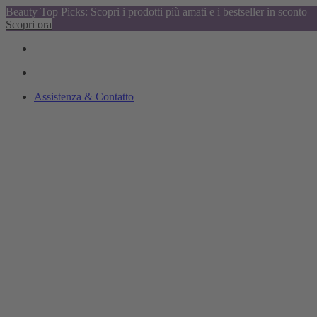
Beauty Top Picks: Scopri i prodotti più amati e i bestseller in sconto
Scopri ora
Assistenza & Contatto