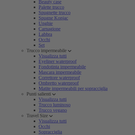
Beauty case
Palette trucco
Spugnette trucco
Spugne Konjac
Unghie
Carnagione
Labbra
Occhi
Set
Trucco impermeabile
Visualizza tutti
Eyeliner waterproof
Fondotinta impermeabile
Mascara impermeabile
Correttore waterproof
Ombretto waterproof
Matite impermeabili per sopracciglia
Punti salienti
Visualizza tutti
Trucco luminoso
Trucco vegano
Travel Size
Visualizza tutti
Occhi
Sopracciglia