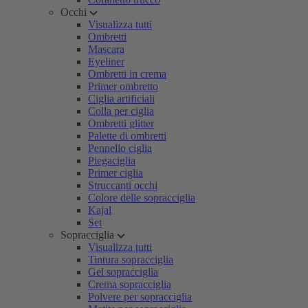
Occhi
Visualizza tutti
Ombretti
Mascara
Eyeliner
Ombretti in crema
Primer ombretto
Ciglia artificiali
Colla per ciglia
Ombretti glitter
Palette di ombretti
Pennello ciglia
Piegaciglia
Primer ciglia
Struccanti occhi
Colore delle sopracciglia
Kajal
Set
Sopracciglia
Visualizza tutti
Tintura sopracciglia
Gel sopracciglia
Crema sopracciglia
Polvere per sopracciglia