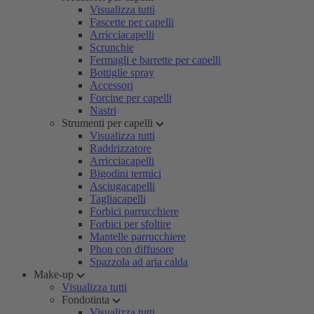
Visualizza tutti
Fascette per capelli
Arricciacapelli
Scrunchie
Fermagli e barrette per capelli
Bottiglie spray
Accessori
Forcine per capelli
Nastri
Strumenti per capelli
Visualizza tutti
Raddrizzatore
Arricciacapelli
Bigodini termici
Asciugacapelli
Tagliacapelli
Forbici parrucchiere
Forbici per sfoltire
Mantelle parrucchiere
Phon con diffusore
Spazzola ad aria calda
Make-up
Visualizza tutti
Fondotinta
Visualizza tutti