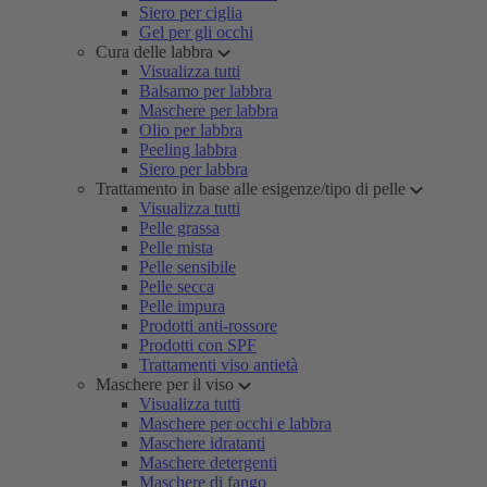
Siero per ciglia
Gel per gli occhi
Cura delle labbra
Visualizza tutti
Balsamo per labbra
Maschere per labbra
Olio per labbra
Peeling labbra
Siero per labbra
Trattamento in base alle esigenze/tipo di pelle
Visualizza tutti
Pelle grassa
Pelle mista
Pelle sensibile
Pelle secca
Pelle impura
Prodotti anti-rossore
Prodotti con SPF
Trattamenti viso antietà
Maschere per il viso
Visualizza tutti
Maschere per occhi e labbra
Maschere idratanti
Maschere detergenti
Maschere di fango