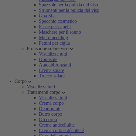
Spazzole per la pulizia del viso
Strumenti per la pulizia del viso
Gua Sha
Specchio cosmetico
Fasce per capelli
Maschere per il sonno
Micro needling
Pettini per ciglia
Protezione solare viso
Visualizza tutti
Doposole
Autoabbronzanti
Crema solare
Trucco solare
Corpo
Visualizza tutti
Trattamenti corpo
Visualizza tutti
Crema corpo
Deodoranti
Burro corpo
Oli corpo
Creme anticellulite
Crema collo e décolleté
Cura dell'intimità