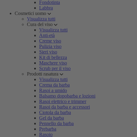
Fondotinta
Labbra
Cosmetici uomo
Visualizza tutti
Cura del viso
Visualizza tutti
Anti-età
Creme viso
Pulizia viso
Sieri viso
Kit di bellezza
Maschere viso
Scrub per il viso
Prodotti rasatura
Visualizza tutti
Crema da barba
Rasoi a umido
Balsamo dopobarba e lozioni
Rasoi elettrico e trimmer
Rasoi da barba e accessori
Ciotola da barba
Gel da barba
Pennello da barba
Prebarba
Rasoio