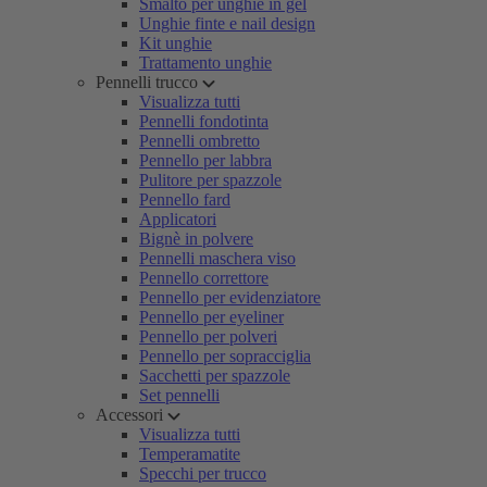
Smalto per unghie in gel
Unghie finte e nail design
Kit unghie
Trattamento unghie
Pennelli trucco
Visualizza tutti
Pennelli fondotinta
Pennelli ombretto
Pennello per labbra
Pulitore per spazzole
Pennello fard
Applicatori
Bignè in polvere
Pennelli maschera viso
Pennello correttore
Pennello per evidenziatore
Pennello per eyeliner
Pennello per polveri
Pennello per sopracciglia
Sacchetti per spazzole
Set pennelli
Accessori
Visualizza tutti
Temperamatite
Specchi per trucco