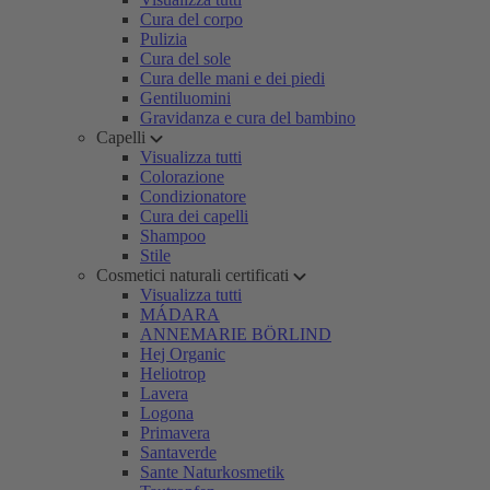
Cura del corpo
Pulizia
Cura del sole
Cura delle mani e dei piedi
Gentiluomini
Gravidanza e cura del bambino
Capelli
Visualizza tutti
Colorazione
Condizionatore
Cura dei capelli
Shampoo
Stile
Cosmetici naturali certificati
Visualizza tutti
MÁDARA
ANNEMARIE BÖRLIND
Hej Organic
Heliotrop
Lavera
Logona
Primavera
Santaverde
Sante Naturkosmetik