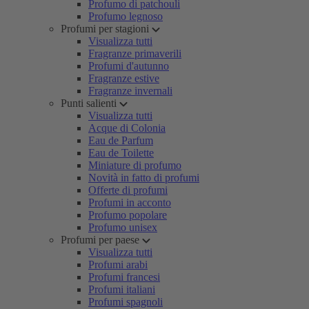
Profumo di patchouli
Profumo legnoso
Profumi per stagioni
Visualizza tutti
Fragranze primaverili
Profumi d'autunno
Fragranze estive
Fragranze invernali
Punti salienti
Visualizza tutti
Acque di Colonia
Eau de Parfum
Eau de Toilette
Miniature di profumo
Novità in fatto di profumi
Offerte di profumi
Profumi in acconto
Profumo popolare
Profumo unisex
Profumi per paese
Visualizza tutti
Profumi arabi
Profumi francesi
Profumi italiani
Profumi spagnoli