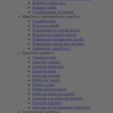
Balsamo capelli ricci
Balsamo solido
Condizionatore di volume
Maschera e trattamento per capelli
Visualizza tutti
Burro per capelli
Trattamento per capelli secchi
Balsamo per capelli colorati
Trattamento idratante per capelli
Trattamento capelli alla cheratina
Trattamento capelli ricci
Spazzole e pettini
Visualizza tutti
Spazzole rotonde
Spazzola districante
Spazzola piatta
Spazzola in legno
Pettini per capelli
Pettine a coda
Pettine arricciacapelli
Pettini da taglio per capelli
Spazzola con setole di cinghiale
Spazzola scheletro
Spazzole per il massaggio della testa
Accessori per capelli