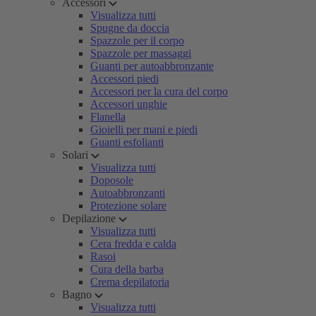
Accessori
Visualizza tutti
Spugne da doccia
Spazzole per il corpo
Spazzole per massaggi
Guanti per autoabbronzante
Accessori piedi
Accessori per la cura del corpo
Accessori unghie
Flanella
Gioielli per mani e piedi
Guanti esfolianti
Solari
Visualizza tutti
Doposole
Autoabbronzanti
Protezione solare
Depilazione
Visualizza tutti
Cera fredda e calda
Rasoi
Cura della barba
Crema depilatoria
Bagno
Visualizza tutti