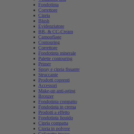
Fondotinta
Correttore
Cipria
Blush
Evidenziatore
BB- & CC-Cream
Camouflage
Contouring
Correttore
Fondotinta minerale
Palette contouring
Primer
Spray e cipria fissante
Struccante
Prodotti coprenti
Accessori
Make-up anti-aging
Bronzer
Fondotinta compatto
Fondotinta in crema
Prodotti a effetto
Fondotinta liquido
Cipria compatta
Cipria in polvere
Cofanetto trucco