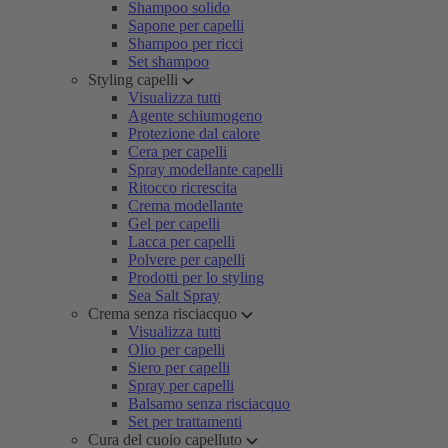
Shampoo solido
Sapone per capelli
Shampoo per ricci
Set shampoo
Styling capelli
Visualizza tutti
Agente schiumogeno
Protezione dal calore
Cera per capelli
Spray modellante capelli
Ritocco ricrescita
Crema modellante
Gel per capelli
Lacca per capelli
Polvere per capelli
Prodotti per lo styling
Sea Salt Spray
Crema senza risciacquo
Visualizza tutti
Olio per capelli
Siero per capelli
Spray per capelli
Balsamo senza risciacquo
Set per trattamenti
Cura del cuoio capelluto