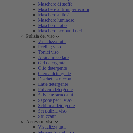
Maschere di stoffa
Maschere anti-imperfezioni
Maschere antietà
Maschere luminose
Maschere notte
Maschere per punti neri
Pulizia del viso
Visualizza tutti
Peeling viso
Tonici viso
Acqua micellare
Gel detergente
Olio detergente
Crema detergente
Dischetti struccanti
Latte detergente
Polvere detergente
Salviette struccanti
Sapone per il viso
Schiuma detergente
Set pulizia viso
Struccanti
Accessori viso
Visualizza tutti
Massaggio del viso