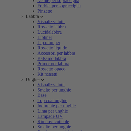
Matite per sopracciglia
Forbici per sopracciglia
Pinzette
Labbra
Visualizza tutti
Rossetto labbra
Lucidalabbra
Lipliner
Lip plumper
Rossetto liquido
Accessori per labbra
Balsamo labbra
Primer per labbra
Rossetto opaco
Kit rossetti
Unghie
Visualizza tutti
Smalto per unghie
Base
Top coat unghie
Indurente per unghie
Lima per unghie
Lampade UV
Rimuovi cuticole
Smalto per unghie