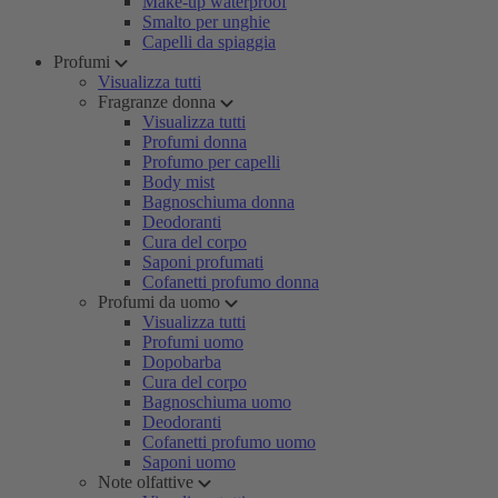
Make-up waterproof
Smalto per unghie
Capelli da spiaggia
Profumi
Visualizza tutti
Fragranze donna
Visualizza tutti
Profumi donna
Profumo per capelli
Body mist
Bagnoschiuma donna
Deodoranti
Cura del corpo
Saponi profumati
Cofanetti profumo donna
Profumi da uomo
Visualizza tutti
Profumi uomo
Dopobarba
Cura del corpo
Bagnoschiuma uomo
Deodoranti
Cofanetti profumo uomo
Saponi uomo
Note olfattive