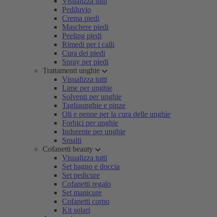
Visualizza tutti
Pediluvio
Crema piedi
Maschere piedi
Peeling piedi
Rimedi per i calli
Cura dei piedi
Spray per piedi
Trattamenti unghie
Visualizza tutti
Lime per unghie
Solventi per unghie
Tagliaunghie e pinze
Oli e penne per la cura delle unghie
Forbici per unghie
Indurente per unghie
Smalti
Cofanetti beauty
Visualizza tutti
Set bagno e doccia
Set pedicure
Cofanetti regalo
Set manicure
Cofanetti corpo
Kit solari