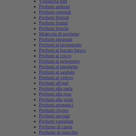
Visualizza tutti
Profumi ambrati
Profumi orientali
Profumi floreali
Profumi fruttati
Profumi freschi
Molecola di profumo
Profumi agrumati
Profumi al bergamotto
Profumi al bucato fresco
Profumi al cocco
Profumi al gelsomino
Profumi al mughetto
Profumi al sandalo
Profumi al vetiver
Profumi all'oud
Profumi alla mela
Profumi alla rosa
Profumi alla viola
Profumi aromatici
Profumi chypre
Profumi speziati
Profumi vanigliati
Profumo di cipria
Profumo di muschio