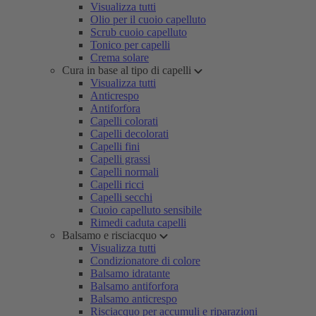
Visualizza tutti
Olio per il cuoio capelluto
Scrub cuoio capelluto
Tonico per capelli
Crema solare
Cura in base al tipo di capelli
Visualizza tutti
Anticrespo
Antiforfora
Capelli colorati
Capelli decolorati
Capelli fini
Capelli grassi
Capelli normali
Capelli ricci
Capelli secchi
Cuoio capelluto sensibile
Rimedi caduta capelli
Balsamo e risciacquo
Visualizza tutti
Condizionatore di colore
Balsamo idratante
Balsamo antiforfora
Balsamo anticrespo
Risciacquo per accumuli e riparazioni