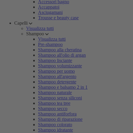
Accessori bagno
Accappatoi
Asciugamani
Trousse e beauty case
Capelli
Visualizza tutti
Shampoo
Visualizza tutti
Pre-shampoo
Shampoo alla cheratina
Shampoo all'olio di argan
Shampoo lisciante
Shampoo volumizzante
Shampoo per uomo
Shampoo all'argento
Shampoo detergente
Shampoo e balsamo 2 in 1
Shampoo naturale
Shampoo senza siliconi
Shampoo tea tree
Shampoo secco
Shampoo antiforfora
Shampoo di riparazione
Shampoo colorato
Shampoo idratante