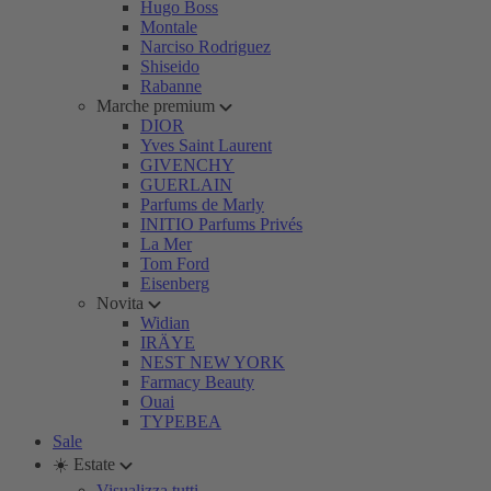
Hugo Boss
Montale
Narciso Rodriguez
Shiseido
Rabanne
Marche premium
DIOR
Yves Saint Laurent
GIVENCHY
GUERLAIN
Parfums de Marly
INITIO Parfums Privés
La Mer
Tom Ford
Eisenberg
Novita
Widian
IRÄYE
NEST NEW YORK
Farmacy Beauty
Ouai
TYPEBEA
Sale
☀️ Estate
Visualizza tutti