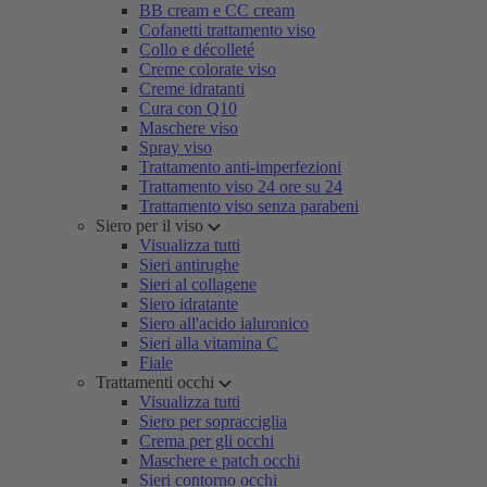
BB cream e CC cream
Cofanetti trattamento viso
Collo e décolleté
Creme colorate viso
Creme idratanti
Cura con Q10
Maschere viso
Spray viso
Trattamento anti-imperfezioni
Trattamento viso 24 ore su 24
Trattamento viso senza parabeni
Siero per il viso
Visualizza tutti
Sieri antirughe
Sieri al collagene
Siero idratante
Siero all'acido ialuronico
Sieri alla vitamina C
Fiale
Trattamenti occhi
Visualizza tutti
Siero per sopracciglia
Crema per gli occhi
Maschere e patch occhi
Sieri contorno occhi