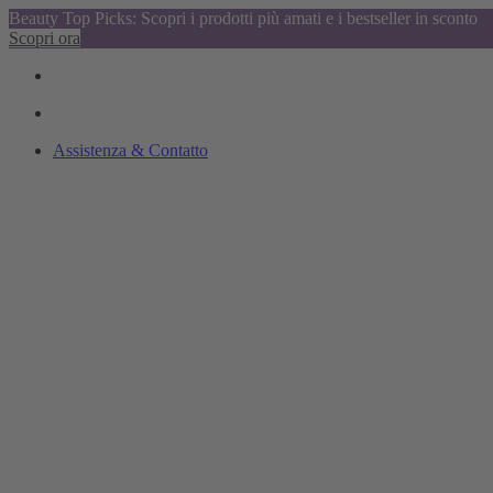
Beauty Top Picks: Scopri i prodotti più amati e i bestseller in sconto
Scopri ora
Assistenza & Contatto