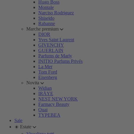
Hugo Boss
Montale
Narciso Rodriguez
Shiseido
Rabanne
Marche premium
DIOR
Yves Saint Laurent
GIVENCHY
GUERLAIN
Parfums de Marly
INITIO Parfums Privés
La Mer
Tom Ford
Eisenberg
Novita
Widian
IRÄYE
NEST NEW YORK
Farmacy Beauty
Ouai
TYPEBEA
Sale
☀️ Estate
Visualizza tutti