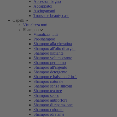
Accessori bagno
Accappatoi
Asciugamani
Trousse e beauty case
Capelli
Visualizza tutti
Shampoo
Visualizza tutti
Pre-shampoo
Shampoo alla cheratina
Shampoo all'olio di argan
Shampoo lisciante
Shampoo volumizzante
Shampoo per uomo
Shampoo all'argento
Shampoo detergente
Shampoo e balsamo 2 in 1
Shampoo naturale
Shampoo senza siliconi
Shampoo tea tree
Shampoo secco
Shampoo antiforfora
Shampoo di riparazione
Shampoo colorato
Shampoo idratante