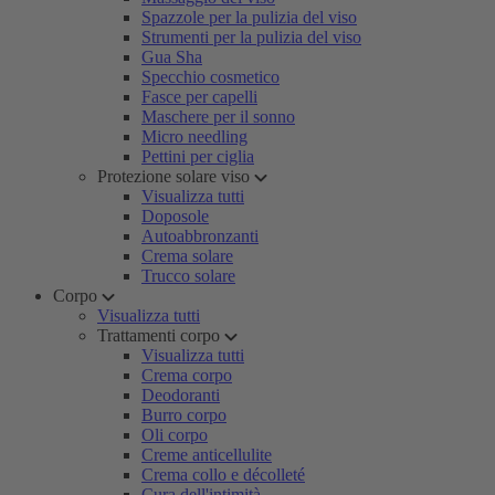
Spazzole per la pulizia del viso
Strumenti per la pulizia del viso
Gua Sha
Specchio cosmetico
Fasce per capelli
Maschere per il sonno
Micro needling
Pettini per ciglia
Protezione solare viso
Visualizza tutti
Doposole
Autoabbronzanti
Crema solare
Trucco solare
Corpo
Visualizza tutti
Trattamenti corpo
Visualizza tutti
Crema corpo
Deodoranti
Burro corpo
Oli corpo
Creme anticellulite
Crema collo e décolleté
Cura dell'intimità