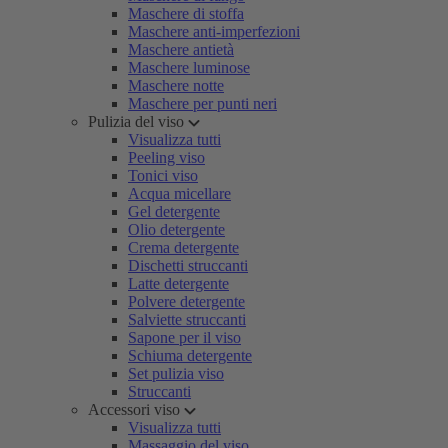
Maschere di stoffa
Maschere anti-imperfezioni
Maschere antietà
Maschere luminose
Maschere notte
Maschere per punti neri
Pulizia del viso
Visualizza tutti
Peeling viso
Tonici viso
Acqua micellare
Gel detergente
Olio detergente
Crema detergente
Dischetti struccanti
Latte detergente
Polvere detergente
Salviette struccanti
Sapone per il viso
Schiuma detergente
Set pulizia viso
Struccanti
Accessori viso
Visualizza tutti
Massaggio del viso