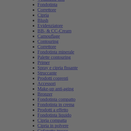
Fondotinta
Correttore
Cipria
Blush
Evidenziatore
BB- & CC-Cream
Camouflage
Contouring
Correttore
Fondotinta minerale
Palette contouring
Primer
Spray e cipria fissante
Struccante
Prodotti coprenti
Accessori
Make-up anti-aging
Bronzer
Fondotinta compatto
Fondotinta in crema
Prodotti a effetto
Fondotinta liquido
Cipria compatta
Cipria in polvere
Cofanetto trucco