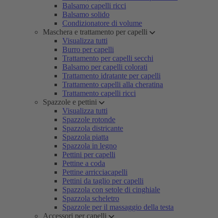
Balsamo capelli ricci
Balsamo solido
Condizionatore di volume
Maschera e trattamento per capelli
Visualizza tutti
Burro per capelli
Trattamento per capelli secchi
Balsamo per capelli colorati
Trattamento idratante per capelli
Trattamento capelli alla cheratina
Trattamento capelli ricci
Spazzole e pettini
Visualizza tutti
Spazzole rotonde
Spazzola districante
Spazzola piatta
Spazzola in legno
Pettini per capelli
Pettine a coda
Pettine arricciacapelli
Pettini da taglio per capelli
Spazzola con setole di cinghiale
Spazzola scheletro
Spazzole per il massaggio della testa
Accessori per capelli