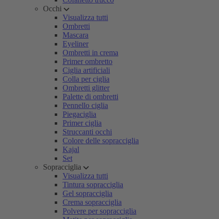
Occhi
Visualizza tutti
Ombretti
Mascara
Eyeliner
Ombretti in crema
Primer ombretto
Ciglia artificiali
Colla per ciglia
Ombretti glitter
Palette di ombretti
Pennello ciglia
Piegaciglia
Primer ciglia
Struccanti occhi
Colore delle sopracciglia
Kajal
Set
Sopracciglia
Visualizza tutti
Tintura sopracciglia
Gel sopracciglia
Crema sopracciglia
Polvere per sopracciglia