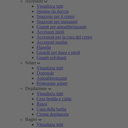
Accessori
Visualizza tutti
Spugne da doccia
Spazzole per il corpo
Spazzole per massaggi
Guanti per autoabbronzante
Accessori piedi
Accessori per la cura del corpo
Accessori unghie
Flanella
Gioielli per mani e piedi
Guanti esfolianti
Solari
Visualizza tutti
Doposole
Autoabbronzanti
Protezione solare
Depilazione
Visualizza tutti
Cera fredda e calda
Rasoi
Cura della barba
Crema depilatoria
Bagno
Visualizza tutti