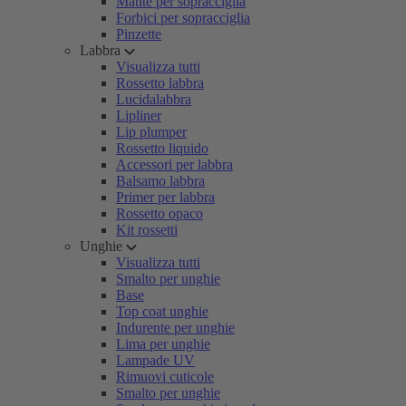
Matite per sopracciglia
Forbici per sopracciglia
Pinzette
Labbra
Visualizza tutti
Rossetto labbra
Lucidalabbra
Lipliner
Lip plumper
Rossetto liquido
Accessori per labbra
Balsamo labbra
Primer per labbra
Rossetto opaco
Kit rossetti
Unghie
Visualizza tutti
Smalto per unghie
Base
Top coat unghie
Indurente per unghie
Lima per unghie
Lampade UV
Rimuovi cuticole
Smalto per unghie