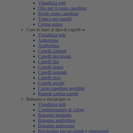
Visualizza tutti
Olio per il cuoio capelluto
Scrub cuoio capelluto
Tonico per capelli
Crema solare
Cura in base al tipo di capelli
Visualizza tutti
Anticrespo
Antiforfora
Capelli colorati
Capelli decolorati
Capelli fini
Capelli grassi
Capelli normali
Capelli ricci
Capelli secchi
Cuoio capelluto sensibile
Rimedi caduta capelli
Balsamo e risciacquo
Visualizza tutti
Condizionatore di colore
Balsamo idratante
Balsamo antiforfora
Balsamo anticrespo
Risciacquo per accumuli e riparazioni