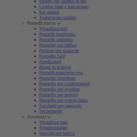
Smalto per unghie in gel
Unghie finte e nail design
Kit unghie
Trattamento unghie
Pennelli trucco
Visualizza tutti
Pennelli fondotinta
Pennelli ombretto
Pennello per labbra
Pulitore per spazzole
Pennello fard
Applicatori
Bignè in polvere
Pennelli maschera viso
Pennello correttore
Pennello per evidenziatore
Pennello per eyeliner
Pennello per polveri
Pennello per sopracciglia
Sacchetti per spazzole
Set pennelli
Accessori
Visualizza tutti
Temperamatite
Specchi per trucco