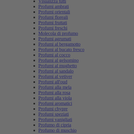
Visualizza tutti
Profumi ambrati
Profumi orientali
Profumi floreali
Profumi fruttati
Profumi freschi
Molecola di profumo
Profumi agrumati
Profumi al bergamotto
Profumi al bucato fresco
Profumi al cocco
Profumi al gelsomino
Profumi al mughetto
Profumi al sandalo
Profumi al vetiver
Profumi all'oud
Profumi alla mela
Profumi alla rosa
Profumi alla viola
Profumi aromatici
Profumi chypre
Profumi speziati
Profumi vanigliati
Profumo di cipria
Profumo di muschio