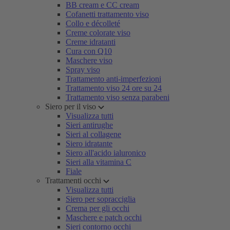
BB cream e CC cream
Cofanetti trattamento viso
Collo e décolleté
Creme colorate viso
Creme idratanti
Cura con Q10
Maschere viso
Spray viso
Trattamento anti-imperfezioni
Trattamento viso 24 ore su 24
Trattamento viso senza parabeni
Siero per il viso
Visualizza tutti
Sieri antirughe
Sieri al collagene
Siero idratante
Siero all'acido ialuronico
Sieri alla vitamina C
Fiale
Trattamenti occhi
Visualizza tutti
Siero per sopracciglia
Crema per gli occhi
Maschere e patch occhi
Sieri contorno occhi