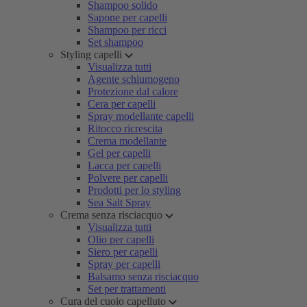
Shampoo solido
Sapone per capelli
Shampoo per ricci
Set shampoo
Styling capelli
Visualizza tutti
Agente schiumogeno
Protezione dal calore
Cera per capelli
Spray modellante capelli
Ritocco ricrescita
Crema modellante
Gel per capelli
Lacca per capelli
Polvere per capelli
Prodotti per lo styling
Sea Salt Spray
Crema senza risciacquo
Visualizza tutti
Olio per capelli
Siero per capelli
Spray per capelli
Balsamo senza risciacquo
Set per trattamenti
Cura del cuoio capelluto