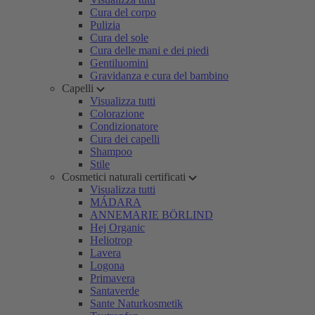
Cura del corpo
Pulizia
Cura del sole
Cura delle mani e dei piedi
Gentiluomini
Gravidanza e cura del bambino
Capelli
Visualizza tutti
Colorazione
Condizionatore
Cura dei capelli
Shampoo
Stile
Cosmetici naturali certificati
Visualizza tutti
MÁDARA
ANNEMARIE BÖRLIND
Hej Organic
Heliotrop
Lavera
Logona
Primavera
Santaverde
Sante Naturkosmetik