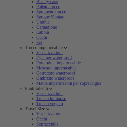
Beauty case
Palette trucco
Spugnette trucco
Spugne Konjac
Unghie
Carnagione
Labbra
Occhi
Set
Trucco impermeabile
Visualizza tutti
Eyeliner waterproof
Fondotinta impermeabile
Mascara impermeabile
Correttore waterproof
Ombretto waterproof
Matite impermeabili per sopracciglia
Punti salienti
Visualizza tutti
Trucco luminoso
Trucco vegano
Travel Size
Visualizza tutti
Occhi
Sopracciglia