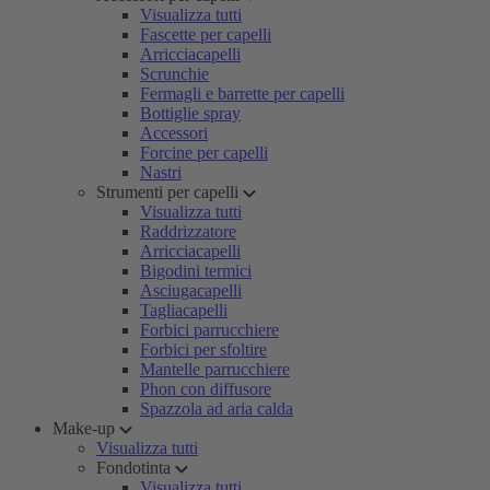
Visualizza tutti
Fascette per capelli
Arricciacapelli
Scrunchie
Fermagli e barrette per capelli
Bottiglie spray
Accessori
Forcine per capelli
Nastri
Strumenti per capelli
Visualizza tutti
Raddrizzatore
Arricciacapelli
Bigodini termici
Asciugacapelli
Tagliacapelli
Forbici parrucchiere
Forbici per sfoltire
Mantelle parrucchiere
Phon con diffusore
Spazzola ad aria calda
Make-up
Visualizza tutti
Fondotinta
Visualizza tutti