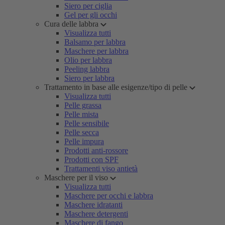
Siero per ciglia
Gel per gli occhi
Cura delle labbra
Visualizza tutti
Balsamo per labbra
Maschere per labbra
Olio per labbra
Peeling labbra
Siero per labbra
Trattamento in base alle esigenze/tipo di pelle
Visualizza tutti
Pelle grassa
Pelle mista
Pelle sensibile
Pelle secca
Pelle impura
Prodotti anti-rossore
Prodotti con SPF
Trattamenti viso antietà
Maschere per il viso
Visualizza tutti
Maschere per occhi e labbra
Maschere idratanti
Maschere detergenti
Maschere di fango