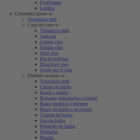
Fondotinta
Labbra
Cosmetici uomo
Visualizza tutti
Cura del viso
Visualizza tutti
Anti-età
Creme viso
Pulizia viso
Sieri viso
Kit di bellezza
Maschere viso
Scrub per il viso
Prodotti rasatura
Visualizza tutti
Crema da barba
Rasoi a umido
Balsamo dopobarba e lozioni
Rasoi elettrico e trimmer
Rasoi da barba e accessori
Ciotola da barba
Gel da barba
Pennello da barba
Prebarba
Rasoio