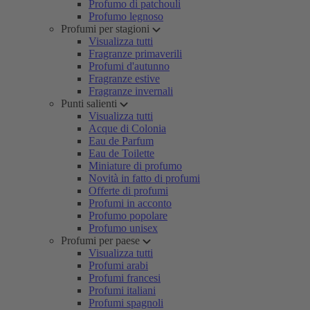
Profumo di patchouli
Profumo legnoso
Profumi per stagioni
Visualizza tutti
Fragranze primaverili
Profumi d'autunno
Fragranze estive
Fragranze invernali
Punti salienti
Visualizza tutti
Acque di Colonia
Eau de Parfum
Eau de Toilette
Miniature di profumo
Novità in fatto di profumi
Offerte di profumi
Profumi in acconto
Profumo popolare
Profumo unisex
Profumi per paese
Visualizza tutti
Profumi arabi
Profumi francesi
Profumi italiani
Profumi spagnoli