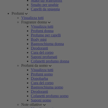
Make-up waterproof
Smalto per unghie
Capelli da spiaggia
Profumi
Visualizza tutti
Fragranze donna
Visualizza tutti
Profumi donna
Profumo per capelli
Body mist
Bagnoschiuma donna
Deodoranti
Cura del corpo
Saponi profumati
Cofanetti profumo donna
Profumi da uomo
Visualizza tutti
Profumi uomo
Dopobarba
Cura del corpo
Bagnoschiuma uomo
Deodoranti
Cofanetti profumo uomo
Saponi uomo
Note olfattive