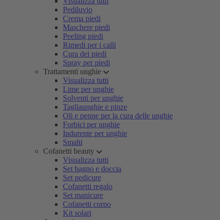
Visualizza tutti
Pediluvio
Crema piedi
Maschere piedi
Peeling piedi
Rimedi per i calli
Cura dei piedi
Spray per piedi
Trattamenti unghie
Visualizza tutti
Lime per unghie
Solventi per unghie
Tagliaunghie e pinze
Oli e penne per la cura delle unghie
Forbici per unghie
Indurente per unghie
Smalti
Cofanetti beauty
Visualizza tutti
Set bagno e doccia
Set pedicure
Cofanetti regalo
Set manicure
Cofanetti corpo
Kit solari