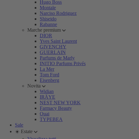
Hugo Boss
Montale
Narciso Rodriguez
Shiseido
Rabanne
Marche premium
DIOR
Yves Saint Laurent
GIVENCHY
GUERLAIN
Parfums de Marly
INITIO Parfums Privés
La Mer
Tom Ford
Eisenberg
Novita
Widian
IRÄYE
NEST NEW YORK
Farmacy Beauty
Ouai
TYPEBEA
Sale
☀️ Estate
Visualizza tutti