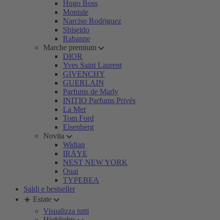
Hugo Boss
Montale
Narciso Rodriguez
Shiseido
Rabanne
Marche premium
DIOR
Yves Saint Laurent
GIVENCHY
GUERLAIN
Parfums de Marly
INITIO Parfums Privés
La Mer
Tom Ford
Eisenberg
Novita
Widian
IRÄYE
NEST NEW YORK
Ouai
TYPEBEA
Saldi e bestseller
☀️ Estate
Visualizza tutti
Highlights