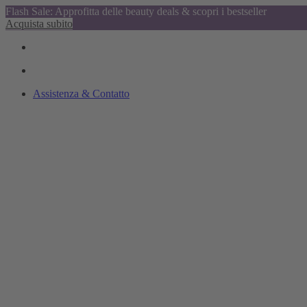
Flash Sale: Approfitta delle beauty deals & scopri i bestseller
Acquista subito
Assistenza & Contatto