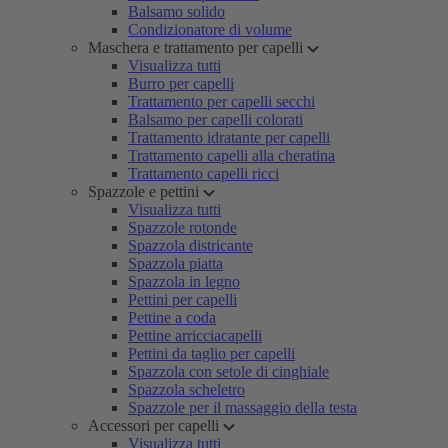
Balsamo solido
Condizionatore di volume
Maschera e trattamento per capelli
Visualizza tutti
Burro per capelli
Trattamento per capelli secchi
Balsamo per capelli colorati
Trattamento idratante per capelli
Trattamento capelli alla cheratina
Trattamento capelli ricci
Spazzole e pettini
Visualizza tutti
Spazzole rotonde
Spazzola districante
Spazzola piatta
Spazzola in legno
Pettini per capelli
Pettine a coda
Pettine arricciacapelli
Pettini da taglio per capelli
Spazzola con setole di cinghiale
Spazzola scheletro
Spazzole per il massaggio della testa
Accessori per capelli
Visualizza tutti