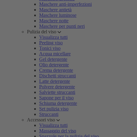
Maschere anti-imperfezioni
Maschere antietà
Maschere luminose
Maschere notte
Maschere per punti neri
Pulizia del viso
Visualizza tutti
Peeling viso
Tonici viso
Acqua micellare
Gel detergente
Olio detergente
Crema detergente
Dischetti struccanti
Latte detergente
Polvere detergente
Salviette struccanti
Sapone per il viso
Schiuma detergente
Set pulizia viso
Struccanti
Accessori viso
Visualizza tutti
Massaggio del viso
Spazzole per la pulizia del viso