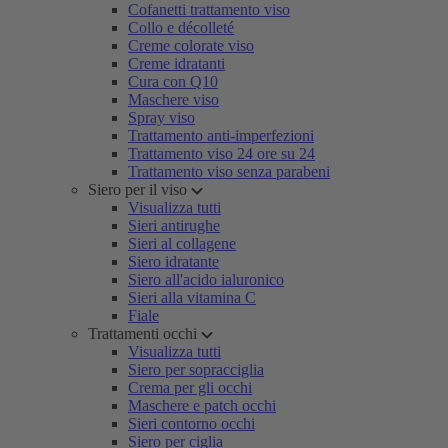
Cofanetti trattamento viso
Collo e décolleté
Creme colorate viso
Creme idratanti
Cura con Q10
Maschere viso
Spray viso
Trattamento anti-imperfezioni
Trattamento viso 24 ore su 24
Trattamento viso senza parabeni
Siero per il viso
Visualizza tutti
Sieri antirughe
Sieri al collagene
Siero idratante
Siero all'acido ialuronico
Sieri alla vitamina C
Fiale
Trattamenti occhi
Visualizza tutti
Siero per sopracciglia
Crema per gli occhi
Maschere e patch occhi
Sieri contorno occhi
Siero per ciglia