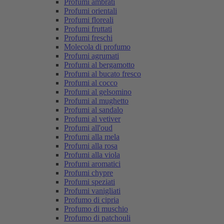
Profumi ambrati
Profumi orientali
Profumi floreali
Profumi fruttati
Profumi freschi
Molecola di profumo
Profumi agrumati
Profumi al bergamotto
Profumi al bucato fresco
Profumi al cocco
Profumi al gelsomino
Profumi al mughetto
Profumi al sandalo
Profumi al vetiver
Profumi all'oud
Profumi alla mela
Profumi alla rosa
Profumi alla viola
Profumi aromatici
Profumi chypre
Profumi speziati
Profumi vanigliati
Profumo di cipria
Profumo di muschio
Profumo di patchouli