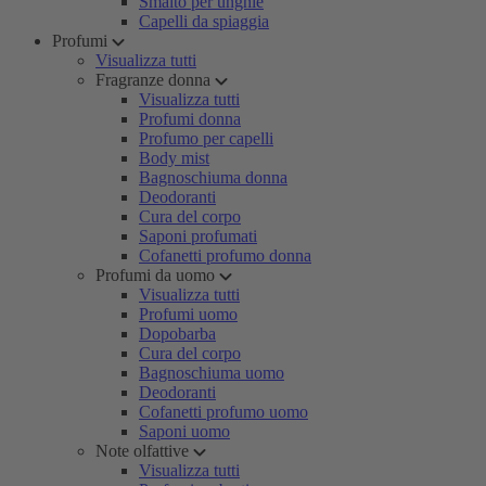
Smalto per unghie
Capelli da spiaggia
Profumi
Visualizza tutti
Fragranze donna
Visualizza tutti
Profumi donna
Profumo per capelli
Body mist
Bagnoschiuma donna
Deodoranti
Cura del corpo
Saponi profumati
Cofanetti profumo donna
Profumi da uomo
Visualizza tutti
Profumi uomo
Dopobarba
Cura del corpo
Bagnoschiuma uomo
Deodoranti
Cofanetti profumo uomo
Saponi uomo
Note olfattive
Visualizza tutti