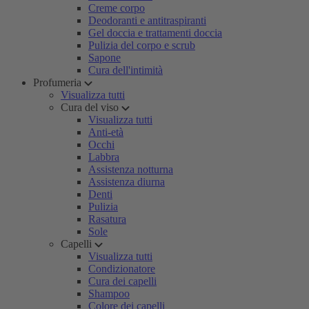
Creme corpo
Deodoranti e antitraspiranti
Gel doccia e trattamenti doccia
Pulizia del corpo e scrub
Sapone
Cura dell'intimità
Profumeria
Visualizza tutti
Cura del viso
Visualizza tutti
Anti-età
Occhi
Labbra
Assistenza notturna
Assistenza diurna
Denti
Pulizia
Rasatura
Sole
Capelli
Visualizza tutti
Condizionatore
Cura dei capelli
Shampoo
Colore dei capelli