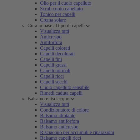
Olio per il cuoio capelluto
Scrub cuoio capelluto
Tonico per capelli
Crema solare
Cura in base al tipo di capelli
Visualizza tutti
Anticrespo
Antiforfora
Capelli colorati
Capelli decolorati
Capelli fini
Capelli grassi
Capelli normali
Capelli ricci
Capelli secchi
Cuoio capelluto sensibile
Rimedi caduta capelli
Balsamo e risciacquo
Visualizza tutti
Condizionatore di colore
Balsamo idratante
Balsamo antiforfora
Balsamo anticrespo
Risciacquo per accumuli e riparazioni
Balsamo capelli ricci