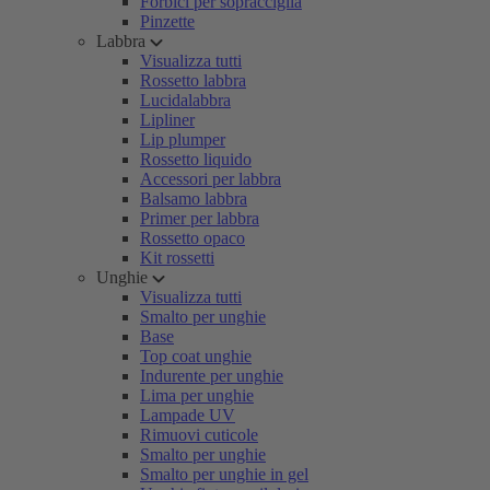
Forbici per sopracciglia
Pinzette
Labbra
Visualizza tutti
Rossetto labbra
Lucidalabbra
Lipliner
Lip plumper
Rossetto liquido
Accessori per labbra
Balsamo labbra
Primer per labbra
Rossetto opaco
Kit rossetti
Unghie
Visualizza tutti
Smalto per unghie
Base
Top coat unghie
Indurente per unghie
Lima per unghie
Lampade UV
Rimuovi cuticole
Smalto per unghie
Smalto per unghie in gel