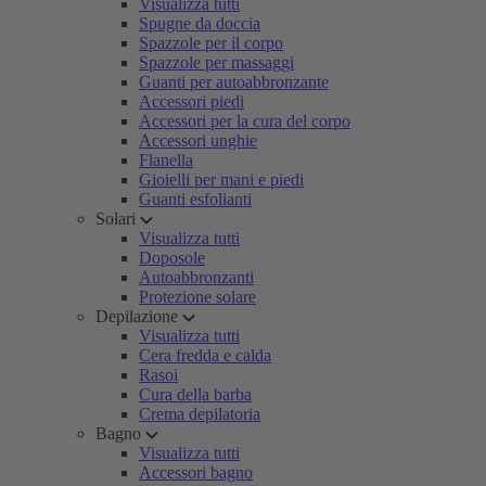
Visualizza tutti
Spugne da doccia
Spazzole per il corpo
Spazzole per massaggi
Guanti per autoabbronzante
Accessori piedi
Accessori per la cura del corpo
Accessori unghie
Flanella
Gioielli per mani e piedi
Guanti esfolianti
Solari
Visualizza tutti
Doposole
Autoabbronzanti
Protezione solare
Depilazione
Visualizza tutti
Cera fredda e calda
Rasoi
Cura della barba
Crema depilatoria
Bagno
Visualizza tutti
Accessori bagno