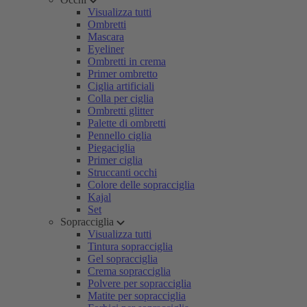
Visualizza tutti
Ombretti
Mascara
Eyeliner
Ombretti in crema
Primer ombretto
Ciglia artificiali
Colla per ciglia
Ombretti glitter
Palette di ombretti
Pennello ciglia
Piegaciglia
Primer ciglia
Struccanti occhi
Colore delle sopracciglia
Kajal
Set
Sopracciglia
Visualizza tutti
Tintura sopracciglia
Gel sopracciglia
Crema sopracciglia
Polvere per sopracciglia
Matite per sopracciglia