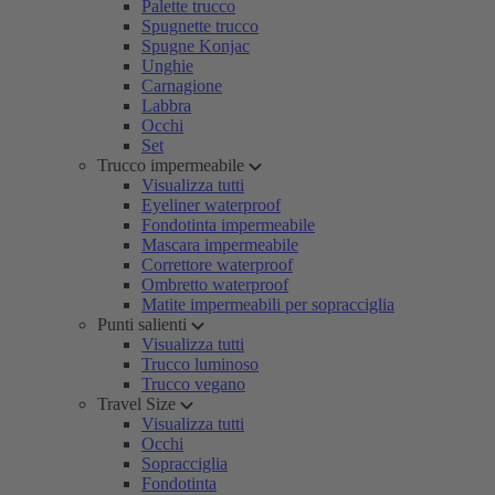
Palette trucco
Spugnette trucco
Spugne Konjac
Unghie
Carnagione
Labbra
Occhi
Set
Trucco impermeabile
Visualizza tutti
Eyeliner waterproof
Fondotinta impermeabile
Mascara impermeabile
Correttore waterproof
Ombretto waterproof
Matite impermeabili per sopracciglia
Punti salienti
Visualizza tutti
Trucco luminoso
Trucco vegano
Travel Size
Visualizza tutti
Occhi
Sopracciglia
Fondotinta