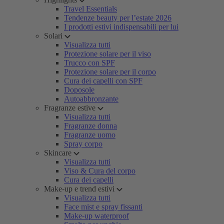
Travel Essentials
Tendenze beauty per l’estate 2026
I prodotti estivi indispensabili per lui
Solari
Visualizza tutti
Protezione solare per il viso
Trucco con SPF
Protezione solare per il corpo
Cura dei capelli con SPF
Doposole
Autoabbronzante
Fragranze estive
Visualizza tutti
Fragranze donna
Fragranze uomo
Spray corpo
Skincare
Visualizza tutti
Viso & Cura del corpo
Cura dei capelli
Make-up e trend estivi
Visualizza tutti
Face mist e spray fissanti
Make-up waterproof