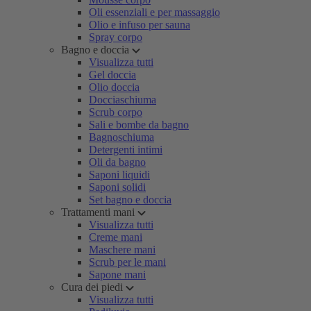
Oli essenziali e per massaggio
Olio e infuso per sauna
Spray corpo
Bagno e doccia
Visualizza tutti
Gel doccia
Olio doccia
Docciaschiuma
Scrub corpo
Sali e bombe da bagno
Bagnoschiuma
Detergenti intimi
Oli da bagno
Saponi liquidi
Saponi solidi
Set bagno e doccia
Trattamenti mani
Visualizza tutti
Creme mani
Maschere mani
Scrub per le mani
Sapone mani
Cura dei piedi
Visualizza tutti