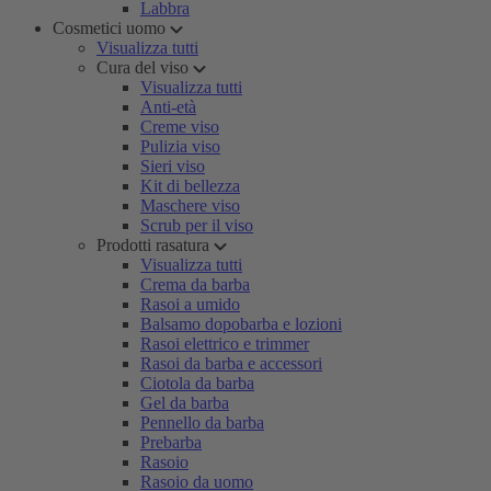
Labbra
Cosmetici uomo
Visualizza tutti
Cura del viso
Visualizza tutti
Anti-età
Creme viso
Pulizia viso
Sieri viso
Kit di bellezza
Maschere viso
Scrub per il viso
Prodotti rasatura
Visualizza tutti
Crema da barba
Rasoi a umido
Balsamo dopobarba e lozioni
Rasoi elettrico e trimmer
Rasoi da barba e accessori
Ciotola da barba
Gel da barba
Pennello da barba
Prebarba
Rasoio
Rasoio da uomo