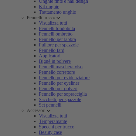
Unghie finte e nail design
Kit unghie
Trattamento unghie
Pennelli trucco
Visualizza tutti
Pennelli fondotinta
Pennelli ombretto
Pennello per labbra
Pulitore per spazzole
Pennello fard
Applicatori
Bignè in polvere
Pennelli maschera viso
Pennello correttore
Pennello per evidenziatore
Pennello per eyeliner
Pennello per polveri
Pennello per sopracciglia
Sacchetti per spazzole
Set pennelli
Accessori
Visualizza tutti
Temperamatite
Specchi per trucco
Beauty case