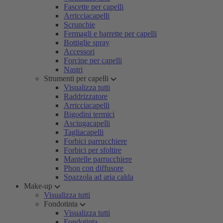
Fascette per capelli
Arricciacapelli
Scrunchie
Fermagli e barrette per capelli
Bottiglie spray
Accessori
Forcine per capelli
Nastri
Strumenti per capelli
Visualizza tutti
Raddrizzatore
Arricciacapelli
Bigodini termici
Asciugacapelli
Tagliacapelli
Forbici parrucchiere
Forbici per sfoltire
Mantelle parrucchiere
Phon con diffusore
Spazzola ad aria calda
Make-up
Visualizza tutti
Fondotinta
Visualizza tutti
Fondotinta