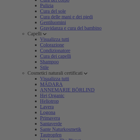
Pulizia
Cura del sole
Cura delle mani e dei piedi
Gentiluomini
Gravidanza e cura del bambino
Capelli
Visualizza tutti
Colorazione
Condizionatore
Cura dei capelli
Shampoo
Stile
Cosmetici naturali certificati
Visualizza tutti
MÁDARA
ANNEMARIE BÖRLIND
Hej Organic
Heliotrop
Lavera
Logona
Primavera
Santaverde
Sante Naturkosmetik
Tautropfen