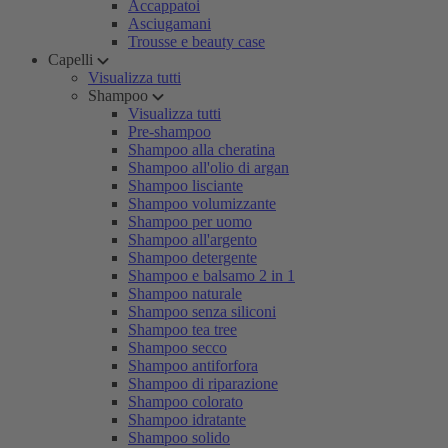
Accappatoi
Asciugamani
Trousse e beauty case
Capelli
Visualizza tutti
Shampoo
Visualizza tutti
Pre-shampoo
Shampoo alla cheratina
Shampoo all'olio di argan
Shampoo lisciante
Shampoo volumizzante
Shampoo per uomo
Shampoo all'argento
Shampoo detergente
Shampoo e balsamo 2 in 1
Shampoo naturale
Shampoo senza siliconi
Shampoo tea tree
Shampoo secco
Shampoo antiforfora
Shampoo di riparazione
Shampoo colorato
Shampoo idratante
Shampoo solido