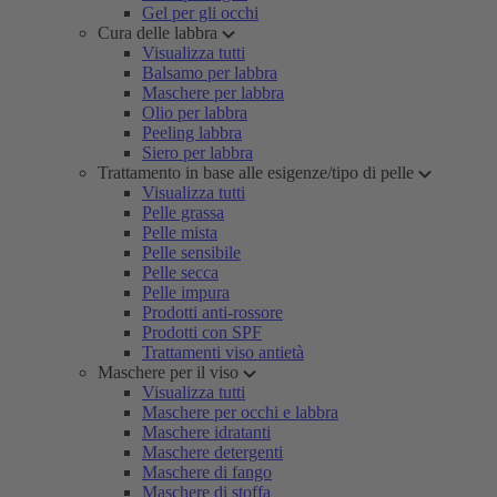
Gel per gli occhi
Cura delle labbra
Visualizza tutti
Balsamo per labbra
Maschere per labbra
Olio per labbra
Peeling labbra
Siero per labbra
Trattamento in base alle esigenze/tipo di pelle
Visualizza tutti
Pelle grassa
Pelle mista
Pelle sensibile
Pelle secca
Pelle impura
Prodotti anti-rossore
Prodotti con SPF
Trattamenti viso antietà
Maschere per il viso
Visualizza tutti
Maschere per occhi e labbra
Maschere idratanti
Maschere detergenti
Maschere di fango
Maschere di stoffa