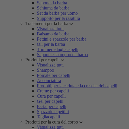
Sapone da barba
Schiuma da barba
Set da barba per uomo
Supporto per la rasatura
Trattamenti per la barba
Visualizza tutti
Balsamo da barba
Pettini e spazzole per barba
Oli per la barba
Trimmer e tagliacapelli
Sapone e shampoo da barba
Prodotti per capelli
Visualizza tutti
Shampoo
Pomate per capelli
Acconciatura
Prodotti per la caduta e la crescita dei capelli
Creme per capelli
Cura per capelli
Gel per capelli
Pasta per capelli
Spazzole e pettini
Tagliacapelli
Prodotti per la cura del corpo
Visualizza tutti