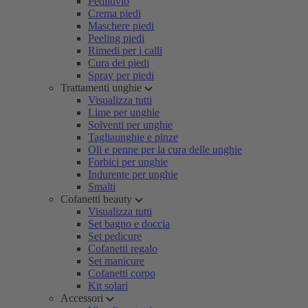
Pediluvio
Crema piedi
Maschere piedi
Peeling piedi
Rimedi per i calli
Cura dei piedi
Spray per piedi
Trattamenti unghie
Visualizza tutti
Lime per unghie
Solventi per unghie
Tagliaunghie e pinze
Oli e penne per la cura delle unghie
Forbici per unghie
Indurente per unghie
Smalti
Cofanetti beauty
Visualizza tutti
Set bagno e doccia
Set pedicure
Cofanetti regalo
Set manicure
Cofanetti corpo
Kit solari
Accessori