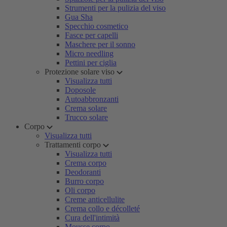
Strumenti per la pulizia del viso
Gua Sha
Specchio cosmetico
Fasce per capelli
Maschere per il sonno
Micro needling
Pettini per ciglia
Protezione solare viso
Visualizza tutti
Doposole
Autoabbronzanti
Crema solare
Trucco solare
Corpo
Visualizza tutti
Trattamenti corpo
Visualizza tutti
Crema corpo
Deodoranti
Burro corpo
Oli corpo
Creme anticellulite
Crema collo e décolleté
Cura dell'intimità
Mousse corpo