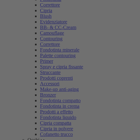
Correttore
Cipria
Blush
Evidenziatore
BB- & CC-Cream
Camouflage
Contouring
Correttore
Fondotinta minerale
Palette contouring
Primer
Spray e cipria fissante
Struccante
Prodotti coprenti
Accessori
Make-up anti-aging
Bronzer
Fondotinta compatto
Fondotinta in crema
Prodotti a effetto
Fondotinta liquido
Cipria compatta
Cipria in polvere
Cofanetto trucco
Occhi