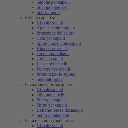
Sapone per capelli
Shampoo per ricci
Set shampoo
Styling capelli
Visualizza tutti
Agente schiumogeno
Protezione dal calore
Cera per capelli
Spray modellante capelli
Ritocco ricrescita
Crema modellante
Gel per capelli
Lacca per capelli
Polvere per capelli
Prodotti per lo styling
Sea Salt Spray
Crema senza risciacquo
Visualizza tutti
Olio per capelli
Siero per capelli
Spray per capelli
Balsamo senza risciacquo
Set per trattamenti
Cura del cuoio capelluto
Visualizza tutti