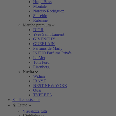
Hugo Boss
Montale
Narciso Rodriguez
Shiseido
Rabanne
Marche premium
DIOR
Yves Saint Laurent
GIVENCHY
GUERLAIN
Parfums de Marly
INITIO Parfums Privés
La Mer
Tom Ford
Eisenberg
Novita
Widian
IRÄYE
NEST NEW YORK
Ouai
TYPEBEA
Saldi e bestseller
☀️ Estate
Visualizza tutti
Highlights