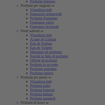
Profumo legnoso
Profumi per stagioni
Visualizza tutti
Fragranze primaverili
Profumi d'autunno
Fragranze estive
Fragranze invernali
Punti salienti
Visualizza tutti
Acque di Colonia
Eau de Parfum
Eau de Toilette
Miniature di profumo
Novità in fatto di profumi
Offerte di profumi
Profumi in acconto
Profumo popolare
Profumo unisex
Profumi per paese
Visualizza tutti
Profumi arabi
Profumi francesi
Profumi italiani
Profumi spagnoli
Profumi di lusso