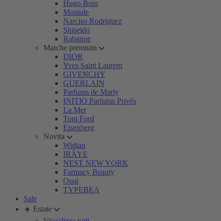
Hugo Boss
Montale
Narciso Rodriguez
Shiseido
Rabanne
Marche premium
DIOR
Yves Saint Laurent
GIVENCHY
GUERLAIN
Parfums de Marly
INITIO Parfums Privés
La Mer
Tom Ford
Eisenberg
Novita
Widian
IRÄYE
NEST NEW YORK
Farmacy Beauty
Ouai
TYPEBEA
Sale
☀️ Estate
Visualizza tutti