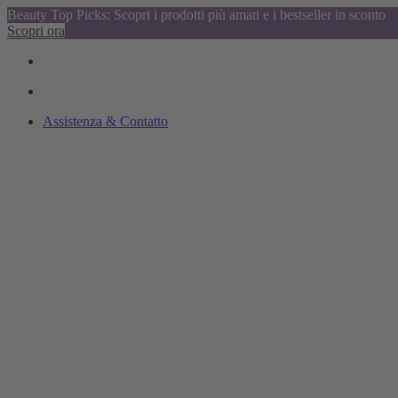
Beauty Top Picks: Scopri i prodotti più amati e i bestseller in sconto
Scopri ora
Assistenza & Contatto