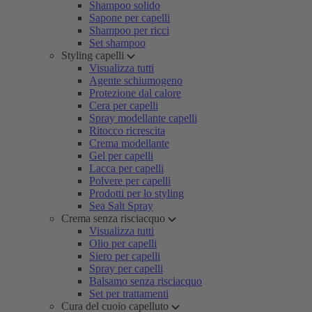
Shampoo solido
Sapone per capelli
Shampoo per ricci
Set shampoo
Styling capelli
Visualizza tutti
Agente schiumogeno
Protezione dal calore
Cera per capelli
Spray modellante capelli
Ritocco ricrescita
Crema modellante
Gel per capelli
Lacca per capelli
Polvere per capelli
Prodotti per lo styling
Sea Salt Spray
Crema senza risciacquo
Visualizza tutti
Olio per capelli
Siero per capelli
Spray per capelli
Balsamo senza risciacquo
Set per trattamenti
Cura del cuoio capelluto