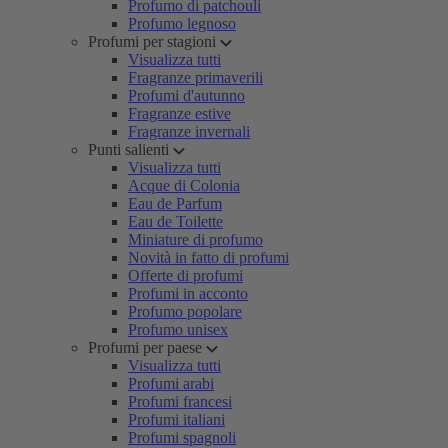
Profumo di patchouli
Profumo legnoso
Profumi per stagioni
Visualizza tutti
Fragranze primaverili
Profumi d'autunno
Fragranze estive
Fragranze invernali
Punti salienti
Visualizza tutti
Acque di Colonia
Eau de Parfum
Eau de Toilette
Miniature di profumo
Novità in fatto di profumi
Offerte di profumi
Profumi in acconto
Profumo popolare
Profumo unisex
Profumi per paese
Visualizza tutti
Profumi arabi
Profumi francesi
Profumi italiani
Profumi spagnoli