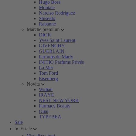
Hugo Boss
Montale
Narciso Rodriguez
Shiseido
Rabanne
Marche premium
DIOR
Yves Saint Laurent
GIVENCHY
GUERLAIN
Parfums de Marly
INITIO Parfums Privés
La Mer
Tom Ford
Eisenberg
Novita
Widian
IRÄYE
NEST NEW YORK
Farmacy Beauty
Ouai
TYPEBEA
Sale
☀️ Estate
Visualizza tutti