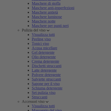
Maschere di stoffa
Maschere anti-imperfezioni
Maschere antietà
Maschere luminose
Maschere notte
Maschere per punti neri
Pulizia del viso
Visualizza tutti
Peeling viso
Tonici viso
Acqua micellare
Gel detergente
Olio detergente
Crema detergente
Dischetti struccanti
Latte detergente
Polvere detergente
Salviette struccanti
Sapone per il viso
Schiuma detergente
Set pulizia viso
Struccanti
Accessori viso
Visualizza tutti
Massaggio del viso