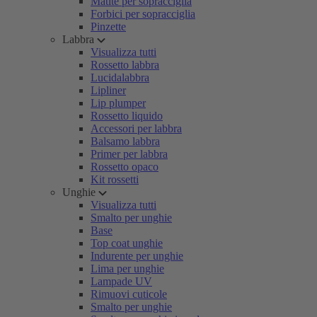
Matite per sopracciglia
Forbici per sopracciglia
Pinzette
Labbra
Visualizza tutti
Rossetto labbra
Lucidalabbra
Lipliner
Lip plumper
Rossetto liquido
Accessori per labbra
Balsamo labbra
Primer per labbra
Rossetto opaco
Kit rossetti
Unghie
Visualizza tutti
Smalto per unghie
Base
Top coat unghie
Indurente per unghie
Lima per unghie
Lampade UV
Rimuovi cuticole
Smalto per unghie