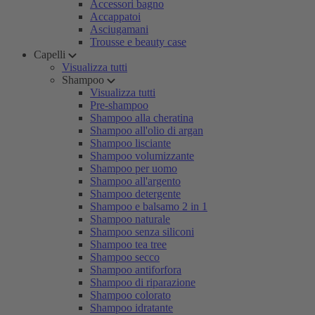
Accessori bagno
Accappatoi
Asciugamani
Trousse e beauty case
Capelli
Visualizza tutti
Shampoo
Visualizza tutti
Pre-shampoo
Shampoo alla cheratina
Shampoo all'olio di argan
Shampoo lisciante
Shampoo volumizzante
Shampoo per uomo
Shampoo all'argento
Shampoo detergente
Shampoo e balsamo 2 in 1
Shampoo naturale
Shampoo senza siliconi
Shampoo tea tree
Shampoo secco
Shampoo antiforfora
Shampoo di riparazione
Shampoo colorato
Shampoo idratante