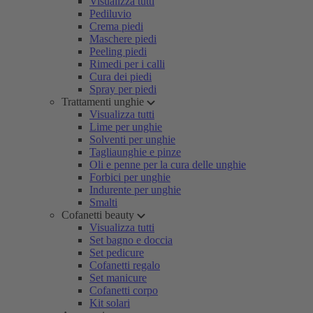
Visualizza tutti
Pediluvio
Crema piedi
Maschere piedi
Peeling piedi
Rimedi per i calli
Cura dei piedi
Spray per piedi
Trattamenti unghie
Visualizza tutti
Lime per unghie
Solventi per unghie
Tagliaunghie e pinze
Oli e penne per la cura delle unghie
Forbici per unghie
Indurente per unghie
Smalti
Cofanetti beauty
Visualizza tutti
Set bagno e doccia
Set pedicure
Cofanetti regalo
Set manicure
Cofanetti corpo
Kit solari