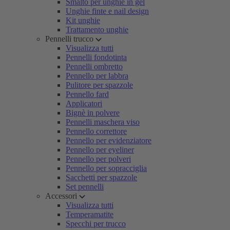
Smalto per unghie in gel
Unghie finte e nail design
Kit unghie
Trattamento unghie
Pennelli trucco
Visualizza tutti
Pennelli fondotinta
Pennelli ombretto
Pennello per labbra
Pulitore per spazzole
Pennello fard
Applicatori
Bignè in polvere
Pennelli maschera viso
Pennello correttore
Pennello per evidenziatore
Pennello per eyeliner
Pennello per polveri
Pennello per sopracciglia
Sacchetti per spazzole
Set pennelli
Accessori
Visualizza tutti
Temperamatite
Specchi per trucco