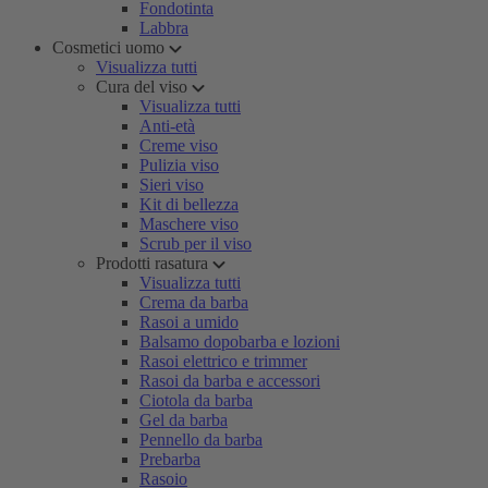
Fondotinta
Labbra
Cosmetici uomo
Visualizza tutti
Cura del viso
Visualizza tutti
Anti-età
Creme viso
Pulizia viso
Sieri viso
Kit di bellezza
Maschere viso
Scrub per il viso
Prodotti rasatura
Visualizza tutti
Crema da barba
Rasoi a umido
Balsamo dopobarba e lozioni
Rasoi elettrico e trimmer
Rasoi da barba e accessori
Ciotola da barba
Gel da barba
Pennello da barba
Prebarba
Rasoio