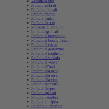
Visualizza tutti
Profumi ambrati
Profumi orientali
Profumi floreali
Profumi fruttati
Profumi freschi
Molecola di profumo
Profumi agrumati
Profumi al bergamotto
Profumi al bucato fresco
Profumi al cocco
Profumi al gelsomino
Profumi al mughetto
Profumi al sandalo
Profumi al vetiver
Profumi all'oud
Profumi alla mela
Profumi alla rosa
Profumi alla viola
Profumi aromatici
Profumi chypre
Profumi speziati
Profumi vanigliati
Profumo di cipria
Profumo di muschio