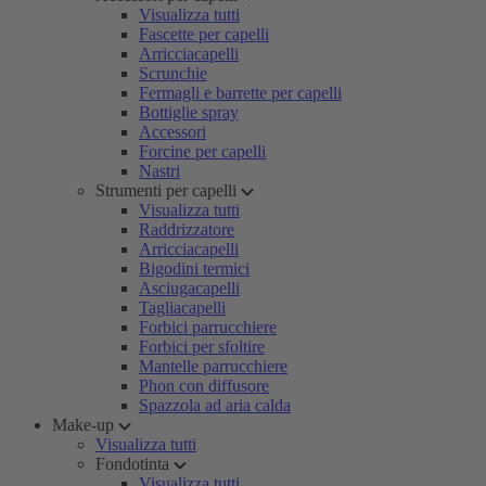
Visualizza tutti
Fascette per capelli
Arricciacapelli
Scrunchie
Fermagli e barrette per capelli
Bottiglie spray
Accessori
Forcine per capelli
Nastri
Strumenti per capelli
Visualizza tutti
Raddrizzatore
Arricciacapelli
Bigodini termici
Asciugacapelli
Tagliacapelli
Forbici parrucchiere
Forbici per sfoltire
Mantelle parrucchiere
Phon con diffusore
Spazzola ad aria calda
Make-up
Visualizza tutti
Fondotinta
Visualizza tutti