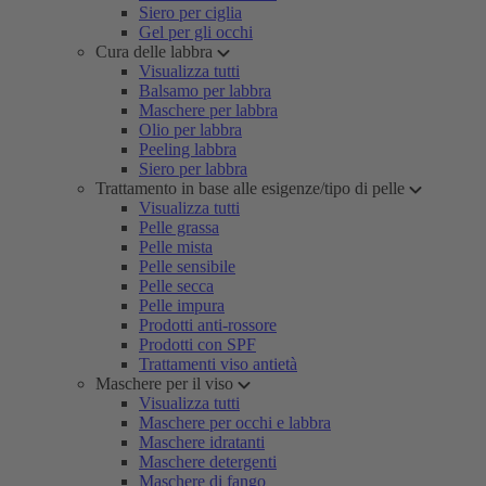
Siero per ciglia
Gel per gli occhi
Cura delle labbra
Visualizza tutti
Balsamo per labbra
Maschere per labbra
Olio per labbra
Peeling labbra
Siero per labbra
Trattamento in base alle esigenze/tipo di pelle
Visualizza tutti
Pelle grassa
Pelle mista
Pelle sensibile
Pelle secca
Pelle impura
Prodotti anti-rossore
Prodotti con SPF
Trattamenti viso antietà
Maschere per il viso
Visualizza tutti
Maschere per occhi e labbra
Maschere idratanti
Maschere detergenti
Maschere di fango