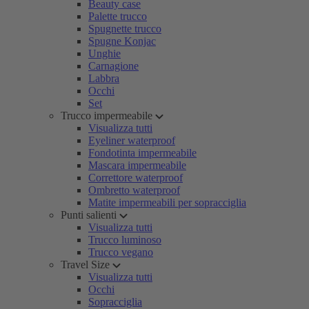
Beauty case
Palette trucco
Spugnette trucco
Spugne Konjac
Unghie
Carnagione
Labbra
Occhi
Set
Trucco impermeabile
Visualizza tutti
Eyeliner waterproof
Fondotinta impermeabile
Mascara impermeabile
Correttore waterproof
Ombretto waterproof
Matite impermeabili per sopracciglia
Punti salienti
Visualizza tutti
Trucco luminoso
Trucco vegano
Travel Size
Visualizza tutti
Occhi
Sopracciglia