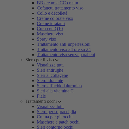
BB cream e CC cream
Cofanetti trattamento viso
Collo e décolleté
Creme colorate viso
Creme idratanti
Cura con Q10
Maschere viso
Spray viso
Trattamento anti-imperfezioni
Trattamento viso 24 ore su 24
Trattamento viso senza parabeni
Siero per il viso
Visualizza tutti
Sieri antirughe
Sieri al collagene
Siero idratante
Siero all'acido ialuronico
Sieri alla vitamina C
Fiale
Trattamenti occhi
Visualizza tutti
Siero per sopracciglia
Crema per gli occhi
Maschere e patch occhi
Sieri contorno occhi