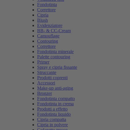
Fondotinta
Correttore
Cipria
Blush
Evidenziatore
BB- & CC-Cream
Camouflage
Contouring
Correttore
Fondotinta minerale
Palette contouring
Primer
Spray e cipria fissante
Struccante
Prodotti coprenti
Accessori
Make-up anti-aging
Bronzer
Fondotinta compatto
Fondotinta in crema
Prodotti a effetto
Fondotinta liquido
Cipria compatta
Cipria in polvere
Cofanetto trucco