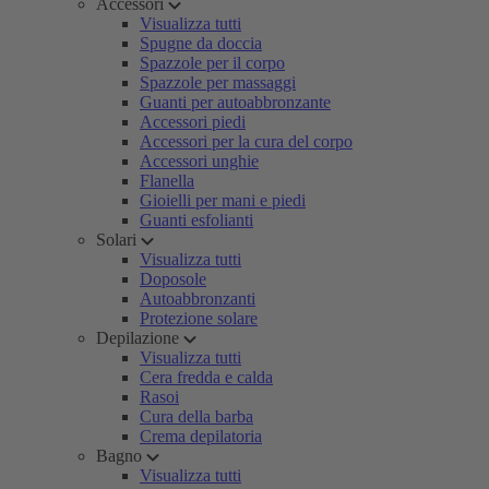
Accessori
Visualizza tutti
Spugne da doccia
Spazzole per il corpo
Spazzole per massaggi
Guanti per autoabbronzante
Accessori piedi
Accessori per la cura del corpo
Accessori unghie
Flanella
Gioielli per mani e piedi
Guanti esfolianti
Solari
Visualizza tutti
Doposole
Autoabbronzanti
Protezione solare
Depilazione
Visualizza tutti
Cera fredda e calda
Rasoi
Cura della barba
Crema depilatoria
Bagno
Visualizza tutti