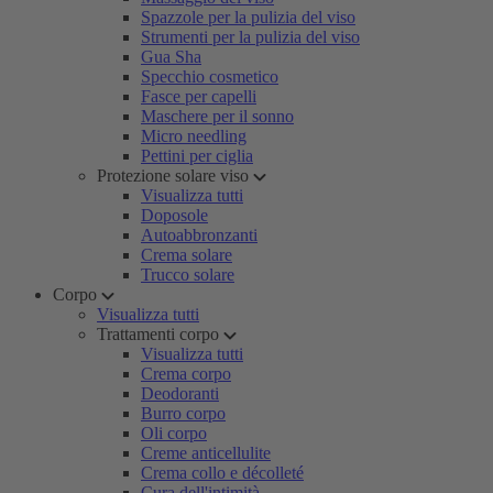
Spazzole per la pulizia del viso
Strumenti per la pulizia del viso
Gua Sha
Specchio cosmetico
Fasce per capelli
Maschere per il sonno
Micro needling
Pettini per ciglia
Protezione solare viso
Visualizza tutti
Doposole
Autoabbronzanti
Crema solare
Trucco solare
Corpo
Visualizza tutti
Trattamenti corpo
Visualizza tutti
Crema corpo
Deodoranti
Burro corpo
Oli corpo
Creme anticellulite
Crema collo e décolleté
Cura dell'intimità