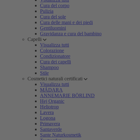
Cura del corpo
Pulizia
Cura del sole
Cura delle mani e dei piedi
Gentiluomini
Gravidanza e cura del bambino
Capelli
Visualizza tutti
Colorazione
Condizionatore
Cura dei capelli
Shampoo
Stile
Cosmetici naturali certificati
Visualizza tutti
MÁDARA
ANNEMARIE BÖRLIND
Hej Organic
Heliotrop
Lavera
Logona
Primavera
Santaverde
Sante Naturkosmetik