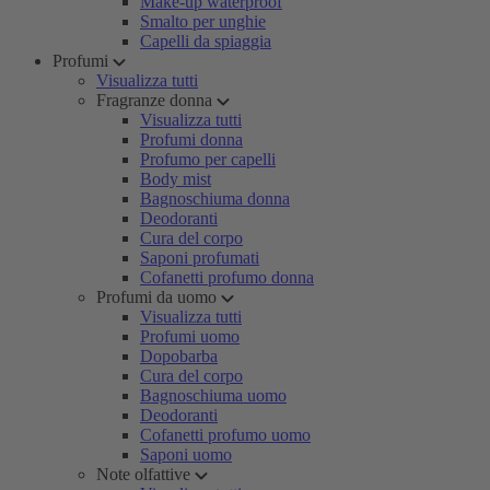
Make-up waterproof
Smalto per unghie
Capelli da spiaggia
Profumi
Visualizza tutti
Fragranze donna
Visualizza tutti
Profumi donna
Profumo per capelli
Body mist
Bagnoschiuma donna
Deodoranti
Cura del corpo
Saponi profumati
Cofanetti profumo donna
Profumi da uomo
Visualizza tutti
Profumi uomo
Dopobarba
Cura del corpo
Bagnoschiuma uomo
Deodoranti
Cofanetti profumo uomo
Saponi uomo
Note olfattive