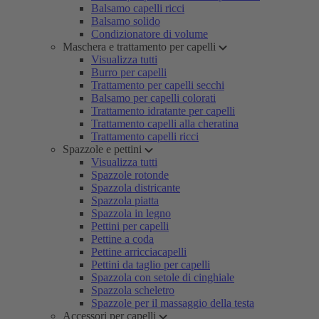
Balsamo capelli ricci
Balsamo solido
Condizionatore di volume
Maschera e trattamento per capelli
Visualizza tutti
Burro per capelli
Trattamento per capelli secchi
Balsamo per capelli colorati
Trattamento idratante per capelli
Trattamento capelli alla cheratina
Trattamento capelli ricci
Spazzole e pettini
Visualizza tutti
Spazzole rotonde
Spazzola districante
Spazzola piatta
Spazzola in legno
Pettini per capelli
Pettine a coda
Pettine arricciacapelli
Pettini da taglio per capelli
Spazzola con setole di cinghiale
Spazzola scheletro
Spazzole per il massaggio della testa
Accessori per capelli