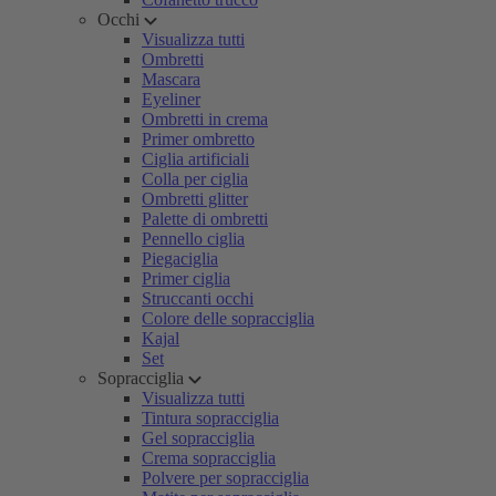
Occhi
Visualizza tutti
Ombretti
Mascara
Eyeliner
Ombretti in crema
Primer ombretto
Ciglia artificiali
Colla per ciglia
Ombretti glitter
Palette di ombretti
Pennello ciglia
Piegaciglia
Primer ciglia
Struccanti occhi
Colore delle sopracciglia
Kajal
Set
Sopracciglia
Visualizza tutti
Tintura sopracciglia
Gel sopracciglia
Crema sopracciglia
Polvere per sopracciglia