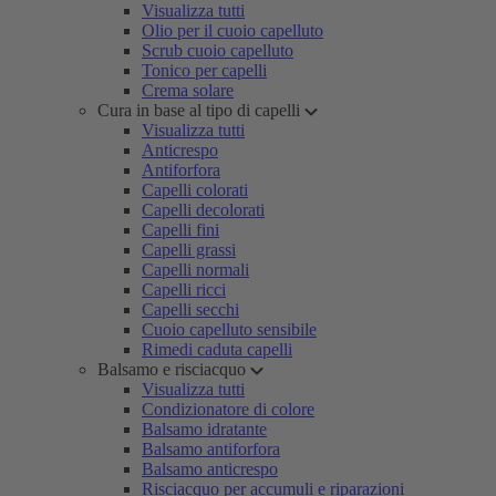
Visualizza tutti
Olio per il cuoio capelluto
Scrub cuoio capelluto
Tonico per capelli
Crema solare
Cura in base al tipo di capelli
Visualizza tutti
Anticrespo
Antiforfora
Capelli colorati
Capelli decolorati
Capelli fini
Capelli grassi
Capelli normali
Capelli ricci
Capelli secchi
Cuoio capelluto sensibile
Rimedi caduta capelli
Balsamo e risciacquo
Visualizza tutti
Condizionatore di colore
Balsamo idratante
Balsamo antiforfora
Balsamo anticrespo
Risciacquo per accumuli e riparazioni