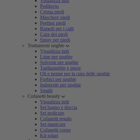
Visualizza tutti
Pediluvio
Crema piedi
Maschere piedi
Peeling piedi
Rimedi per i calli
Cura dei piedi
Spray per piedi
Trattamenti unghie
Visualizza tutti
Lime per unghie
Solventi per unghie
Tagliaunghie e pinze
Oli e penne per la cura delle unghie
Forbici per unghie
Indurente per unghie
Smalti
Cofanetti beauty
Visualizza tutti
Set bagno e doccia
Set pedicure
Cofanetti regalo
Set manicure
Cofanetti corpo
Kit solari