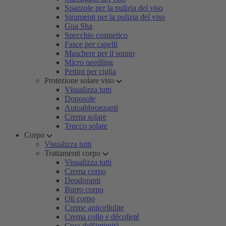
Spazzole per la pulizia del viso
Strumenti per la pulizia del viso
Gua Sha
Specchio cosmetico
Fasce per capelli
Maschere per il sonno
Micro needling
Pettini per ciglia
Protezione solare viso
Visualizza tutti
Doposole
Autoabbronzanti
Crema solare
Trucco solare
Corpo
Visualizza tutti
Trattamenti corpo
Visualizza tutti
Crema corpo
Deodoranti
Burro corpo
Oli corpo
Creme anticellulite
Crema collo e décolleté
Cura dell'intimità