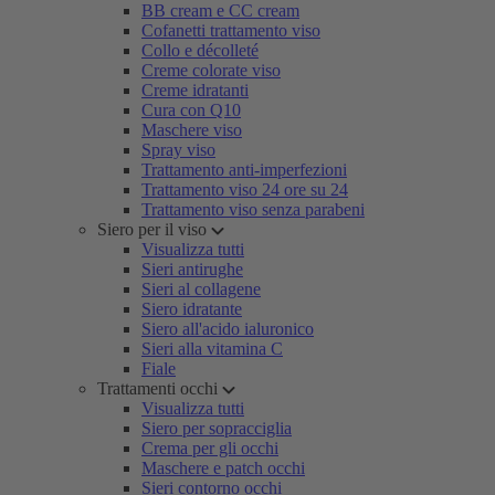
BB cream e CC cream
Cofanetti trattamento viso
Collo e décolleté
Creme colorate viso
Creme idratanti
Cura con Q10
Maschere viso
Spray viso
Trattamento anti-imperfezioni
Trattamento viso 24 ore su 24
Trattamento viso senza parabeni
Siero per il viso
Visualizza tutti
Sieri antirughe
Sieri al collagene
Siero idratante
Siero all'acido ialuronico
Sieri alla vitamina C
Fiale
Trattamenti occhi
Visualizza tutti
Siero per sopracciglia
Crema per gli occhi
Maschere e patch occhi
Sieri contorno occhi