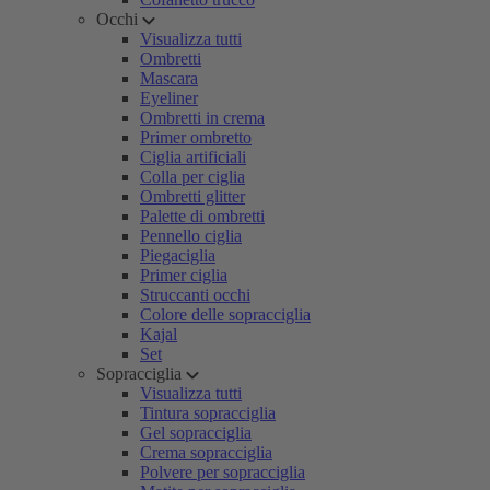
Occhi
Visualizza tutti
Ombretti
Mascara
Eyeliner
Ombretti in crema
Primer ombretto
Ciglia artificiali
Colla per ciglia
Ombretti glitter
Palette di ombretti
Pennello ciglia
Piegaciglia
Primer ciglia
Struccanti occhi
Colore delle sopracciglia
Kajal
Set
Sopracciglia
Visualizza tutti
Tintura sopracciglia
Gel sopracciglia
Crema sopracciglia
Polvere per sopracciglia