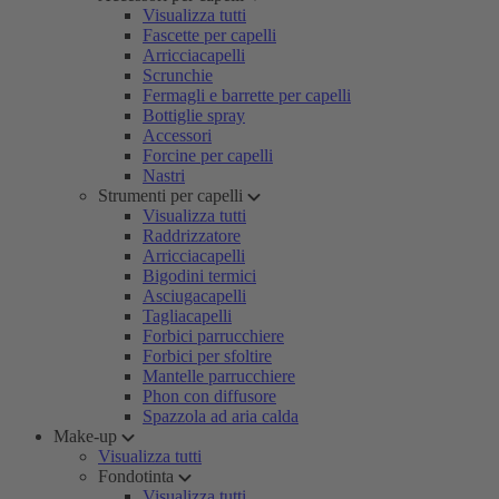
Visualizza tutti
Fascette per capelli
Arricciacapelli
Scrunchie
Fermagli e barrette per capelli
Bottiglie spray
Accessori
Forcine per capelli
Nastri
Strumenti per capelli
Visualizza tutti
Raddrizzatore
Arricciacapelli
Bigodini termici
Asciugacapelli
Tagliacapelli
Forbici parrucchiere
Forbici per sfoltire
Mantelle parrucchiere
Phon con diffusore
Spazzola ad aria calda
Make-up
Visualizza tutti
Fondotinta
Visualizza tutti