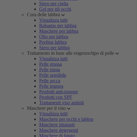
Siero per ciglia
Gel per gli occhi
Cura delle labbra
Visualizza tutti
Balsamo per labbra
Maschere per labbra
Olio per labbra
Peeling labbra
Siero per labbra
Trattamento in base alle esigenze/tipo di pelle
Visualizza tutti
Pelle grassa
Pelle mista
Pelle sensibile
Pelle secca
Pelle impura
Prodotti anti-rossore
Prodotti con SPF
Trattamenti viso antietà
Maschere per il viso
Visualizza tutti
Maschere per occhi e labbra
Maschere idratanti
Maschere detergenti
Maschere di fango