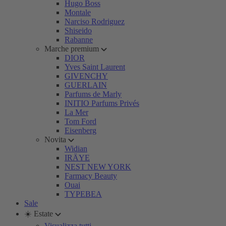
Hugo Boss
Montale
Narciso Rodriguez
Shiseido
Rabanne
Marche premium
DIOR
Yves Saint Laurent
GIVENCHY
GUERLAIN
Parfums de Marly
INITIO Parfums Privés
La Mer
Tom Ford
Eisenberg
Novita
Widian
IRÄYE
NEST NEW YORK
Farmacy Beauty
Ouai
TYPEBEA
Sale
☀️ Estate
Visualizza tutti