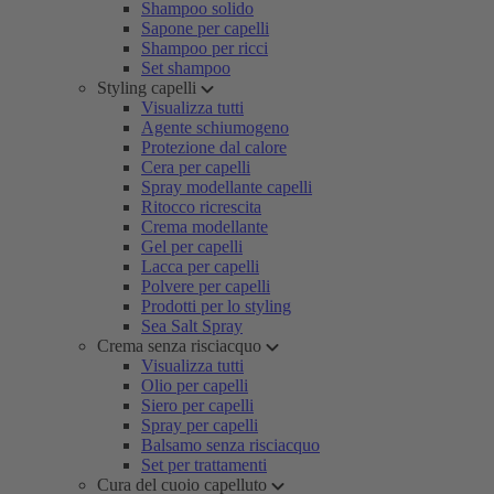
Shampoo solido
Sapone per capelli
Shampoo per ricci
Set shampoo
Styling capelli
Visualizza tutti
Agente schiumogeno
Protezione dal calore
Cera per capelli
Spray modellante capelli
Ritocco ricrescita
Crema modellante
Gel per capelli
Lacca per capelli
Polvere per capelli
Prodotti per lo styling
Sea Salt Spray
Crema senza risciacquo
Visualizza tutti
Olio per capelli
Siero per capelli
Spray per capelli
Balsamo senza risciacquo
Set per trattamenti
Cura del cuoio capelluto