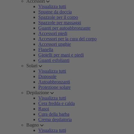
Accessori
Visualizza tutti
Spugne da doccia
Spazzole per il corpo
Spazzole per massaggi
Guanti per autoabbronzante
Accessori piedi
Accessori per la cura del corpo
Accessori unghie
Flanella
Gioielli per mani e piedi
Guanti esfolianti
Solari
Visualizza tutti
Doposole
Autoabbronzanti
Protezione solare
Depilazione
Visualizza tutti
Cera fredda e calda
Rasoi
Cura della barba
Crema depilatoria
Bagno
Visualizza tutti