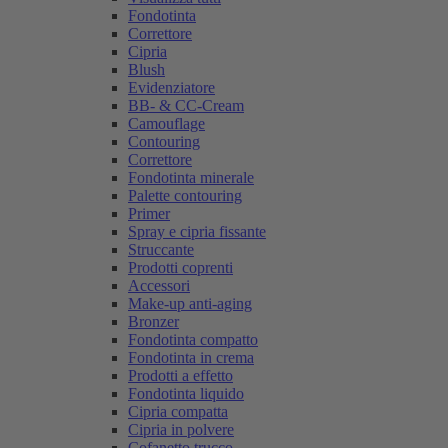
Fondotinta
Correttore
Cipria
Blush
Evidenziatore
BB- & CC-Cream
Camouflage
Contouring
Correttore
Fondotinta minerale
Palette contouring
Primer
Spray e cipria fissante
Struccante
Prodotti coprenti
Accessori
Make-up anti-aging
Bronzer
Fondotinta compatto
Fondotinta in crema
Prodotti a effetto
Fondotinta liquido
Cipria compatta
Cipria in polvere
Cofanetto trucco