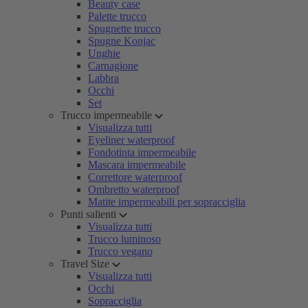
Beauty case
Palette trucco
Spugnette trucco
Spugne Konjac
Unghie
Carnagione
Labbra
Occhi
Set
Trucco impermeabile
Visualizza tutti
Eyeliner waterproof
Fondotinta impermeabile
Mascara impermeabile
Correttore waterproof
Ombretto waterproof
Matite impermeabili per sopracciglia
Punti salienti
Visualizza tutti
Trucco luminoso
Trucco vegano
Travel Size
Visualizza tutti
Occhi
Sopracciglia