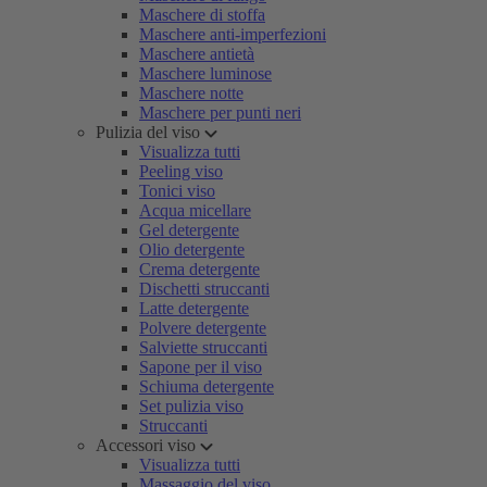
Maschere di stoffa
Maschere anti-imperfezioni
Maschere antietà
Maschere luminose
Maschere notte
Maschere per punti neri
Pulizia del viso
Visualizza tutti
Peeling viso
Tonici viso
Acqua micellare
Gel detergente
Olio detergente
Crema detergente
Dischetti struccanti
Latte detergente
Polvere detergente
Salviette struccanti
Sapone per il viso
Schiuma detergente
Set pulizia viso
Struccanti
Accessori viso
Visualizza tutti
Massaggio del viso