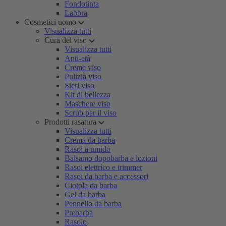
Fondotinta
Labbra
Cosmetici uomo
Visualizza tutti
Cura del viso
Visualizza tutti
Anti-età
Creme viso
Pulizia viso
Sieri viso
Kit di bellezza
Maschere viso
Scrub per il viso
Prodotti rasatura
Visualizza tutti
Crema da barba
Rasoi a umido
Balsamo dopobarba e lozioni
Rasoi elettrico e trimmer
Rasoi da barba e accessori
Ciotola da barba
Gel da barba
Pennello da barba
Prebarba
Rasoio