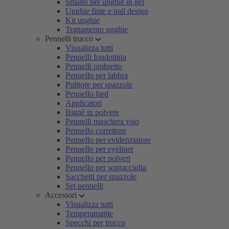
Smalto per unghie in gel
Unghie finte e nail design
Kit unghie
Trattamento unghie
Pennelli trucco
Visualizza tutti
Pennelli fondotinta
Pennelli ombretto
Pennello per labbra
Pulitore per spazzole
Pennello fard
Applicatori
Bignè in polvere
Pennelli maschera viso
Pennello correttore
Pennello per evidenziatore
Pennello per eyeliner
Pennello per polveri
Pennello per sopracciglia
Sacchetti per spazzole
Set pennelli
Accessori
Visualizza tutti
Temperamatite
Specchi per trucco