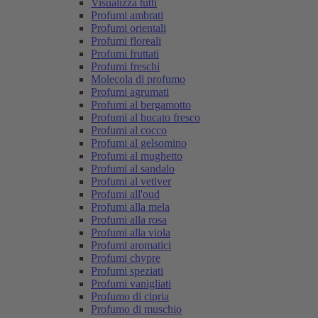
Visualizza tutti
Profumi ambrati
Profumi orientali
Profumi floreali
Profumi fruttati
Profumi freschi
Molecola di profumo
Profumi agrumati
Profumi al bergamotto
Profumi al bucato fresco
Profumi al cocco
Profumi al gelsomino
Profumi al mughetto
Profumi al sandalo
Profumi al vetiver
Profumi all'oud
Profumi alla mela
Profumi alla rosa
Profumi alla viola
Profumi aromatici
Profumi chypre
Profumi speziati
Profumi vanigliati
Profumo di cipria
Profumo di muschio