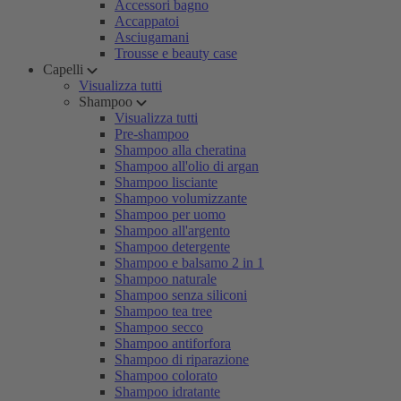
Accessori bagno
Accappatoi
Asciugamani
Trousse e beauty case
Capelli
Visualizza tutti
Shampoo
Visualizza tutti
Pre-shampoo
Shampoo alla cheratina
Shampoo all'olio di argan
Shampoo lisciante
Shampoo volumizzante
Shampoo per uomo
Shampoo all'argento
Shampoo detergente
Shampoo e balsamo 2 in 1
Shampoo naturale
Shampoo senza siliconi
Shampoo tea tree
Shampoo secco
Shampoo antiforfora
Shampoo di riparazione
Shampoo colorato
Shampoo idratante