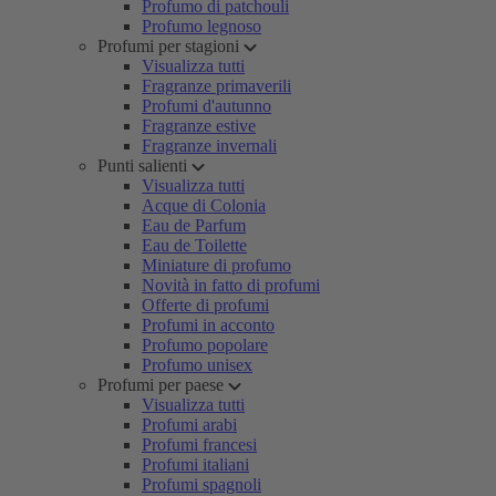
Profumo di patchouli
Profumo legnoso
Profumi per stagioni
Visualizza tutti
Fragranze primaverili
Profumi d'autunno
Fragranze estive
Fragranze invernali
Punti salienti
Visualizza tutti
Acque di Colonia
Eau de Parfum
Eau de Toilette
Miniature di profumo
Novità in fatto di profumi
Offerte di profumi
Profumi in acconto
Profumo popolare
Profumo unisex
Profumi per paese
Visualizza tutti
Profumi arabi
Profumi francesi
Profumi italiani
Profumi spagnoli