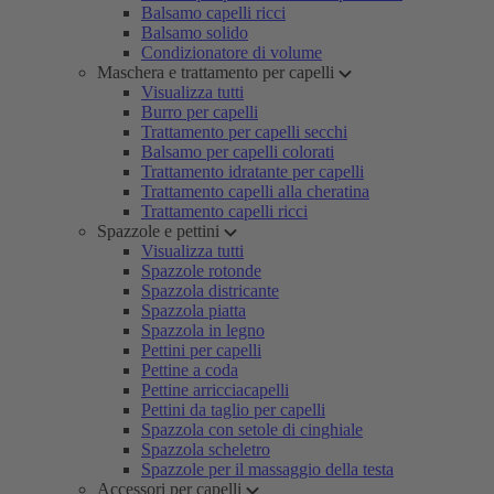
Balsamo capelli ricci
Balsamo solido
Condizionatore di volume
Maschera e trattamento per capelli
Visualizza tutti
Burro per capelli
Trattamento per capelli secchi
Balsamo per capelli colorati
Trattamento idratante per capelli
Trattamento capelli alla cheratina
Trattamento capelli ricci
Spazzole e pettini
Visualizza tutti
Spazzole rotonde
Spazzola districante
Spazzola piatta
Spazzola in legno
Pettini per capelli
Pettine a coda
Pettine arricciacapelli
Pettini da taglio per capelli
Spazzola con setole di cinghiale
Spazzola scheletro
Spazzole per il massaggio della testa
Accessori per capelli