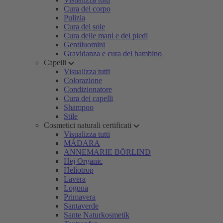
Cura del corpo
Pulizia
Cura del sole
Cura delle mani e dei piedi
Gentiluomini
Gravidanza e cura del bambino
Capelli
Visualizza tutti
Colorazione
Condizionatore
Cura dei capelli
Shampoo
Stile
Cosmetici naturali certificati
Visualizza tutti
MÁDARA
ANNEMARIE BÖRLIND
Hej Organic
Heliotrop
Lavera
Logona
Primavera
Santaverde
Sante Naturkosmetik