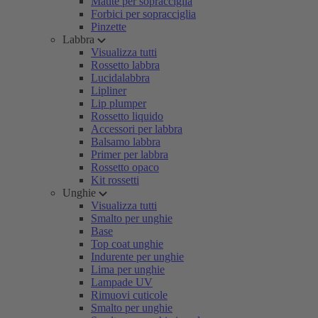
Matite per sopracciglia
Forbici per sopracciglia
Pinzette
Labbra
Visualizza tutti
Rossetto labbra
Lucidalabbra
Lipliner
Lip plumper
Rossetto liquido
Accessori per labbra
Balsamo labbra
Primer per labbra
Rossetto opaco
Kit rossetti
Unghie
Visualizza tutti
Smalto per unghie
Base
Top coat unghie
Indurente per unghie
Lima per unghie
Lampade UV
Rimuovi cuticole
Smalto per unghie