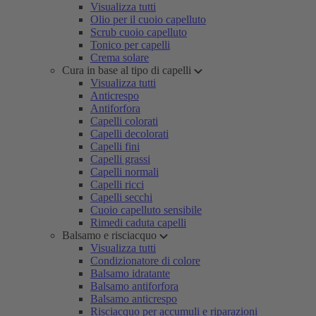
Visualizza tutti
Olio per il cuoio capelluto
Scrub cuoio capelluto
Tonico per capelli
Crema solare
Cura in base al tipo di capelli
Visualizza tutti
Anticrespo
Antiforfora
Capelli colorati
Capelli decolorati
Capelli fini
Capelli grassi
Capelli normali
Capelli ricci
Capelli secchi
Cuoio capelluto sensibile
Rimedi caduta capelli
Balsamo e risciacquo
Visualizza tutti
Condizionatore di colore
Balsamo idratante
Balsamo antiforfora
Balsamo anticrespo
Risciacquo per accumuli e riparazioni