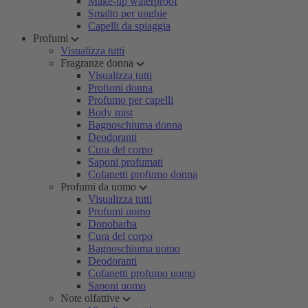
Make-up waterproof
Smalto per unghie
Capelli da spiaggia
Profumi
Visualizza tutti
Fragranze donna
Visualizza tutti
Profumi donna
Profumo per capelli
Body mist
Bagnoschiuma donna
Deodoranti
Cura del corpo
Saponi profumati
Cofanetti profumo donna
Profumi da uomo
Visualizza tutti
Profumi uomo
Dopobarba
Cura del corpo
Bagnoschiuma uomo
Deodoranti
Cofanetti profumo uomo
Saponi uomo
Note olfattive