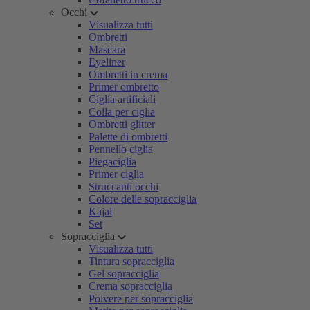
Occhi
Visualizza tutti
Ombretti
Mascara
Eyeliner
Ombretti in crema
Primer ombretto
Ciglia artificiali
Colla per ciglia
Ombretti glitter
Palette di ombretti
Pennello ciglia
Piegaciglia
Primer ciglia
Struccanti occhi
Colore delle sopracciglia
Kajal
Set
Sopracciglia
Visualizza tutti
Tintura sopracciglia
Gel sopracciglia
Crema sopracciglia
Polvere per sopracciglia