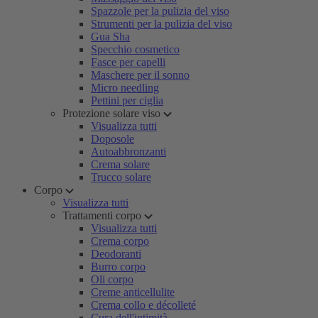
Spazzole per la pulizia del viso
Strumenti per la pulizia del viso
Gua Sha
Specchio cosmetico
Fasce per capelli
Maschere per il sonno
Micro needling
Pettini per ciglia
Protezione solare viso
Visualizza tutti
Doposole
Autoabbronzanti
Crema solare
Trucco solare
Corpo
Visualizza tutti
Trattamenti corpo
Visualizza tutti
Crema corpo
Deodoranti
Burro corpo
Oli corpo
Creme anticellulite
Crema collo e décolleté
Cura dell'intimità