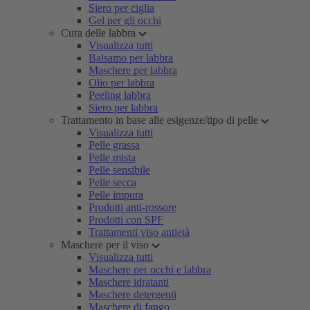
Siero per ciglia
Gel per gli occhi
Cura delle labbra
Visualizza tutti
Balsamo per labbra
Maschere per labbra
Olio per labbra
Peeling labbra
Siero per labbra
Trattamento in base alle esigenze/tipo di pelle
Visualizza tutti
Pelle grassa
Pelle mista
Pelle sensibile
Pelle secca
Pelle impura
Prodotti anti-rossore
Prodotti con SPF
Trattamenti viso antietà
Maschere per il viso
Visualizza tutti
Maschere per occhi e labbra
Maschere idratanti
Maschere detergenti
Maschere di fango