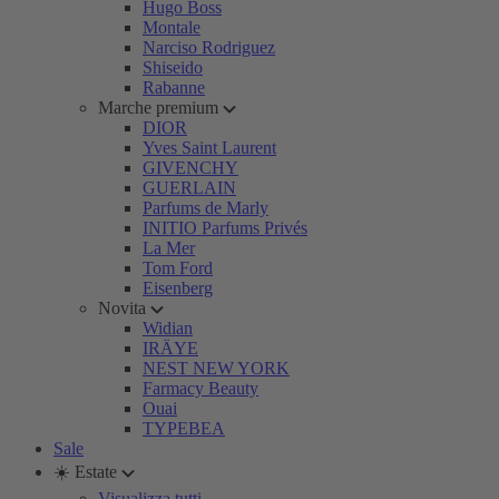
Hugo Boss
Montale
Narciso Rodriguez
Shiseido
Rabanne
Marche premium
DIOR
Yves Saint Laurent
GIVENCHY
GUERLAIN
Parfums de Marly
INITIO Parfums Privés
La Mer
Tom Ford
Eisenberg
Novita
Widian
IRÄYE
NEST NEW YORK
Farmacy Beauty
Ouai
TYPEBEA
Sale
☀️ Estate
Visualizza tutti