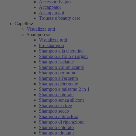
Accessori bagno
Accappatoi
Asciugamani
Trousse e beauty case
Capelli
Visualizza tutti
Shampoo
Visualizza tutti
Pre-shampoo
Shampoo alla cheratina
Shampoo all'olio di argan
Shampoo lisciante
Shampoo volumizzante
Shampoo per uomo
Shampoo all'argento
Shampoo detergente
Shampoo e balsamo 2 in 1
Shampoo naturale
Shampoo senza siliconi
Shampoo tea tree
Shampoo secco
Shampoo antiforfora
Shampoo di riparazione
Shampoo colorato
Shampoo idratante