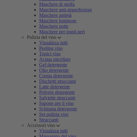
Maschere di stoffa
Maschere anti-imperfezioni
Maschere antietà
Maschere luminose
Maschere notte
Maschere per punti neri
Pulizia del viso
Visualizza tutti
Peeling viso
Tonici viso
Acqua micellare
Gel detergente
Olio detergente
Crema detergente
Dischetti struccanti
Latte detergente
Polvere detergente
Salviette struccanti
Sapone per il viso
Schiuma detergente
Set pulizia viso
Struccanti
Accessori viso
Visualizza tutti
Massaggio del viso