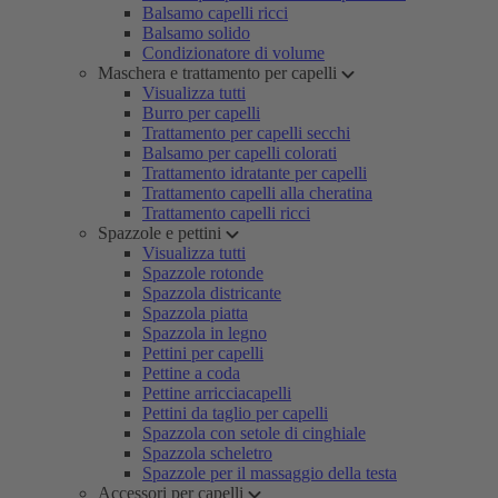
Balsamo capelli ricci
Balsamo solido
Condizionatore di volume
Maschera e trattamento per capelli
Visualizza tutti
Burro per capelli
Trattamento per capelli secchi
Balsamo per capelli colorati
Trattamento idratante per capelli
Trattamento capelli alla cheratina
Trattamento capelli ricci
Spazzole e pettini
Visualizza tutti
Spazzole rotonde
Spazzola districante
Spazzola piatta
Spazzola in legno
Pettini per capelli
Pettine a coda
Pettine arricciacapelli
Pettini da taglio per capelli
Spazzola con setole di cinghiale
Spazzola scheletro
Spazzole per il massaggio della testa
Accessori per capelli