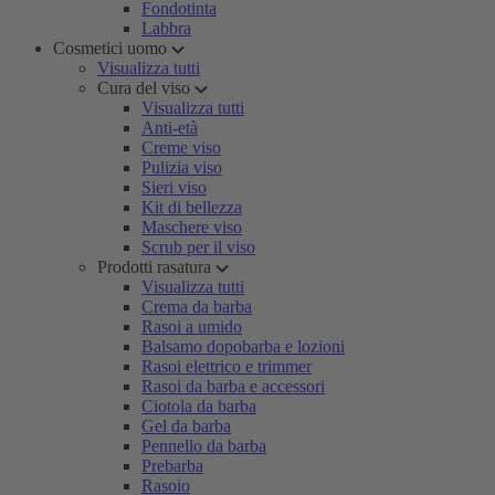
Fondotinta
Labbra
Cosmetici uomo
Visualizza tutti
Cura del viso
Visualizza tutti
Anti-età
Creme viso
Pulizia viso
Sieri viso
Kit di bellezza
Maschere viso
Scrub per il viso
Prodotti rasatura
Visualizza tutti
Crema da barba
Rasoi a umido
Balsamo dopobarba e lozioni
Rasoi elettrico e trimmer
Rasoi da barba e accessori
Ciotola da barba
Gel da barba
Pennello da barba
Prebarba
Rasoio