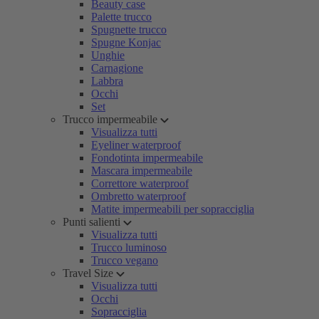
Beauty case
Palette trucco
Spugnette trucco
Spugne Konjac
Unghie
Carnagione
Labbra
Occhi
Set
Trucco impermeabile
Visualizza tutti
Eyeliner waterproof
Fondotinta impermeabile
Mascara impermeabile
Correttore waterproof
Ombretto waterproof
Matite impermeabili per sopracciglia
Punti salienti
Visualizza tutti
Trucco luminoso
Trucco vegano
Travel Size
Visualizza tutti
Occhi
Sopracciglia