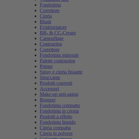
Fondotinta
Correttore
Cipria
Blush
Evidenziatore
BB- & CC-Cream
Camouflage
Contouring
Correttore
Fondotinta minerale
Palette contouring
Primer
Spray e cipria fissante
Struccante
Prodotti coprenti
Accessori
Make-up anti-aging
Bronzer
Fondotinta compatto
Fondotinta in crema
Prodotti a effetto
Fondotinta liquido
Cipria compatta
Cipria in polvere
Cofanetto trucco