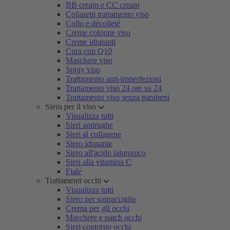
BB cream e CC cream
Cofanetti trattamento viso
Collo e décolleté
Creme colorate viso
Creme idratanti
Cura con Q10
Maschere viso
Spray viso
Trattamento anti-imperfezioni
Trattamento viso 24 ore su 24
Trattamento viso senza parabeni
Siero per il viso
Visualizza tutti
Sieri antirughe
Sieri al collagene
Siero idratante
Siero all'acido ialuronico
Sieri alla vitamina C
Fiale
Trattamenti occhi
Visualizza tutti
Siero per sopracciglia
Crema per gli occhi
Maschere e patch occhi
Sieri contorno occhi