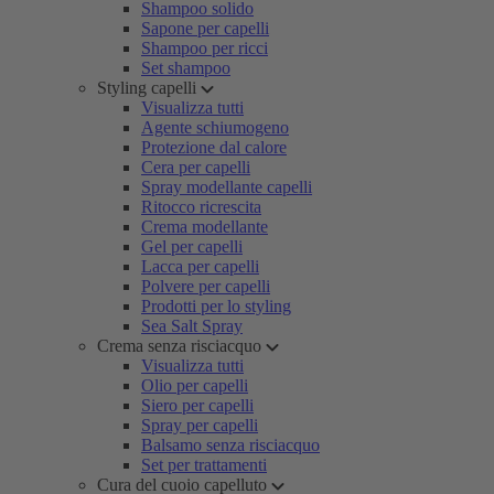
Shampoo solido
Sapone per capelli
Shampoo per ricci
Set shampoo
Styling capelli
Visualizza tutti
Agente schiumogeno
Protezione dal calore
Cera per capelli
Spray modellante capelli
Ritocco ricrescita
Crema modellante
Gel per capelli
Lacca per capelli
Polvere per capelli
Prodotti per lo styling
Sea Salt Spray
Crema senza risciacquo
Visualizza tutti
Olio per capelli
Siero per capelli
Spray per capelli
Balsamo senza risciacquo
Set per trattamenti
Cura del cuoio capelluto