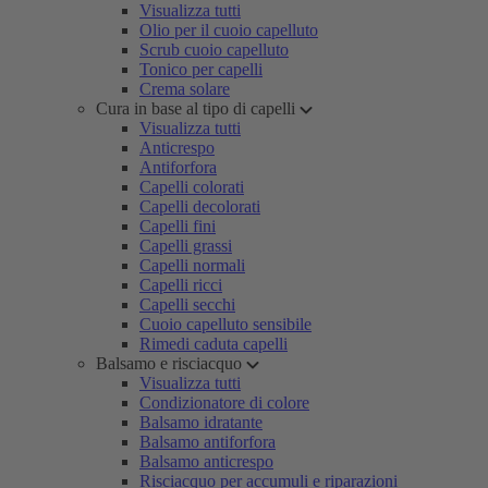
Visualizza tutti
Olio per il cuoio capelluto
Scrub cuoio capelluto
Tonico per capelli
Crema solare
Cura in base al tipo di capelli
Visualizza tutti
Anticrespo
Antiforfora
Capelli colorati
Capelli decolorati
Capelli fini
Capelli grassi
Capelli normali
Capelli ricci
Capelli secchi
Cuoio capelluto sensibile
Rimedi caduta capelli
Balsamo e risciacquo
Visualizza tutti
Condizionatore di colore
Balsamo idratante
Balsamo antiforfora
Balsamo anticrespo
Risciacquo per accumuli e riparazioni