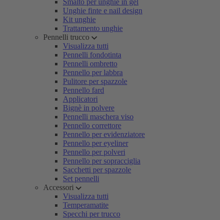
Smalto per unghie in gel
Unghie finte e nail design
Kit unghie
Trattamento unghie
Pennelli trucco
Visualizza tutti
Pennelli fondotinta
Pennelli ombretto
Pennello per labbra
Pulitore per spazzole
Pennello fard
Applicatori
Bignè in polvere
Pennelli maschera viso
Pennello correttore
Pennello per evidenziatore
Pennello per eyeliner
Pennello per polveri
Pennello per sopracciglia
Sacchetti per spazzole
Set pennelli
Accessori
Visualizza tutti
Temperamatite
Specchi per trucco