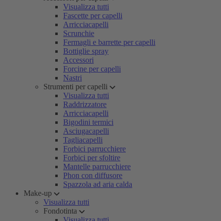
Visualizza tutti
Fascette per capelli
Arricciacapelli
Scrunchie
Fermagli e barrette per capelli
Bottiglie spray
Accessori
Forcine per capelli
Nastri
Strumenti per capelli
Visualizza tutti
Raddrizzatore
Arricciacapelli
Bigodini termici
Asciugacapelli
Tagliacapelli
Forbici parrucchiere
Forbici per sfoltire
Mantelle parrucchiere
Phon con diffusore
Spazzola ad aria calda
Make-up
Visualizza tutti
Fondotinta
Visualizza tutti