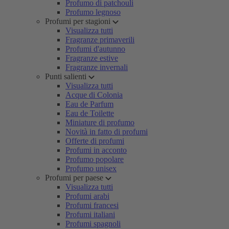
Profumo di patchouli
Profumo legnoso
Profumi per stagioni
Visualizza tutti
Fragranze primaverili
Profumi d'autunno
Fragranze estive
Fragranze invernali
Punti salienti
Visualizza tutti
Acque di Colonia
Eau de Parfum
Eau de Toilette
Miniature di profumo
Novità in fatto di profumi
Offerte di profumi
Profumi in acconto
Profumo popolare
Profumo unisex
Profumi per paese
Visualizza tutti
Profumi arabi
Profumi francesi
Profumi italiani
Profumi spagnoli