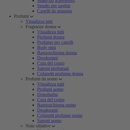
Make-up waterproof
Smalto per unghie
Capelli da spiaggia
Profumi
Visualizza tutti
Fragranze donna
Visualizza tutti
Profumi donna
Profumo per capelli
Body mist
Bagnoschiuma donna
Deodoranti
Cura del corpo
Saponi profumati
Cofanetti profumo donna
Profumi da uomo
Visualizza tutti
Profumi uomo
Dopobarba
Cura del corpo
Bagnoschiuma uomo
Deodoranti
Cofanetti profumo uomo
Saponi uomo
Note olfattive