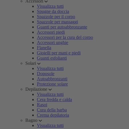
Accessori
Visualizza tutti
Spugne da doccia
Spazzole per il corpo
Spazzole per massaggi
Guanti per autoabbronzante
Accessori piedi
Accessori per la cura del corpo
Accessori unghie
Flanella
Gioielli per mani e piedi
Guanti esfolianti
Solari
Visualizza tutti
Doposole
Autoabbronzanti
Protezione solare
Depilazione
Visualizza tutti
Cera fredda e calda
Rasoi
Cura della barba
Crema depilatoria
Bagno
Visualizza tutti