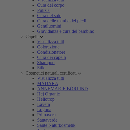
Cura del corpo
Pulizia
Cura del sole
Cura delle mani e dei piedi
Gentiluomini
Gravidanza e cura del bambino
Capelli
Visualizza tutti
Colorazione
Condizionatore
Cura dei capelli
Shampoo
Stile
Cosmetici naturali certificati
Visualizza tutti
MÁDARA
ANNEMARIE BÖRLIND
Hej Organic
Heliotrop
Lavera
Logona
Primavera
Santaverde
Sante Naturkosmetik