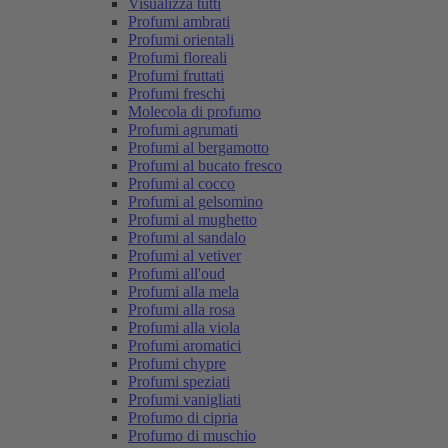
Visualizza tutti
Profumi ambrati
Profumi orientali
Profumi floreali
Profumi fruttati
Profumi freschi
Molecola di profumo
Profumi agrumati
Profumi al bergamotto
Profumi al bucato fresco
Profumi al cocco
Profumi al gelsomino
Profumi al mughetto
Profumi al sandalo
Profumi al vetiver
Profumi all'oud
Profumi alla mela
Profumi alla rosa
Profumi alla viola
Profumi aromatici
Profumi chypre
Profumi speziati
Profumi vanigliati
Profumo di cipria
Profumo di muschio