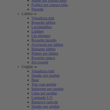
Matite per sopracciglia
Forbici per sopracciglia
Pinzette
Labbra
Visualizza tutti
Rossetto labbra
Lucidalabbra
Lipliner
Lip plumper
Rossetto liquido
Accessori per labbra
Balsamo labbra
Primer per labbra
Rossetto opaco
Kit rossetti
Unghie
Visualizza tutti
Smalto per unghie
Base
Top coat unghie
Indurente per unghie
Lima per unghie
Lampade UV
Rimuovi cuticole
Smalto per unghie