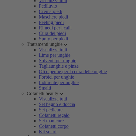
Visualizza tutti
Pediluvio
Crema piedi
Maschere piedi
Peeling piedi
Rimedi per i calli
Cura dei piedi
Spray per piedi
Trattamenti unghie
Visualizza tutti
Lime per unghie
Solventi per unghie
Tagliaunghie e pinze
Oli e penne per la cura delle unghie
Forbici per unghie
Indurente per unghie
Smalti
Cofanetti beauty
Visualizza tutti
Set bagno e doccia
Set pedicure
Cofanetti regalo
Set manicure
Cofanetti corpo
Kit solari