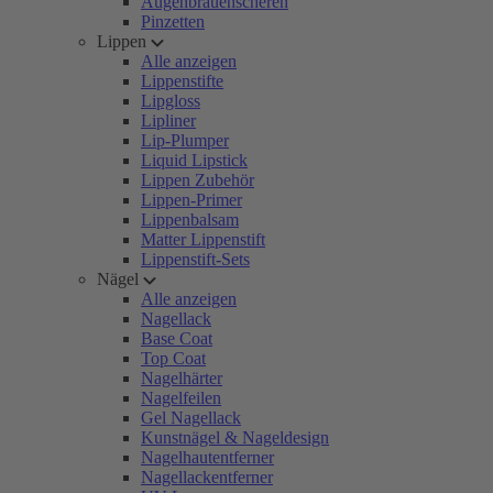
Augenbrauenscheren
Pinzetten
Lippen
Alle anzeigen
Lippenstifte
Lipgloss
Lipliner
Lip-Plumper
Liquid Lipstick
Lippen Zubehör
Lippen-Primer
Lippenbalsam
Matter Lippenstift
Lippenstift-Sets
Nägel
Alle anzeigen
Nagellack
Base Coat
Top Coat
Nagelhärter
Nagelfeilen
Gel Nagellack
Kunstnägel & Nageldesign
Nagelhautentferner
Nagellackentferner