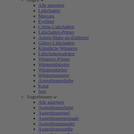
Alle anzeigen
Lidschatten
Mascara
Eyeliner
Creme-Lidschatten
Lidschatten-Primer
Augen-Make-up-Entferner
Glitzer-Lidschatten
Künstliche Wimpern
Lidschattenpaletten
Wimpern-Primer
Wimpernbürsten
Wimpernkleber
Wimpernzangen
Augenbrauenfarbe
Kajal
Sets
Augenbrauen
Alle anzeigen
Augenbrauenfarbe
Augenbrauengel
Augenbrauenpomade
Augenbrauenpuder
Augenbrauenstifte