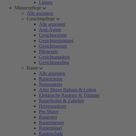
Lippen
Männerpflege
Alle anzeigen
Gesichtspflege
Alle anzeigen
Anti-Aging
Gesichtscreme
Gesichtsreinigung
Gesichtsserum
Pflegesets
Gesichtsmasken
Gesichtspeeling
Rasur
Alle anzeigen
Rasiercreme
Nassrasierer
After Shave Balsam & Lotion
Elektrische Rasierer & Trimmer
Rasierhobel & Zubehör
Herrenrasierer
Pre-Shave
Rasiergel
Rasiermesser
Rasierpinsel
Rasierschale