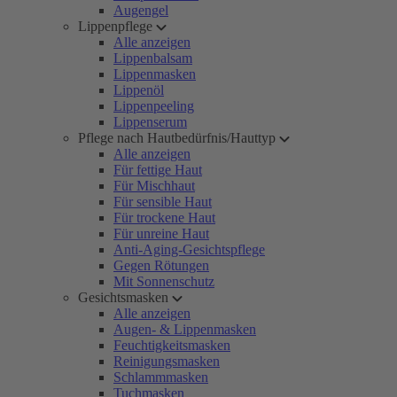
Augengel
Lippenpflege
Alle anzeigen
Lippenbalsam
Lippenmasken
Lippenöl
Lippenpeeling
Lippenserum
Pflege nach Hautbedürfnis/Hauttyp
Alle anzeigen
Für fettige Haut
Für Mischhaut
Für sensible Haut
Für trockene Haut
Für unreine Haut
Anti-Aging-Gesichtspflege
Gegen Rötungen
Mit Sonnenschutz
Gesichtsmasken
Alle anzeigen
Augen- & Lippenmasken
Feuchtigkeitsmasken
Reinigungsmasken
Schlammmasken
Tuchmasken