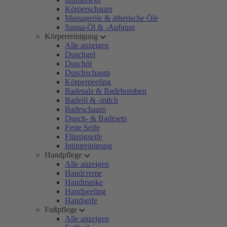
Körperschaum
Massageöle & ätherische Öle
Sauna-Öl & -Aufguss
Körperreinigung
Alle anzeigen
Duschgel
Duschöl
Duschschaum
Körperpeeling
Badesalz & Badebomben
Badeöl & -milch
Badeschaum
Dusch- & Badesets
Feste Seife
Flüssigseife
Intimreinigung
Handpflege
Alle anzeigen
Handcreme
Handmaske
Handpeeling
Handseife
Fußpflege
Alle anzeigen