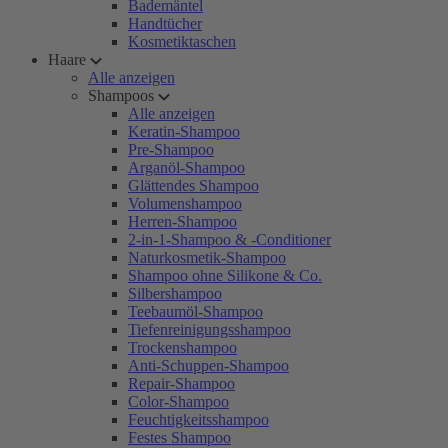
Bademäntel
Handtücher
Kosmetiktaschen
Haare
Alle anzeigen
Shampoos
Alle anzeigen
Keratin-Shampoo
Pre-Shampoo
Arganöl-Shampoo
Glättendes Shampoo
Volumenshampoo
Herren-Shampoo
2-in-1-Shampoo & -Conditioner
Naturkosmetik-Shampoo
Shampoo ohne Silikone & Co.
Silbershampoo
Teebaumöl-Shampoo
Tiefenreinigungsshampoo
Trockenshampoo
Anti-Schuppen-Shampoo
Repair-Shampoo
Color-Shampoo
Feuchtigkeitsshampoo
Festes Shampoo