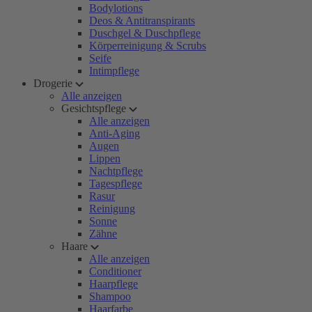
Bodylotions
Deos & Antitranspirants
Duschgel & Duschpflege
Körperreinigung & Scrubs
Seife
Intimpflege
Drogerie
Alle anzeigen
Gesichtspflege
Alle anzeigen
Anti-Aging
Augen
Lippen
Nachtpflege
Tagespflege
Rasur
Reinigung
Sonne
Zähne
Haare
Alle anzeigen
Conditioner
Haarpflege
Shampoo
Haarfarbe