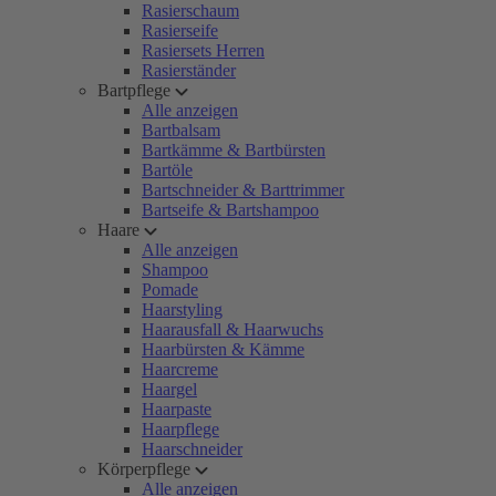
Rasierschaum
Rasierseife
Rasiersets Herren
Rasierständer
Bartpflege
Alle anzeigen
Bartbalsam
Bartkämme & Bartbürsten
Bartöle
Bartschneider & Barttrimmer
Bartseife & Bartshampoo
Haare
Alle anzeigen
Shampoo
Pomade
Haarstyling
Haarausfall & Haarwuchs
Haarbürsten & Kämme
Haarcreme
Haargel
Haarpaste
Haarpflege
Haarschneider
Körperpflege
Alle anzeigen