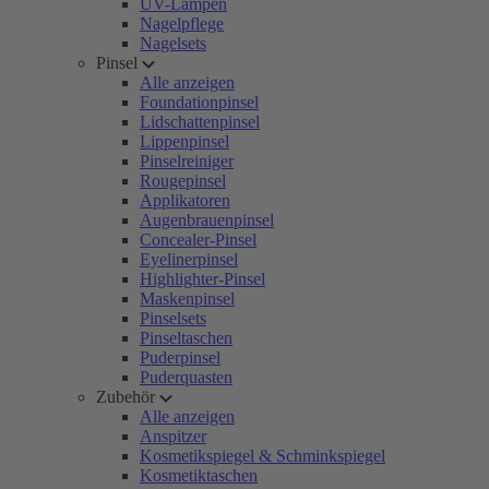
UV-Lampen
Nagelpflege
Nagelsets
Pinsel
Alle anzeigen
Foundationpinsel
Lidschattenpinsel
Lippenpinsel
Pinselreiniger
Rougepinsel
Applikatoren
Augenbrauenpinsel
Concealer-Pinsel
Eyelinerpinsel
Highlighter-Pinsel
Maskenpinsel
Pinselsets
Pinseltaschen
Puderpinsel
Puderquasten
Zubehör
Alle anzeigen
Anspitzer
Kosmetikspiegel & Schminkspiegel
Kosmetiktaschen