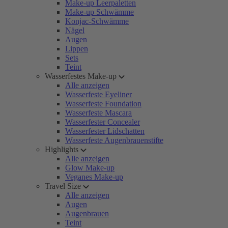
Make-up Leerpaletten
Make-up Schwämme
Konjac-Schwämme
Nägel
Augen
Lippen
Sets
Teint
Wasserfestes Make-up
Alle anzeigen
Wasserfeste Eyeliner
Wasserfeste Foundation
Wasserfeste Mascara
Wasserfester Concealer
Wasserfester Lidschatten
Wasserfeste Augenbrauenstifte
Highlights
Alle anzeigen
Glow Make-up
Veganes Make-up
Travel Size
Alle anzeigen
Augen
Augenbrauen
Teint