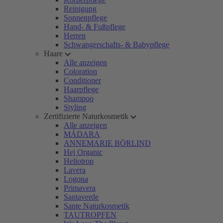
Reinigung
Sonnenpflege
Hand- & Fußpflege
Herren
Schwangerschafts- & Babypflege
Haare
Alle anzeigen
Coloration
Conditioner
Haarpflege
Shampoo
Styling
Zertifizierte Naturkosmetik
Alle anzeigen
MÁDARA
ANNEMARIE BÖRLIND
Hej Organic
Heliotrop
Lavera
Logona
Primavera
Santaverde
Sante Naturkosmetik
TAUTROPFEN