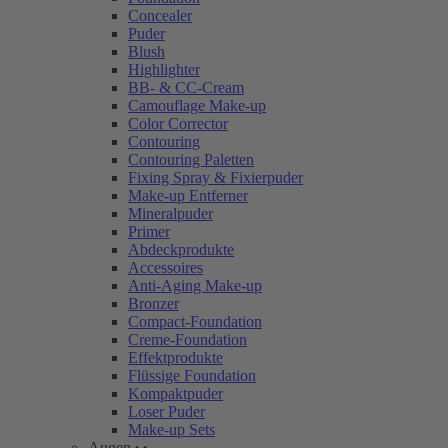
Concealer
Puder
Blush
Highlighter
BB- & CC-Cream
Camouflage Make-up
Color Corrector
Contouring
Contouring Paletten
Fixing Spray & Fixierpuder
Make-up Entferner
Mineralpuder
Primer
Abdeckprodukte
Accessoires
Anti-Aging Make-up
Bronzer
Compact-Foundation
Creme-Foundation
Effektprodukte
Flüssige Foundation
Kompaktpuder
Loser Puder
Make-up Sets
Augen