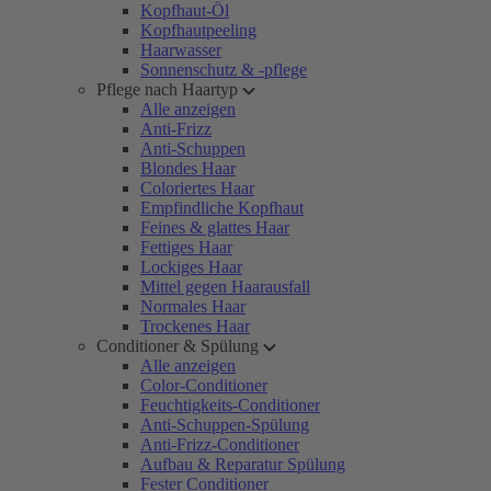
Kopfhaut-Öl
Kopfhautpeeling
Haarwasser
Sonnenschutz & -pflege
Pflege nach Haartyp
Alle anzeigen
Anti-Frizz
Anti-Schuppen
Blondes Haar
Coloriertes Haar
Empfindliche Kopfhaut
Feines & glattes Haar
Fettiges Haar
Lockiges Haar
Mittel gegen Haarausfall
Normales Haar
Trockenes Haar
Conditioner & Spülung
Alle anzeigen
Color-Conditioner
Feuchtigkeits-Conditioner
Anti-Schuppen-Spülung
Anti-Frizz-Conditioner
Aufbau & Reparatur Spülung
Fester Conditioner