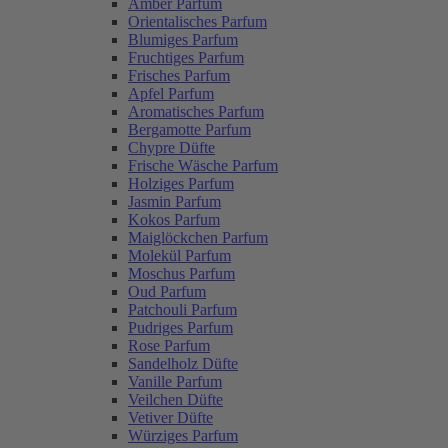
Amber Parfum
Orientalisches Parfum
Blumiges Parfum
Fruchtiges Parfum
Frisches Parfum
Apfel Parfum
Aromatisches Parfum
Bergamotte Parfum
Chypre Düfte
Frische Wäsche Parfum
Holziges Parfum
Jasmin Parfum
Kokos Parfum
Maiglöckchen Parfum
Molekül Parfum
Moschus Parfum
Oud Parfum
Patchouli Parfum
Pudriges Parfum
Rose Parfum
Sandelholz Düfte
Vanille Parfum
Veilchen Düfte
Vetiver Düfte
Würziges Parfum