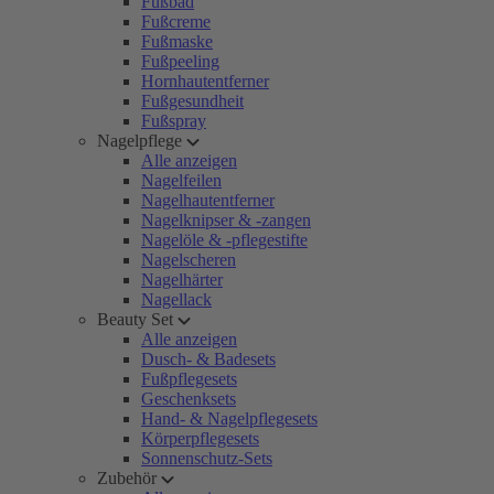
Fußbad
Fußcreme
Fußmaske
Fußpeeling
Hornhautentferner
Fußgesundheit
Fußspray
Nagelpflege
Alle anzeigen
Nagelfeilen
Nagelhautentferner
Nagelknipser & -zangen
Nagelöle & -pflegestifte
Nagelscheren
Nagelhärter
Nagellack
Beauty Set
Alle anzeigen
Dusch- & Badesets
Fußpflegesets
Geschenksets
Hand- & Nagelpflegesets
Körperpflegesets
Sonnenschutz-Sets
Zubehör