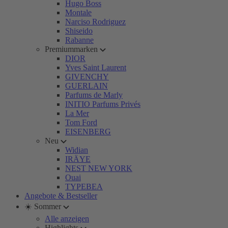
Hugo Boss
Montale
Narciso Rodriguez
Shiseido
Rabanne
Premiummarken
DIOR
Yves Saint Laurent
GIVENCHY
GUERLAIN
Parfums de Marly
INITIO Parfums Privés
La Mer
Tom Ford
EISENBERG
Neu
Widian
IRÄYE
NEST NEW YORK
Ouai
TYPEBEA
Angebote & Bestseller
☀️ Sommer
Alle anzeigen
Highlights