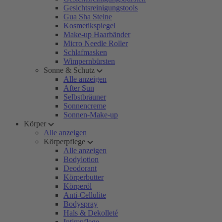
Gesichtsreinigungstools
Gua Sha Steine
Kosmetikspiegel
Make-up Haarbänder
Micro Needle Roller
Schlafmasken
Wimpernbürsten
Sonne & Schutz
Alle anzeigen
After Sun
Selbstbräuner
Sonnencreme
Sonnen-Make-up
Körper
Alle anzeigen
Körperpflege
Alle anzeigen
Bodylotion
Deodorant
Körperbutter
Körperöl
Anti-Cellulite
Bodyspray
Hals & Dekolleté
Intimpflege