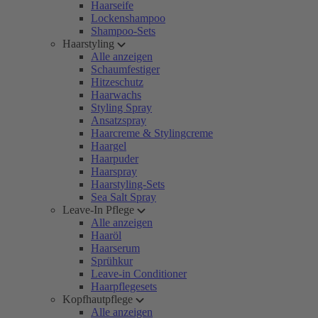
Haarseife
Lockenshampoo
Shampoo-Sets
Haarstyling
Alle anzeigen
Schaumfestiger
Hitzeschutz
Haarwachs
Styling Spray
Ansatzspray
Haarcreme & Stylingcreme
Haargel
Haarpuder
Haarspray
Haarstyling-Sets
Sea Salt Spray
Leave-In Pflege
Alle anzeigen
Haaröl
Haarserum
Sprühkur
Leave-in Conditioner
Haarpflegesets
Kopfhautpflege
Alle anzeigen