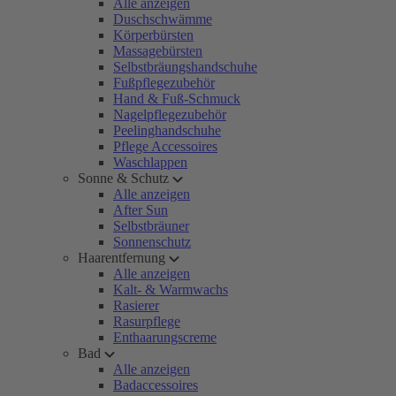
Alle anzeigen
Duschschwämme
Körperbürsten
Massagebürsten
Selbstbräungshandschuhe
Fußpflegezubehör
Hand & Fuß-Schmuck
Nagelpflegezubehör
Peelinghandschuhe
Pflege Accessoires
Waschlappen
Sonne & Schutz
Alle anzeigen
After Sun
Selbstbräuner
Sonnenschutz
Haarentfernung
Alle anzeigen
Kalt- & Warmwachs
Rasierer
Rasurpflege
Enthaarungscreme
Bad
Alle anzeigen
Badaccessoires