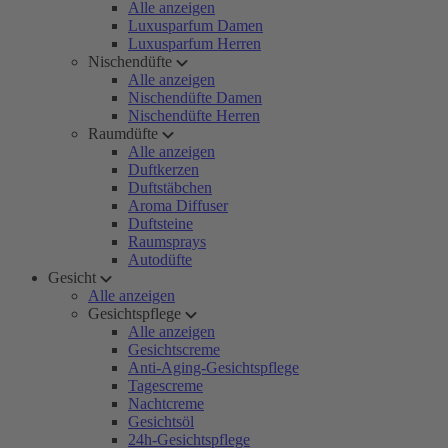
Alle anzeigen
Luxusparfum Damen
Luxusparfum Herren
Nischendüfte
Alle anzeigen
Nischendüfte Damen
Nischendüfte Herren
Raumdüfte
Alle anzeigen
Duftkerzen
Duftstäbchen
Aroma Diffuser
Duftsteine
Raumsprays
Autodüfte
Gesicht
Alle anzeigen
Gesichtspflege
Alle anzeigen
Gesichtscreme
Anti-Aging-Gesichtspflege
Tagescreme
Nachtcreme
Gesichtsöl
24h-Gesichtspflege