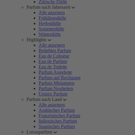
Zitrische Düfte
Parfum nach Jahreszeit
Alle anzeigen
Frühlingsdüfte
Herbstdüfte
Sommerdüfte
Winterdüfte
Highlights
Alle anzeigen
Beliebtes Parfum
Eau de Cologne
Eau de Parfum
Eau de Toilette
Parfum Angebote
Parfum auf Rechnung
Parfum Miniaturen
Parfum Neuheiten
Unisex Parfum
Parfum nach Land
Alle anzeigen
Arabisches Parfum
Französisches Parfum
Italienisches Parfum
Spanisches Parfum
Luxusparfum