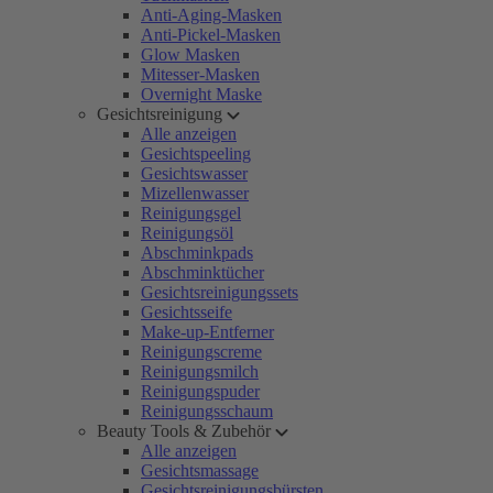
Anti-Aging-Masken
Anti-Pickel-Masken
Glow Masken
Mitesser-Masken
Overnight Maske
Gesichtsreinigung
Alle anzeigen
Gesichtspeeling
Gesichtswasser
Mizellenwasser
Reinigungsgel
Reinigungsöl
Abschminkpads
Abschminktücher
Gesichtsreinigungssets
Gesichtsseife
Make-up-Entferner
Reinigungscreme
Reinigungsmilch
Reinigungspuder
Reinigungsschaum
Beauty Tools & Zubehör
Alle anzeigen
Gesichtsmassage
Gesichtsreinigungsbürsten