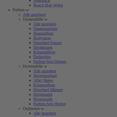
Nagellack
Beach Hair stylen
Parfum
Alle anzeigen
Damendüfte
Alle anzeigen
Damenparfum
Haarparfum
Bodyspray
Duschgel Frauen
Deodorants
Körperpflege
Duftseifen
Parfum Sets Damen
Herrendüfte
Alle anzeigen
Herrenparfum
After Shave
Körperpflege
Duschgel Männer
Deodorants
Herrenseife
Parfum Sets Herren
Duftnoten
Alle anzeigen