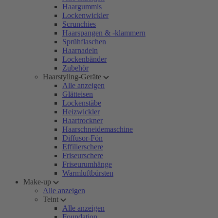
Haargummis
Lockenwickler
Scrunchies
Haarspangen & -klammern
Sprühflaschen
Haarnadeln
Lockenbänder
Zubehör
Haarstyling-Geräte
Alle anzeigen
Glätteisen
Lockenstäbe
Heizwickler
Haartrockner
Haarschneidemaschine
Diffusor-Fön
Effilierschere
Friseurschere
Friseurumhänge
Warmluftbürsten
Make-up
Alle anzeigen
Teint
Alle anzeigen
Foundation