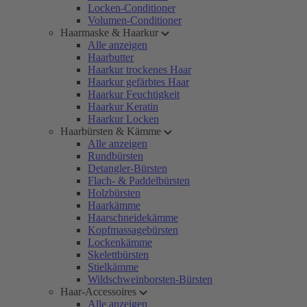
Locken-Conditioner
Volumen-Conditioner
Haarmaske & Haarkur
Alle anzeigen
Haarbutter
Haarkur trockenes Haar
Haarkur gefärbtes Haar
Haarkur Feuchtigkeit
Haarkur Keratin
Haarkur Locken
Haarbürsten & Kämme
Alle anzeigen
Rundbürsten
Detangler-Bürsten
Flach- & Paddelbürsten
Holzbürsten
Haarkämme
Haarschneidekämme
Kopfmassagebürsten
Lockenkämme
Skelettbürsten
Stielkämme
Wildschweinborsten-Bürsten
Haar-Accessoires
Alle anzeigen