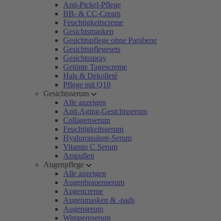
Anti-Pickel-Pflege
BB- & CC-Cream
Feuchtigkeitscreme
Gesichtsmasken
Gesichtspflege ohne Parabene
Gesichtspflegesets
Gesichtsspray
Getönte Tagescreme
Hals & Dekolleté
Pflege mit Q10
Gesichtsserum
Alle anzeigen
Anti-Aging-Gesichtsserum
Collagenserum
Feuchtigkeitsserum
Hyaluronsäure-Serum
Vitamin C Serum
Ampullen
Augenpflege
Alle anzeigen
Augenbrauenserum
Augencreme
Augenmasken & -pads
Augenserum
Wimpernserum