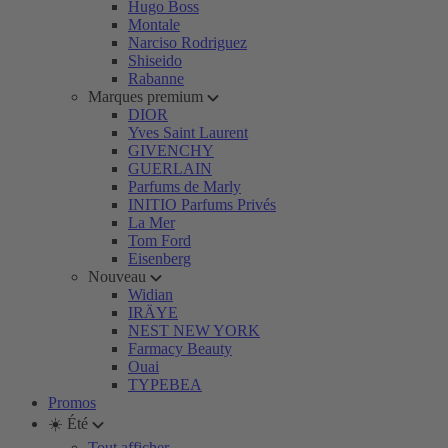
Hugo Boss
Montale
Narciso Rodriguez
Shiseido
Rabanne
Marques premium
DIOR
Yves Saint Laurent
GIVENCHY
GUERLAIN
Parfums de Marly
INITIO Parfums Privés
La Mer
Tom Ford
Eisenberg
Nouveau
Widian
IRÄYE
NEST NEW YORK
Farmacy Beauty
Ouai
TYPEBEA
Promos
☀️ Été
Tout afficher