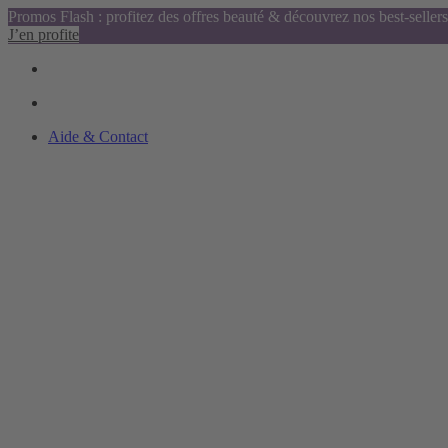
Promos Flash : profitez des offres beauté & découvrez nos best-sellers
J’en profite
Aide & Contact