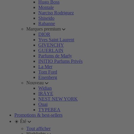
Hugo Boss
Montale
Narciso Rodriguez
Shiseido
Rabanne
Marques premium
DIOR
Yves Saint Laurent
GIVENCHY
GUERLAIN
Parfums de Marly
INITIO Parfums Privés
La Mer
Tom Ford
Eisenberg
Nouveau
Widian
IRÄYE
NEST NEW YORK
Ouai
TYPEBEA
Promotions & best-sellers
☀️ Été
Tout afficher
Highlights