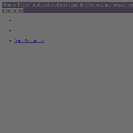
Promos Flash : profitez des offres beauté & découvrez nos best-sellers
J’en profite
Aide & Contact