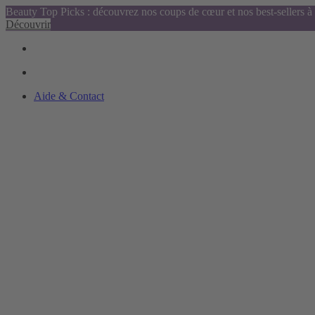
Beauty Top Picks : découvrez nos coups de cœur et nos best-sellers à 
Découvrir
Aide & Contact