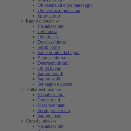
Oli essenziali e per massaggio
Olio e infuso per sauna
Spray corpo
Bagno e doccia
Visualizza tutti
Gel doccia
Olio doccia
Docciaschiuma
Scrub corpo
Sali e bombe da bagno
Bagnoschiuma
Detergenti intimi
Oli da bagno
Saponi liquidi
Saponi solidi
Set bagno e doccia
Trattamenti mani
Visualizza tutti
Creme mani
Maschere mani
Scrub per le mani
Sapone mani
Cura dei piedi
Visualizza tutti