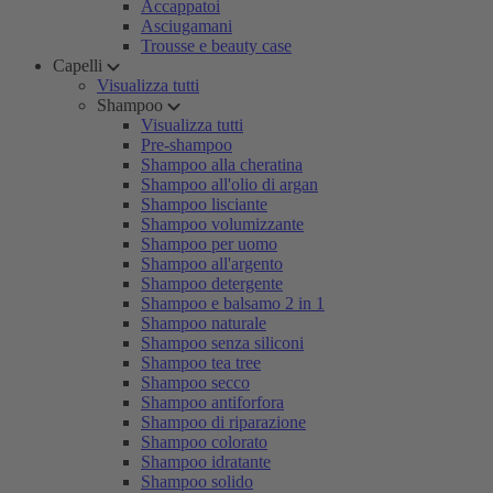
Accappatoi
Asciugamani
Trousse e beauty case
Capelli
Visualizza tutti
Shampoo
Visualizza tutti
Pre-shampoo
Shampoo alla cheratina
Shampoo all'olio di argan
Shampoo lisciante
Shampoo volumizzante
Shampoo per uomo
Shampoo all'argento
Shampoo detergente
Shampoo e balsamo 2 in 1
Shampoo naturale
Shampoo senza siliconi
Shampoo tea tree
Shampoo secco
Shampoo antiforfora
Shampoo di riparazione
Shampoo colorato
Shampoo idratante
Shampoo solido