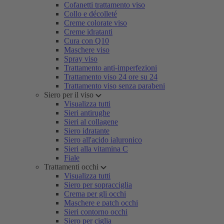
Cofanetti trattamento viso
Collo e décolleté
Creme colorate viso
Creme idratanti
Cura con Q10
Maschere viso
Spray viso
Trattamento anti-imperfezioni
Trattamento viso 24 ore su 24
Trattamento viso senza parabeni
Siero per il viso
Visualizza tutti
Sieri antirughe
Sieri al collagene
Siero idratante
Siero all'acido ialuronico
Sieri alla vitamina C
Fiale
Trattamenti occhi
Visualizza tutti
Siero per sopracciglia
Crema per gli occhi
Maschere e patch occhi
Sieri contorno occhi
Siero per ciglia