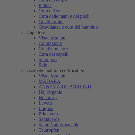
Pulizia
Cura del sole
Cura delle mani e dei piedi
Gentiluomini
Gravidanza e cura del bambino
Capelli
Visualizza tutti
Colorazione
Condizionatore
Cura dei capelli
Shampoo
Stile
Cosmetici naturali certificati
Visualizza tutti
MÁDARA
ANNEMARIE BÖRLIND
Hej Organic
Heliotrop
Lavera
Logona
Primavera
Santaverde
Sante Naturkosmetik
Tautropfen