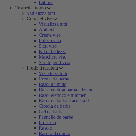
Labbra
Cosmetici uomo
Visualizza tutti
Cura del viso
Visualizza tutti
Anti-età
Creme viso
Pulizia viso
Sieri viso
Kit di bellezza
Maschere viso
Scrub per il viso
Prodotti rasatura
Visualizza tutti
Crema da barba
Rasoi a umido
Balsamo dopobarba e lozioni
Rasoi elettrico e trimmer
Rasoi da barba e accessori
Ciotola da barba
Gel da barba
Pennello da barba
Prebarba
Rasoio
Rasoio da uomo