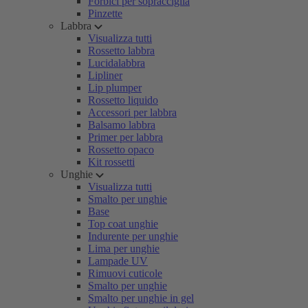
Forbici per sopracciglia
Pinzette
Labbra
Visualizza tutti
Rossetto labbra
Lucidalabbra
Lipliner
Lip plumper
Rossetto liquido
Accessori per labbra
Balsamo labbra
Primer per labbra
Rossetto opaco
Kit rossetti
Unghie
Visualizza tutti
Smalto per unghie
Base
Top coat unghie
Indurente per unghie
Lima per unghie
Lampade UV
Rimuovi cuticole
Smalto per unghie
Smalto per unghie in gel