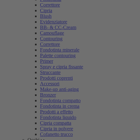
Correttore
Cipria
Blush
Evidenziatore
BB- & CC-Cream
Camouflage
Contouring
Correttore
Fondotinta minerale
Palette contouring
Primer
Spray e cipria fissante
Struccante
Prodotti coprenti
Accessori
Make-up anti-aging
Bronzer
Fondotinta compatto
Fondotinta in crema
Prodotti a effetto
Fondotinta liquido
Cipria compatta
Cipria in polvere
Cofanetto trucco
Occhi