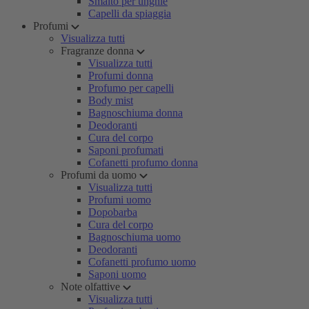
Smalto per unghie
Capelli da spiaggia
Profumi
Visualizza tutti
Fragranze donna
Visualizza tutti
Profumi donna
Profumo per capelli
Body mist
Bagnoschiuma donna
Deodoranti
Cura del corpo
Saponi profumati
Cofanetti profumo donna
Profumi da uomo
Visualizza tutti
Profumi uomo
Dopobarba
Cura del corpo
Bagnoschiuma uomo
Deodoranti
Cofanetti profumo uomo
Saponi uomo
Note olfattive
Visualizza tutti