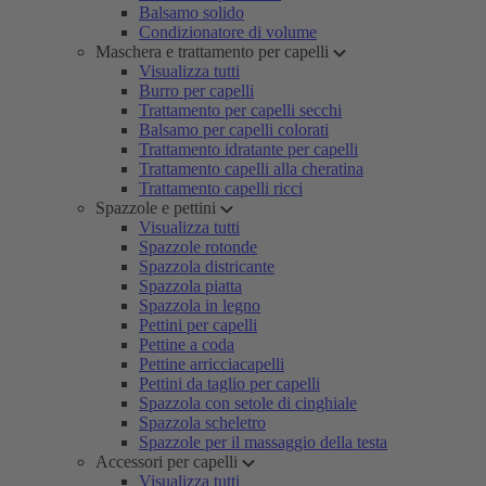
Balsamo solido
Condizionatore di volume
Maschera e trattamento per capelli
Visualizza tutti
Burro per capelli
Trattamento per capelli secchi
Balsamo per capelli colorati
Trattamento idratante per capelli
Trattamento capelli alla cheratina
Trattamento capelli ricci
Spazzole e pettini
Visualizza tutti
Spazzole rotonde
Spazzola districante
Spazzola piatta
Spazzola in legno
Pettini per capelli
Pettine a coda
Pettine arricciacapelli
Pettini da taglio per capelli
Spazzola con setole di cinghiale
Spazzola scheletro
Spazzole per il massaggio della testa
Accessori per capelli
Visualizza tutti