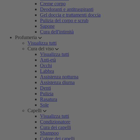
Creme corpo
Deodoranti e antitraspiranti
Gel doccia e trattamenti doccia
Pulizia del corpo e scrub
Sapone
Cura dell'intimità
Profumeria
Visualizza tutti
Cura del viso
Visualizza tutti
Anti-età
Occhi
Labbra
Assistenza notturna
Assistenza diurna
Denti
Pulizia
Rasatura
Sole
Capelli
Visualizza tutti
Condizionatore
Cura dei capelli
Shampoo
Colore dei capelli