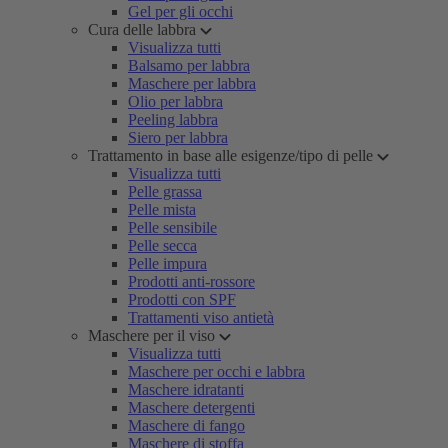
Gel per gli occhi
Cura delle labbra
Visualizza tutti
Balsamo per labbra
Maschere per labbra
Olio per labbra
Peeling labbra
Siero per labbra
Trattamento in base alle esigenze/tipo di pelle
Visualizza tutti
Pelle grassa
Pelle mista
Pelle sensibile
Pelle secca
Pelle impura
Prodotti anti-rossore
Prodotti con SPF
Trattamenti viso antietà
Maschere per il viso
Visualizza tutti
Maschere per occhi e labbra
Maschere idratanti
Maschere detergenti
Maschere di fango
Maschere di stoffa