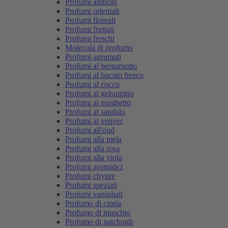
Profumi ambrati
Profumi orientali
Profumi floreali
Profumi fruttati
Profumi freschi
Molecola di profumo
Profumi agrumati
Profumi al bergamotto
Profumi al bucato fresco
Profumi al cocco
Profumi al gelsomino
Profumi al mughetto
Profumi al sandalo
Profumi al vetiver
Profumi all'oud
Profumi alla mela
Profumi alla rosa
Profumi alla viola
Profumi aromatici
Profumi chypre
Profumi speziati
Profumi vanigliati
Profumo di cipria
Profumo di muschio
Profumo di patchouli