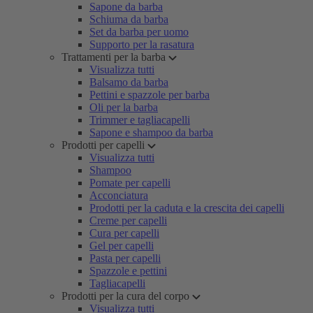
Sapone da barba
Schiuma da barba
Set da barba per uomo
Supporto per la rasatura
Trattamenti per la barba
Visualizza tutti
Balsamo da barba
Pettini e spazzole per barba
Oli per la barba
Trimmer e tagliacapelli
Sapone e shampoo da barba
Prodotti per capelli
Visualizza tutti
Shampoo
Pomate per capelli
Acconciatura
Prodotti per la caduta e la crescita dei capelli
Creme per capelli
Cura per capelli
Gel per capelli
Pasta per capelli
Spazzole e pettini
Tagliacapelli
Prodotti per la cura del corpo
Visualizza tutti