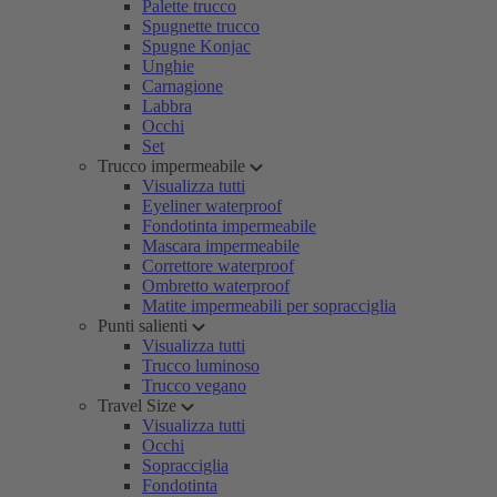
Palette trucco
Spugnette trucco
Spugne Konjac
Unghie
Carnagione
Labbra
Occhi
Set
Trucco impermeabile
Visualizza tutti
Eyeliner waterproof
Fondotinta impermeabile
Mascara impermeabile
Correttore waterproof
Ombretto waterproof
Matite impermeabili per sopracciglia
Punti salienti
Visualizza tutti
Trucco luminoso
Trucco vegano
Travel Size
Visualizza tutti
Occhi
Sopracciglia
Fondotinta