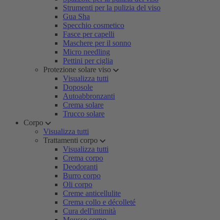
Strumenti per la pulizia del viso
Gua Sha
Specchio cosmetico
Fasce per capelli
Maschere per il sonno
Micro needling
Pettini per ciglia
Protezione solare viso
Visualizza tutti
Doposole
Autoabbronzanti
Crema solare
Trucco solare
Corpo
Visualizza tutti
Trattamenti corpo
Visualizza tutti
Crema corpo
Deodoranti
Burro corpo
Oli corpo
Creme anticellulite
Crema collo e décolleté
Cura dell'intimità
Mousse corpo