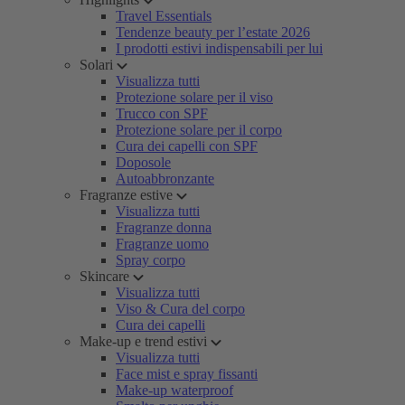
Travel Essentials
Tendenze beauty per l’estate 2026
I prodotti estivi indispensabili per lui
Solari
Visualizza tutti
Protezione solare per il viso
Trucco con SPF
Protezione solare per il corpo
Cura dei capelli con SPF
Doposole
Autoabbronzante
Fragranze estive
Visualizza tutti
Fragranze donna
Fragranze uomo
Spray corpo
Skincare
Visualizza tutti
Viso & Cura del corpo
Cura dei capelli
Make-up e trend estivi
Visualizza tutti
Face mist e spray fissanti
Make-up waterproof