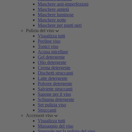
Maschere anti-imperfezioni
Maschere antietà
Maschere luminose
Maschere notte
Maschere per punti neri
Pulizia del viso
Visualizza tutti
Peeling viso
Tonici viso
Acqua micellare
Gel detergente
Olio detergente
Crema detergente
Dischetti struccanti
Latte detergente
Polvere detergente
Salviette struccanti
Sapone per il viso
Schiuma detergente
Set pulizia viso
Struccanti
Accessori viso
Visualizza tutti
Massaggio del viso
Spazzole per la pulizia del viso