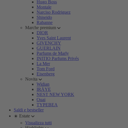
Hugo Boss
Montale
Narciso Rodriguez
Shiseido
Rabanne
Marche premium
DIOR
Yves Saint Laurent
GIVENCHY
GUERLAIN
Parfums de Marly
INITIO Parfums Privés
La Mer
Tom Ford
Eisenberg
Novita
Widian
IRÄYE
NEST NEW YORK
Ouai
TYPEBEA
Saldi e bestseller
☀️ Estate
Visualizza tutti
Highlights