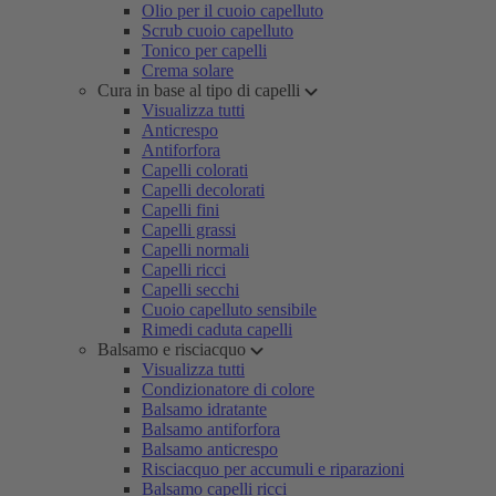
Olio per il cuoio capelluto
Scrub cuoio capelluto
Tonico per capelli
Crema solare
Cura in base al tipo di capelli
Visualizza tutti
Anticrespo
Antiforfora
Capelli colorati
Capelli decolorati
Capelli fini
Capelli grassi
Capelli normali
Capelli ricci
Capelli secchi
Cuoio capelluto sensibile
Rimedi caduta capelli
Balsamo e risciacquo
Visualizza tutti
Condizionatore di colore
Balsamo idratante
Balsamo antiforfora
Balsamo anticrespo
Risciacquo per accumuli e riparazioni
Balsamo capelli ricci