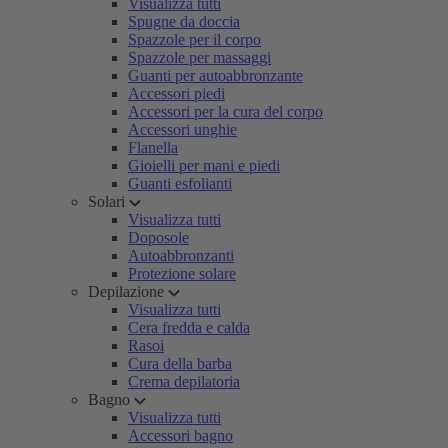
Visualizza tutti
Spugne da doccia
Spazzole per il corpo
Spazzole per massaggi
Guanti per autoabbronzante
Accessori piedi
Accessori per la cura del corpo
Accessori unghie
Flanella
Gioielli per mani e piedi
Guanti esfolianti
Solari
Visualizza tutti
Doposole
Autoabbronzanti
Protezione solare
Depilazione
Visualizza tutti
Cera fredda e calda
Rasoi
Cura della barba
Crema depilatoria
Bagno
Visualizza tutti
Accessori bagno