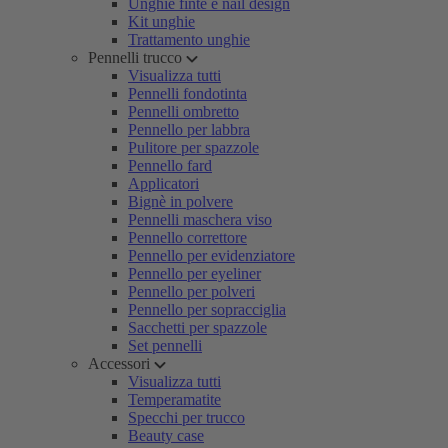
Unghie finte e nail design
Kit unghie
Trattamento unghie
Pennelli trucco
Visualizza tutti
Pennelli fondotinta
Pennelli ombretto
Pennello per labbra
Pulitore per spazzole
Pennello fard
Applicatori
Bignè in polvere
Pennelli maschera viso
Pennello correttore
Pennello per evidenziatore
Pennello per eyeliner
Pennello per polveri
Pennello per sopracciglia
Sacchetti per spazzole
Set pennelli
Accessori
Visualizza tutti
Temperamatite
Specchi per trucco
Beauty case