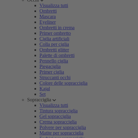
Visualizza tutti
Ombretti
Mascara
Eyeliner
Ombretti in crema
Primer ombretto
Ciglia artificiali
Colla per ciglia
Ombretti glitter
Palette di ombretti
Pennello ciglia
Piegaciglia
Primer ciglia
Struccanti occhi
Colore delle sopracciglia
Kajal
Set
Sopracciglia
Visualizza tutti
Tintura sopracciglia
Gel sopracciglia
Crema sopracciglia
Polvere per sopracciglia
Matite per sopracciglia