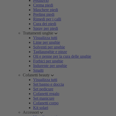
Pediluvio
Crema piedi
Maschere piedi
Peeling piedi
Rimedi per i calli
Cura dei piedi
Spray per piedi
Trattamenti unghie
Visualizza tutti
Lime per unghie
Solventi per unghie
Tagliaunghie e pinze
Oli e penne per la cura delle unghie
Forbici per unghie
Indurente per unghie
Smalti
Cofanetti beauty
Visualizza tutti
Set bagno e doccia
Set pedicure
Cofanetti regalo
Set manicure
Cofanetti corpo
Kit solari
Accessori