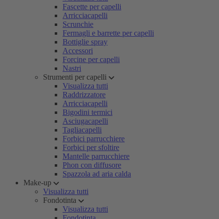
Fascette per capelli
Arricciacapelli
Scrunchie
Fermagli e barrette per capelli
Bottiglie spray
Accessori
Forcine per capelli
Nastri
Strumenti per capelli
Visualizza tutti
Raddrizzatore
Arricciacapelli
Bigodini termici
Asciugacapelli
Tagliacapelli
Forbici parrucchiere
Forbici per sfoltire
Mantelle parrucchiere
Phon con diffusore
Spazzola ad aria calda
Make-up
Visualizza tutti
Fondotinta
Visualizza tutti
Fondotinta