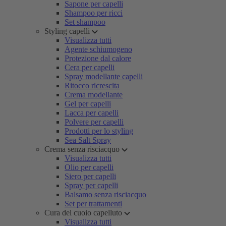
Sapone per capelli
Shampoo per ricci
Set shampoo
Styling capelli
Visualizza tutti
Agente schiumogeno
Protezione dal calore
Cera per capelli
Spray modellante capelli
Ritocco ricrescita
Crema modellante
Gel per capelli
Lacca per capelli
Polvere per capelli
Prodotti per lo styling
Sea Salt Spray
Crema senza risciacquo
Visualizza tutti
Olio per capelli
Siero per capelli
Spray per capelli
Balsamo senza risciacquo
Set per trattamenti
Cura del cuoio capelluto
Visualizza tutti