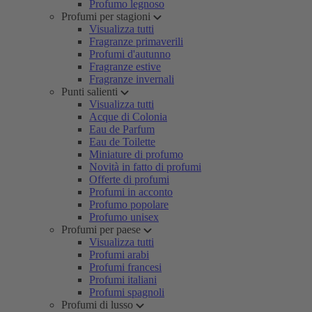
Profumo legnoso
Profumi per stagioni
Visualizza tutti
Fragranze primaverili
Profumi d'autunno
Fragranze estive
Fragranze invernali
Punti salienti
Visualizza tutti
Acque di Colonia
Eau de Parfum
Eau de Toilette
Miniature di profumo
Novità in fatto di profumi
Offerte di profumi
Profumi in acconto
Profumo popolare
Profumo unisex
Profumi per paese
Visualizza tutti
Profumi arabi
Profumi francesi
Profumi italiani
Profumi spagnoli
Profumi di lusso