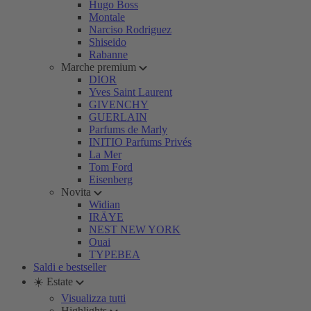
Hugo Boss
Montale
Narciso Rodriguez
Shiseido
Rabanne
Marche premium
DIOR
Yves Saint Laurent
GIVENCHY
GUERLAIN
Parfums de Marly
INITIO Parfums Privés
La Mer
Tom Ford
Eisenberg
Novita
Widian
IRÄYE
NEST NEW YORK
Ouai
TYPEBEA
Saldi e bestseller
☀️ Estate
Visualizza tutti
Highlights