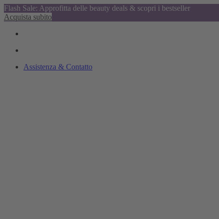
Flash Sale: Approfitta delle beauty deals & scopri i bestseller
Acquista subito
Assistenza & Contatto