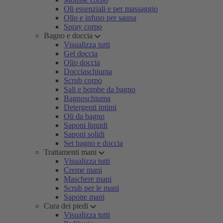
Oli essenziali e per massaggio
Olio e infuso per sauna
Spray corpo
Bagno e doccia
Visualizza tutti
Gel doccia
Olio doccia
Docciaschiuma
Scrub corpo
Sali e bombe da bagno
Bagnoschiuma
Detergenti intimi
Oli da bagno
Saponi liquidi
Saponi solidi
Set bagno e doccia
Trattamenti mani
Visualizza tutti
Creme mani
Maschere mani
Scrub per le mani
Sapone mani
Cura dei piedi
Visualizza tutti