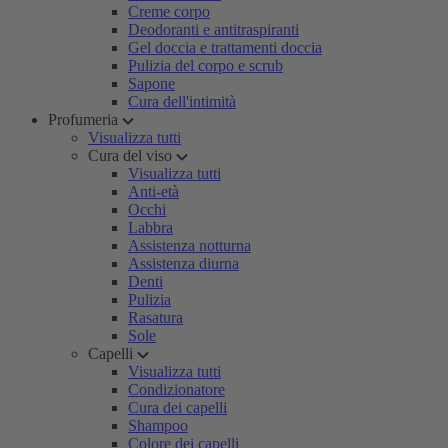
Creme corpo
Deodoranti e antitraspiranti
Gel doccia e trattamenti doccia
Pulizia del corpo e scrub
Sapone
Cura dell'intimità
Profumeria
Visualizza tutti
Cura del viso
Visualizza tutti
Anti-età
Occhi
Labbra
Assistenza notturna
Assistenza diurna
Denti
Pulizia
Rasatura
Sole
Capelli
Visualizza tutti
Condizionatore
Cura dei capelli
Shampoo
Colore dei capelli