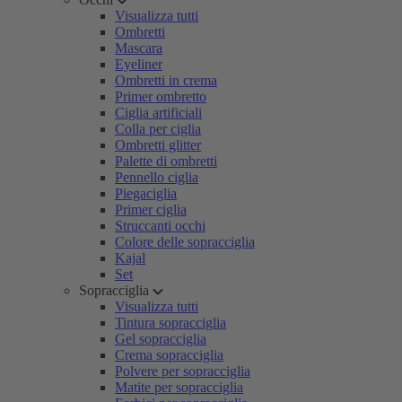
Visualizza tutti
Ombretti
Mascara
Eyeliner
Ombretti in crema
Primer ombretto
Ciglia artificiali
Colla per ciglia
Ombretti glitter
Palette di ombretti
Pennello ciglia
Piegaciglia
Primer ciglia
Struccanti occhi
Colore delle sopracciglia
Kajal
Set
Sopracciglia
Visualizza tutti
Tintura sopracciglia
Gel sopracciglia
Crema sopracciglia
Polvere per sopracciglia
Matite per sopracciglia