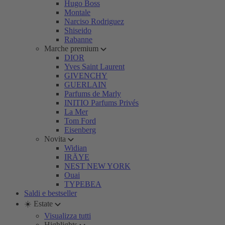
Hugo Boss
Montale
Narciso Rodriguez
Shiseido
Rabanne
Marche premium
DIOR
Yves Saint Laurent
GIVENCHY
GUERLAIN
Parfums de Marly
INITIO Parfums Privés
La Mer
Tom Ford
Eisenberg
Novita
Widian
IRÄYE
NEST NEW YORK
Ouai
TYPEBEA
Saldi e bestseller
☀️ Estate
Visualizza tutti
Highlights