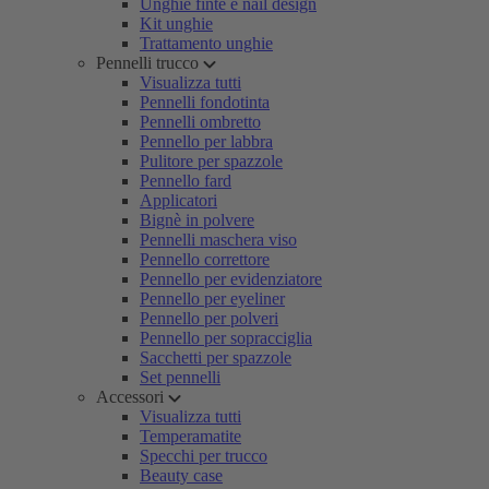
Unghie finte e nail design
Kit unghie
Trattamento unghie
Pennelli trucco
Visualizza tutti
Pennelli fondotinta
Pennelli ombretto
Pennello per labbra
Pulitore per spazzole
Pennello fard
Applicatori
Bignè in polvere
Pennelli maschera viso
Pennello correttore
Pennello per evidenziatore
Pennello per eyeliner
Pennello per polveri
Pennello per sopracciglia
Sacchetti per spazzole
Set pennelli
Accessori
Visualizza tutti
Temperamatite
Specchi per trucco
Beauty case