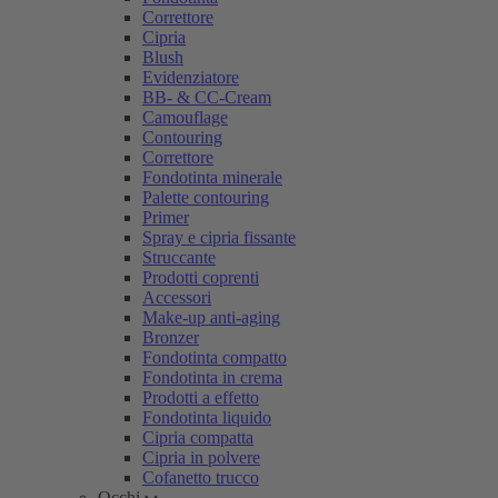
Correttore
Cipria
Blush
Evidenziatore
BB- & CC-Cream
Camouflage
Contouring
Correttore
Fondotinta minerale
Palette contouring
Primer
Spray e cipria fissante
Struccante
Prodotti coprenti
Accessori
Make-up anti-aging
Bronzer
Fondotinta compatto
Fondotinta in crema
Prodotti a effetto
Fondotinta liquido
Cipria compatta
Cipria in polvere
Cofanetto trucco
Occhi