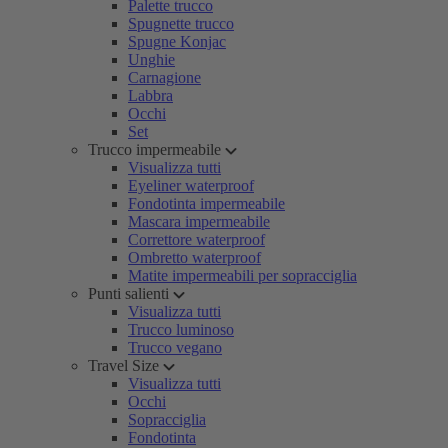
Palette trucco
Spugnette trucco
Spugne Konjac
Unghie
Carnagione
Labbra
Occhi
Set
Trucco impermeabile
Visualizza tutti
Eyeliner waterproof
Fondotinta impermeabile
Mascara impermeabile
Correttore waterproof
Ombretto waterproof
Matite impermeabili per sopracciglia
Punti salienti
Visualizza tutti
Trucco luminoso
Trucco vegano
Travel Size
Visualizza tutti
Occhi
Sopracciglia
Fondotinta