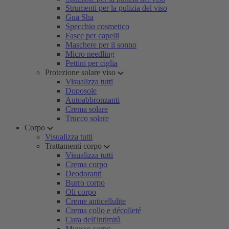
Strumenti per la pulizia del viso
Gua Sha
Specchio cosmetico
Fasce per capelli
Maschere per il sonno
Micro needling
Pettini per ciglia
Protezione solare viso
Visualizza tutti
Doposole
Autoabbronzanti
Crema solare
Trucco solare
Corpo
Visualizza tutti
Trattamenti corpo
Visualizza tutti
Crema corpo
Deodoranti
Burro corpo
Oli corpo
Creme anticellulite
Crema collo e décolleté
Cura dell'intimità
Mousse corpo