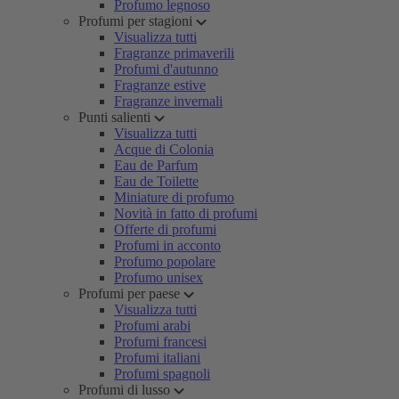
Profumo legnoso
Profumi per stagioni
Visualizza tutti
Fragranze primaverili
Profumi d'autunno
Fragranze estive
Fragranze invernali
Punti salienti
Visualizza tutti
Acque di Colonia
Eau de Parfum
Eau de Toilette
Miniature di profumo
Novità in fatto di profumi
Offerte di profumi
Profumi in acconto
Profumo popolare
Profumo unisex
Profumi per paese
Visualizza tutti
Profumi arabi
Profumi francesi
Profumi italiani
Profumi spagnoli
Profumi di lusso