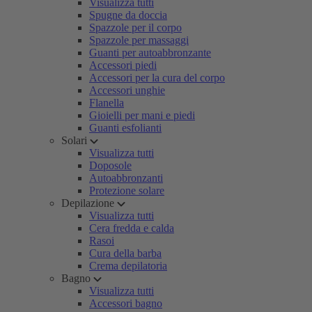
Visualizza tutti
Spugne da doccia
Spazzole per il corpo
Spazzole per massaggi
Guanti per autoabbronzante
Accessori piedi
Accessori per la cura del corpo
Accessori unghie
Flanella
Gioielli per mani e piedi
Guanti esfolianti
Solari
Visualizza tutti
Doposole
Autoabbronzanti
Protezione solare
Depilazione
Visualizza tutti
Cera fredda e calda
Rasoi
Cura della barba
Crema depilatoria
Bagno
Visualizza tutti
Accessori bagno