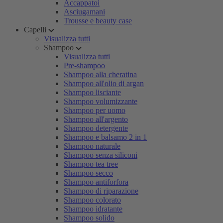
Accappatoi
Asciugamani
Trousse e beauty case
Capelli
Visualizza tutti
Shampoo
Visualizza tutti
Pre-shampoo
Shampoo alla cheratina
Shampoo all'olio di argan
Shampoo lisciante
Shampoo volumizzante
Shampoo per uomo
Shampoo all'argento
Shampoo detergente
Shampoo e balsamo 2 in 1
Shampoo naturale
Shampoo senza siliconi
Shampoo tea tree
Shampoo secco
Shampoo antiforfora
Shampoo di riparazione
Shampoo colorato
Shampoo idratante
Shampoo solido