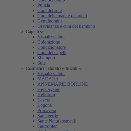
Pulizia
Cura del sole
Cura delle mani e dei piedi
Gentiluomini
Gravidanza e cura del bambino
Capelli
Visualizza tutti
Colorazione
Condizionatore
Cura dei capelli
Shampoo
Stile
Cosmetici naturali certificati
Visualizza tutti
MÁDARA
ANNEMARIE BÖRLIND
Hej Organic
Heliotrop
Lavera
Logona
Primavera
Santaverde
Sante Naturkosmetik
Tautropfen