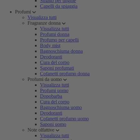
Smalto per unghie
Capelli da spiaggia
Profumi
Visualizza tutti
Fragranze donna
Visualizza tutti
Profumi donna
Profumo per capelli
Body mist
Bagnoschiuma donna
Deodoranti
Cura del corpo
Saponi profumati
Cofanetti profumo donna
Profumi da uomo
Visualizza tutti
Profumi uomo
Dopobarba
Cura del corpo
Bagnoschiuma uomo
Deodoranti
Cofanetti profumo uomo
Saponi uomo
Note olfattive
Visualizza tutti