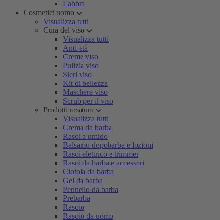
Labbra
Cosmetici uomo
Visualizza tutti
Cura del viso
Visualizza tutti
Anti-età
Creme viso
Pulizia viso
Sieri viso
Kit di bellezza
Maschere viso
Scrub per il viso
Prodotti rasatura
Visualizza tutti
Crema da barba
Rasoi a umido
Balsamo dopobarba e lozioni
Rasoi elettrico e trimmer
Rasoi da barba e accessori
Ciotola da barba
Gel da barba
Pennello da barba
Prebarba
Rasoio
Rasoio da uomo