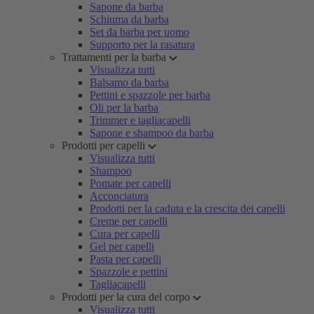
Sapone da barba
Schiuma da barba
Set da barba per uomo
Supporto per la rasatura
Trattamenti per la barba
Visualizza tutti
Balsamo da barba
Pettini e spazzole per barba
Oli per la barba
Trimmer e tagliacapelli
Sapone e shampoo da barba
Prodotti per capelli
Visualizza tutti
Shampoo
Pomate per capelli
Acconciatura
Prodotti per la caduta e la crescita dei capelli
Creme per capelli
Cura per capelli
Gel per capelli
Pasta per capelli
Spazzole e pettini
Tagliacapelli
Prodotti per la cura del corpo
Visualizza tutti