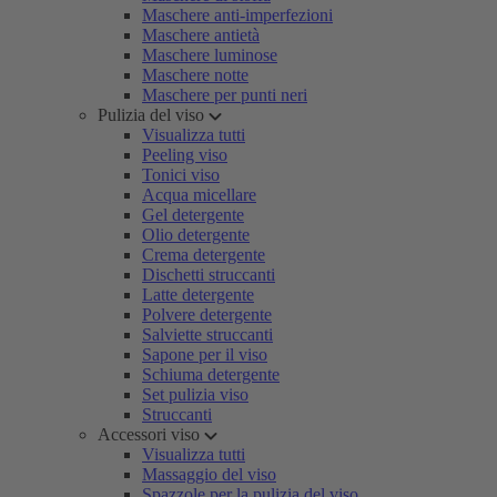
Maschere anti-imperfezioni
Maschere antietà
Maschere luminose
Maschere notte
Maschere per punti neri
Pulizia del viso
Visualizza tutti
Peeling viso
Tonici viso
Acqua micellare
Gel detergente
Olio detergente
Crema detergente
Dischetti struccanti
Latte detergente
Polvere detergente
Salviette struccanti
Sapone per il viso
Schiuma detergente
Set pulizia viso
Struccanti
Accessori viso
Visualizza tutti
Massaggio del viso
Spazzole per la pulizia del viso