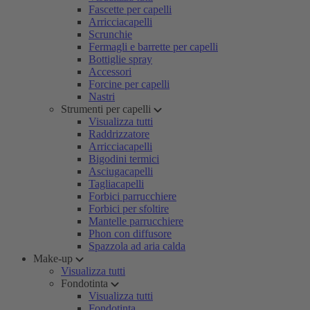
Fascette per capelli
Arricciacapelli
Scrunchie
Fermagli e barrette per capelli
Bottiglie spray
Accessori
Forcine per capelli
Nastri
Strumenti per capelli
Visualizza tutti
Raddrizzatore
Arricciacapelli
Bigodini termici
Asciugacapelli
Tagliacapelli
Forbici parrucchiere
Forbici per sfoltire
Mantelle parrucchiere
Phon con diffusore
Spazzola ad aria calda
Make-up
Visualizza tutti
Fondotinta
Visualizza tutti
Fondotinta