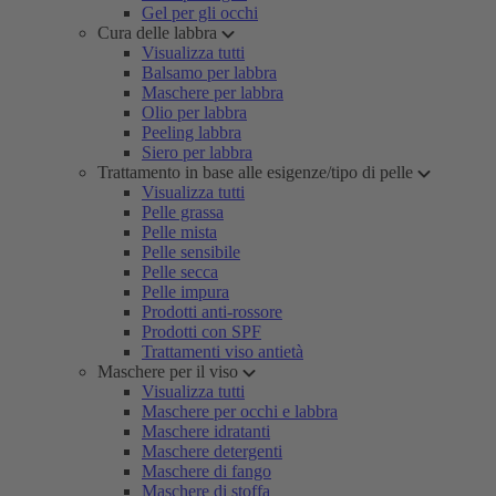
Gel per gli occhi
Cura delle labbra
Visualizza tutti
Balsamo per labbra
Maschere per labbra
Olio per labbra
Peeling labbra
Siero per labbra
Trattamento in base alle esigenze/tipo di pelle
Visualizza tutti
Pelle grassa
Pelle mista
Pelle sensibile
Pelle secca
Pelle impura
Prodotti anti-rossore
Prodotti con SPF
Trattamenti viso antietà
Maschere per il viso
Visualizza tutti
Maschere per occhi e labbra
Maschere idratanti
Maschere detergenti
Maschere di fango
Maschere di stoffa