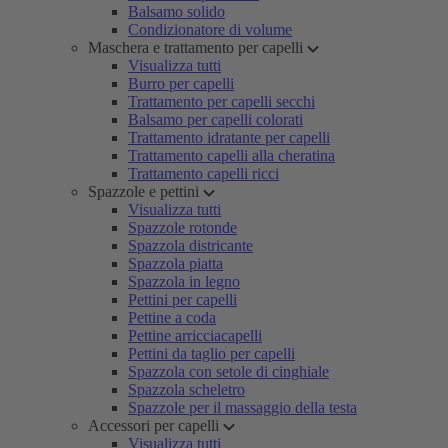
Balsamo solido
Condizionatore di volume
Maschera e trattamento per capelli
Visualizza tutti
Burro per capelli
Trattamento per capelli secchi
Balsamo per capelli colorati
Trattamento idratante per capelli
Trattamento capelli alla cheratina
Trattamento capelli ricci
Spazzole e pettini
Visualizza tutti
Spazzole rotonde
Spazzola districante
Spazzola piatta
Spazzola in legno
Pettini per capelli
Pettine a coda
Pettine arricciacapelli
Pettini da taglio per capelli
Spazzola con setole di cinghiale
Spazzola scheletro
Spazzole per il massaggio della testa
Accessori per capelli
Visualizza tutti