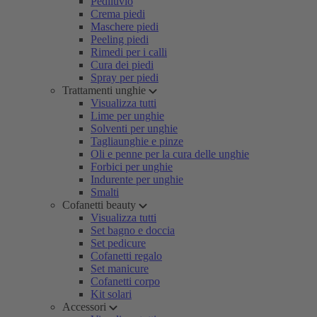
Pediluvio
Crema piedi
Maschere piedi
Peeling piedi
Rimedi per i calli
Cura dei piedi
Spray per piedi
Trattamenti unghie
Visualizza tutti
Lime per unghie
Solventi per unghie
Tagliaunghie e pinze
Oli e penne per la cura delle unghie
Forbici per unghie
Indurente per unghie
Smalti
Cofanetti beauty
Visualizza tutti
Set bagno e doccia
Set pedicure
Cofanetti regalo
Set manicure
Cofanetti corpo
Kit solari
Accessori