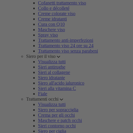
Cofanetti trattamento viso
Collo e décolleté
Creme colorate viso
Creme idratanti
Cura con Q10
Maschere viso
Spray viso
Trattamento anti-imperfezioni
Trattamento viso 24 ore su 24
Trattamento viso senza parabeni
Siero per il viso
Visualizza tutti
Sieri antirughe
Sieri al collagene
Siero idratante
Siero all'acido ialuronico
Sieri alla vitamina C
Fiale
Trattamenti occhi
Visualizza tutti
Siero per sopracciglia
Crema per gli occhi
Maschere e patch occhi
Sieri contorno occhi
Siero per ciglia