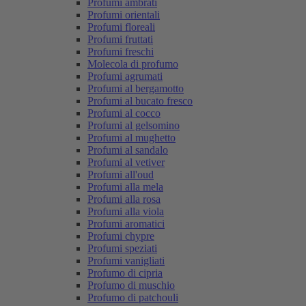
Profumi ambrati
Profumi orientali
Profumi floreali
Profumi fruttati
Profumi freschi
Molecola di profumo
Profumi agrumati
Profumi al bergamotto
Profumi al bucato fresco
Profumi al cocco
Profumi al gelsomino
Profumi al mughetto
Profumi al sandalo
Profumi al vetiver
Profumi all'oud
Profumi alla mela
Profumi alla rosa
Profumi alla viola
Profumi aromatici
Profumi chypre
Profumi speziati
Profumi vanigliati
Profumo di cipria
Profumo di muschio
Profumo di patchouli