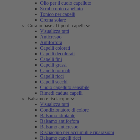
Olio per il cuoio capelluto
Scrub cuoio capelluto
Tonico per capelli
Crema solare
Cura in base al tipo di capelli
Visualizza tutti
Anticrespo
Antiforfora
Capelli colorati
Capelli decolorati
Capelli fini
Capelli grassi
Capelli normali
Capelli ricci
Capelli secchi
Cuoio capelluto sensibile
Rimedi caduta capelli
Balsamo e risciacquo
Visualizza tutti
Condizionatore di colore
Balsamo idratante
Balsamo antiforfora
Balsamo anticrespo
Risciacquo per accumuli e riparazioni
Balsamo capelli ricci