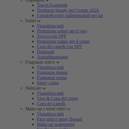
Travel Essentials
Tendenze beauty per l’estate 2026
I prodotti estivi indispensabili per lui
Solari
Visualizza tutti
Protezione solare per il viso
Trucco con SPF
Protezione solare per il corpo
Cura dei capelli con SPF
Doposole
Autoabbronzante
Fragranze estive
Visualizza tutti
Fragranze donna
Fragranze uomo
Spray corpo
Skincare
Visualizza tutti
Viso & Cura del corpo
Cura dei capelli
Make-up e trend estivi
Visualizza tutti
Face mist e spray fissanti
Make-up waterproof