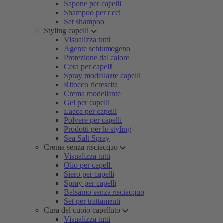
Sapone per capelli
Shampoo per ricci
Set shampoo
Styling capelli
Visualizza tutti
Agente schiumogeno
Protezione dal calore
Cera per capelli
Spray modellante capelli
Ritocco ricrescita
Crema modellante
Gel per capelli
Lacca per capelli
Polvere per capelli
Prodotti per lo styling
Sea Salt Spray
Crema senza risciacquo
Visualizza tutti
Olio per capelli
Siero per capelli
Spray per capelli
Balsamo senza risciacquo
Set per trattamenti
Cura del cuoio capelluto
Visualizza tutti