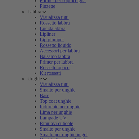
Forbici per sopracciglia
Pinzette
Labbra
Visualizza tutti
Rossetto labbra
Lucidalabbra
Lipliner
Lip plumper
Rossetto liquido
Accessori per labbra
Balsamo labbra
Primer per labbra
Rossetto opaco
Kit rossetti
Unghie
Visualizza tutti
Smalto per unghie
Base
Top coat unghie
Indurente per unghie
Lima per unghie
Lampade UV
Rimuovi cuticole
Smalto per unghie
Smalto per unghie in gel