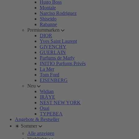
Hugo Boss
Montale
Narciso Rodriguez
Shiseido
Rabanne
Premiummarken
DIOR
Yves Saint Laurent
GIVENCHY
GUERLAIN
Parfums de Marly
INITIO Parfums Privés
La Mer
Tom Ford
EISENBERG
Neu
Widian
IRÄYE
NEST NEW YORK
Ouai
TYPEBEA
Angebote & Bestseller
☀️ Sommer
Alle anzeigen
Highlights