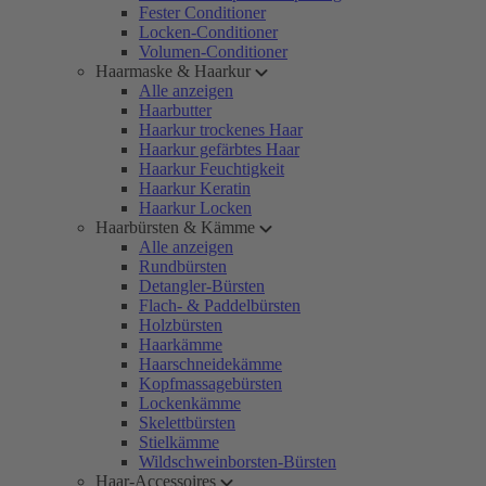
Fester Conditioner
Locken-Conditioner
Volumen-Conditioner
Haarmaske & Haarkur
Alle anzeigen
Haarbutter
Haarkur trockenes Haar
Haarkur gefärbtes Haar
Haarkur Feuchtigkeit
Haarkur Keratin
Haarkur Locken
Haarbürsten & Kämme
Alle anzeigen
Rundbürsten
Detangler-Bürsten
Flach- & Paddelbürsten
Holzbürsten
Haarkämme
Haarschneidekämme
Kopfmassagebürsten
Lockenkämme
Skelettbürsten
Stielkämme
Wildschweinborsten-Bürsten
Haar-Accessoires