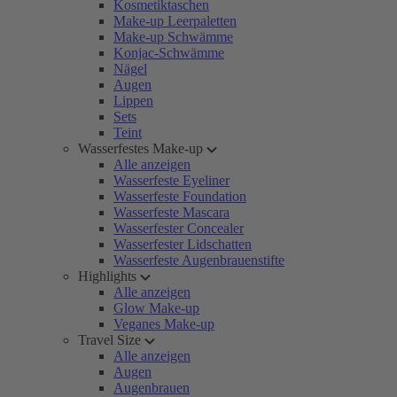
Kosmetiktaschen
Make-up Leerpaletten
Make-up Schwämme
Konjac-Schwämme
Nägel
Augen
Lippen
Sets
Teint
Wasserfestes Make-up
Alle anzeigen
Wasserfeste Eyeliner
Wasserfeste Foundation
Wasserfeste Mascara
Wasserfester Concealer
Wasserfester Lidschatten
Wasserfeste Augenbrauenstifte
Highlights
Alle anzeigen
Glow Make-up
Veganes Make-up
Travel Size
Alle anzeigen
Augen
Augenbrauen