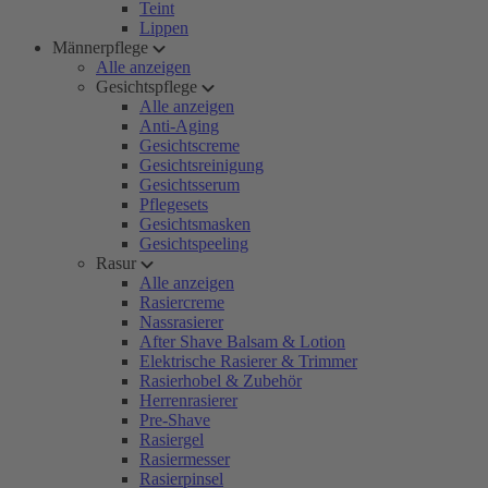
Teint
Lippen
Männerpflege
Alle anzeigen
Gesichtspflege
Alle anzeigen
Anti-Aging
Gesichtscreme
Gesichtsreinigung
Gesichtsserum
Pflegesets
Gesichtsmasken
Gesichtspeeling
Rasur
Alle anzeigen
Rasiercreme
Nassrasierer
After Shave Balsam & Lotion
Elektrische Rasierer & Trimmer
Rasierhobel & Zubehör
Herrenrasierer
Pre-Shave
Rasiergel
Rasiermesser
Rasierpinsel