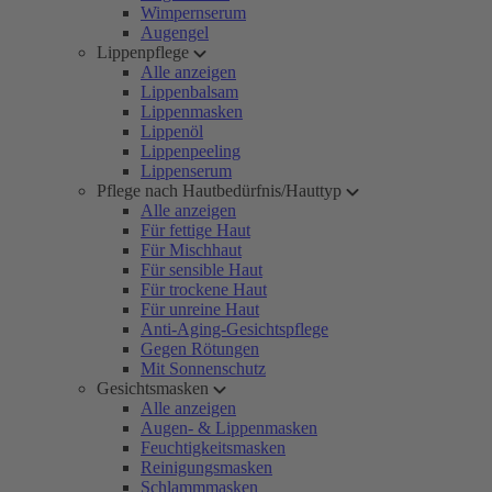
Wimpernserum
Augengel
Lippenpflege
Alle anzeigen
Lippenbalsam
Lippenmasken
Lippenöl
Lippenpeeling
Lippenserum
Pflege nach Hautbedürfnis/Hauttyp
Alle anzeigen
Für fettige Haut
Für Mischhaut
Für sensible Haut
Für trockene Haut
Für unreine Haut
Anti-Aging-Gesichtspflege
Gegen Rötungen
Mit Sonnenschutz
Gesichtsmasken
Alle anzeigen
Augen- & Lippenmasken
Feuchtigkeitsmasken
Reinigungsmasken
Schlammmasken