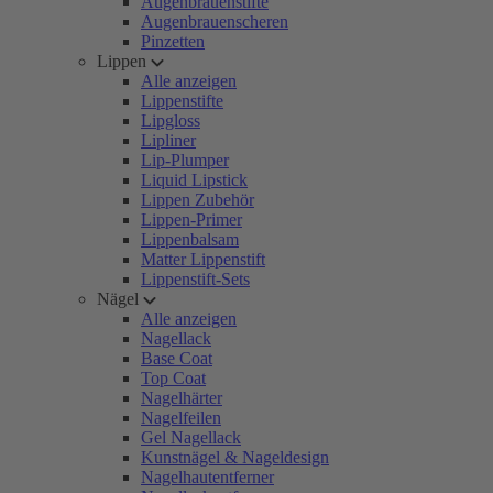
Augenbrauenstifte
Augenbrauenscheren
Pinzetten
Lippen
Alle anzeigen
Lippenstifte
Lipgloss
Lipliner
Lip-Plumper
Liquid Lipstick
Lippen Zubehör
Lippen-Primer
Lippenbalsam
Matter Lippenstift
Lippenstift-Sets
Nägel
Alle anzeigen
Nagellack
Base Coat
Top Coat
Nagelhärter
Nagelfeilen
Gel Nagellack
Kunstnägel & Nageldesign
Nagelhautentferner