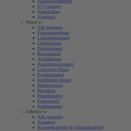
Nagellackentferner
UV-Lampen
Nagelpflege
Nagelsets
Pinsel
Alle anzeigen
Foundationpinsel
Lidschattenpinsel
Lippenpinsel
Pinselreiniger
Rougepinsel
Applikatoren
Augenbrauenpinsel
Concealer-Pinsel
Eyelinerpinsel
Highlighter-Pinsel
Maskenpinsel
Pinselsets
Pinseltaschen
Puderpinsel
Puderquasten
Zubehör
Alle anzeigen
Anspitzer
Kosmetikspiegel & Schminkspiegel