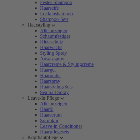
Festes Shampoo
Haarseife
Lockenshampoo
Shampoo-Sets
Haarstyling
Alle anzeigen
Schaumfestiger
Hitzeschutz
Haarwachs
Styling Spray
Ansatzspray
Haarcreme & Stylingcreme
Haargel
Haarpuder
Haarspray
Haarstyling-Sets
Sea Salt Spray
Leave-In Pflege
Alle anzeigen
Haaröl
Haarserum
Sprühkur
Leave-in Conditioner
Haarpflegesets
Kopfhautpflege