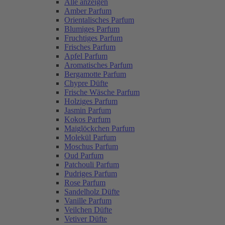
Alle anzeigen
Amber Parfum
Orientalisches Parfum
Blumiges Parfum
Fruchtiges Parfum
Frisches Parfum
Apfel Parfum
Aromatisches Parfum
Bergamotte Parfum
Chypre Düfte
Frische Wäsche Parfum
Holziges Parfum
Jasmin Parfum
Kokos Parfum
Maiglöckchen Parfum
Molekül Parfum
Moschus Parfum
Oud Parfum
Patchouli Parfum
Pudriges Parfum
Rose Parfum
Sandelholz Düfte
Vanille Parfum
Veilchen Düfte
Vetiver Düfte