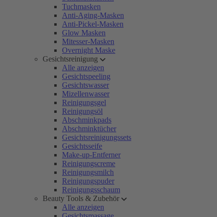
Tuchmasken
Anti-Aging-Masken
Anti-Pickel-Masken
Glow Masken
Mitesser-Masken
Overnight Maske
Gesichtsreinigung
Alle anzeigen
Gesichtspeeling
Gesichtswasser
Mizellenwasser
Reinigungsgel
Reinigungsöl
Abschminkpads
Abschminktücher
Gesichtsreinigungssets
Gesichtsseife
Make-up-Entferner
Reinigungscreme
Reinigungsmilch
Reinigungspuder
Reinigungsschaum
Beauty Tools & Zubehör
Alle anzeigen
Gesichtsmassage