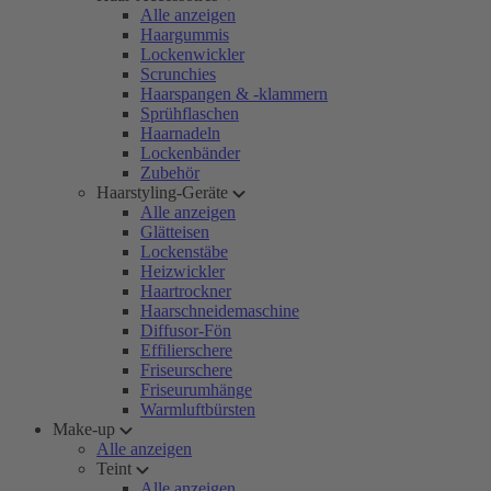
Alle anzeigen
Haargummis
Lockenwickler
Scrunchies
Haarspangen & -klammern
Sprühflaschen
Haarnadeln
Lockenbänder
Zubehör
Haarstyling-Geräte
Alle anzeigen
Glätteisen
Lockenstäbe
Heizwickler
Haartrockner
Haarschneidemaschine
Diffusor-Fön
Effilierschere
Friseurschere
Friseurumhänge
Warmluftbürsten
Make-up
Alle anzeigen
Teint
Alle anzeigen