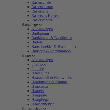
Rasierschale
Rasierschaum
Rasierseife
Rasiersets Herren
Rasierständer
Bartpflege
Alle anzeigen
Bartbalsam
Bartkämme & Bartbürsten
Bartöle
Bartschneider & Barttrimmer
Bartseife & Bartshampoo
Haare
Alle anzeigen
Shampoo
Pomade
Haarstyling
Haarausfall & Haarwuchs
Haarbürsten & Kämme
Haarcreme
Haargel
Haarpaste
Haarpflege
Haarschneider
Körperpflege