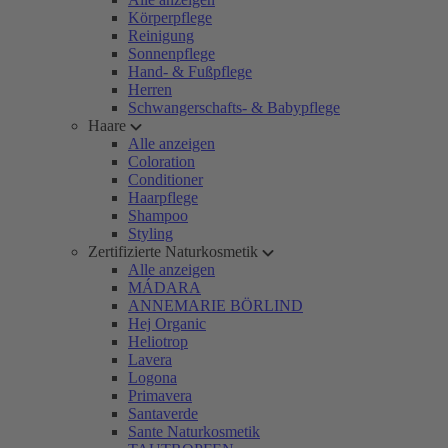
Körperpflege
Reinigung
Sonnenpflege
Hand- & Fußpflege
Herren
Schwangerschafts- & Babypflege
Haare
Alle anzeigen
Coloration
Conditioner
Haarpflege
Shampoo
Styling
Zertifizierte Naturkosmetik
Alle anzeigen
MÁDARA
ANNEMARIE BÖRLIND
Hej Organic
Heliotrop
Lavera
Logona
Primavera
Santaverde
Sante Naturkosmetik