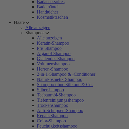
Badaccessoires
Bademäntel
Handtücher
Kosmetiktaschen
Haare
Alle anzeigen
Shampoos
Alle anzeigen
Keratin-Shampoo
Pre-Shampoo
Arganöl-Shampoo
Glättendes Shampoo
Volumenshampoo
Herren-Shampoo
2-in-1-Shampoo & -Conditioner
Naturkosmetik-Shampoo
Shampoo ohne Silikone & Co.
Silbershampoo
Teebaumöl-Shampoo
Tiefenreinigungsshampoo
Trockenshampoo
Anti-Schuppen-Shampoo
Repair-Shampoo
Color-Shampoo
Feuchtigkeitsshampoo