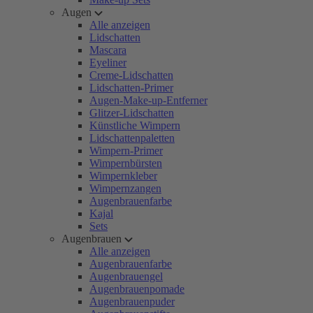
Augen
Alle anzeigen
Lidschatten
Mascara
Eyeliner
Creme-Lidschatten
Lidschatten-Primer
Augen-Make-up-Entferner
Glitzer-Lidschatten
Künstliche Wimpern
Lidschattenpaletten
Wimpern-Primer
Wimpernbürsten
Wimpernkleber
Wimpernzangen
Augenbrauenfarbe
Kajal
Sets
Augenbrauen
Alle anzeigen
Augenbrauenfarbe
Augenbrauengel
Augenbrauenpomade
Augenbrauenpuder