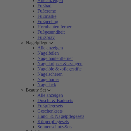
Alle anzeigen
Fußbad
Fußcreme
Fußmaske
Fußpeeling
Hornhautentferner
Fußgesundheit
Fußspray
Nagelpflege
Alle anzeigen
Nagelfeilen
Nagelhautentferner
Nagelknipser & -zangen
Nagelöle & -pflegestifte
Nagelscheren
Nagelhärter
Nagellack
Beauty Set
Alle anzeigen
Dusch- & Badesets
Fußpflegesets
Geschenksets
Hand- & Nagelpflegesets
Körperpflegesets
Sonnenschutz-Sets