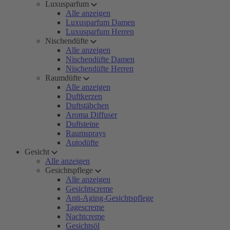
Luxusparfum
Alle anzeigen
Luxusparfum Damen
Luxusparfum Herren
Nischendüfte
Alle anzeigen
Nischendüfte Damen
Nischendüfte Herren
Raumdüfte
Alle anzeigen
Duftkerzen
Duftstäbchen
Aroma Diffuser
Duftsteine
Raumsprays
Autodüfte
Gesicht
Alle anzeigen
Gesichtspflege
Alle anzeigen
Gesichtscreme
Anti-Aging-Gesichtspflege
Tagescreme
Nachtcreme
Gesichtsöl