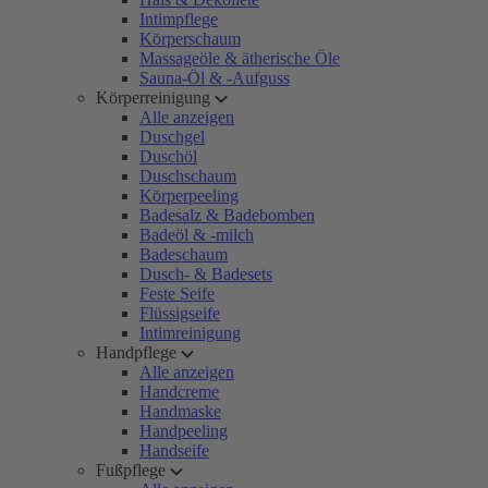
Intimpflege
Körperschaum
Massageöle & ätherische Öle
Sauna-Öl & -Aufguss
Körperreinigung
Alle anzeigen
Duschgel
Duschöl
Duschschaum
Körperpeeling
Badesalz & Badebomben
Badeöl & -milch
Badeschaum
Dusch- & Badesets
Feste Seife
Flüssigseife
Intimreinigung
Handpflege
Alle anzeigen
Handcreme
Handmaske
Handpeeling
Handseife
Fußpflege