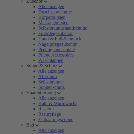
Zubehör
Alle anzeigen
Duschschwämme
Körperbürsten
Massagebürsten
Selbstbräungshandschuhe
Fußpflegezubehör
Hand & Fuß-Schmuck
Nagelpflegezubehör
Peelinghandschuhe
Pflege Accessoires
Waschlappen
Sonne & Schutz
Alle anzeigen
After Sun
Selbstbräuner
Sonnenschutz
Haarentfernung
Alle anzeigen
Kalt- & Warmwachs
Rasierer
Rasurpflege
Enthaarungscreme
Bad
Alle anzeigen