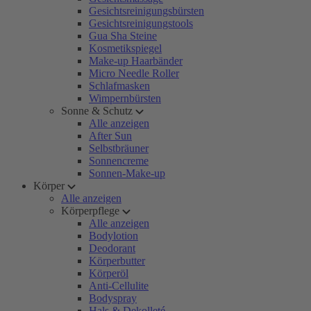
Gesichtsreinigungsbürsten
Gesichtsreinigungstools
Gua Sha Steine
Kosmetikspiegel
Make-up Haarbänder
Micro Needle Roller
Schlafmasken
Wimpernbürsten
Sonne & Schutz
Alle anzeigen
After Sun
Selbstbräuner
Sonnencreme
Sonnen-Make-up
Körper
Alle anzeigen
Körperpflege
Alle anzeigen
Bodylotion
Deodorant
Körperbutter
Körperöl
Anti-Cellulite
Bodyspray
Hals & Dekolleté