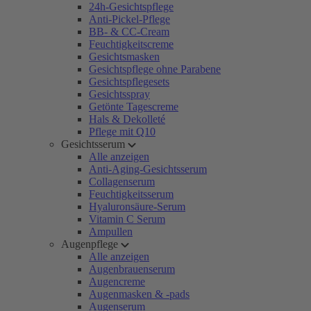
24h-Gesichtspflege
Anti-Pickel-Pflege
BB- & CC-Cream
Feuchtigkeitscreme
Gesichtsmasken
Gesichtspflege ohne Parabene
Gesichtspflegesets
Gesichtsspray
Getönte Tagescreme
Hals & Dekolleté
Pflege mit Q10
Gesichtsserum
Alle anzeigen
Anti-Aging-Gesichtsserum
Collagenserum
Feuchtigkeitsserum
Hyaluronsäure-Serum
Vitamin C Serum
Ampullen
Augenpflege
Alle anzeigen
Augenbrauenserum
Augencreme
Augenmasken & -pads
Augenserum