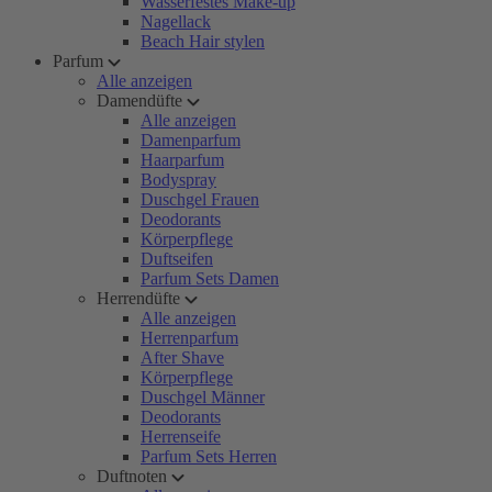
Wasserfestes Make-up
Nagellack
Beach Hair stylen
Parfum
Alle anzeigen
Damendüfte
Alle anzeigen
Damenparfum
Haarparfum
Bodyspray
Duschgel Frauen
Deodorants
Körperpflege
Duftseifen
Parfum Sets Damen
Herrendüfte
Alle anzeigen
Herrenparfum
After Shave
Körperpflege
Duschgel Männer
Deodorants
Herrenseife
Parfum Sets Herren
Duftnoten