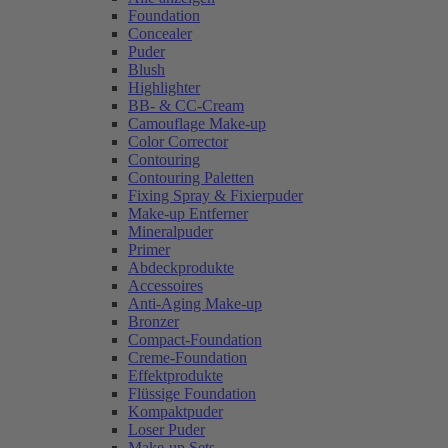
Foundation
Concealer
Puder
Blush
Highlighter
BB- & CC-Cream
Camouflage Make-up
Color Corrector
Contouring
Contouring Paletten
Fixing Spray & Fixierpuder
Make-up Entferner
Mineralpuder
Primer
Abdeckprodukte
Accessoires
Anti-Aging Make-up
Bronzer
Compact-Foundation
Creme-Foundation
Effektprodukte
Flüssige Foundation
Kompaktpuder
Loser Puder
Make-up Sets