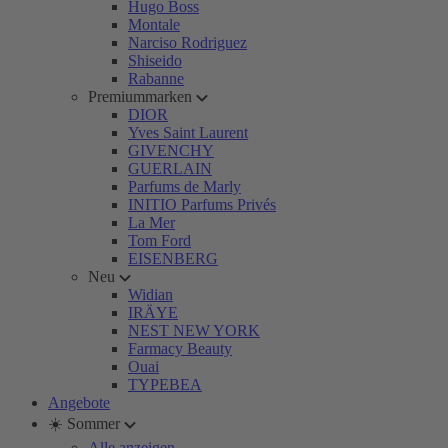
Hugo Boss
Montale
Narciso Rodriguez
Shiseido
Rabanne
Premiummarken
DIOR
Yves Saint Laurent
GIVENCHY
GUERLAIN
Parfums de Marly
INITIO Parfums Privés
La Mer
Tom Ford
EISENBERG
Neu
Widian
IRÄYE
NEST NEW YORK
Farmacy Beauty
Ouai
TYPEBEA
Angebote
☀️ Sommer
Alle anzeigen