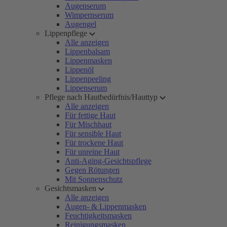
Augenserum
Wimpernserum
Augengel
Lippenpflege
Alle anzeigen
Lippenbalsam
Lippenmasken
Lippenöl
Lippenpeeling
Lippenserum
Pflege nach Hautbedürfnis/Hauttyp
Alle anzeigen
Für fettige Haut
Für Mischhaut
Für sensible Haut
Für trockene Haut
Für unreine Haut
Anti-Aging-Gesichtspflege
Gegen Rötungen
Mit Sonnenschutz
Gesichtsmasken
Alle anzeigen
Augen- & Lippenmasken
Feuchtigkeitsmasken
Reinigungsmasken