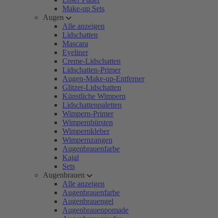
Make-up Sets
Augen
Alle anzeigen
Lidschatten
Mascara
Eyeliner
Creme-Lidschatten
Lidschatten-Primer
Augen-Make-up-Entferner
Glitzer-Lidschatten
Künstliche Wimpern
Lidschattenpaletten
Wimpern-Primer
Wimpernbürsten
Wimpernkleber
Wimpernzangen
Augenbrauenfarbe
Kajal
Sets
Augenbrauen
Alle anzeigen
Augenbrauenfarbe
Augenbrauengel
Augenbrauenpomade