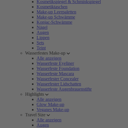
Kosmetikspiegel & Schminkspiegel
Kosmetiktaschen
Make-up Leerpaletten
Make-up Schwämme
Konjac-Schwämme
Nägel
Augen
Lippen
Sets
Teint
Wasserfestes Make-up
Alle anzeigen
Wasserfeste Eyeliner
Wasserfeste Foundation
Wasserfeste Mascara
Wasserfester Concealer
Wasserfester Lidschatten
Wasserfeste Augenbrauenstifte
Highlights
Alle anzeigen
Glow Make-up
Veganes Make-up
Travel Size
Alle anzeigen
Augen