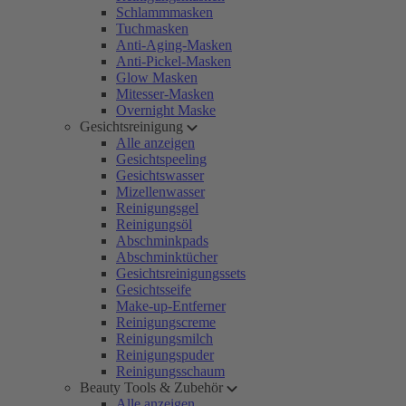
Schlammmasken
Tuchmasken
Anti-Aging-Masken
Anti-Pickel-Masken
Glow Masken
Mitesser-Masken
Overnight Maske
Gesichtsreinigung
Alle anzeigen
Gesichtspeeling
Gesichtswasser
Mizellenwasser
Reinigungsgel
Reinigungsöl
Abschminkpads
Abschminktücher
Gesichtsreinigungssets
Gesichtsseife
Make-up-Entferner
Reinigungscreme
Reinigungsmilch
Reinigungspuder
Reinigungsschaum
Beauty Tools & Zubehör
Alle anzeigen