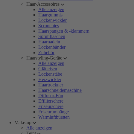
Haar-Accessoires
Alle anzeigen
Haargummis
Lockenwickler
Scrunchies
Haarspangen & -klammern
Sprühflaschen
Haarnadeln
Lockenbänder
Zubehör
Haarstyling-Geräte
Alle anzeigen
Glätteisen
Lockenstäbe
Heizwickler
Haartrockner
Haarschneidemaschine
Diffusor-Fön
Effilierschere
Friseurschere
Friseurumhänge
Warmluftbürsten
Make-up
Alle anzeigen
Teint