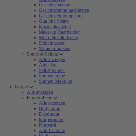
Gesichtsmassage
Gesichtsreinigungsbürsten
Gesichtsreinigungstools
Gua Sha Steine
Kosmetikspiegel
Make-up Haarbänder
Micro Needle Roller
Schlafmasken
Wimpernbürsten
Sonne & Schutz
Alle anzeigen
After Sun
Selbstbräuner
Sonnencreme
Sonnen-Make-up
Körper
Alle anzeigen
Körperpflege
Alle anzeigen
Bodylotion
Deodorant
Körperbutter
Körperöl
Anti-Cellulite
Bodyspray