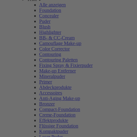
Alle anzeigen
Foundation
Concealer
Puder
Blush
Highlighter
BB- & CC-Cream
Camouflage Make-up
Color Corrector
Contouring
Contouring Paletten
Fixing Spray & Fixierpuder
Make-up Entferner
Mineralpuder
Primer
Abdeckprodukte
Accessoires
Anti-Aging Make-up
Bronzer
Compact-Foundation
Creme-Foundation
Effektprodukte
Flüssige Foundation
Kompaktpuder
Loser Puder