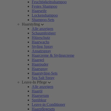
Feuchtigkeitsshampoo
Festes Shampoo
Haarseife
Lockenshampoo
Shampoo-Sets
Haarstyling
Alle anzeigen
Schaumfestiger
Hitzeschutz
Haarwachs
Styling Spray
Ansatzspray
Haarcreme & Stylingcreme
Haargel
Haarpuder
Haarspray
Haarstyling-Sets
Sea Salt Spray
Leave-In Pflege
Alle anzeigen
Haaröl
Haarserum
Sprühkur
Leave-in Conditioner
Haarpflegesets