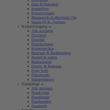
Hals & Dekolleté
Intimpflege
Körperschaum
Massageöle & ätherische Öle
Sauna-Öl & -Aufguss
Körperreinigung
Alle anzeigen
Duschgel
Duschöl
Duschschaum
Körperpeeling
Badesalz & Badebomben
Badeöl & -milch
Badeschaum
Dusch- & Badesets
Feste Seife
Flüssigseife
Intimreinigung
Handpflege
Alle anzeigen
Handcreme
Handmaske
Handpeeling
Handseife