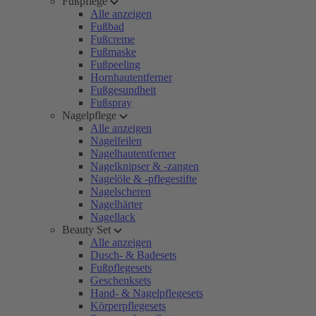
Fußpflege
Alle anzeigen
Fußbad
Fußcreme
Fußmaske
Fußpeeling
Hornhautentferner
Fußgesundheit
Fußspray
Nagelpflege
Alle anzeigen
Nagelfeilen
Nagelhautentferner
Nagelknipser & -zangen
Nagelöle & -pflegestifte
Nagelscheren
Nagelhärter
Nagellack
Beauty Set
Alle anzeigen
Dusch- & Badesets
Fußpflegesets
Geschenksets
Hand- & Nagelpflegesets
Körperpflegesets