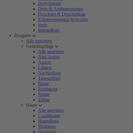
Bodylotions
Deos & Antitranspirants
Duschgel & Duschpflege
Körperreinigung & Scrubs
Seife
Intimpflege
Drogerie
Alle anzeigen
Gesichtspflege
Alle anzeigen
Anti-Aging
Augen
Lippen
Nachtpflege
Tagespflege
Rasur
Reinigung
Sonne
Zähne
Haare
Alle anzeigen
Conditioner
Haarpflege
Shampoo
Haarfarbe