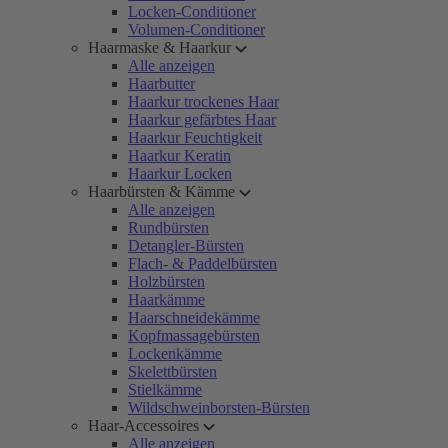
Locken-Conditioner
Volumen-Conditioner
Haarmaske & Haarkur
Alle anzeigen
Haarbutter
Haarkur trockenes Haar
Haarkur gefärbtes Haar
Haarkur Feuchtigkeit
Haarkur Keratin
Haarkur Locken
Haarbürsten & Kämme
Alle anzeigen
Rundbürsten
Detangler-Bürsten
Flach- & Paddelbürsten
Holzbürsten
Haarkämme
Haarschneidekämme
Kopfmassagebürsten
Lockenkämme
Skelettbürsten
Stielkämme
Wildschweinborsten-Bürsten
Haar-Accessoires
Alle anzeigen