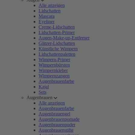
Alle anzeigen
Lidschatten
Mascara
Eyeliner
Creme-Lidschatten
Lidschatten-Primer
Augen-Make-up-Entferner
Glitzer-Lidschatten
Künstliche Wimpern
Lidschattenpaletten
Wimpern-Primer
Wimpernbürsten
Wimpernkleber
Wimpernzangen
Augenbrauenfarbe
Kajal
Sets
Augenbrauen
Alle anzeigen
Augenbrauenfarbe
Augenbrauengel
Augenbrauenpomade
Augenbrauenpuder
Augenbrauenstifte