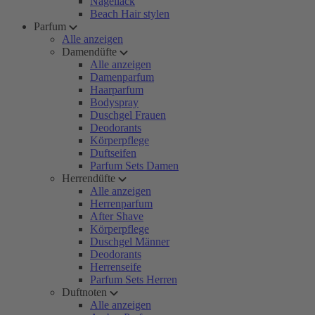
Nagellack
Beach Hair stylen
Parfum
Alle anzeigen
Damendüfte
Alle anzeigen
Damenparfum
Haarparfum
Bodyspray
Duschgel Frauen
Deodorants
Körperpflege
Duftseifen
Parfum Sets Damen
Herrendüfte
Alle anzeigen
Herrenparfum
After Shave
Körperpflege
Duschgel Männer
Deodorants
Herrenseife
Parfum Sets Herren
Duftnoten
Alle anzeigen