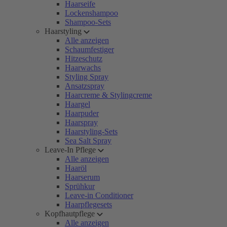
Haarseife
Lockenshampoo
Shampoo-Sets
Haarstyling
Alle anzeigen
Schaumfestiger
Hitzeschutz
Haarwachs
Styling Spray
Ansatzspray
Haarcreme & Stylingcreme
Haargel
Haarpuder
Haarspray
Haarstyling-Sets
Sea Salt Spray
Leave-In Pflege
Alle anzeigen
Haaröl
Haarserum
Sprühkur
Leave-in Conditioner
Haarpflegesets
Kopfhautpflege
Alle anzeigen