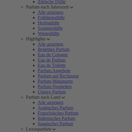
Zitrische Düfte
Parfum nach Jahreszeit
Alle anzeigen
Frühlingsdüfte
Herbstdüfte
Sommerdüfte
Winterdüfte
Highlights
Alle anzeigen
Beliebtes Parfum
Eau de Cologne
Eau de Parfum
Eau de Toilette
Parfum Angebote
Parfum auf Rechnung
Parfum Miniaturen
Parfum Neuheiten
Unisex Parfum
Parfum nach Land
Alle anzeigen
Arabisches Parfum
Französisches Parfum
Italienisches Parfum
Spanisches Parfum
Luxusparfum