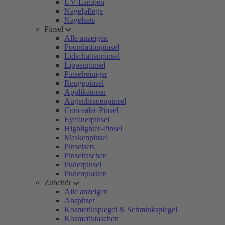
UV-Lampen
Nagelpflege
Nagelsets
Pinsel
Alle anzeigen
Foundationpinsel
Lidschattenpinsel
Lippenpinsel
Pinselreiniger
Rougepinsel
Applikatoren
Augenbrauenpinsel
Concealer-Pinsel
Eyelinerpinsel
Highlighter-Pinsel
Maskenpinsel
Pinselsets
Pinseltaschen
Puderpinsel
Puderquasten
Zubehör
Alle anzeigen
Anspitzer
Kosmetikspiegel & Schminkspiegel
Kosmetiktaschen