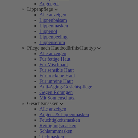
Augengel
Lippenpflege
Alle anzeigen
Lippenbalsam
Lippenmasken
Lippenöl
Lippenpeeling
Lippenserum
Pflege nach Hautbedürfnis/Hauttyp
Alle anzeigen
Für fettige Haut
Für Mischhaut
Für sensible Haut
Für trockene Haut
Für unreine Haut
Anti-Aging-Gesichtspflege
Gegen Rötungen
Mit Sonnenschutz
Gesichtsmasken
Alle anzeigen
Augen- & Lippenmasken
Feuchtigkeitsmasken
Reinigungsmasken
Schlammmasken
Tuchmasken