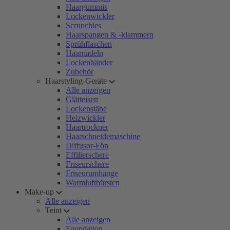
Haargummis
Lockenwickler
Scrunchies
Haarspangen & -klammern
Sprühflaschen
Haarnadeln
Lockenbänder
Zubehör
Haarstyling-Geräte
Alle anzeigen
Glätteisen
Lockenstäbe
Heizwickler
Haartrockner
Haarschneidemaschine
Diffusor-Fön
Effilierschere
Friseurschere
Friseurumhänge
Warmluftbürsten
Make-up
Alle anzeigen
Teint
Alle anzeigen
Foundation