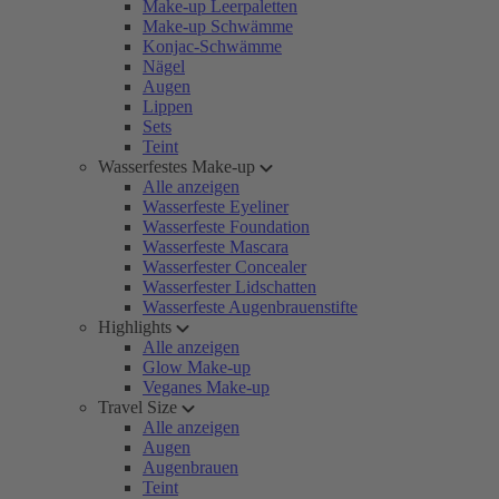
Make-up Leerpaletten
Make-up Schwämme
Konjac-Schwämme
Nägel
Augen
Lippen
Sets
Teint
Wasserfestes Make-up
Alle anzeigen
Wasserfeste Eyeliner
Wasserfeste Foundation
Wasserfeste Mascara
Wasserfester Concealer
Wasserfester Lidschatten
Wasserfeste Augenbrauenstifte
Highlights
Alle anzeigen
Glow Make-up
Veganes Make-up
Travel Size
Alle anzeigen
Augen
Augenbrauen
Teint