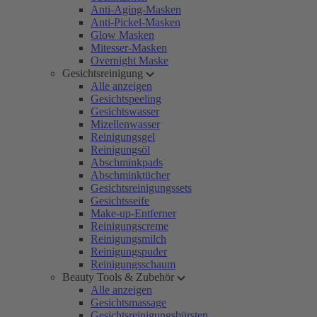
Anti-Aging-Masken
Anti-Pickel-Masken
Glow Masken
Mitesser-Masken
Overnight Maske
Gesichtsreinigung
Alle anzeigen
Gesichtspeeling
Gesichtswasser
Mizellenwasser
Reinigungsgel
Reinigungsöl
Abschminkpads
Abschminktücher
Gesichtsreinigungssets
Gesichtsseife
Make-up-Entferner
Reinigungscreme
Reinigungsmilch
Reinigungspuder
Reinigungsschaum
Beauty Tools & Zubehör
Alle anzeigen
Gesichtsmassage
Gesichtsreinigungsbürsten