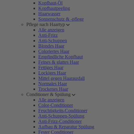
Kopfhaut-Öl
Kopfhautpeeling
Haarwasser
Sonnenschutz & -pflege
Pflege nach Haartyp
Alle anzeigen
Anti-Frizz
Anti-Schuppen
Blondes Haar
Coloriertes Haar
Empfindliche Kopfhaut
Feines & glattes Haar
Fettiges Haar
Lockiges Haar
Mittel gegen Haarausfall
Normales Haar
Trockenes Haar
Conditioner & Spülung
Alle anzeigen
Color-Conditioner
Feuchtigkeits-Conditioner
Anti-Schuppen-Spülung
Anti-Frizz-Conditioner
Aufbau & Reparatur Spülung
Fester Conditioner