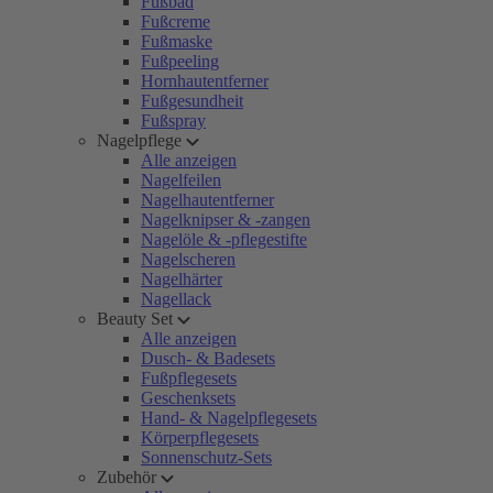
Fußbad
Fußcreme
Fußmaske
Fußpeeling
Hornhautentferner
Fußgesundheit
Fußspray
Nagelpflege
Alle anzeigen
Nagelfeilen
Nagelhautentferner
Nagelknipser & -zangen
Nagelöle & -pflegestifte
Nagelscheren
Nagelhärter
Nagellack
Beauty Set
Alle anzeigen
Dusch- & Badesets
Fußpflegesets
Geschenksets
Hand- & Nagelpflegesets
Körperpflegesets
Sonnenschutz-Sets
Zubehör