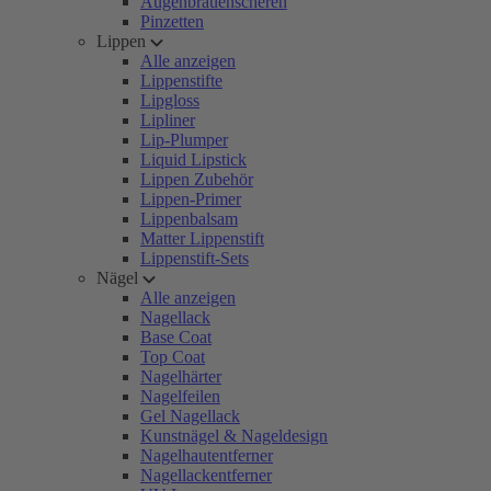
Augenbrauenscheren
Pinzetten
Lippen
Alle anzeigen
Lippenstifte
Lipgloss
Lipliner
Lip-Plumper
Liquid Lipstick
Lippen Zubehör
Lippen-Primer
Lippenbalsam
Matter Lippenstift
Lippenstift-Sets
Nägel
Alle anzeigen
Nagellack
Base Coat
Top Coat
Nagelhärter
Nagelfeilen
Gel Nagellack
Kunstnägel & Nageldesign
Nagelhautentferner
Nagellackentferner