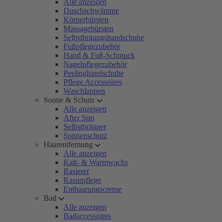
Alle anzeigen
Duschschwämme
Körperbürsten
Massagebürsten
Selbstbräungshandschuhe
Fußpflegezubehör
Hand & Fuß-Schmuck
Nagelpflegezubehör
Peelinghandschuhe
Pflege Accessoires
Waschlappen
Sonne & Schutz
Alle anzeigen
After Sun
Selbstbräuner
Sonnenschutz
Haarentfernung
Alle anzeigen
Kalt- & Warmwachs
Rasierer
Rasurpflege
Enthaarungscreme
Bad
Alle anzeigen
Badaccessoires