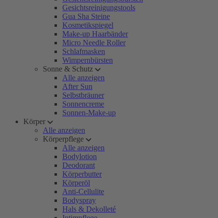
Gesichtsreinigungstools
Gua Sha Steine
Kosmetikspiegel
Make-up Haarbänder
Micro Needle Roller
Schlafmasken
Wimpernbürsten
Sonne & Schutz
Alle anzeigen
After Sun
Selbstbräuner
Sonnencreme
Sonnen-Make-up
Körper
Alle anzeigen
Körperpflege
Alle anzeigen
Bodylotion
Deodorant
Körperbutter
Körperöl
Anti-Cellulite
Bodyspray
Hals & Dekolleté
Intimpflege