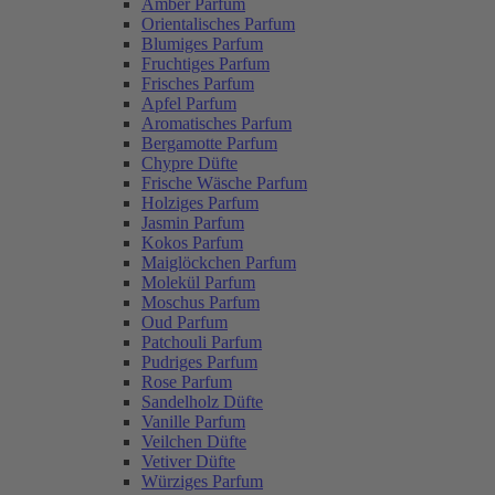
Amber Parfum
Orientalisches Parfum
Blumiges Parfum
Fruchtiges Parfum
Frisches Parfum
Apfel Parfum
Aromatisches Parfum
Bergamotte Parfum
Chypre Düfte
Frische Wäsche Parfum
Holziges Parfum
Jasmin Parfum
Kokos Parfum
Maiglöckchen Parfum
Molekül Parfum
Moschus Parfum
Oud Parfum
Patchouli Parfum
Pudriges Parfum
Rose Parfum
Sandelholz Düfte
Vanille Parfum
Veilchen Düfte
Vetiver Düfte
Würziges Parfum