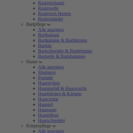
Rasierschaum
Rasierseife
Rasiersets Herren
Rasierständer
Bartpflege
Alle anzeigen
Bartbalsam
Bartkämme & Bartbürsten
Bartöle
Bartschneider & Barttrimmer
Bartseife & Bartshampoo
Haare
Alle anzeigen
Shampoo
Pomade
Haarstyling
Haarausfall & Haarwuchs
Haarbürsten & Kämme
Haarcreme
Haargel
Haarpaste
Haarpflege
Haarschneider
Körperpflege
Alle anzeigen