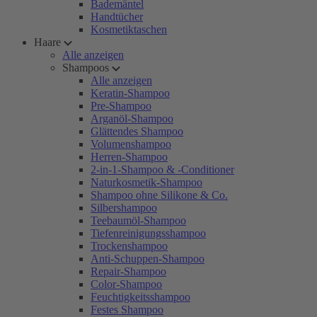
Bademäntel
Handtücher
Kosmetiktaschen
Haare
Alle anzeigen
Shampoos
Alle anzeigen
Keratin-Shampoo
Pre-Shampoo
Arganöl-Shampoo
Glättendes Shampoo
Volumenshampoo
Herren-Shampoo
2-in-1-Shampoo & -Conditioner
Naturkosmetik-Shampoo
Shampoo ohne Silikone & Co.
Silbershampoo
Teebaumöl-Shampoo
Tiefenreinigungsshampoo
Trockenshampoo
Anti-Schuppen-Shampoo
Repair-Shampoo
Color-Shampoo
Feuchtigkeitsshampoo
Festes Shampoo