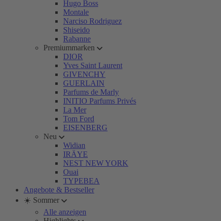
Hugo Boss
Montale
Narciso Rodriguez
Shiseido
Rabanne
Premiummarken
DIOR
Yves Saint Laurent
GIVENCHY
GUERLAIN
Parfums de Marly
INITIO Parfums Privés
La Mer
Tom Ford
EISENBERG
Neu
Widian
IRÄYE
NEST NEW YORK
Ouai
TYPEBEA
Angebote & Bestseller
☀️ Sommer
Alle anzeigen
Highlights