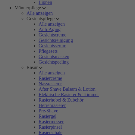
Lippen
Männerpflege
Alle anzeigen
Gesichtspflege
Alle anzeigen
Anti-Aging
Gesichtscreme
Gesichtsreinigung
Gesichtsserum
Pflegesets
Gesichtsmasken
Gesichtspeeling
Rasur
Alle anzeigen
Rasiercreme
Nassrasierer
After Shave Balsam & Lotion
Elektrische Rasierer & Trimmer
Rasierhobel & Zubehör
Herrenrasierer
Pre-Shave
Rasiergel
Rasiermesser
Rasierpinsel
Rasierschale