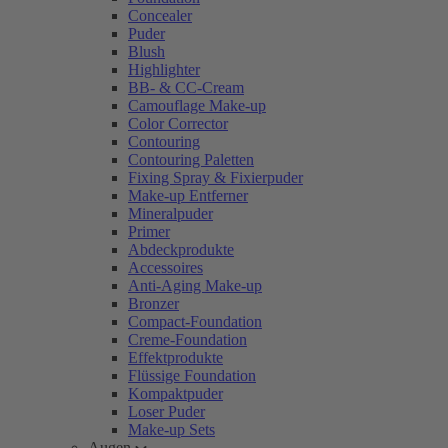
Concealer
Puder
Blush
Highlighter
BB- & CC-Cream
Camouflage Make-up
Color Corrector
Contouring
Contouring Paletten
Fixing Spray & Fixierpuder
Make-up Entferner
Mineralpuder
Primer
Abdeckprodukte
Accessoires
Anti-Aging Make-up
Bronzer
Compact-Foundation
Creme-Foundation
Effektprodukte
Flüssige Foundation
Kompaktpuder
Loser Puder
Make-up Sets
Augen