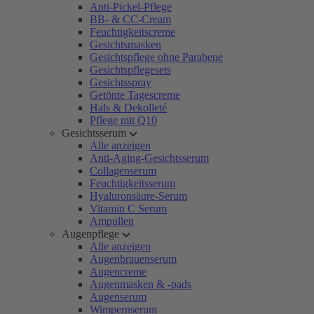
Anti-Pickel-Pflege
BB- & CC-Cream
Feuchtigkeitscreme
Gesichtsmasken
Gesichtspflege ohne Parabene
Gesichtspflegesets
Gesichtsspray
Getönte Tagescreme
Hals & Dekolleté
Pflege mit Q10
Gesichtsserum
Alle anzeigen
Anti-Aging-Gesichtsserum
Collagenserum
Feuchtigkeitsserum
Hyaluronsäure-Serum
Vitamin C Serum
Ampullen
Augenpflege
Alle anzeigen
Augenbrauenserum
Augencreme
Augenmasken & -pads
Augenserum
Wimpernserum