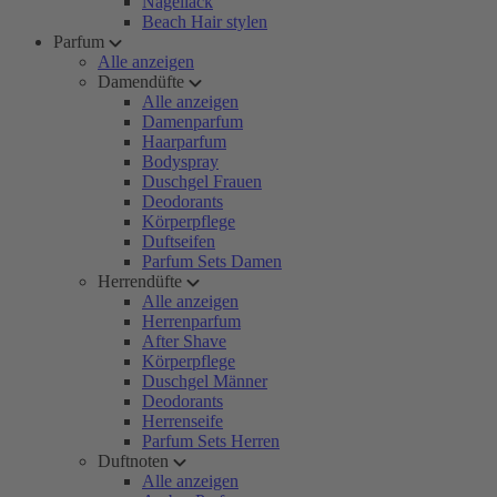
Nagellack
Beach Hair stylen
Parfum
Alle anzeigen
Damendüfte
Alle anzeigen
Damenparfum
Haarparfum
Bodyspray
Duschgel Frauen
Deodorants
Körperpflege
Duftseifen
Parfum Sets Damen
Herrendüfte
Alle anzeigen
Herrenparfum
After Shave
Körperpflege
Duschgel Männer
Deodorants
Herrenseife
Parfum Sets Herren
Duftnoten
Alle anzeigen