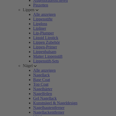
Augenbrauenscheren
Pinzetten
Lippen
Alle anzeigen
Lippenstifte
Lipgloss
Lipliner
Lip-Plumper
Liquid Lipstick
Lippen Zubehör
Lippen-Primer
Lippenbalsam
Matter Lippenstift
Lippenstift-Sets
Nägel
Alle anzeigen
Nagellack
Base Coat
Top Coat
Nagelhärter
Nagelfeilen
Gel Nagellack
Kunstnägel & Nageldesign
Nagelhautentferner
Nagellackentferner