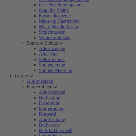
Gesichtsreinigungstools
Gua Sha Steine
Kosmetikspiegel
Make-up Haarbänder
Micro Needle Roller
Schlafmasken
Wimpernbürsten
Sonne & Schutz
Alle anzeigen
After Sun
Selbstbräuner
Sonnencreme
Sonnen-Make-up
Körper
Alle anzeigen
Körperpflege
Alle anzeigen
Bodylotion
Deodorant
Körperbutter
Körperöl
Anti-Cellulite
Bodyspray
Hals & Dekolleté
Intimpflege