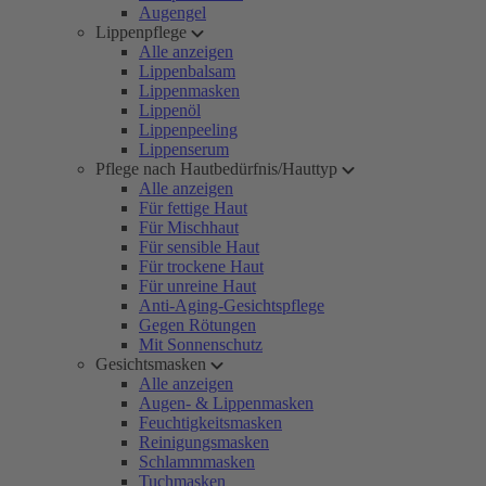
Augengel
Lippenpflege
Alle anzeigen
Lippenbalsam
Lippenmasken
Lippenöl
Lippenpeeling
Lippenserum
Pflege nach Hautbedürfnis/Hauttyp
Alle anzeigen
Für fettige Haut
Für Mischhaut
Für sensible Haut
Für trockene Haut
Für unreine Haut
Anti-Aging-Gesichtspflege
Gegen Rötungen
Mit Sonnenschutz
Gesichtsmasken
Alle anzeigen
Augen- & Lippenmasken
Feuchtigkeitsmasken
Reinigungsmasken
Schlammmasken
Tuchmasken