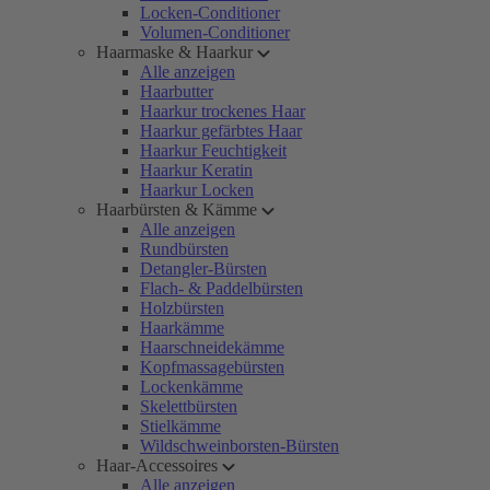
Locken-Conditioner
Volumen-Conditioner
Haarmaske & Haarkur
Alle anzeigen
Haarbutter
Haarkur trockenes Haar
Haarkur gefärbtes Haar
Haarkur Feuchtigkeit
Haarkur Keratin
Haarkur Locken
Haarbürsten & Kämme
Alle anzeigen
Rundbürsten
Detangler-Bürsten
Flach- & Paddelbürsten
Holzbürsten
Haarkämme
Haarschneidekämme
Kopfmassagebürsten
Lockenkämme
Skelettbürsten
Stielkämme
Wildschweinborsten-Bürsten
Haar-Accessoires
Alle anzeigen