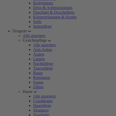
Bodylotions
Deos & Antitranspirants
Duschgel & Duschpflege
Körperreinigung & Scrubs
Seife
Intimpflege
Drogerie
Alle anzeigen
Gesichtspflege
Alle anzeigen
Anti-Aging
Augen
Lippen
Nachtpflege
Tagespflege
Rasur
Reinigung
Sonne
Zähne
Haare
Alle anzeigen
Conditioner
Haarpflege
Shampoo
Haarfarbe