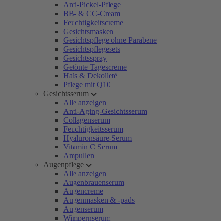
Anti-Pickel-Pflege
BB- & CC-Cream
Feuchtigkeitscreme
Gesichtsmasken
Gesichtspflege ohne Parabene
Gesichtspflegesets
Gesichtsspray
Getönte Tagescreme
Hals & Dekolleté
Pflege mit Q10
Gesichtsserum
Alle anzeigen
Anti-Aging-Gesichtsserum
Collagenserum
Feuchtigkeitsserum
Hyaluronsäure-Serum
Vitamin C Serum
Ampullen
Augenpflege
Alle anzeigen
Augenbrauenserum
Augencreme
Augenmasken & -pads
Augenserum
Wimpernserum