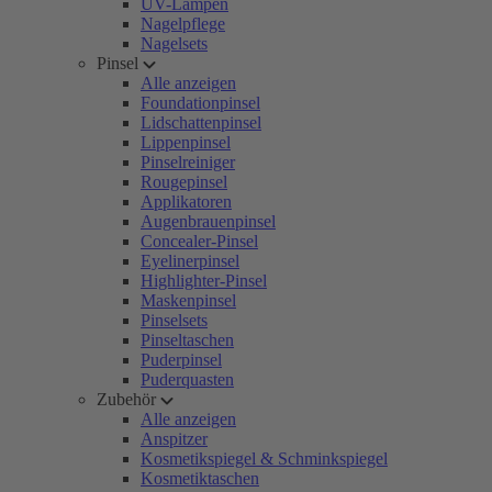
UV-Lampen
Nagelpflege
Nagelsets
Pinsel
Alle anzeigen
Foundationpinsel
Lidschattenpinsel
Lippenpinsel
Pinselreiniger
Rougepinsel
Applikatoren
Augenbrauenpinsel
Concealer-Pinsel
Eyelinerpinsel
Highlighter-Pinsel
Maskenpinsel
Pinselsets
Pinseltaschen
Puderpinsel
Puderquasten
Zubehör
Alle anzeigen
Anspitzer
Kosmetikspiegel & Schminkspiegel
Kosmetiktaschen