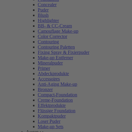
Concealer
Puder
Blush
Highlighter
BB- & CC-Cream
Camouflage Make-up
Color Corrector
Contouring
Contouring Paletten
Fixing Spray & Fixierpuder
Make-up Entferner
Mineralpuder
Primer
Abdeckprodukte
Accessoires
Anti-Aging Make-up
Bronzer
Compact-Foundation
Creme-Foundation
Effektprodukte
Flüssige Foundation
Kompaktpuder
Loser Puder
Make-up Sets
Augen