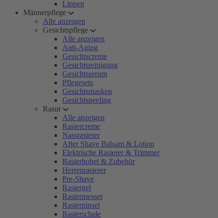
Lippen
Männerpflege
Alle anzeigen
Gesichtspflege
Alle anzeigen
Anti-Aging
Gesichtscreme
Gesichtsreinigung
Gesichtsserum
Pflegesets
Gesichtsmasken
Gesichtspeeling
Rasur
Alle anzeigen
Rasiercreme
Nassrasierer
After Shave Balsam & Lotion
Elektrische Rasierer & Trimmer
Rasierhobel & Zubehör
Herrenrasierer
Pre-Shave
Rasiergel
Rasiermesser
Rasierpinsel
Rasierschale