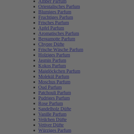
Amber Parfum
Orientalisches Parfum
Blumiges Parfum
Fruchtiges Parfum
Frisches Parfum
Apfel Parfum
Aromatisches Parfum
Bergamotte Parfum
Chypre Düfte
Frische Wäsche Parfum
Holziges Parfum
Jasmin Parfum
Kokos Parfum
Maiglöckchen Parfum
Molekül Parfum
Moschus Parfum
Oud Parfum
Patchouli Parfum
Pudriges Parfum
Rose Parfum
Sandelholz Düfte
Vanille Parfum
Veilchen Düfte
Vetiver Düfte
Würziges Parfum