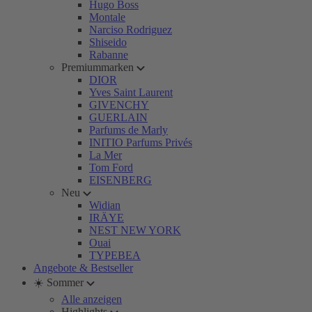
Hugo Boss
Montale
Narciso Rodriguez
Shiseido
Rabanne
Premiummarken
DIOR
Yves Saint Laurent
GIVENCHY
GUERLAIN
Parfums de Marly
INITIO Parfums Privés
La Mer
Tom Ford
EISENBERG
Neu
Widian
IRÄYE
NEST NEW YORK
Ouai
TYPEBEA
Angebote & Bestseller
☀️ Sommer
Alle anzeigen
Highlights