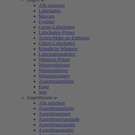
Alle anzeigen
Lidschatten
Mascara
Eyeliner
Creme-Lidschatten
Lidschatten-Primer
Augen-Make-up-Entferner
Glitzer-Lidschatten
Künstliche Wimpern
Lidschattenpaletten
Wimpern-Primer
Wimpernbürsten
Wimpernkleber
Wimpernzangen
Augenbrauenfarbe
Kajal
Sets
Augenbrauen
Alle anzeigen
Augenbrauenfarbe
Augenbrauengel
Augenbrauenpomade
Augenbrauenpuder
Augenbrauenstifte