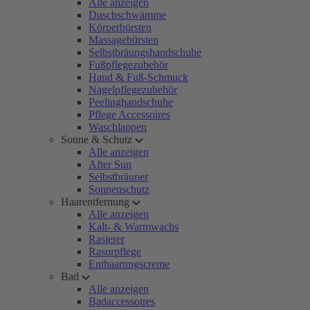
Alle anzeigen
Duschschwämme
Körperbürsten
Massagebürsten
Selbstbräungshandschuhe
Fußpflegezubehör
Hand & Fuß-Schmuck
Nagelpflegezubehör
Peelinghandschuhe
Pflege Accessoires
Waschlappen
Sonne & Schutz
Alle anzeigen
After Sun
Selbstbräuner
Sonnenschutz
Haarentfernung
Alle anzeigen
Kalt- & Warmwachs
Rasierer
Rasurpflege
Enthaarungscreme
Bad
Alle anzeigen
Badaccessoires