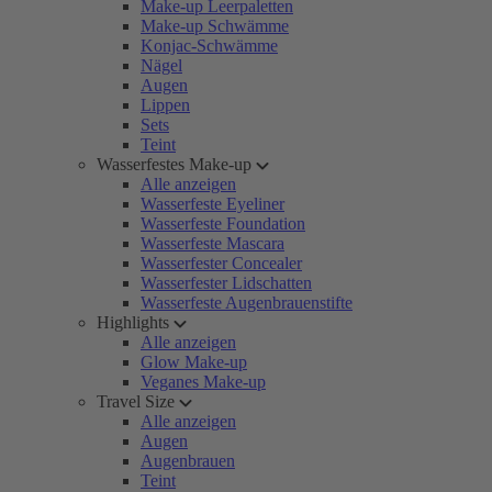
Make-up Leerpaletten
Make-up Schwämme
Konjac-Schwämme
Nägel
Augen
Lippen
Sets
Teint
Wasserfestes Make-up
Alle anzeigen
Wasserfeste Eyeliner
Wasserfeste Foundation
Wasserfeste Mascara
Wasserfester Concealer
Wasserfester Lidschatten
Wasserfeste Augenbrauenstifte
Highlights
Alle anzeigen
Glow Make-up
Veganes Make-up
Travel Size
Alle anzeigen
Augen
Augenbrauen
Teint