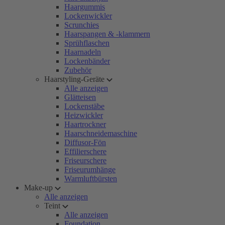
Haargummis
Lockenwickler
Scrunchies
Haarspangen & -klammern
Sprühflaschen
Haarnadeln
Lockenbänder
Zubehör
Haarstyling-Geräte
Alle anzeigen
Glätteisen
Lockenstäbe
Heizwickler
Haartrockner
Haarschneidemaschine
Diffusor-Fön
Effilierschere
Friseurschere
Friseurumhänge
Warmluftbürsten
Make-up
Alle anzeigen
Teint
Alle anzeigen
Foundation