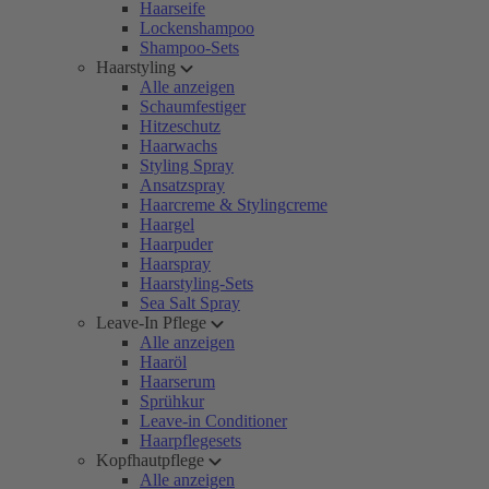
Haarseife
Lockenshampoo
Shampoo-Sets
Haarstyling
Alle anzeigen
Schaumfestiger
Hitzeschutz
Haarwachs
Styling Spray
Ansatzspray
Haarcreme & Stylingcreme
Haargel
Haarpuder
Haarspray
Haarstyling-Sets
Sea Salt Spray
Leave-In Pflege
Alle anzeigen
Haaröl
Haarserum
Sprühkur
Leave-in Conditioner
Haarpflegesets
Kopfhautpflege
Alle anzeigen