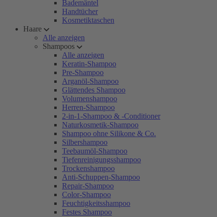
Bademäntel
Handtücher
Kosmetiktaschen
Haare
Alle anzeigen
Shampoos
Alle anzeigen
Keratin-Shampoo
Pre-Shampoo
Arganöl-Shampoo
Glättendes Shampoo
Volumenshampoo
Herren-Shampoo
2-in-1-Shampoo & -Conditioner
Naturkosmetik-Shampoo
Shampoo ohne Silikone & Co.
Silbershampoo
Teebaumöl-Shampoo
Tiefenreinigungsshampoo
Trockenshampoo
Anti-Schuppen-Shampoo
Repair-Shampoo
Color-Shampoo
Feuchtigkeitsshampoo
Festes Shampoo