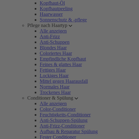
Kopfhaut-Öl
Kopfhautpeeling
Haarwasser
Sonnenschutz & -pflege
Pflege nach Haartyp
Alle anzeigen
Anti-Frizz
Anti-Schuppen
Blondes Haar
Coloriertes Haar
Empfindliche Kopfhaut
Feines & glattes Haar
Fettiges Haar
Lockiges Haar
Mittel gegen Haarausfall
Normales Haar
Trockenes Haar
Conditioner & Spülung
Alle anzeigen
Color-Conditioner
Feuchtigkeits-Conditioner
Anti-Schuppen-Spülung
Anti-Frizz-Conditioner
Aufbau & Reparatur Spülung
Fester Conditioner