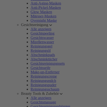
Anti-Aging-Masken
Anti-Pickel-Masken
Glow Masken
Mitesser-Masken
Overnight Maske
Gesichtsreinigung
Alle anzeigen
Gesichtspeeling
Gesichtswasser
Mizellenwasser
Reinigungsgel
Reinigungsöl
Abschminkpads
Abschminktücher
Gesichtsreinigungssets
Gesichtsseife
Make-up-Entferner
Reinigungscreme
Reinigungsmilch
Reinigungspuder
Reinigungsschaum
Beauty Tools & Zubehör
Alle anzeigen
Gesichtsmassage
Gesichtsreinigungsbürsten