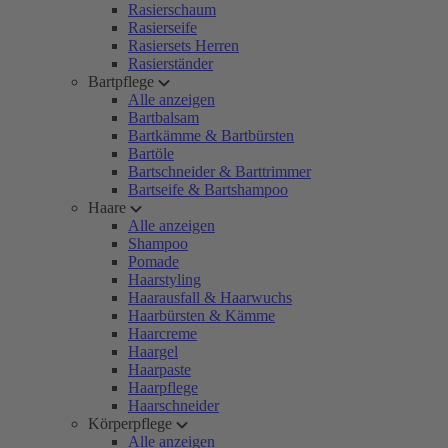
Rasierschaum
Rasierseife
Rasiersets Herren
Rasierständer
Bartpflege
Alle anzeigen
Bartbalsam
Bartkämme & Bartbürsten
Bartöle
Bartschneider & Barttrimmer
Bartseife & Bartshampoo
Haare
Alle anzeigen
Shampoo
Pomade
Haarstyling
Haarausfall & Haarwuchs
Haarbürsten & Kämme
Haarcreme
Haargel
Haarpaste
Haarpflege
Haarschneider
Körperpflege
Alle anzeigen