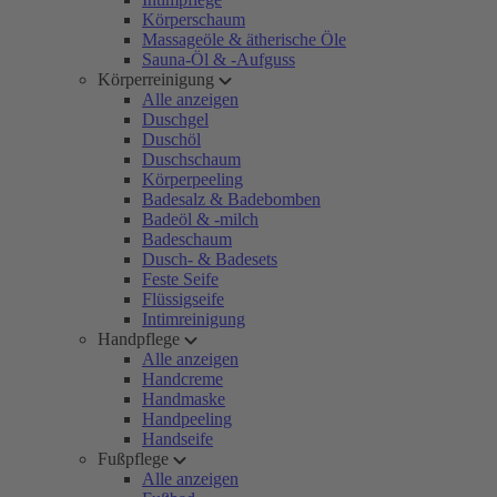
Körperschaum
Massageöle & ätherische Öle
Sauna-Öl & -Aufguss
Körperreinigung
Alle anzeigen
Duschgel
Duschöl
Duschschaum
Körperpeeling
Badesalz & Badebomben
Badeöl & -milch
Badeschaum
Dusch- & Badesets
Feste Seife
Flüssigseife
Intimreinigung
Handpflege
Alle anzeigen
Handcreme
Handmaske
Handpeeling
Handseife
Fußpflege
Alle anzeigen