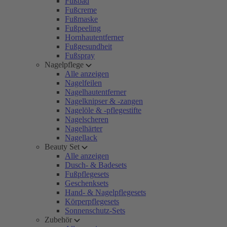
Fußbad
Fußcreme
Fußmaske
Fußpeeling
Hornhautentferner
Fußgesundheit
Fußspray
Nagelpflege
Alle anzeigen
Nagelfeilen
Nagelhautentferner
Nagelknipser & -zangen
Nagelöle & -pflegestifte
Nagelscheren
Nagelhärter
Nagellack
Beauty Set
Alle anzeigen
Dusch- & Badesets
Fußpflegesets
Geschenksets
Hand- & Nagelpflegesets
Körperpflegesets
Sonnenschutz-Sets
Zubehör