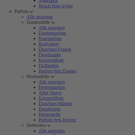
Nagellack
Beach Hair stylen
Parfum
Alle anzeigen
Damendüfte
Alle anzeigen
Damenparfum
Haarparfum
Bodyspray
Duschgel Frauen
Deodorants
Körperpflege
Duftseifen
Parfum Sets Damen
Herrendüfte
Alle anzeigen
Herrenparfum
After Shave
Körperpflege
Duschgel Männer
Deodorants
Herrenseife
Parfum Sets Herren
Duftnoten
Alle anzeigen