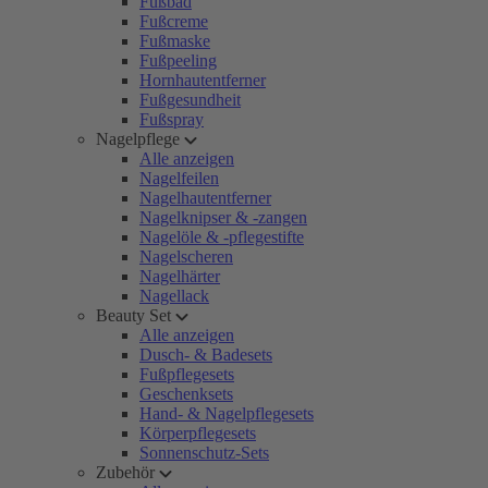
Fußbad
Fußcreme
Fußmaske
Fußpeeling
Hornhautentferner
Fußgesundheit
Fußspray
Nagelpflege
Alle anzeigen
Nagelfeilen
Nagelhautentferner
Nagelknipser & -zangen
Nagelöle & -pflegestifte
Nagelscheren
Nagelhärter
Nagellack
Beauty Set
Alle anzeigen
Dusch- & Badesets
Fußpflegesets
Geschenksets
Hand- & Nagelpflegesets
Körperpflegesets
Sonnenschutz-Sets
Zubehör