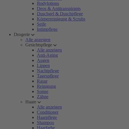
Bodylotions
Deos & Antitranspirants
Duschgel & Duschpflege
Körperreinigung & Scrubs
Seife
Intimpflege
Drogerie
Alle anzeigen
Gesichtspflege
Alle anzeigen
Anti-Aging
Augen
Lippen
Nachtpflege
Tagespflege
Rasur
Reinigung
Sonne
Zähne
Haare
Alle anzeigen
Conditioner
Haarpflege
Shampoo
Haarfarbe