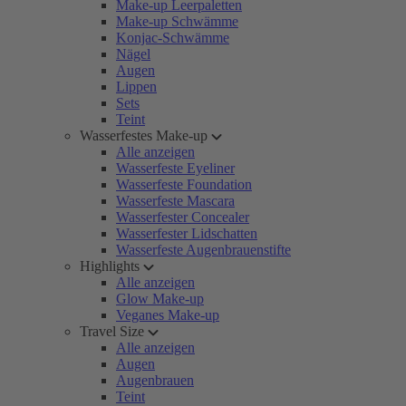
Make-up Leerpaletten
Make-up Schwämme
Konjac-Schwämme
Nägel
Augen
Lippen
Sets
Teint
Wasserfestes Make-up
Alle anzeigen
Wasserfeste Eyeliner
Wasserfeste Foundation
Wasserfeste Mascara
Wasserfester Concealer
Wasserfester Lidschatten
Wasserfeste Augenbrauenstifte
Highlights
Alle anzeigen
Glow Make-up
Veganes Make-up
Travel Size
Alle anzeigen
Augen
Augenbrauen
Teint