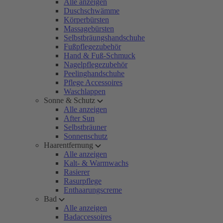
Alle anzeigen
Duschschwämme
Körperbürsten
Massagebürsten
Selbstbräungshandschuhe
Fußpflegezubehör
Hand & Fuß-Schmuck
Nagelpflegezubehör
Peelinghandschuhe
Pflege Accessoires
Waschlappen
Sonne & Schutz
Alle anzeigen
After Sun
Selbstbräuner
Sonnenschutz
Haarentfernung
Alle anzeigen
Kalt- & Warmwachs
Rasierer
Rasurpflege
Enthaarungscreme
Bad
Alle anzeigen
Badaccessoires