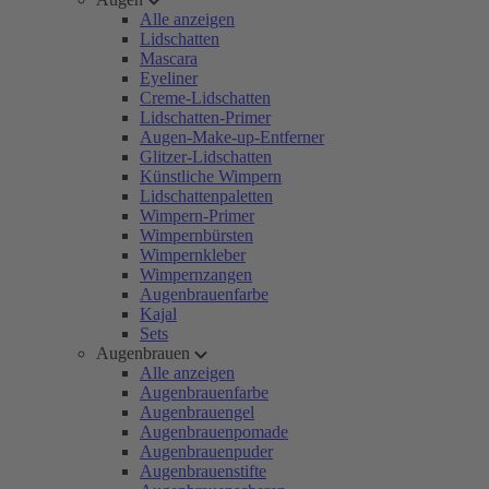
Alle anzeigen
Lidschatten
Mascara
Eyeliner
Creme-Lidschatten
Lidschatten-Primer
Augen-Make-up-Entferner
Glitzer-Lidschatten
Künstliche Wimpern
Lidschattenpaletten
Wimpern-Primer
Wimpernbürsten
Wimpernkleber
Wimpernzangen
Augenbrauenfarbe
Kajal
Sets
Augenbrauen
Alle anzeigen
Augenbrauenfarbe
Augenbrauengel
Augenbrauenpomade
Augenbrauenpuder
Augenbrauenstifte