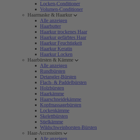
Locken-Conditioner
Volumen-Conditioner
Haarmaske & Haarkur
Alle anzeigen
Haarbutter
Haarkur trockenes Haar
Haarkur gefärbtes Haar
Haarkur Feuchtigkeit
Haarkur Keratin
Haarkur Locken
Haarbürsten & Kämme
Alle anzeigen
Rundbürsten
Detangler-Bürsten
Flach- & Paddelbürsten
Holzbürsten
Haarkämme
Haarschneidekämme
Kopfmassagebürsten
Lockenkämme
Skelettbürsten
Stielkämme
Wildschweinborsten-Bürsten
Haar-Accessoires
Alle anzeigen