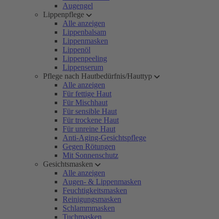
Augengel
Lippenpflege
Alle anzeigen
Lippenbalsam
Lippenmasken
Lippenöl
Lippenpeeling
Lippenserum
Pflege nach Hautbedürfnis/Hauttyp
Alle anzeigen
Für fettige Haut
Für Mischhaut
Für sensible Haut
Für trockene Haut
Für unreine Haut
Anti-Aging-Gesichtspflege
Gegen Rötungen
Mit Sonnenschutz
Gesichtsmasken
Alle anzeigen
Augen- & Lippenmasken
Feuchtigkeitsmasken
Reinigungsmasken
Schlammmasken
Tuchmasken