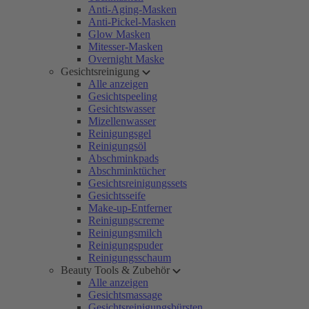
Anti-Aging-Masken
Anti-Pickel-Masken
Glow Masken
Mitesser-Masken
Overnight Maske
Gesichtsreinigung
Alle anzeigen
Gesichtspeeling
Gesichtswasser
Mizellenwasser
Reinigungsgel
Reinigungsöl
Abschminkpads
Abschminktücher
Gesichtsreinigungssets
Gesichtsseife
Make-up-Entferner
Reinigungscreme
Reinigungsmilch
Reinigungspuder
Reinigungsschaum
Beauty Tools & Zubehör
Alle anzeigen
Gesichtsmassage
Gesichtsreinigungsbürsten