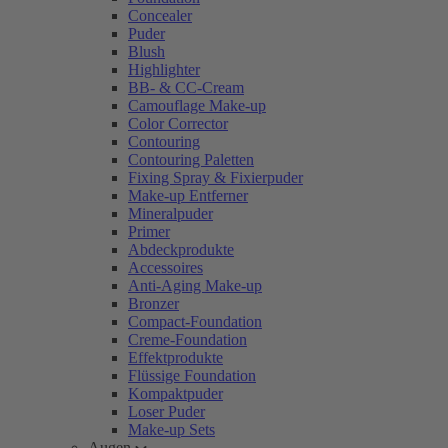
Concealer
Puder
Blush
Highlighter
BB- & CC-Cream
Camouflage Make-up
Color Corrector
Contouring
Contouring Paletten
Fixing Spray & Fixierpuder
Make-up Entferner
Mineralpuder
Primer
Abdeckprodukte
Accessoires
Anti-Aging Make-up
Bronzer
Compact-Foundation
Creme-Foundation
Effektprodukte
Flüssige Foundation
Kompaktpuder
Loser Puder
Make-up Sets
Augen