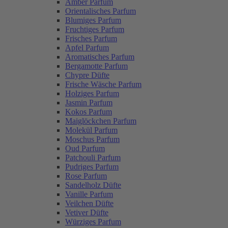
Amber Parfum
Orientalisches Parfum
Blumiges Parfum
Fruchtiges Parfum
Frisches Parfum
Apfel Parfum
Aromatisches Parfum
Bergamotte Parfum
Chypre Düfte
Frische Wäsche Parfum
Holziges Parfum
Jasmin Parfum
Kokos Parfum
Maiglöckchen Parfum
Molekül Parfum
Moschus Parfum
Oud Parfum
Patchouli Parfum
Pudriges Parfum
Rose Parfum
Sandelholz Düfte
Vanille Parfum
Veilchen Düfte
Vetiver Düfte
Würziges Parfum