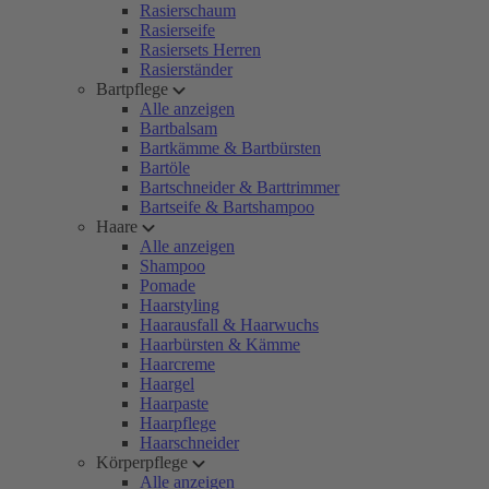
Rasierschaum
Rasierseife
Rasiersets Herren
Rasierständer
Bartpflege
Alle anzeigen
Bartbalsam
Bartkämme & Bartbürsten
Bartöle
Bartschneider & Barttrimmer
Bartseife & Bartshampoo
Haare
Alle anzeigen
Shampoo
Pomade
Haarstyling
Haarausfall & Haarwuchs
Haarbürsten & Kämme
Haarcreme
Haargel
Haarpaste
Haarpflege
Haarschneider
Körperpflege
Alle anzeigen