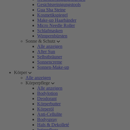
Gesichtsreinigungstools
Gua Sha Steine
Kosmetikspiegel
Make-up Haarbänder
Micro Needle Roller
Schlafmasken
Wimpernbürsten
Sonne & Schutz
Alle anzeigen
After Sun
Selbstbräuner
Sonnencreme
Sonnen-Make-up
Körper
Alle anzeigen
Körperpflege
Alle anzeigen
Bodylotion
Deodorant
Körperbutter
Körperöl
Anti-Cellulite
Bodyspray
Hals & Dekolleté
Intimpflege