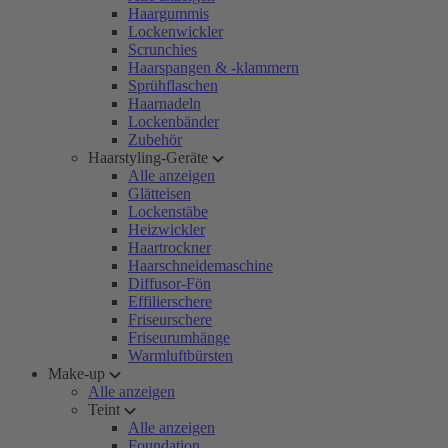
Haargummis
Lockenwickler
Scrunchies
Haarspangen & -klammern
Sprühflaschen
Haarnadeln
Lockenbänder
Zubehör
Haarstyling-Geräte
Alle anzeigen
Glätteisen
Lockenstäbe
Heizwickler
Haartrockner
Haarschneidemaschine
Diffusor-Fön
Effilierschere
Friseurschere
Friseurumhänge
Warmluftbürsten
Make-up
Alle anzeigen
Teint
Alle anzeigen
Foundation