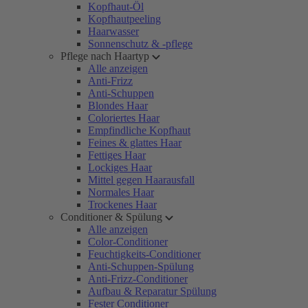
Kopfhaut-Öl
Kopfhautpeeling
Haarwasser
Sonnenschutz & -pflege
Pflege nach Haartyp
Alle anzeigen
Anti-Frizz
Anti-Schuppen
Blondes Haar
Coloriertes Haar
Empfindliche Kopfhaut
Feines & glattes Haar
Fettiges Haar
Lockiges Haar
Mittel gegen Haarausfall
Normales Haar
Trockenes Haar
Conditioner & Spülung
Alle anzeigen
Color-Conditioner
Feuchtigkeits-Conditioner
Anti-Schuppen-Spülung
Anti-Frizz-Conditioner
Aufbau & Reparatur Spülung
Fester Conditioner