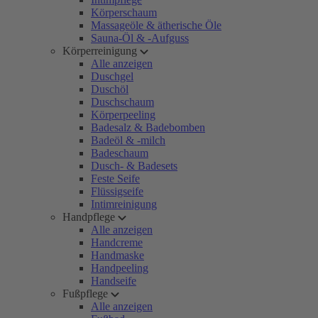
Körperschaum
Massageöle & ätherische Öle
Sauna-Öl & -Aufguss
Körperreinigung
Alle anzeigen
Duschgel
Duschöl
Duschschaum
Körperpeeling
Badesalz & Badebomben
Badeöl & -milch
Badeschaum
Dusch- & Badesets
Feste Seife
Flüssigseife
Intimreinigung
Handpflege
Alle anzeigen
Handcreme
Handmaske
Handpeeling
Handseife
Fußpflege
Alle anzeigen