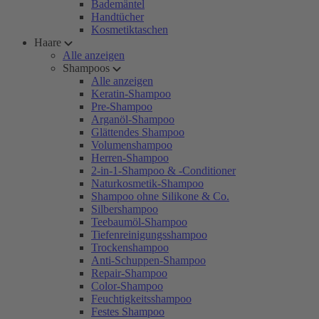
Bademäntel
Handtücher
Kosmetiktaschen
Haare
Alle anzeigen
Shampoos
Alle anzeigen
Keratin-Shampoo
Pre-Shampoo
Arganöl-Shampoo
Glättendes Shampoo
Volumenshampoo
Herren-Shampoo
2-in-1-Shampoo & -Conditioner
Naturkosmetik-Shampoo
Shampoo ohne Silikone & Co.
Silbershampoo
Teebaumöl-Shampoo
Tiefenreinigungsshampoo
Trockenshampoo
Anti-Schuppen-Shampoo
Repair-Shampoo
Color-Shampoo
Feuchtigkeitsshampoo
Festes Shampoo