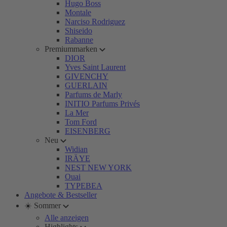
Hugo Boss
Montale
Narciso Rodriguez
Shiseido
Rabanne
Premiummarken
DIOR
Yves Saint Laurent
GIVENCHY
GUERLAIN
Parfums de Marly
INITIO Parfums Privés
La Mer
Tom Ford
EISENBERG
Neu
Widian
IRÄYE
NEST NEW YORK
Ouai
TYPEBEA
Angebote & Bestseller
☀️ Sommer
Alle anzeigen
Highlights