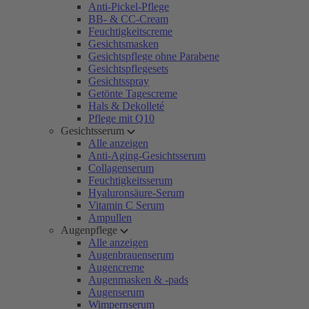
Anti-Pickel-Pflege
BB- & CC-Cream
Feuchtigkeitscreme
Gesichtsmasken
Gesichtspflege ohne Parabene
Gesichtspflegesets
Gesichtsspray
Getönte Tagescreme
Hals & Dekolleté
Pflege mit Q10
Gesichtsserum
Alle anzeigen
Anti-Aging-Gesichtsserum
Collagenserum
Feuchtigkeitsserum
Hyaluronsäure-Serum
Vitamin C Serum
Ampullen
Augenpflege
Alle anzeigen
Augenbrauenserum
Augencreme
Augenmasken & -pads
Augenserum
Wimpernserum