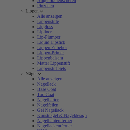
Augenbrauenscheren
Pinzetten
Lippen
Alle anzeigen
Lippenstifte
Lipgloss
Lipliner
Lip-Plumper
Liquid Lipstick
Lippen Zubehör
Lippen-Primer
Lippenbalsam
Matter Lippenstift
Lippenstift-Sets
Nägel
Alle anzeigen
Nagellack
Base Coat
Top Coat
Nagelhärter
Nagelfeilen
Gel Nagellack
Kunstnägel & Nageldesign
Nagelhautentferner
Nagellackentferner