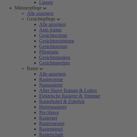
Lippen
Männerpflege
Alle anzeigen
Gesichtspflege
Alle anzeigen
Anti-Aging
Gesichtscreme
Gesichtsreinigung
Gesichtsserum
Pflegesets
Gesichtsmasken
Gesichtspeeling
Rasur
Alle anzeigen
Rasiercreme
Nassrasierer
After Shave Balsam & Lotion
Elektrische Rasierer & Trimmer
Rasierhobel & Zubehör
Herrenrasierer
Pre-Shave
Rasiergel
Rasiermesser
Rasierpinsel
Rasierschale