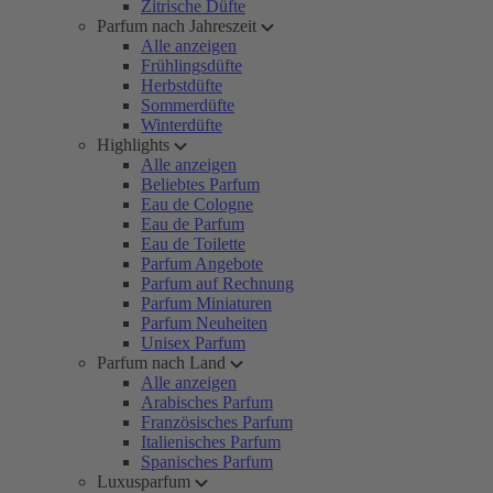
Zitrische Düfte
Parfum nach Jahreszeit
Alle anzeigen
Frühlingsdüfte
Herbstdüfte
Sommerdüfte
Winterdüfte
Highlights
Alle anzeigen
Beliebtes Parfum
Eau de Cologne
Eau de Parfum
Eau de Toilette
Parfum Angebote
Parfum auf Rechnung
Parfum Miniaturen
Parfum Neuheiten
Unisex Parfum
Parfum nach Land
Alle anzeigen
Arabisches Parfum
Französisches Parfum
Italienisches Parfum
Spanisches Parfum
Luxusparfum