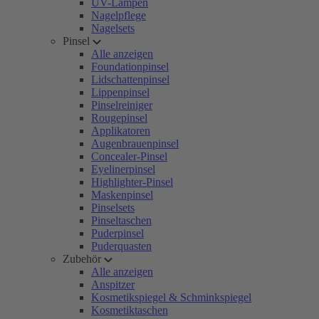
UV-Lampen
Nagelpflege
Nagelsets
Pinsel
Alle anzeigen
Foundationpinsel
Lidschattenpinsel
Lippenpinsel
Pinselreiniger
Rougepinsel
Applikatoren
Augenbrauenpinsel
Concealer-Pinsel
Eyelinerpinsel
Highlighter-Pinsel
Maskenpinsel
Pinselsets
Pinseltaschen
Puderpinsel
Puderquasten
Zubehör
Alle anzeigen
Anspitzer
Kosmetikspiegel & Schminkspiegel
Kosmetiktaschen