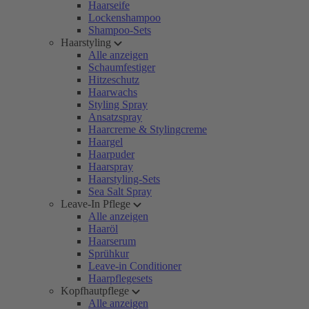
Haarseife
Lockenshampoo
Shampoo-Sets
Haarstyling
Alle anzeigen
Schaumfestiger
Hitzeschutz
Haarwachs
Styling Spray
Ansatzspray
Haarcreme & Stylingcreme
Haargel
Haarpuder
Haarspray
Haarstyling-Sets
Sea Salt Spray
Leave-In Pflege
Alle anzeigen
Haaröl
Haarserum
Sprühkur
Leave-in Conditioner
Haarpflegesets
Kopfhautpflege
Alle anzeigen