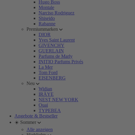
Hugo Boss
Montale
Narciso Rodriguez
Shiseido
Rabanne
Premiummarken
DIOR
Yves Saint Laurent
GIVENCHY
GUERLAIN
Parfums de Marly
INITIO Parfums Privés
La Mer
Tom Ford
EISENBERG
Neu
Widian
IRÄYE
NEST NEW YORK
Ouai
TYPEBEA
Angebote & Bestseller
☀️ Sommer
Alle anzeigen
Highlights