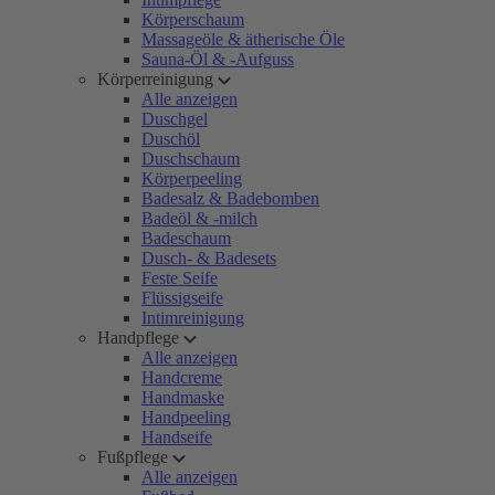
Körperschaum
Massageöle & ätherische Öle
Sauna-Öl & -Aufguss
Körperreinigung
Alle anzeigen
Duschgel
Duschöl
Duschschaum
Körperpeeling
Badesalz & Badebomben
Badeöl & -milch
Badeschaum
Dusch- & Badesets
Feste Seife
Flüssigseife
Intimreinigung
Handpflege
Alle anzeigen
Handcreme
Handmaske
Handpeeling
Handseife
Fußpflege
Alle anzeigen