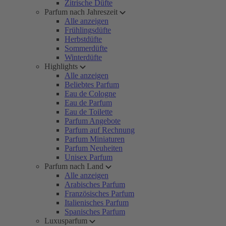
Zitrische Düfte
Parfum nach Jahreszeit
Alle anzeigen
Frühlingsdüfte
Herbstdüfte
Sommerdüfte
Winterdüfte
Highlights
Alle anzeigen
Beliebtes Parfum
Eau de Cologne
Eau de Parfum
Eau de Toilette
Parfum Angebote
Parfum auf Rechnung
Parfum Miniaturen
Parfum Neuheiten
Unisex Parfum
Parfum nach Land
Alle anzeigen
Arabisches Parfum
Französisches Parfum
Italienisches Parfum
Spanisches Parfum
Luxusparfum