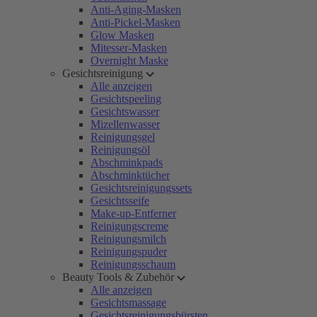
Anti-Aging-Masken
Anti-Pickel-Masken
Glow Masken
Mitesser-Masken
Overnight Maske
Gesichtsreinigung
Alle anzeigen
Gesichtspeeling
Gesichtswasser
Mizellenwasser
Reinigungsgel
Reinigungsöl
Abschminkpads
Abschminktücher
Gesichtsreinigungssets
Gesichtsseife
Make-up-Entferner
Reinigungscreme
Reinigungsmilch
Reinigungspuder
Reinigungsschaum
Beauty Tools & Zubehör
Alle anzeigen
Gesichtsmassage
Gesichtsreinigungsbürsten