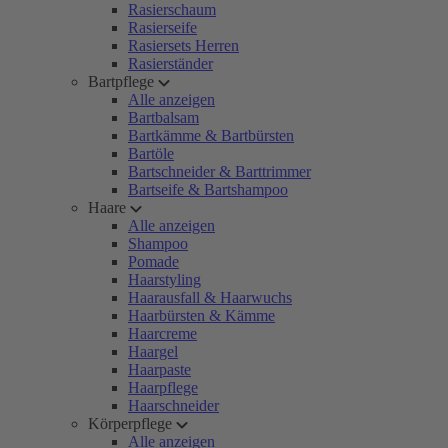
Rasierschaum
Rasierseife
Rasiersets Herren
Rasierständer
Bartpflege
Alle anzeigen
Bartbalsam
Bartkämme & Bartbürsten
Bartöle
Bartschneider & Barttrimmer
Bartseife & Bartshampoo
Haare
Alle anzeigen
Shampoo
Pomade
Haarstyling
Haarausfall & Haarwuchs
Haarbürsten & Kämme
Haarcreme
Haargel
Haarpaste
Haarpflege
Haarschneider
Körperpflege
Alle anzeigen