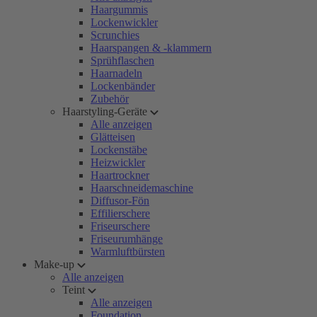
Haargummis
Lockenwickler
Scrunchies
Haarspangen & -klammern
Sprühflaschen
Haarnadeln
Lockenbänder
Zubehör
Haarstyling-Geräte
Alle anzeigen
Glätteisen
Lockenstäbe
Heizwickler
Haartrockner
Haarschneidemaschine
Diffusor-Fön
Effilierschere
Friseurschere
Friseurumhänge
Warmluftbürsten
Make-up
Alle anzeigen
Teint
Alle anzeigen
Foundation