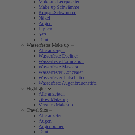
Make-up Leerpaletten
Make-up Schwämme
Konjac-Schwämme
Nägel
Augen
Lippen
Sets
Teint
Wasserfestes Make-up
Alle anzeigen
Wasserfeste Eyeliner
Wasserfeste Foundation
Wasserfeste Mascara
Wasserfester Concealer
Wasserfester Lidschatten
Wasserfeste Augenbrauenstifte
Highlights
Alle anzeigen
Glow Make-up
Veganes Make-up
Travel Size
Alle anzeigen
Augen
Augenbrauen
Teint