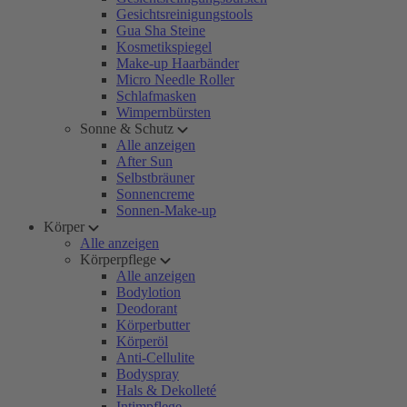
Gesichtsreinigungstools
Gua Sha Steine
Kosmetikspiegel
Make-up Haarbänder
Micro Needle Roller
Schlafmasken
Wimpernbürsten
Sonne & Schutz
Alle anzeigen
After Sun
Selbstbräuner
Sonnencreme
Sonnen-Make-up
Körper
Alle anzeigen
Körperpflege
Alle anzeigen
Bodylotion
Deodorant
Körperbutter
Körperöl
Anti-Cellulite
Bodyspray
Hals & Dekolleté
Intimpflege