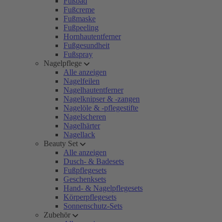
Fußbad
Fußcreme
Fußmaske
Fußpeeling
Hornhautentferner
Fußgesundheit
Fußspray
Nagelpflege
Alle anzeigen
Nagelfeilen
Nagelhautentferner
Nagelknipser & -zangen
Nagelöle & -pflegestifte
Nagelscheren
Nagelhärter
Nagellack
Beauty Set
Alle anzeigen
Dusch- & Badesets
Fußpflegesets
Geschenksets
Hand- & Nagelpflegesets
Körperpflegesets
Sonnenschutz-Sets
Zubehör