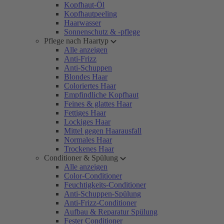
Kopfhaut-Öl
Kopfhautpeeling
Haarwasser
Sonnenschutz & -pflege
Pflege nach Haartyp
Alle anzeigen
Anti-Frizz
Anti-Schuppen
Blondes Haar
Coloriertes Haar
Empfindliche Kopfhaut
Feines & glattes Haar
Fettiges Haar
Lockiges Haar
Mittel gegen Haarausfall
Normales Haar
Trockenes Haar
Conditioner & Spülung
Alle anzeigen
Color-Conditioner
Feuchtigkeits-Conditioner
Anti-Schuppen-Spülung
Anti-Frizz-Conditioner
Aufbau & Reparatur Spülung
Fester Conditioner