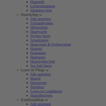
Haarseife
Lockenshampoo
Shampoo-Sets
Haarstyling
Alle anzeigen
Schaumfestiger
Hitzeschutz
Haarwachs
Styling Spray
Ansatzspray
Haarcreme & Stylingcreme
Haargel
Haarpuder
Haarspray
Haarstyling-Sets
Sea Salt Spray
Leave-In Pflege
Alle anzeigen
Haaröl
Haarserum
Sprühkur
Leave-in Conditioner
Haarpflegesets
Kopfhautpflege
Alle anzeigen