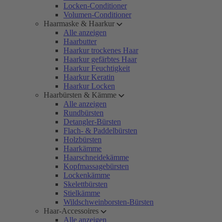
Locken-Conditioner
Volumen-Conditioner
Haarmaske & Haarkur
Alle anzeigen
Haarbutter
Haarkur trockenes Haar
Haarkur gefärbtes Haar
Haarkur Feuchtigkeit
Haarkur Keratin
Haarkur Locken
Haarbürsten & Kämme
Alle anzeigen
Rundbürsten
Detangler-Bürsten
Flach- & Paddelbürsten
Holzbürsten
Haarkämme
Haarschneidekämme
Kopfmassagebürsten
Lockenkämme
Skelettbürsten
Stielkämme
Wildschweinborsten-Bürsten
Haar-Accessoires
Alle anzeigen