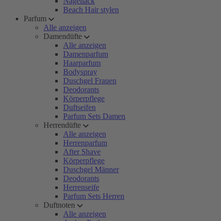
Nagellack
Beach Hair stylen
Parfum
Alle anzeigen
Damendüfte
Alle anzeigen
Damenparfum
Haarparfum
Bodyspray
Duschgel Frauen
Deodorants
Körperpflege
Duftseifen
Parfum Sets Damen
Herrendüfte
Alle anzeigen
Herrenparfum
After Shave
Körperpflege
Duschgel Männer
Deodorants
Herrenseife
Parfum Sets Herren
Duftnoten
Alle anzeigen