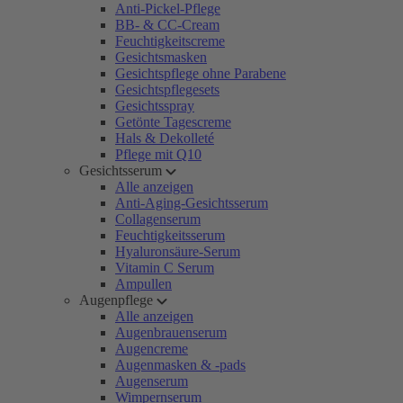
Anti-Pickel-Pflege
BB- & CC-Cream
Feuchtigkeitscreme
Gesichtsmasken
Gesichtspflege ohne Parabene
Gesichtspflegesets
Gesichtsspray
Getönte Tagescreme
Hals & Dekolleté
Pflege mit Q10
Gesichtsserum
Alle anzeigen
Anti-Aging-Gesichtsserum
Collagenserum
Feuchtigkeitsserum
Hyaluronsäure-Serum
Vitamin C Serum
Ampullen
Augenpflege
Alle anzeigen
Augenbrauenserum
Augencreme
Augenmasken & -pads
Augenserum
Wimpernserum