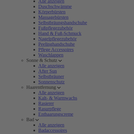
Alle anzeigen
Duschschwämme
Körperbürsten
Massagebürsten
Selbstbräungshandschuhe
Fußpflegezubehör
Hand & Fuß-Schmuck
Nagelpflegezubehör
Peelinghandschuhe
Pflege Accessoires
Waschlappen
Sonne & Schutz
Alle anzeigen
After Sun
Selbstbräuner
Sonnenschutz
Haarentfernung
Alle anzeigen
Kalt- & Warmwachs
Rasierer
Rasurpflege
Enthaarungscreme
Bad
Alle anzeigen
Badaccessoires