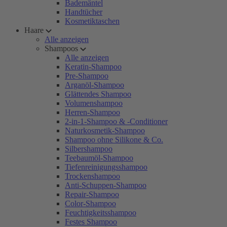
Bademäntel
Handtücher
Kosmetiktaschen
Haare
Alle anzeigen
Shampoos
Alle anzeigen
Keratin-Shampoo
Pre-Shampoo
Arganöl-Shampoo
Glättendes Shampoo
Volumenshampoo
Herren-Shampoo
2-in-1-Shampoo & -Conditioner
Naturkosmetik-Shampoo
Shampoo ohne Silikone & Co.
Silbershampoo
Teebaumöl-Shampoo
Tiefenreinigungsshampoo
Trockenshampoo
Anti-Schuppen-Shampoo
Repair-Shampoo
Color-Shampoo
Feuchtigkeitsshampoo
Festes Shampoo