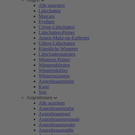
Alle anzeigen
Lidschatten
Mascara
Eyeliner
Creme-Lidschatten
Lidschatten-Primer
Augen-Make-up-Entferner
Glitzer-Lidschatten
Künstliche Wimpern
Lidschattenpaletten
Wimpern-Primer
Wimpernbürsten
Wimpernkleber
Wimpernzangen
Augenbrauenfarbe
Kajal
Sets
Augenbrauen
Alle anzeigen
Augenbrauenfarbe
Augenbrauengel
Augenbrauenpomade
Augenbrauenpuder
Augenbrauenstifte