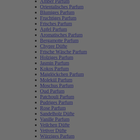
Amber Parfum
Orientalisches Parfum
Blumiges Parfum
Fruchtiges Parfum
Frisches Parfum
Apfel Parfum
Aromatisches Parfum
Bergamotte Parfum
Chypre Düfte
Frische Wäsche Parfum
Holziges Parfum
Jasmin Parfum
Kokos Parfum
Maiglöckchen Parfum
Molekül Parfum
Moschus Parfum
Oud Parfum
Patchouli Parfum
Pudriges Parfum
Rose Parfum
Sandelholz Düfte
Vanille Parfum
Veilchen Düfte
Vetiver Düfte
Würziges Parfum