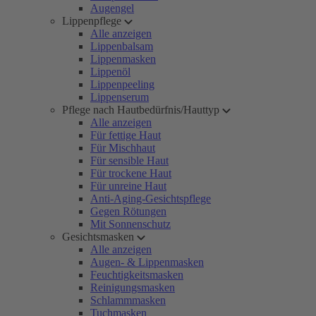
Augengel
Lippenpflege
Alle anzeigen
Lippenbalsam
Lippenmasken
Lippenöl
Lippenpeeling
Lippenserum
Pflege nach Hautbedürfnis/Hauttyp
Alle anzeigen
Für fettige Haut
Für Mischhaut
Für sensible Haut
Für trockene Haut
Für unreine Haut
Anti-Aging-Gesichtspflege
Gegen Rötungen
Mit Sonnenschutz
Gesichtsmasken
Alle anzeigen
Augen- & Lippenmasken
Feuchtigkeitsmasken
Reinigungsmasken
Schlammmasken
Tuchmasken