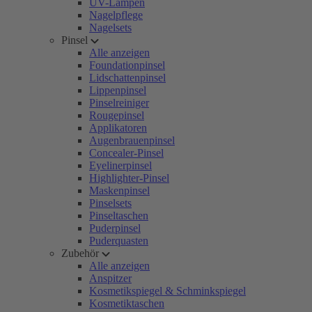
UV-Lampen
Nagelpflege
Nagelsets
Pinsel
Alle anzeigen
Foundationpinsel
Lidschattenpinsel
Lippenpinsel
Pinselreiniger
Rougepinsel
Applikatoren
Augenbrauenpinsel
Concealer-Pinsel
Eyelinerpinsel
Highlighter-Pinsel
Maskenpinsel
Pinselsets
Pinseltaschen
Puderpinsel
Puderquasten
Zubehör
Alle anzeigen
Anspitzer
Kosmetikspiegel & Schminkspiegel
Kosmetiktaschen