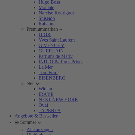
Hugo Boss
Montale
Narciso Rodriguez
Shiseido
Rabanne
Premiummarken
DIOR
Yves Saint Laurent
GIVENCHY
GUERLAIN
Parfums de Marly
INITIO Parfums Privés
La Mer
Tom Ford
EISENBERG
Neu
Widian
IRÄYE
NEST NEW YORK
Ouai
TYPEBEA
Angebote & Bestseller
☀️ Sommer
Alle anzeigen
Highlights