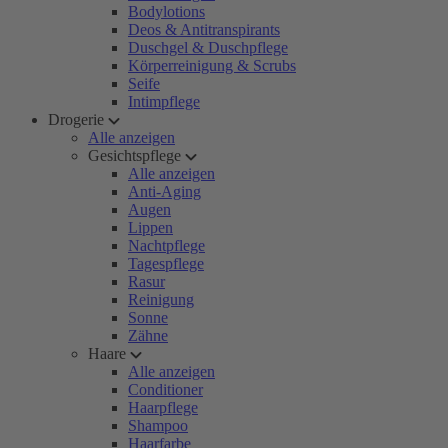
Bodylotions
Deos & Antitranspirants
Duschgel & Duschpflege
Körperreinigung & Scrubs
Seife
Intimpflege
Drogerie
Alle anzeigen
Gesichtspflege
Alle anzeigen
Anti-Aging
Augen
Lippen
Nachtpflege
Tagespflege
Rasur
Reinigung
Sonne
Zähne
Haare
Alle anzeigen
Conditioner
Haarpflege
Shampoo
Haarfarbe