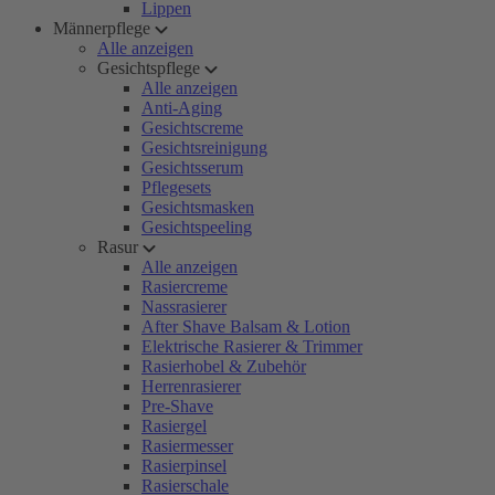
Lippen
Männerpflege
Alle anzeigen
Gesichtspflege
Alle anzeigen
Anti-Aging
Gesichtscreme
Gesichtsreinigung
Gesichtsserum
Pflegesets
Gesichtsmasken
Gesichtspeeling
Rasur
Alle anzeigen
Rasiercreme
Nassrasierer
After Shave Balsam & Lotion
Elektrische Rasierer & Trimmer
Rasierhobel & Zubehör
Herrenrasierer
Pre-Shave
Rasiergel
Rasiermesser
Rasierpinsel
Rasierschale