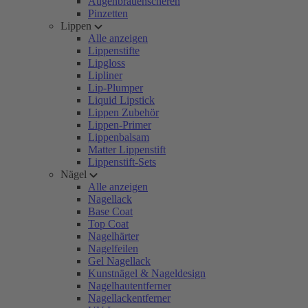
Augenbrauenscheren
Pinzetten
Lippen
Alle anzeigen
Lippenstifte
Lipgloss
Lipliner
Lip-Plumper
Liquid Lipstick
Lippen Zubehör
Lippen-Primer
Lippenbalsam
Matter Lippenstift
Lippenstift-Sets
Nägel
Alle anzeigen
Nagellack
Base Coat
Top Coat
Nagelhärter
Nagelfeilen
Gel Nagellack
Kunstnägel & Nageldesign
Nagelhautentferner
Nagellackentferner