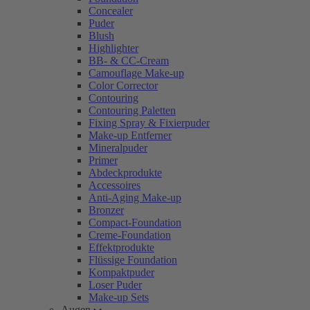
Concealer
Puder
Blush
Highlighter
BB- & CC-Cream
Camouflage Make-up
Color Corrector
Contouring
Contouring Paletten
Fixing Spray & Fixierpuder
Make-up Entferner
Mineralpuder
Primer
Abdeckprodukte
Accessoires
Anti-Aging Make-up
Bronzer
Compact-Foundation
Creme-Foundation
Effektprodukte
Flüssige Foundation
Kompaktpuder
Loser Puder
Make-up Sets
Augen