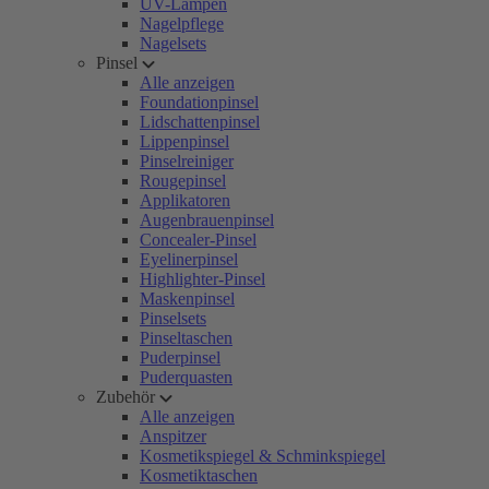
UV-Lampen
Nagelpflege
Nagelsets
Pinsel
Alle anzeigen
Foundationpinsel
Lidschattenpinsel
Lippenpinsel
Pinselreiniger
Rougepinsel
Applikatoren
Augenbrauenpinsel
Concealer-Pinsel
Eyelinerpinsel
Highlighter-Pinsel
Maskenpinsel
Pinselsets
Pinseltaschen
Puderpinsel
Puderquasten
Zubehör
Alle anzeigen
Anspitzer
Kosmetikspiegel & Schminkspiegel
Kosmetiktaschen