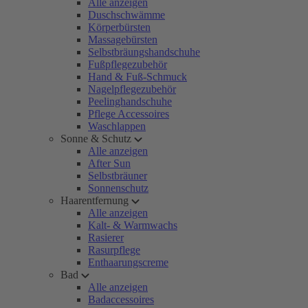
Alle anzeigen
Duschschwämme
Körperbürsten
Massagebürsten
Selbstbräungshandschuhe
Fußpflegezubehör
Hand & Fuß-Schmuck
Nagelpflegezubehör
Peelinghandschuhe
Pflege Accessoires
Waschlappen
Sonne & Schutz
Alle anzeigen
After Sun
Selbstbräuner
Sonnenschutz
Haarentfernung
Alle anzeigen
Kalt- & Warmwachs
Rasierer
Rasurpflege
Enthaarungscreme
Bad
Alle anzeigen
Badaccessoires