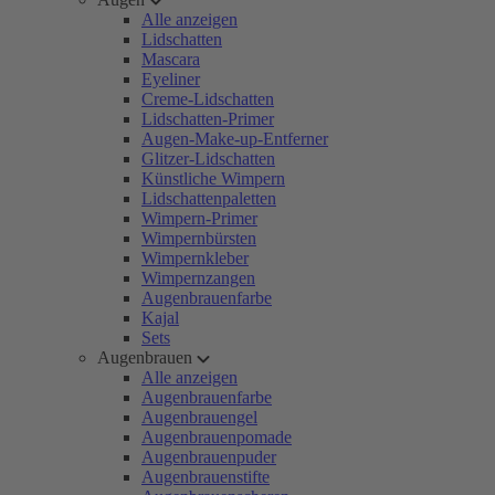
Alle anzeigen
Lidschatten
Mascara
Eyeliner
Creme-Lidschatten
Lidschatten-Primer
Augen-Make-up-Entferner
Glitzer-Lidschatten
Künstliche Wimpern
Lidschattenpaletten
Wimpern-Primer
Wimpernbürsten
Wimpernkleber
Wimpernzangen
Augenbrauenfarbe
Kajal
Sets
Augenbrauen
Alle anzeigen
Augenbrauenfarbe
Augenbrauengel
Augenbrauenpomade
Augenbrauenpuder
Augenbrauenstifte