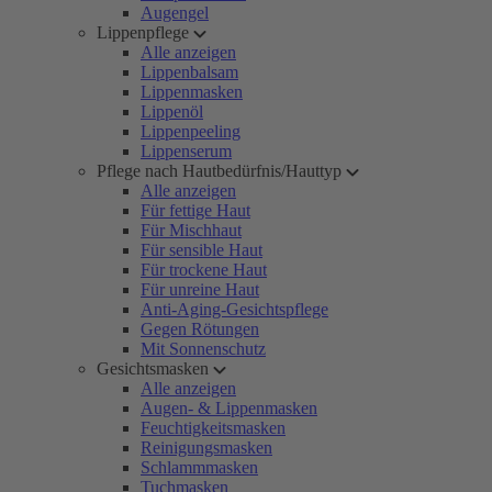
Augengel
Lippenpflege
Alle anzeigen
Lippenbalsam
Lippenmasken
Lippenöl
Lippenpeeling
Lippenserum
Pflege nach Hautbedürfnis/Hauttyp
Alle anzeigen
Für fettige Haut
Für Mischhaut
Für sensible Haut
Für trockene Haut
Für unreine Haut
Anti-Aging-Gesichtspflege
Gegen Rötungen
Mit Sonnenschutz
Gesichtsmasken
Alle anzeigen
Augen- & Lippenmasken
Feuchtigkeitsmasken
Reinigungsmasken
Schlammmasken
Tuchmasken