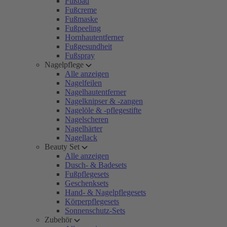
Fußbad
Fußcreme
Fußmaske
Fußpeeling
Hornhautentferner
Fußgesundheit
Fußspray
Nagelpflege
Alle anzeigen
Nagelfeilen
Nagelhautentferner
Nagelknipser & -zangen
Nagelöle & -pflegestifte
Nagelscheren
Nagelhärter
Nagellack
Beauty Set
Alle anzeigen
Dusch- & Badesets
Fußpflegesets
Geschenksets
Hand- & Nagelpflegesets
Körperpflegesets
Sonnenschutz-Sets
Zubehör