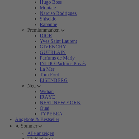
Hugo Boss
Montale
Narciso Rodriguez
Shiseido
Rabanne
Premiummarken
DIOR
Yves Saint Laurent
GIVENCHY
GUERLAIN
Parfums de Marly
INITIO Parfums Privés
La Mer
Tom Ford
EISENBERG
Neu
Widian
IRÄYE
NEST NEW YORK
Ouai
TYPEBEA
Angebote & Bestseller
☀️ Sommer
Alle anzeigen
Highlights