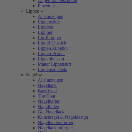
Augenbrauenscheren
Pinzetten
Lippen
Alle anzeigen
Lippenstifte
Lipgloss
Lipliner
Lip-Plumper
Liquid Lipstick
Lippen Zubehör
Lippen-Primer
Lippenbalsam
Matter Lippenstift
Lippenstift-Sets
Nägel
Alle anzeigen
Nagellack
Base Coat
Top Coat
Nagelhärter
Nagelfeilen
Gel Nagellack
Kunstnägel & Nageldesign
Nagelhautentferner
Nagellackentferner