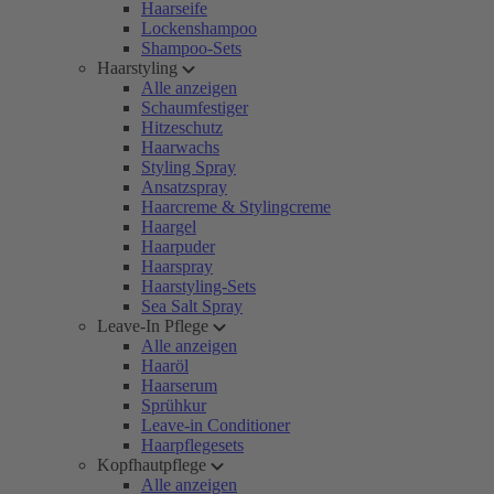
Haarseife
Lockenshampoo
Shampoo-Sets
Haarstyling
Alle anzeigen
Schaumfestiger
Hitzeschutz
Haarwachs
Styling Spray
Ansatzspray
Haarcreme & Stylingcreme
Haargel
Haarpuder
Haarspray
Haarstyling-Sets
Sea Salt Spray
Leave-In Pflege
Alle anzeigen
Haaröl
Haarserum
Sprühkur
Leave-in Conditioner
Haarpflegesets
Kopfhautpflege
Alle anzeigen