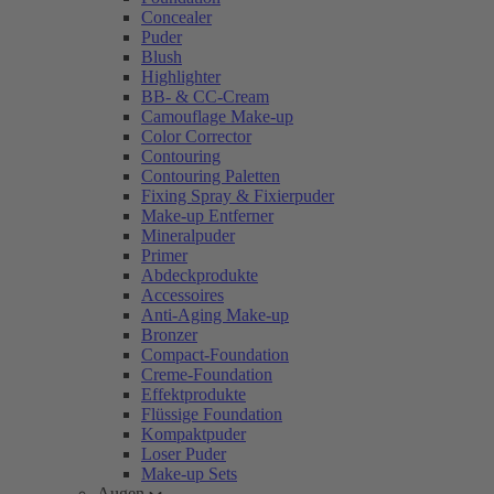
Concealer
Puder
Blush
Highlighter
BB- & CC-Cream
Camouflage Make-up
Color Corrector
Contouring
Contouring Paletten
Fixing Spray & Fixierpuder
Make-up Entferner
Mineralpuder
Primer
Abdeckprodukte
Accessoires
Anti-Aging Make-up
Bronzer
Compact-Foundation
Creme-Foundation
Effektprodukte
Flüssige Foundation
Kompaktpuder
Loser Puder
Make-up Sets
Augen