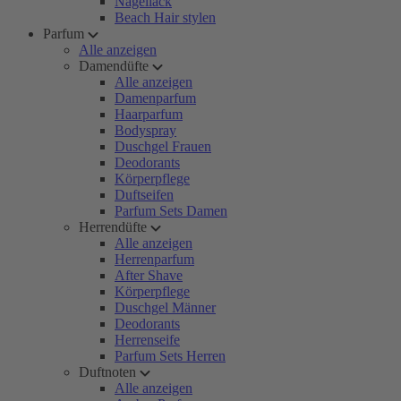
Nagellack
Beach Hair stylen
Parfum
Alle anzeigen
Damendüfte
Alle anzeigen
Damenparfum
Haarparfum
Bodyspray
Duschgel Frauen
Deodorants
Körperpflege
Duftseifen
Parfum Sets Damen
Herrendüfte
Alle anzeigen
Herrenparfum
After Shave
Körperpflege
Duschgel Männer
Deodorants
Herrenseife
Parfum Sets Herren
Duftnoten
Alle anzeigen