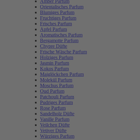
Amber Parfum
Orientalisches Parfum
Blumiges Parfum
Fruchtiges Parfum
Frisches Parfum
Apfel Parfum
Aromatisches Parfum
Bergamotte Parfum
Chypre Düfte
Frische Wäsche Parfum
Holziges Parfum
Jasmin Parfum
Kokos Parfum
Maiglöckchen Parfum
Molekül Parfum
Moschus Parfum
Oud Parfum
Patchouli Parfum
Pudriges Parfum
Rose Parfum
Sandelholz Düfte
Vanille Parfum
Veilchen Düfte
Vetiver Düfte
Würziges Parfum