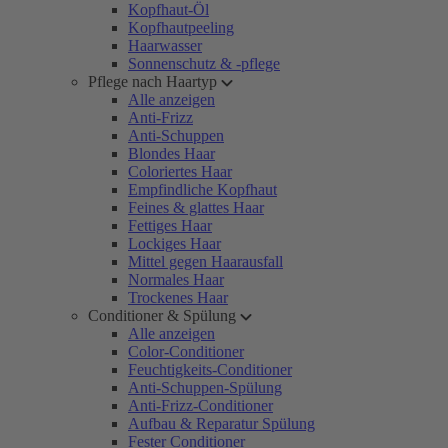
Kopfhaut-Öl
Kopfhautpeeling
Haarwasser
Sonnenschutz & -pflege
Pflege nach Haartyp
Alle anzeigen
Anti-Frizz
Anti-Schuppen
Blondes Haar
Coloriertes Haar
Empfindliche Kopfhaut
Feines & glattes Haar
Fettiges Haar
Lockiges Haar
Mittel gegen Haarausfall
Normales Haar
Trockenes Haar
Conditioner & Spülung
Alle anzeigen
Color-Conditioner
Feuchtigkeits-Conditioner
Anti-Schuppen-Spülung
Anti-Frizz-Conditioner
Aufbau & Reparatur Spülung
Fester Conditioner