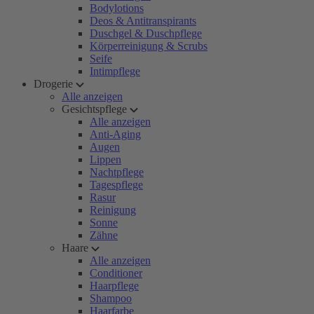
Bodylotions
Deos & Antitranspirants
Duschgel & Duschpflege
Körperreinigung & Scrubs
Seife
Intimpflege
Drogerie
Alle anzeigen
Gesichtspflege
Alle anzeigen
Anti-Aging
Augen
Lippen
Nachtpflege
Tagespflege
Rasur
Reinigung
Sonne
Zähne
Haare
Alle anzeigen
Conditioner
Haarpflege
Shampoo
Haarfarbe