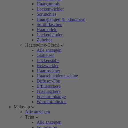
Haargummis
Lockenwickler
Scrunchies
Haarspangen & -klammern
Sprühflaschen
Haarnadeln
Lockenbänder
Zubehör
Haarstyling-Geräte
Alle anzeigen
Glätteisen
Lockenstäbe
Heizwickler
Haartrockner
Haarschneidemaschine
Diffusor-Fön
Effilierschere
Friseurschere
Friseurumhänge
Warmluftbürsten
Make-up
Alle anzeigen
Teint
Alle anzeigen
Foundation