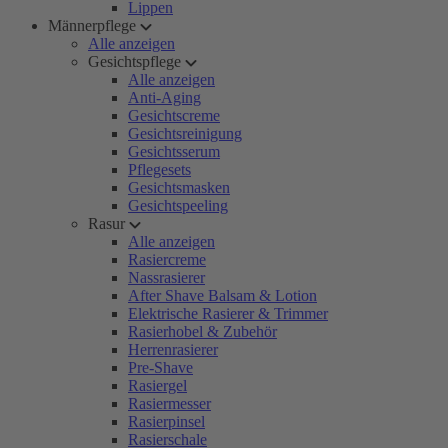
Lippen
Männerpflege
Alle anzeigen
Gesichtspflege
Alle anzeigen
Anti-Aging
Gesichtscreme
Gesichtsreinigung
Gesichtsserum
Pflegesets
Gesichtsmasken
Gesichtspeeling
Rasur
Alle anzeigen
Rasiercreme
Nassrasierer
After Shave Balsam & Lotion
Elektrische Rasierer & Trimmer
Rasierhobel & Zubehör
Herrenrasierer
Pre-Shave
Rasiergel
Rasiermesser
Rasierpinsel
Rasierschale