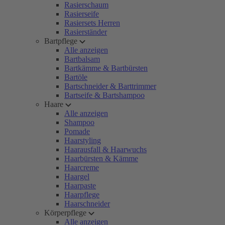
Rasierschaum
Rasierseife
Rasiersets Herren
Rasierständer
Bartpflege
Alle anzeigen
Bartbalsam
Bartkämme & Bartbürsten
Bartöle
Bartschneider & Barttrimmer
Bartseife & Bartshampoo
Haare
Alle anzeigen
Shampoo
Pomade
Haarstyling
Haarausfall & Haarwuchs
Haarbürsten & Kämme
Haarcreme
Haargel
Haarpaste
Haarpflege
Haarschneider
Körperpflege
Alle anzeigen