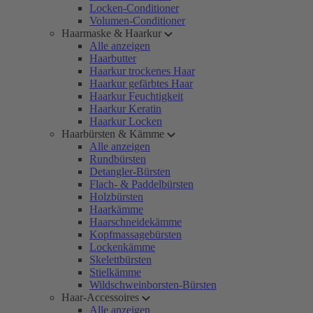
Locken-Conditioner
Volumen-Conditioner
Haarmaske & Haarkur
Alle anzeigen
Haarbutter
Haarkur trockenes Haar
Haarkur gefärbtes Haar
Haarkur Feuchtigkeit
Haarkur Keratin
Haarkur Locken
Haarbürsten & Kämme
Alle anzeigen
Rundbürsten
Detangler-Bürsten
Flach- & Paddelbürsten
Holzbürsten
Haarkämme
Haarschneidekämme
Kopfmassagebürsten
Lockenkämme
Skelettbürsten
Stielkämme
Wildschweinborsten-Bürsten
Haar-Accessoires
Alle anzeigen