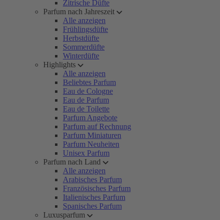
Zitrische Düfte
Parfum nach Jahreszeit
Alle anzeigen
Frühlingsdüfte
Herbstdüfte
Sommerdüfte
Winterdüfte
Highlights
Alle anzeigen
Beliebtes Parfum
Eau de Cologne
Eau de Parfum
Eau de Toilette
Parfum Angebote
Parfum auf Rechnung
Parfum Miniaturen
Parfum Neuheiten
Unisex Parfum
Parfum nach Land
Alle anzeigen
Arabisches Parfum
Französisches Parfum
Italienisches Parfum
Spanisches Parfum
Luxusparfum