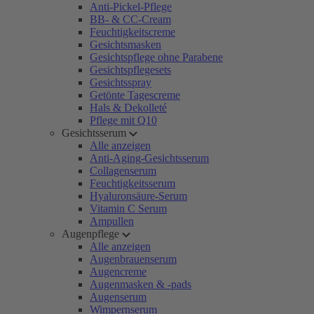
Anti-Pickel-Pflege
BB- & CC-Cream
Feuchtigkeitscreme
Gesichtsmasken
Gesichtspflege ohne Parabene
Gesichtspflegesets
Gesichtsspray
Getönte Tagescreme
Hals & Dekolleté
Pflege mit Q10
Gesichtsserum
Alle anzeigen
Anti-Aging-Gesichtsserum
Collagenserum
Feuchtigkeitsserum
Hyaluronsäure-Serum
Vitamin C Serum
Ampullen
Augenpflege
Alle anzeigen
Augenbrauenserum
Augencreme
Augenmasken & -pads
Augenserum
Wimpernserum