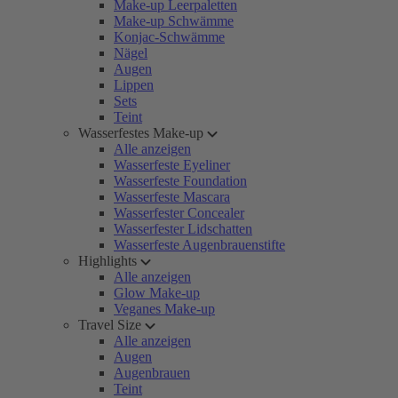
Make-up Leerpaletten
Make-up Schwämme
Konjac-Schwämme
Nägel
Augen
Lippen
Sets
Teint
Wasserfestes Make-up
Alle anzeigen
Wasserfeste Eyeliner
Wasserfeste Foundation
Wasserfeste Mascara
Wasserfester Concealer
Wasserfester Lidschatten
Wasserfeste Augenbrauenstifte
Highlights
Alle anzeigen
Glow Make-up
Veganes Make-up
Travel Size
Alle anzeigen
Augen
Augenbrauen
Teint