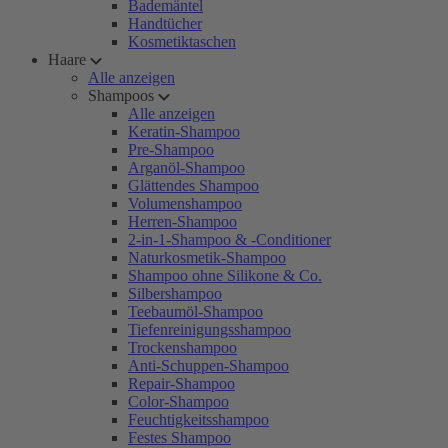
Bademäntel
Handtücher
Kosmetiktaschen
Haare
Alle anzeigen
Shampoos
Alle anzeigen
Keratin-Shampoo
Pre-Shampoo
Arganöl-Shampoo
Glättendes Shampoo
Volumenshampoo
Herren-Shampoo
2-in-1-Shampoo & -Conditioner
Naturkosmetik-Shampoo
Shampoo ohne Silikone & Co.
Silbershampoo
Teebaumöl-Shampoo
Tiefenreinigungsshampoo
Trockenshampoo
Anti-Schuppen-Shampoo
Repair-Shampoo
Color-Shampoo
Feuchtigkeitsshampoo
Festes Shampoo