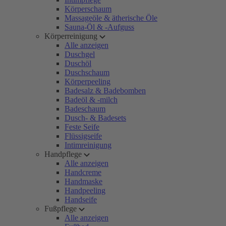
Körperschaum
Massageöle & ätherische Öle
Sauna-Öl & -Aufguss
Körperreinigung
Alle anzeigen
Duschgel
Duschöl
Duschschaum
Körperpeeling
Badesalz & Badebomben
Badeöl & -milch
Badeschaum
Dusch- & Badesets
Feste Seife
Flüssigseife
Intimreinigung
Handpflege
Alle anzeigen
Handcreme
Handmaske
Handpeeling
Handseife
Fußpflege
Alle anzeigen