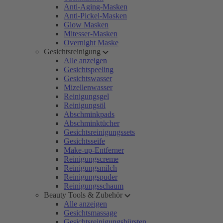
Anti-Aging-Masken
Anti-Pickel-Masken
Glow Masken
Mitesser-Masken
Overnight Maske
Gesichtsreinigung
Alle anzeigen
Gesichtspeeling
Gesichtswasser
Mizellenwasser
Reinigungsgel
Reinigungsöl
Abschminkpads
Abschminktücher
Gesichtsreinigungssets
Gesichtsseife
Make-up-Entferner
Reinigungscreme
Reinigungsmilch
Reinigungspuder
Reinigungsschaum
Beauty Tools & Zubehör
Alle anzeigen
Gesichtsmassage
Gesichtsreinigungsbürsten