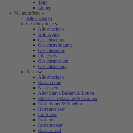
Teint
Lippen
Männerpflege
Alle anzeigen
Gesichtspflege
Alle anzeigen
Anti-Aging
Gesichtscreme
Gesichtsreinigung
Gesichtsserum
Pflegesets
Gesichtsmasken
Gesichtspeeling
Rasur
Alle anzeigen
Rasiercreme
Nassrasierer
After Shave Balsam & Lotion
Elektrische Rasierer & Trimmer
Rasierhobel & Zubehör
Herrenrasierer
Pre-Shave
Rasiergel
Rasiermesser
Rasierpinsel