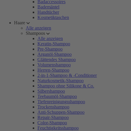
Badaccessoires
Bademäntel
Handtücher
Kosmetiktaschen
Haare
Alle anzeigen
Shampoos
Alle anzeigen
Keratin-Shampoo
Pre-Shampoo
Arganöl-Shampoo
Glättendes Shampoo
Volumenshampoo
Herren-Shampoo
2-in-1-Shampoo & -Conditioner
Naturkosmetik-Shampoo
Shampoo ohne Silikone & Co.
Silbershampoo
Teebaumöl-Shampoo
Tiefenreinigungsshampoo
Trockenshampoo
Anti-Schuppen-Shampoo
Repair-Shampoo
Color-Shampoo
Feuchtigkeitsshampoo