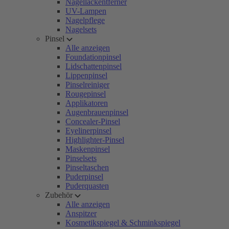
Nagellackentferner
UV-Lampen
Nagelpflege
Nagelsets
Pinsel
Alle anzeigen
Foundationpinsel
Lidschattenpinsel
Lippenpinsel
Pinselreiniger
Rougepinsel
Applikatoren
Augenbrauenpinsel
Concealer-Pinsel
Eyelinerpinsel
Highlighter-Pinsel
Maskenpinsel
Pinselsets
Pinseltaschen
Puderpinsel
Puderquasten
Zubehör
Alle anzeigen
Anspitzer
Kosmetikspiegel & Schminkspiegel