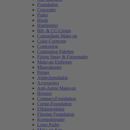
Foundation
Concealer
Puder
Blush
Highlighter
BB- & CC-Cream
Camouflage Make-up
Color Corrector
Contouring
Contouring Paletten
Fixing Spray & Fixierpuder
Make-up Entferner
Mineralpuder
Primer
Abdeckprodukte
Accessoires
Anti-Aging Make-up
Bronzer
Compact-Foundation
Creme-Foundation
Effektprodukte
Flüssige Foundation
Kompaktpuder
Loser Puder
Make-up Sets