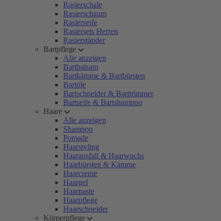
Rasierschale
Rasierschaum
Rasierseife
Rasiersets Herren
Rasierständer
Bartpflege
Alle anzeigen
Bartbalsam
Bartkämme & Bartbürsten
Bartöle
Bartschneider & Barttrimmer
Bartseife & Bartshampoo
Haare
Alle anzeigen
Shampoo
Pomade
Haarstyling
Haarausfall & Haarwuchs
Haarbürsten & Kämme
Haarcreme
Haargel
Haarpaste
Haarpflege
Haarschneider
Körperpflege