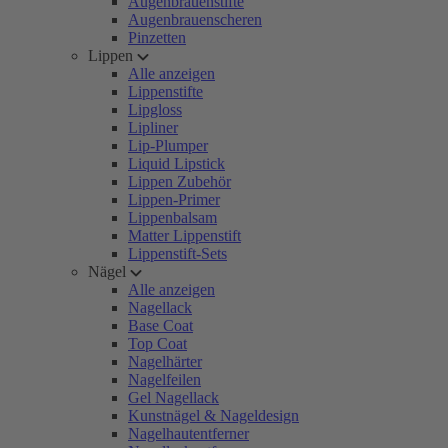
Augenbrauenstifte
Augenbrauenscheren
Pinzetten
Lippen
Alle anzeigen
Lippenstifte
Lipgloss
Lipliner
Lip-Plumper
Liquid Lipstick
Lippen Zubehör
Lippen-Primer
Lippenbalsam
Matter Lippenstift
Lippenstift-Sets
Nägel
Alle anzeigen
Nagellack
Base Coat
Top Coat
Nagelhärter
Nagelfeilen
Gel Nagellack
Kunstnägel & Nageldesign
Nagelhautentferner