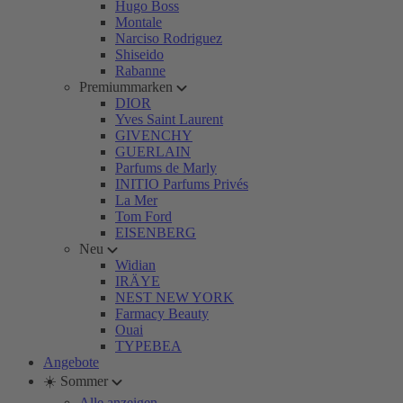
Hugo Boss
Montale
Narciso Rodriguez
Shiseido
Rabanne
Premiummarken
DIOR
Yves Saint Laurent
GIVENCHY
GUERLAIN
Parfums de Marly
INITIO Parfums Privés
La Mer
Tom Ford
EISENBERG
Neu
Widian
IRÄYE
NEST NEW YORK
Farmacy Beauty
Ouai
TYPEBEA
Angebote
☀️ Sommer
Alle anzeigen