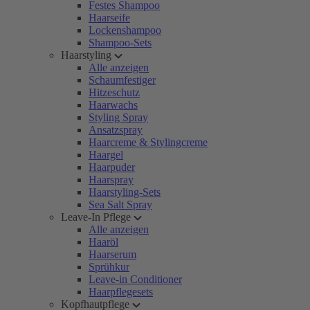
Festes Shampoo
Haarseife
Lockenshampoo
Shampoo-Sets
Haarstyling
Alle anzeigen
Schaumfestiger
Hitzeschutz
Haarwachs
Styling Spray
Ansatzspray
Haarcreme & Stylingcreme
Haargel
Haarpuder
Haarspray
Haarstyling-Sets
Sea Salt Spray
Leave-In Pflege
Alle anzeigen
Haaröl
Haarserum
Sprühkur
Leave-in Conditioner
Haarpflegesets
Kopfhautpflege