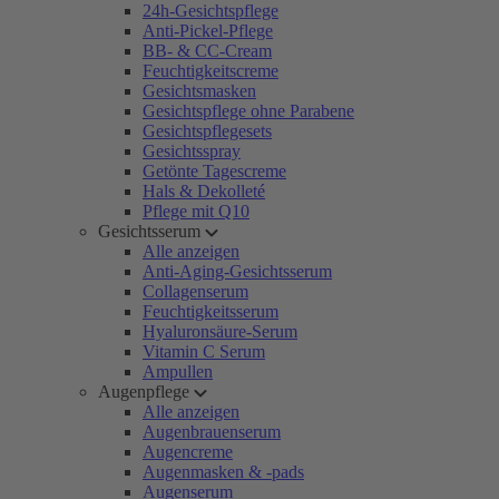
24h-Gesichtspflege
Anti-Pickel-Pflege
BB- & CC-Cream
Feuchtigkeitscreme
Gesichtsmasken
Gesichtspflege ohne Parabene
Gesichtspflegesets
Gesichtsspray
Getönte Tagescreme
Hals & Dekolleté
Pflege mit Q10
Gesichtsserum
Alle anzeigen
Anti-Aging-Gesichtsserum
Collagenserum
Feuchtigkeitsserum
Hyaluronsäure-Serum
Vitamin C Serum
Ampullen
Augenpflege
Alle anzeigen
Augenbrauenserum
Augencreme
Augenmasken & -pads
Augenserum