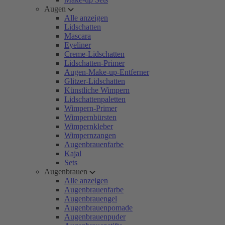
Augen
Alle anzeigen
Lidschatten
Mascara
Eyeliner
Creme-Lidschatten
Lidschatten-Primer
Augen-Make-up-Entferner
Glitzer-Lidschatten
Künstliche Wimpern
Lidschattenpaletten
Wimpern-Primer
Wimpernbürsten
Wimpernkleber
Wimpernzangen
Augenbrauenfarbe
Kajal
Sets
Augenbrauen
Alle anzeigen
Augenbrauenfarbe
Augenbrauengel
Augenbrauenpomade
Augenbrauenpuder