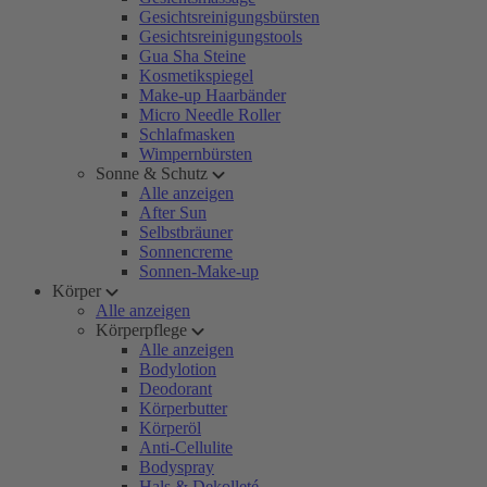
Gesichtsreinigungsbürsten
Gesichtsreinigungstools
Gua Sha Steine
Kosmetikspiegel
Make-up Haarbänder
Micro Needle Roller
Schlafmasken
Wimpernbürsten
Sonne & Schutz
Alle anzeigen
After Sun
Selbstbräuner
Sonnencreme
Sonnen-Make-up
Körper
Alle anzeigen
Körperpflege
Alle anzeigen
Bodylotion
Deodorant
Körperbutter
Körperöl
Anti-Cellulite
Bodyspray
Hals & Dekolleté