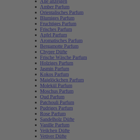
Alle anzeigen
Amber Parfum
Orientalisches Parfum
Blumiges Parfum
Fruchtiges Parfum
Frisches Parfum
Apfel Parfum
Aromatisches Parfum
Bergamotte Parfum
Chypre Düfte
Frische Wäsche Parfum
Holziges Parfum
Jasmin Parfum
Kokos Parfum
Maiglöckchen Parfum
Molekül Parfum
Moschus Parfum
Oud Parfum
Patchouli Parfum
Pudriges Parfum
Rose Parfum
Sandelholz Düfte
Vanille Parfum
Veilchen Düfte
Vetiver Düfte