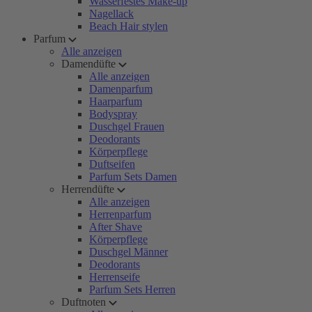
Wasserfestes Make-up
Nagellack
Beach Hair stylen
Parfum
Alle anzeigen
Damendüfte
Alle anzeigen
Damenparfum
Haarparfum
Bodyspray
Duschgel Frauen
Deodorants
Körperpflege
Duftseifen
Parfum Sets Damen
Herrendüfte
Alle anzeigen
Herrenparfum
After Shave
Körperpflege
Duschgel Männer
Deodorants
Herrenseife
Parfum Sets Herren
Duftnoten