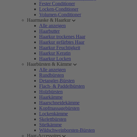
Fester Conditioner
Locken-Conditioner
Volumen-Conditioner
Haarmaske & Haarkur
Alle anzeigen
Haarbutter
Haarkur trockenes Haar
Haarkur gefärbtes Haar
Haarkur Feuchtigkeit
Haarkur Keratin
Haarkur Locken
Haarbürsten & Kämme
Alle anzeigen
Rundbürsten
Detangler-Bürsten
Flach- & Paddelbürsten
Holzbürsten
Haarkämme
Haarschneidekämme
Kopfmassagebürsten
Lockenkämme
Skelettbürsten
Stielkämme
Wildschweinborsten-Bürsten
Haar-Accessoires