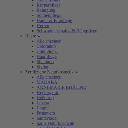
Körperpflege
Reinigung
Sonnenpflege
Hand- & Fußpflege
Herren
Schwangerschafts- & Babypflege
Haare
Alle anzeigen
Coloration
Conditioner
Haarpflege
Shampoo
Styling
Zertifizierte Naturkosmetik
Alle anzeigen
MÁDARA
ANNEMARIE BÖRLIND
Hej Organic
Heliotrop
Lavera
Logona
Primavera
Santaverde
Sante Naturkosmetik