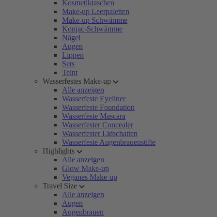
Kosmetiktaschen
Make-up Leerpaletten
Make-up Schwämme
Konjac-Schwämme
Nägel
Augen
Lippen
Sets
Teint
Wasserfestes Make-up
Alle anzeigen
Wasserfeste Eyeliner
Wasserfeste Foundation
Wasserfeste Mascara
Wasserfester Concealer
Wasserfester Lidschatten
Wasserfeste Augenbrauenstifte
Highlights
Alle anzeigen
Glow Make-up
Veganes Make-up
Travel Size
Alle anzeigen
Augen
Augenbrauen