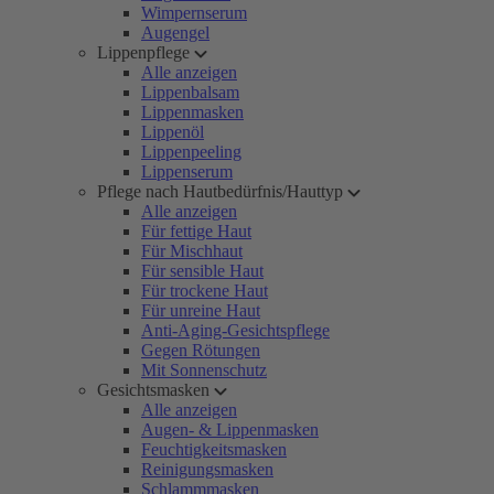
Wimpernserum
Augengel
Lippenpflege
Alle anzeigen
Lippenbalsam
Lippenmasken
Lippenöl
Lippenpeeling
Lippenserum
Pflege nach Hautbedürfnis/Hauttyp
Alle anzeigen
Für fettige Haut
Für Mischhaut
Für sensible Haut
Für trockene Haut
Für unreine Haut
Anti-Aging-Gesichtspflege
Gegen Rötungen
Mit Sonnenschutz
Gesichtsmasken
Alle anzeigen
Augen- & Lippenmasken
Feuchtigkeitsmasken
Reinigungsmasken
Schlammmasken