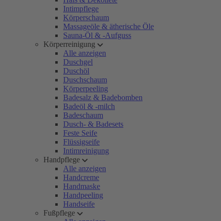
Intimpflege
Körperschaum
Massageöle & ätherische Öle
Sauna-Öl & -Aufguss
Körperreinigung
Alle anzeigen
Duschgel
Duschöl
Duschschaum
Körperpeeling
Badesalz & Badebomben
Badeöl & -milch
Badeschaum
Dusch- & Badesets
Feste Seife
Flüssigseife
Intimreinigung
Handpflege
Alle anzeigen
Handcreme
Handmaske
Handpeeling
Handseife
Fußpflege