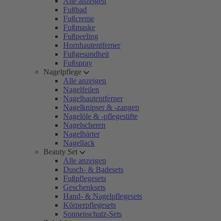
Alle anzeigen
Fußbad
Fußcreme
Fußmaske
Fußpeeling
Hornhautentferner
Fußgesundheit
Fußspray
Nagelpflege
Alle anzeigen
Nagelfeilen
Nagelhautentferner
Nagelknipser & -zangen
Nagelöle & -pflegestifte
Nagelscheren
Nagelhärter
Nagellack
Beauty Set
Alle anzeigen
Dusch- & Badesets
Fußpflegesets
Geschenksets
Hand- & Nagelpflegesets
Körperpflegesets
Sonnenschutz-Sets