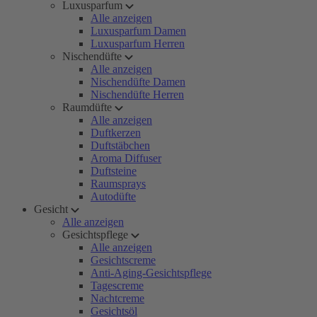
Luxusparfum
Alle anzeigen
Luxusparfum Damen
Luxusparfum Herren
Nischendüfte
Alle anzeigen
Nischendüfte Damen
Nischendüfte Herren
Raumdüfte
Alle anzeigen
Duftkerzen
Duftstäbchen
Aroma Diffuser
Duftsteine
Raumsprays
Autodüfte
Gesicht
Alle anzeigen
Gesichtspflege
Alle anzeigen
Gesichtscreme
Anti-Aging-Gesichtspflege
Tagescreme
Nachtcreme
Gesichtsöl