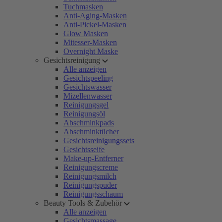
Tuchmasken
Anti-Aging-Masken
Anti-Pickel-Masken
Glow Masken
Mitesser-Masken
Overnight Maske
Gesichtsreinigung
Alle anzeigen
Gesichtspeeling
Gesichtswasser
Mizellenwasser
Reinigungsgel
Reinigungsöl
Abschminkpads
Abschminktücher
Gesichtsreinigungssets
Gesichtsseife
Make-up-Entferner
Reinigungscreme
Reinigungsmilch
Reinigungspuder
Reinigungsschaum
Beauty Tools & Zubehör
Alle anzeigen
Gesichtsmassage