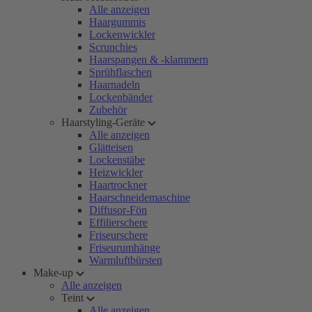
Alle anzeigen
Haargummis
Lockenwickler
Scrunchies
Haarspangen & -klammern
Sprühflaschen
Haarnadeln
Lockenbänder
Zubehör
Haarstyling-Geräte
Alle anzeigen
Glätteisen
Lockenstäbe
Heizwickler
Haartrockner
Haarschneidemaschine
Diffusor-Fön
Effilierschere
Friseurschere
Friseurumhänge
Warmluftbürsten
Make-up
Alle anzeigen
Teint
Alle anzeigen