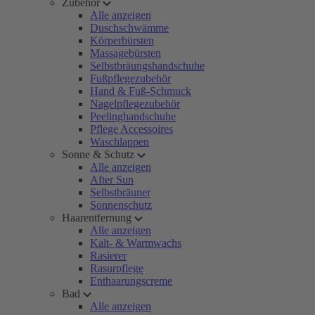
Zubehör
Alle anzeigen
Duschschwämme
Körperbürsten
Massagebürsten
Selbstbräungshandschuhe
Fußpflegezubehör
Hand & Fuß-Schmuck
Nagelpflegezubehör
Peelinghandschuhe
Pflege Accessoires
Waschlappen
Sonne & Schutz
Alle anzeigen
After Sun
Selbstbräuner
Sonnenschutz
Haarentfernung
Alle anzeigen
Kalt- & Warmwachs
Rasierer
Rasurpflege
Enthaarungscreme
Bad
Alle anzeigen