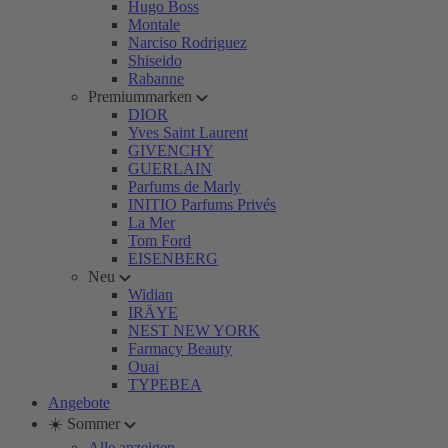
Hugo Boss
Montale
Narciso Rodriguez
Shiseido
Rabanne
Premiummarken
DIOR
Yves Saint Laurent
GIVENCHY
GUERLAIN
Parfums de Marly
INITIO Parfums Privés
La Mer
Tom Ford
EISENBERG
Neu
Widian
IRÄYE
NEST NEW YORK
Farmacy Beauty
Ouai
TYPEBEA
Angebote
☀️ Sommer
Alle anzeigen