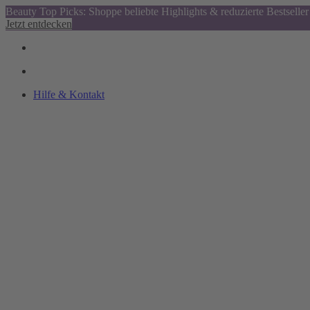
Beauty Top Picks: Shoppe beliebte Highlights & reduzierte Bestseller
Jetzt entdecken
Hilfe & Kontakt