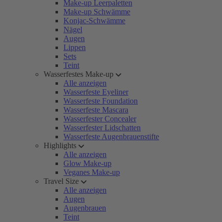
Make-up Leerpaletten
Make-up Schwämme
Konjac-Schwämme
Nägel
Augen
Lippen
Sets
Teint
Wasserfestes Make-up
Alle anzeigen
Wasserfeste Eyeliner
Wasserfeste Foundation
Wasserfeste Mascara
Wasserfester Concealer
Wasserfester Lidschatten
Wasserfeste Augenbrauenstifte
Highlights
Alle anzeigen
Glow Make-up
Veganes Make-up
Travel Size
Alle anzeigen
Augen
Augenbrauen
Teint