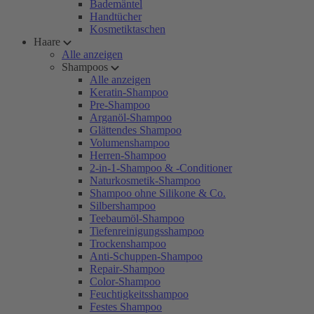
Bademäntel
Handtücher
Kosmetiktaschen
Haare
Alle anzeigen
Shampoos
Alle anzeigen
Keratin-Shampoo
Pre-Shampoo
Arganöl-Shampoo
Glättendes Shampoo
Volumenshampoo
Herren-Shampoo
2-in-1-Shampoo & -Conditioner
Naturkosmetik-Shampoo
Shampoo ohne Silikone & Co.
Silbershampoo
Teebaumöl-Shampoo
Tiefenreinigungsshampoo
Trockenshampoo
Anti-Schuppen-Shampoo
Repair-Shampoo
Color-Shampoo
Feuchtigkeitsshampoo
Festes Shampoo