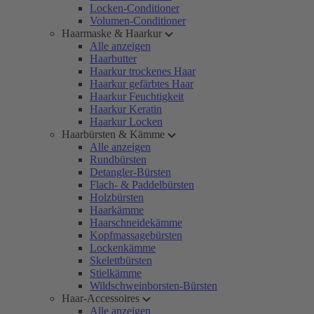
Locken-Conditioner
Volumen-Conditioner
Haarmaske & Haarkur
Alle anzeigen
Haarbutter
Haarkur trockenes Haar
Haarkur gefärbtes Haar
Haarkur Feuchtigkeit
Haarkur Keratin
Haarkur Locken
Haarbürsten & Kämme
Alle anzeigen
Rundbürsten
Detangler-Bürsten
Flach- & Paddelbürsten
Holzbürsten
Haarkämme
Haarschneidekämme
Kopfmassagebürsten
Lockenkämme
Skelettbürsten
Stielkämme
Wildschweinborsten-Bürsten
Haar-Accessoires
Alle anzeigen