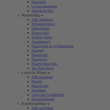
Haarseife
Lockenshampoo
Shampoo-Sets
Haarstyling
Alle anzeigen
Schaumfestiger
Hitzeschutz
Haarwachs
Styling Spray
Ansatzspray
Haarcreme & Stylingcreme
Haargel
Haarpuder
Haarspray
Haarstyling-Sets
Sea Salt Spray
Leave-In Pflege
Alle anzeigen
Haaröl
Haarserum
Sprühkur
Leave-in Conditioner
Haarpflegesets
Kopfhautpflege
Alle anzeigen