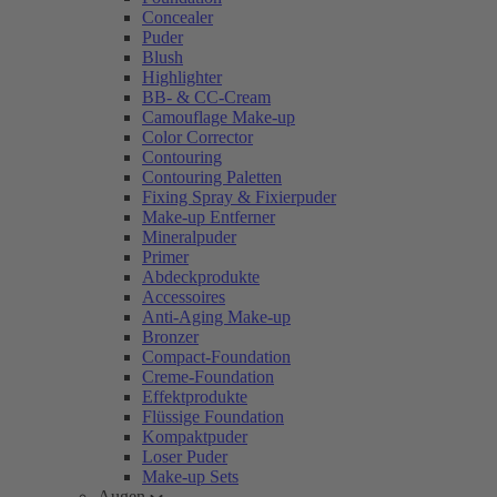
Concealer
Puder
Blush
Highlighter
BB- & CC-Cream
Camouflage Make-up
Color Corrector
Contouring
Contouring Paletten
Fixing Spray & Fixierpuder
Make-up Entferner
Mineralpuder
Primer
Abdeckprodukte
Accessoires
Anti-Aging Make-up
Bronzer
Compact-Foundation
Creme-Foundation
Effektprodukte
Flüssige Foundation
Kompaktpuder
Loser Puder
Make-up Sets
Augen