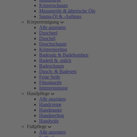
Körperschaum
Massageöle & ätherische Öle
Sauna-Öl & -Aufguss
Körperreinigung
Alle anzeigen
Duschgel
Duschöl
Duschschaum
Körperpeeling
Badesalz & Badebomben
Badeöl & -milch
Badeschaum
Dusch- & Badesets
Feste Seife
Flüssigseife
Intimreinigung
Handpflege
Alle anzeigen
Handcreme
Handmaske
Handpeeling
Handseife
Fußpflege
Alle anzeigen