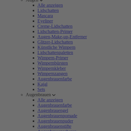
Alle anzeigen
Lidschatten
Mascara
Eyeliner
Creme-Lidschatten
Lidschatten-Primer
Augen-Make-up-Entferner
Glitzer-Lidschatten
Künstliche Wimpern
Lidschattenpaletten
Wimpern-Primer
Wimpernbürsten
Wimpernkleber
Wimpernzangen
Augenbrauenfarbe
Kajal
Sets
Augenbrauen
Alle anzeigen
Augenbrauenfarbe
Augenbrauengel
Augenbrauenpomade
Augenbrauenpuder
Augenbrauenstifte