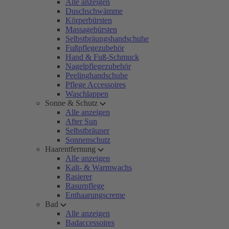
Alle anzeigen
Duschschwämme
Körperbürsten
Massagebürsten
Selbstbräungshandschuhe
Fußpflegezubehör
Hand & Fuß-Schmuck
Nagelpflegezubehör
Peelinghandschuhe
Pflege Accessoires
Waschlappen
Sonne & Schutz
Alle anzeigen
After Sun
Selbstbräuner
Sonnenschutz
Haarentfernung
Alle anzeigen
Kalt- & Warmwachs
Rasierer
Rasurpflege
Enthaarungscreme
Bad
Alle anzeigen
Badaccessoires