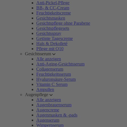
Anti-Pickel-Pflege
BB- & CC-Cream
Feuchtigkeitscreme
Gesichtsmasken
Gesichtspflege ohne Parabene
Gesichtspflegesets
Gesichtsspray
Getönte Tagescreme
Hals & Dekolleté
Pflege mit Q10
Gesichtsserum
Alle anzeigen
Anti-Aging-Gesichtsserum
Collagenserum
Feuchtigkeitsserum
Hyaluronsäure-Serum
Vitamin C Serum
Ampullen
Augenpflege
Alle anzeigen
Augenbrauenserum
Augencreme
Augenmasken & -pads
Augenserum
Wimpernserum