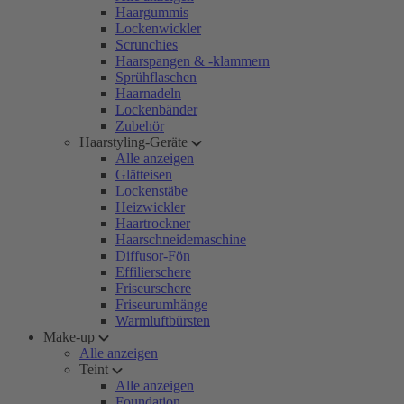
Haargummis
Lockenwickler
Scrunchies
Haarspangen & -klammern
Sprühflaschen
Haarnadeln
Lockenbänder
Zubehör
Haarstyling-Geräte
Alle anzeigen
Glätteisen
Lockenstäbe
Heizwickler
Haartrockner
Haarschneidemaschine
Diffusor-Fön
Effilierschere
Friseurschere
Friseurumhänge
Warmluftbürsten
Make-up
Alle anzeigen
Teint
Alle anzeigen
Foundation