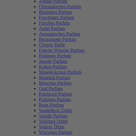
Amber Parfum
Orientalisches Parfum
Blumiges Parfum
Fruchtiges Parfum
Frisches Parfum
Apfel Parfum
Aromatisches Parfum
Bergamotte Parfum
Chypre Düfte
Frische Wäsche Parfum
Holziges Parfum
Jasmin Parfum
Kokos Parfum
Maiglöckchen Parfum
Molekül Parfum
Moschus Parfum
Oud Parfum
Patchouli Parfum
Pudriges Parfum
Rose Parfum
Sandelholz Düfte
Vanille Parfum
Veilchen Düfte
Vetiver Düfte
Würziges Parfum