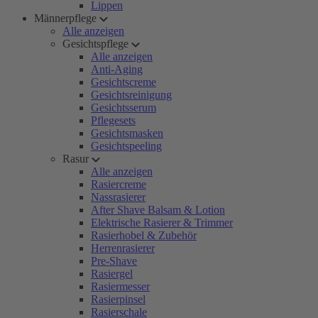
Lippen
Männerpflege
Alle anzeigen
Gesichtspflege
Alle anzeigen
Anti-Aging
Gesichtscreme
Gesichtsreinigung
Gesichtsserum
Pflegesets
Gesichtsmasken
Gesichtspeeling
Rasur
Alle anzeigen
Rasiercreme
Nassrasierer
After Shave Balsam & Lotion
Elektrische Rasierer & Trimmer
Rasierhobel & Zubehör
Herrenrasierer
Pre-Shave
Rasiergel
Rasiermesser
Rasierpinsel
Rasierschale