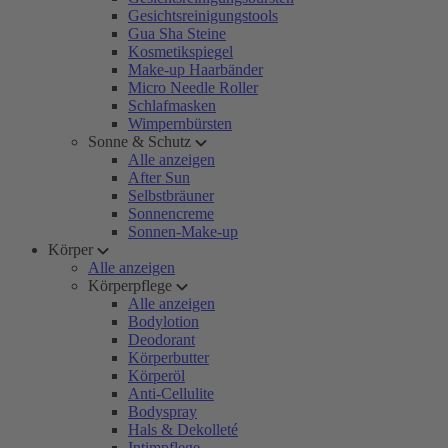
Gesichtsreinigungstools
Gua Sha Steine
Kosmetikspiegel
Make-up Haarbänder
Micro Needle Roller
Schlafmasken
Wimpernbürsten
Sonne & Schutz
Alle anzeigen
After Sun
Selbstbräuner
Sonnencreme
Sonnen-Make-up
Körper
Alle anzeigen
Körperpflege
Alle anzeigen
Bodylotion
Deodorant
Körperbutter
Körperöl
Anti-Cellulite
Bodyspray
Hals & Dekolleté
Intimpflege