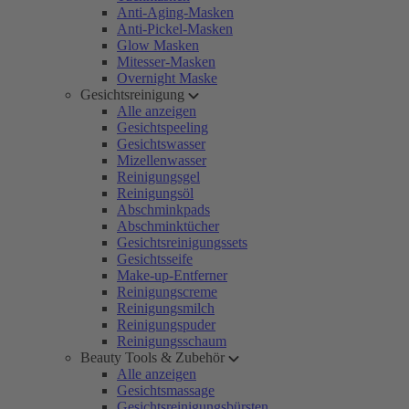
Anti-Aging-Masken
Anti-Pickel-Masken
Glow Masken
Mitesser-Masken
Overnight Maske
Gesichtsreinigung
Alle anzeigen
Gesichtspeeling
Gesichtswasser
Mizellenwasser
Reinigungsgel
Reinigungsöl
Abschminkpads
Abschminktücher
Gesichtsreinigungssets
Gesichtsseife
Make-up-Entferner
Reinigungscreme
Reinigungsmilch
Reinigungspuder
Reinigungsschaum
Beauty Tools & Zubehör
Alle anzeigen
Gesichtsmassage
Gesichtsreinigungsbürsten