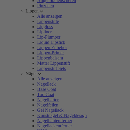
Augenbrauenscheren
Pinzetten
Lippen
Alle anzeigen
Lippenstifte
Lipgloss
Lipliner
Lip-Plumper
Liquid Lipstick
Lippen Zubehör
Lippen-Primer
Lippenbalsam
Matter Lippenstift
Lippenstift-Sets
Nägel
Alle anzeigen
Nagellack
Base Coat
Top Coat
Nagelhärter
Nagelfeilen
Gel Nagellack
Kunstnägel & Nageldesign
Nagelhautentferner
Nagellackentferner