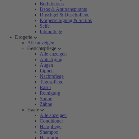
Bodylotions
Deos & Antitranspirants
Duschgel & Duschpflege
Körperreinigung & Scrubs
Seife
Intimpflege
Drogerie
Alle anzeigen
Gesichtspflege
Alle anzeigen
Anti-Aging
Augen
Lippen
Nachtpflege
Tagespflege
Rasur
Reinigung
Sonne
Zähne
Haare
Alle anzeigen
Conditioner
Haarpflege
Shampoo
Haarfarbe