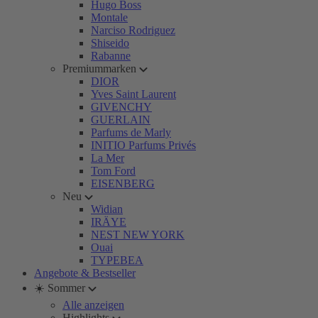
Hugo Boss
Montale
Narciso Rodriguez
Shiseido
Rabanne
Premiummarken
DIOR
Yves Saint Laurent
GIVENCHY
GUERLAIN
Parfums de Marly
INITIO Parfums Privés
La Mer
Tom Ford
EISENBERG
Neu
Widian
IRÄYE
NEST NEW YORK
Ouai
TYPEBEA
Angebote & Bestseller
☀️ Sommer
Alle anzeigen
Highlights