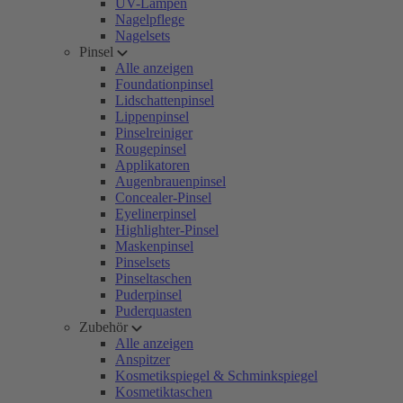
UV-Lampen
Nagelpflege
Nagelsets
Pinsel
Alle anzeigen
Foundationpinsel
Lidschattenpinsel
Lippenpinsel
Pinselreiniger
Rougepinsel
Applikatoren
Augenbrauenpinsel
Concealer-Pinsel
Eyelinerpinsel
Highlighter-Pinsel
Maskenpinsel
Pinselsets
Pinseltaschen
Puderpinsel
Puderquasten
Zubehör
Alle anzeigen
Anspitzer
Kosmetikspiegel & Schminkspiegel
Kosmetiktaschen