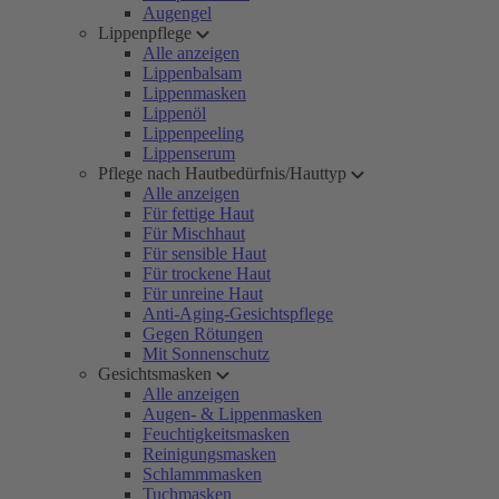
Augengel
Lippenpflege
Alle anzeigen
Lippenbalsam
Lippenmasken
Lippenöl
Lippenpeeling
Lippenserum
Pflege nach Hautbedürfnis/Hauttyp
Alle anzeigen
Für fettige Haut
Für Mischhaut
Für sensible Haut
Für trockene Haut
Für unreine Haut
Anti-Aging-Gesichtspflege
Gegen Rötungen
Mit Sonnenschutz
Gesichtsmasken
Alle anzeigen
Augen- & Lippenmasken
Feuchtigkeitsmasken
Reinigungsmasken
Schlammmasken
Tuchmasken