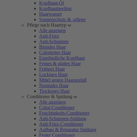
Kopfhaut-Öl
Kopfhautpeeling
Haarwasser
Sonnenschutz & -pflege
Pflege nach Haartyp
Alle anzeigen
Anti-Frizz
Anti-Schuppen
Blondes Haar
Coloriertes Haar
Empfindliche Kopfhaut
Feines & glattes Haar
Fettiges Haar
Lockiges Haar
Mittel gegen Haarausfall
Normales Haar
Trockenes Haar
Conditioner & Spülung
Alle anzeigen
Color-Conditioner
Feuchtigkeits-Conditioner
Anti-Schuppen-Spülung
Anti-Frizz-Conditioner
Aufbau & Reparatur Spülung
Fester Conditioner