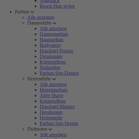
Nagellack
Beach Hair stylen
Parfum
Alle anzeigen
Damendüfte
Alle anzeigen
Damenparfum
Haarparfum
Bodyspray
Duschgel Frauen
Deodorants
Körperpflege
Duftseifen
Parfum Sets Damen
Herrendüfte
Alle anzeigen
Herrenparfum
After Shave
Körperpflege
Duschgel Männer
Deodorants
Herrenseife
Parfum Sets Herren
Duftnoten
Alle anzeigen