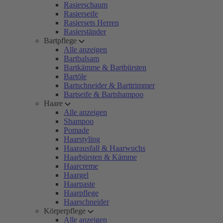
Rasierschaum
Rasierseife
Rasiersets Herren
Rasierständer
Bartpflege
Alle anzeigen
Bartbalsam
Bartkämme & Bartbürsten
Bartöle
Bartschneider & Barttrimmer
Bartseife & Bartshampoo
Haare
Alle anzeigen
Shampoo
Pomade
Haarstyling
Haarausfall & Haarwuchs
Haarbürsten & Kämme
Haarcreme
Haargel
Haarpaste
Haarpflege
Haarschneider
Körperpflege
Alle anzeigen