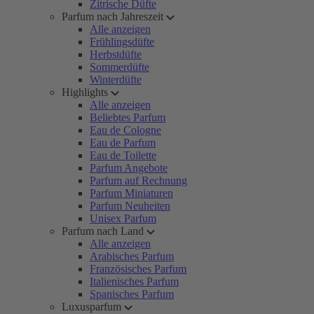
Zitrische Düfte
Parfum nach Jahreszeit
Alle anzeigen
Frühlingsdüfte
Herbstdüfte
Sommerdüfte
Winterdüfte
Highlights
Alle anzeigen
Beliebtes Parfum
Eau de Cologne
Eau de Parfum
Eau de Toilette
Parfum Angebote
Parfum auf Rechnung
Parfum Miniaturen
Parfum Neuheiten
Unisex Parfum
Parfum nach Land
Alle anzeigen
Arabisches Parfum
Französisches Parfum
Italienisches Parfum
Spanisches Parfum
Luxusparfum