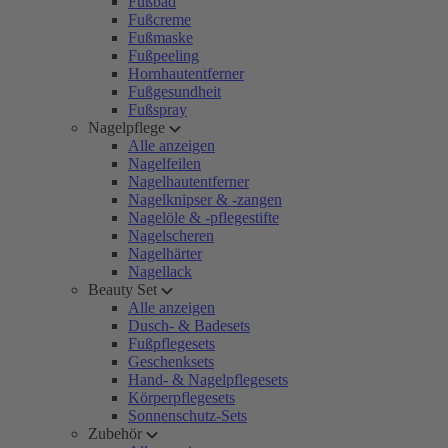
Fußbad
Fußcreme
Fußmaske
Fußpeeling
Hornhautentferner
Fußgesundheit
Fußspray
Nagelpflege
Alle anzeigen
Nagelfeilen
Nagelhautentferner
Nagelknipser & -zangen
Nagelöle & -pflegestifte
Nagelscheren
Nagelhärter
Nagellack
Beauty Set
Alle anzeigen
Dusch- & Badesets
Fußpflegesets
Geschenksets
Hand- & Nagelpflegesets
Körperpflegesets
Sonnenschutz-Sets
Zubehör