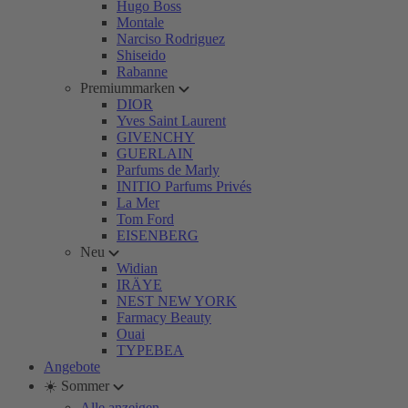
Hugo Boss
Montale
Narciso Rodriguez
Shiseido
Rabanne
Premiummarken
DIOR
Yves Saint Laurent
GIVENCHY
GUERLAIN
Parfums de Marly
INITIO Parfums Privés
La Mer
Tom Ford
EISENBERG
Neu
Widian
IRÄYE
NEST NEW YORK
Farmacy Beauty
Ouai
TYPEBEA
Angebote
☀️ Sommer
Alle anzeigen