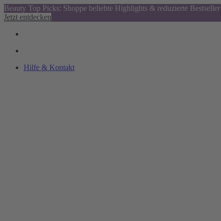
Beauty Top Picks: Shoppe beliebte Highlights & reduzierte Bestseller
Jetzt entdecken
Hilfe & Kontakt