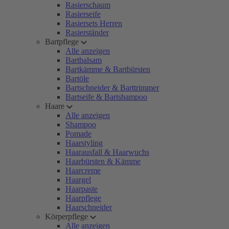
Rasierschaum
Rasierseife
Rasiersets Herren
Rasierständer
Bartpflege
Alle anzeigen
Bartbalsam
Bartkämme & Bartbürsten
Bartöle
Bartschneider & Barttrimmer
Bartseife & Bartshampoo
Haare
Alle anzeigen
Shampoo
Pomade
Haarstyling
Haarausfall & Haarwuchs
Haarbürsten & Kämme
Haarcreme
Haargel
Haarpaste
Haarpflege
Haarschneider
Körperpflege
Alle anzeigen