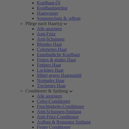
Kopfhaut-Öl
Kopfhautpeeling
Haarwasser
Sonnenschutz & -pflege
Pflege nach Haartyp
Alle anzeigen
Anti-Frizz
Anti-Schuppen
Blondes Haar
Coloriertes Haar
Empfindliche Kopfhaut
Feines & glattes Haar
Fettiges Haar
Lockiges Haar
Mittel gegen Haarausfall
Normales Haar
Trockenes Haar
Conditioner & Spülung
Alle anzeigen
Color-Conditioner
Feuchtigkeits-Conditioner
Anti-Schuppen-Spülung
Anti-Frizz-Conditioner
Aufbau & Reparatur Spülung
Fester Conditioner