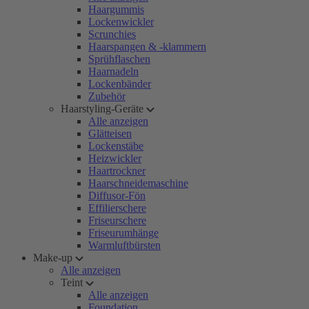
Haargummis
Lockenwickler
Scrunchies
Haarspangen & -klammern
Sprühflaschen
Haarnadeln
Lockenbänder
Zubehör
Haarstyling-Geräte
Alle anzeigen
Glätteisen
Lockenstäbe
Heizwickler
Haartrockner
Haarschneidemaschine
Diffusor-Fön
Effilierschere
Friseurschere
Friseurumhänge
Warmluftbürsten
Make-up
Alle anzeigen
Teint
Alle anzeigen
Foundation