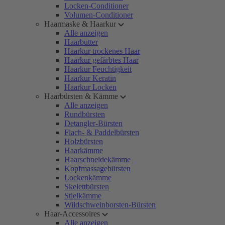
Locken-Conditioner
Volumen-Conditioner
Haarmaske & Haarkur
Alle anzeigen
Haarbutter
Haarkur trockenes Haar
Haarkur gefärbtes Haar
Haarkur Feuchtigkeit
Haarkur Keratin
Haarkur Locken
Haarbürsten & Kämme
Alle anzeigen
Rundbürsten
Detangler-Bürsten
Flach- & Paddelbürsten
Holzbürsten
Haarkämme
Haarschneidekämme
Kopfmassagebürsten
Lockenkämme
Skelettbürsten
Stielkämme
Wildschweinborsten-Bürsten
Haar-Accessoires
Alle anzeigen