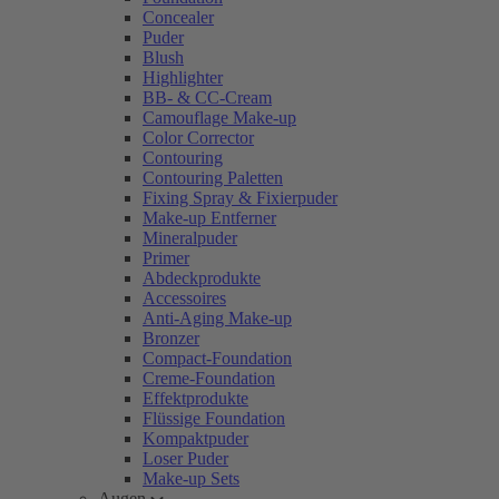
Concealer
Puder
Blush
Highlighter
BB- & CC-Cream
Camouflage Make-up
Color Corrector
Contouring
Contouring Paletten
Fixing Spray & Fixierpuder
Make-up Entferner
Mineralpuder
Primer
Abdeckprodukte
Accessoires
Anti-Aging Make-up
Bronzer
Compact-Foundation
Creme-Foundation
Effektprodukte
Flüssige Foundation
Kompaktpuder
Loser Puder
Make-up Sets
Augen