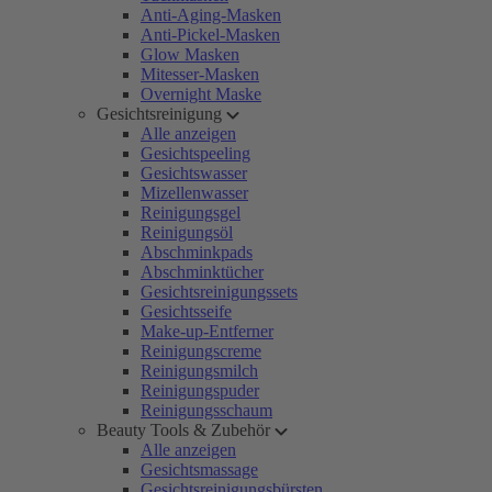
Anti-Aging-Masken
Anti-Pickel-Masken
Glow Masken
Mitesser-Masken
Overnight Maske
Gesichtsreinigung
Alle anzeigen
Gesichtspeeling
Gesichtswasser
Mizellenwasser
Reinigungsgel
Reinigungsöl
Abschminkpads
Abschminktücher
Gesichtsreinigungssets
Gesichtsseife
Make-up-Entferner
Reinigungscreme
Reinigungsmilch
Reinigungspuder
Reinigungsschaum
Beauty Tools & Zubehör
Alle anzeigen
Gesichtsmassage
Gesichtsreinigungsbürsten