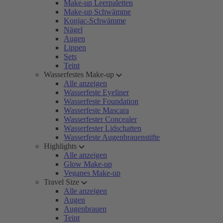
Make-up Leerpaletten
Make-up Schwämme
Konjac-Schwämme
Nägel
Augen
Lippen
Sets
Teint
Wasserfestes Make-up
Alle anzeigen
Wasserfeste Eyeliner
Wasserfeste Foundation
Wasserfeste Mascara
Wasserfester Concealer
Wasserfester Lidschatten
Wasserfeste Augenbrauenstifte
Highlights
Alle anzeigen
Glow Make-up
Veganes Make-up
Travel Size
Alle anzeigen
Augen
Augenbrauen
Teint