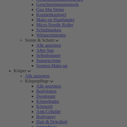
Gesichtsreinigungstools
Gua Sha Steine
Kosmetikspiegel
Make-up Haarbänder
Micro Needle Roller
Schlafmasken
Wimpernbürsten
Sonne & Schutz
Alle anzeigen
After Sun
Selbstbräuner
Sonnencreme
Sonnen-Make-up
Körper
Alle anzeigen
Körperpflege
Alle anzeigen
Bodylotion
Deodorant
Körperbutter
Körperöl
Anti-Cellulite
Bodyspray
Hals & Dekolleté
Intimpflege