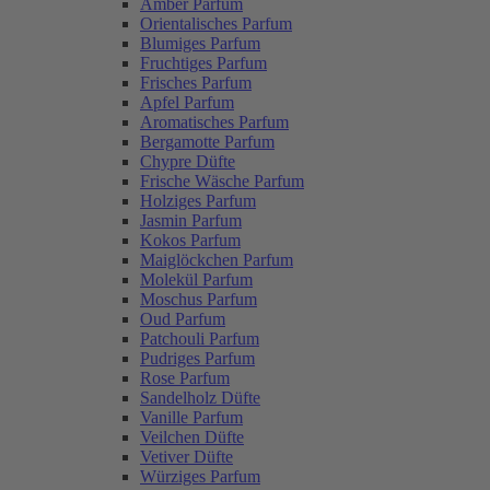
Amber Parfum
Orientalisches Parfum
Blumiges Parfum
Fruchtiges Parfum
Frisches Parfum
Apfel Parfum
Aromatisches Parfum
Bergamotte Parfum
Chypre Düfte
Frische Wäsche Parfum
Holziges Parfum
Jasmin Parfum
Kokos Parfum
Maiglöckchen Parfum
Molekül Parfum
Moschus Parfum
Oud Parfum
Patchouli Parfum
Pudriges Parfum
Rose Parfum
Sandelholz Düfte
Vanille Parfum
Veilchen Düfte
Vetiver Düfte
Würziges Parfum