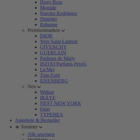
Hugo Boss
Montale
Narciso Rodriguez
Shiseido
Rabanne
Premiummarken
DIOR
Yves Saint Laurent
GIVENCHY
GUERLAIN
Parfums de Marly
INITIO Parfums Privés
La Mer
Tom Ford
EISENBERG
Neu
Widian
IRÄYE
NEST NEW YORK
Ouai
TYPEBEA
Angebote & Bestseller
☀️ Sommer
Alle anzeigen
Highlights