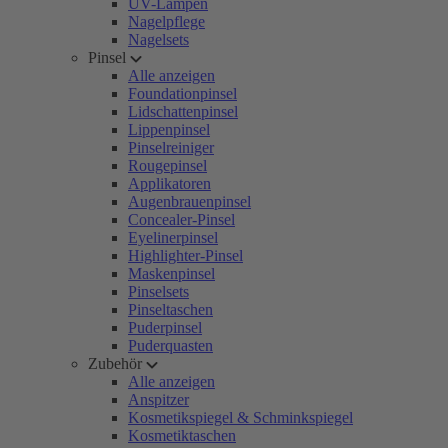
UV-Lampen
Nagelpflege
Nagelsets
Pinsel
Alle anzeigen
Foundationpinsel
Lidschattenpinsel
Lippenpinsel
Pinselreiniger
Rougepinsel
Applikatoren
Augenbrauenpinsel
Concealer-Pinsel
Eyelinerpinsel
Highlighter-Pinsel
Maskenpinsel
Pinselsets
Pinseltaschen
Puderpinsel
Puderquasten
Zubehör
Alle anzeigen
Anspitzer
Kosmetikspiegel & Schminkspiegel
Kosmetiktaschen