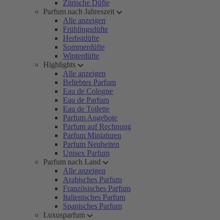
Zitrische Düfte
Parfum nach Jahreszeit
Alle anzeigen
Frühlingsdüfte
Herbstdüfte
Sommerdüfte
Winterdüfte
Highlights
Alle anzeigen
Beliebtes Parfum
Eau de Cologne
Eau de Parfum
Eau de Toilette
Parfum Angebote
Parfum auf Rechnung
Parfum Miniaturen
Parfum Neuheiten
Unisex Parfum
Parfum nach Land
Alle anzeigen
Arabisches Parfum
Französisches Parfum
Italienisches Parfum
Spanisches Parfum
Luxusparfum