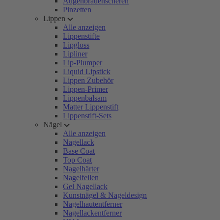
Augenbrauenscheren
Pinzetten
Lippen
Alle anzeigen
Lippenstifte
Lipgloss
Lipliner
Lip-Plumper
Liquid Lipstick
Lippen Zubehör
Lippen-Primer
Lippenbalsam
Matter Lippenstift
Lippenstift-Sets
Nägel
Alle anzeigen
Nagellack
Base Coat
Top Coat
Nagelhärter
Nagelfeilen
Gel Nagellack
Kunstnägel & Nageldesign
Nagelhautentferner
Nagellackentferner