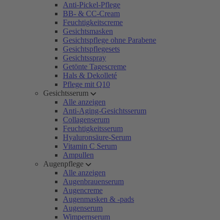
Anti-Pickel-Pflege
BB- & CC-Cream
Feuchtigkeitscreme
Gesichtsmasken
Gesichtspflege ohne Parabene
Gesichtspflegesets
Gesichtsspray
Getönte Tagescreme
Hals & Dekolleté
Pflege mit Q10
Gesichtsserum
Alle anzeigen
Anti-Aging-Gesichtsserum
Collagenserum
Feuchtigkeitsserum
Hyaluronsäure-Serum
Vitamin C Serum
Ampullen
Augenpflege
Alle anzeigen
Augenbrauenserum
Augencreme
Augenmasken & -pads
Augenserum
Wimpernserum