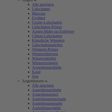
Alle anzeigen
Lidschatten
Mascara
Eyeliner
Creme-Lidschatten
Lidschatten-Primer
Augen-Make-up-Entferner
Glitzer-Lidschatten
Künstliche Wimpern
Lidschattenpaletten
Wimpern-Primer
Wimpernbürsten
Wimpernkleber
Wimpernzangen
Augenbrauenfarbe
Kajal
Sets
Augenbrauen
Alle anzeigen
Augenbrauenfarbe
Augenbrauengel
Augenbrauenpomade
Augenbrauenpuder
Augenbrauenstifte