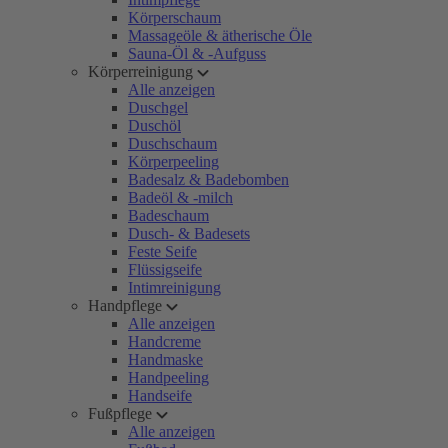
Körperschaum
Massageöle & ätherische Öle
Sauna-Öl & -Aufguss
Körperreinigung
Alle anzeigen
Duschgel
Duschöl
Duschschaum
Körperpeeling
Badesalz & Badebomben
Badeöl & -milch
Badeschaum
Dusch- & Badesets
Feste Seife
Flüssigseife
Intimreinigung
Handpflege
Alle anzeigen
Handcreme
Handmaske
Handpeeling
Handseife
Fußpflege
Alle anzeigen