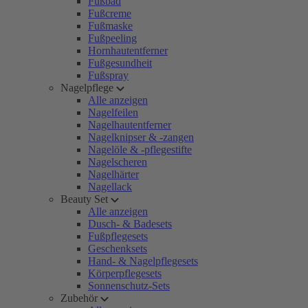
Fußbad
Fußcreme
Fußmaske
Fußpeeling
Hornhautentferner
Fußgesundheit
Fußspray
Nagelpflege
Alle anzeigen
Nagelfeilen
Nagelhautentferner
Nagelknipser & -zangen
Nagelöle & -pflegestifte
Nagelscheren
Nagelhärter
Nagellack
Beauty Set
Alle anzeigen
Dusch- & Badesets
Fußpflegesets
Geschenksets
Hand- & Nagelpflegesets
Körperpflegesets
Sonnenschutz-Sets
Zubehör