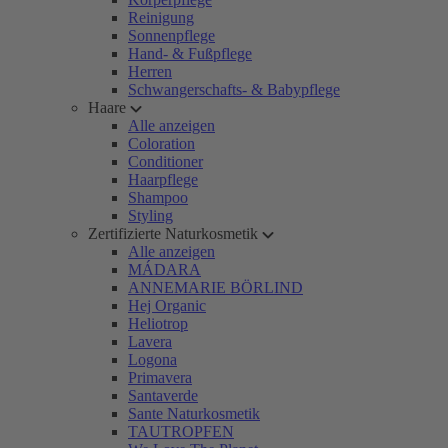
Reinigung
Sonnenpflege
Hand- & Fußpflege
Herren
Schwangerschafts- & Babypflege
Haare
Alle anzeigen
Coloration
Conditioner
Haarpflege
Shampoo
Styling
Zertifizierte Naturkosmetik
Alle anzeigen
MÁDARA
ANNEMARIE BÖRLIND
Hej Organic
Heliotrop
Lavera
Logona
Primavera
Santaverde
Sante Naturkosmetik
TAUTROPFEN