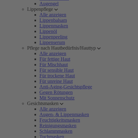
Augengel
Lippenpflege
Alle anzeigen
Lippenbalsam
Lippenmasken
Lippenöl
Lippenpeeling
Lippenserum
Pflege nach Hautbedürfnis/Hauttyp
Alle anzeigen
Für fettige Haut
Für Mischhaut
Für sensible Haut
Für trockene Haut
Für unreine Haut
Anti-Aging-Gesichtspflege
Gegen Rötungen
Mit Sonnenschutz
Gesichtsmasken
Alle anzeigen
Augen- & Lippenmasken
Feuchtigkeitsmasken
Reinigungsmasken
Schlammmasken
Tuchmasken