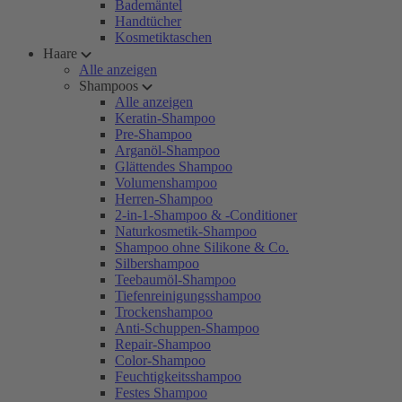
Bademäntel
Handtücher
Kosmetiktaschen
Haare
Alle anzeigen
Shampoos
Alle anzeigen
Keratin-Shampoo
Pre-Shampoo
Arganöl-Shampoo
Glättendes Shampoo
Volumenshampoo
Herren-Shampoo
2-in-1-Shampoo & -Conditioner
Naturkosmetik-Shampoo
Shampoo ohne Silikone & Co.
Silbershampoo
Teebaumöl-Shampoo
Tiefenreinigungsshampoo
Trockenshampoo
Anti-Schuppen-Shampoo
Repair-Shampoo
Color-Shampoo
Feuchtigkeitsshampoo
Festes Shampoo