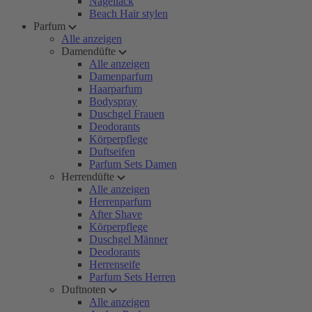
Nagellack
Beach Hair stylen
Parfum
Alle anzeigen
Damendüfte
Alle anzeigen
Damenparfum
Haarparfum
Bodyspray
Duschgel Frauen
Deodorants
Körperpflege
Duftseifen
Parfum Sets Damen
Herrendüfte
Alle anzeigen
Herrenparfum
After Shave
Körperpflege
Duschgel Männer
Deodorants
Herrenseife
Parfum Sets Herren
Duftnoten
Alle anzeigen