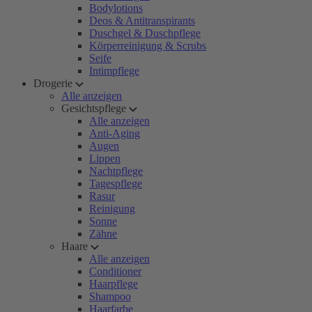
Bodylotions
Deos & Antitranspirants
Duschgel & Duschpflege
Körperreinigung & Scrubs
Seife
Intimpflege
Drogerie
Alle anzeigen
Gesichtspflege
Alle anzeigen
Anti-Aging
Augen
Lippen
Nachtpflege
Tagespflege
Rasur
Reinigung
Sonne
Zähne
Haare
Alle anzeigen
Conditioner
Haarpflege
Shampoo
Haarfarbe