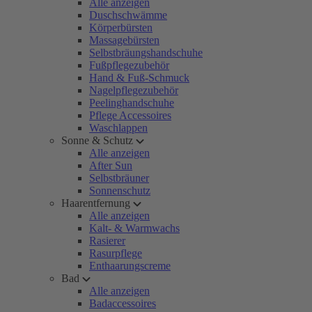
Alle anzeigen
Duschschwämme
Körperbürsten
Massagebürsten
Selbstbräungshandschuhe
Fußpflegezubehör
Hand & Fuß-Schmuck
Nagelpflegezubehör
Peelinghandschuhe
Pflege Accessoires
Waschlappen
Sonne & Schutz
Alle anzeigen
After Sun
Selbstbräuner
Sonnenschutz
Haarentfernung
Alle anzeigen
Kalt- & Warmwachs
Rasierer
Rasurpflege
Enthaarungscreme
Bad
Alle anzeigen
Badaccessoires