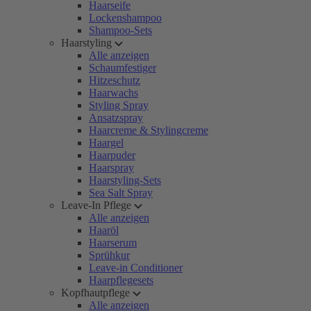
Haarseife
Lockenshampoo
Shampoo-Sets
Haarstyling
Alle anzeigen
Schaumfestiger
Hitzeschutz
Haarwachs
Styling Spray
Ansatzspray
Haarcreme & Stylingcreme
Haargel
Haarpuder
Haarspray
Haarstyling-Sets
Sea Salt Spray
Leave-In Pflege
Alle anzeigen
Haaröl
Haarserum
Sprühkur
Leave-in Conditioner
Haarpflegesets
Kopfhautpflege
Alle anzeigen