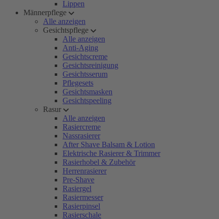
Lippen
Männerpflege
Alle anzeigen
Gesichtspflege
Alle anzeigen
Anti-Aging
Gesichtscreme
Gesichtsreinigung
Gesichtsserum
Pflegesets
Gesichtsmasken
Gesichtspeeling
Rasur
Alle anzeigen
Rasiercreme
Nassrasierer
After Shave Balsam & Lotion
Elektrische Rasierer & Trimmer
Rasierhobel & Zubehör
Herrenrasierer
Pre-Shave
Rasiergel
Rasiermesser
Rasierpinsel
Rasierschale