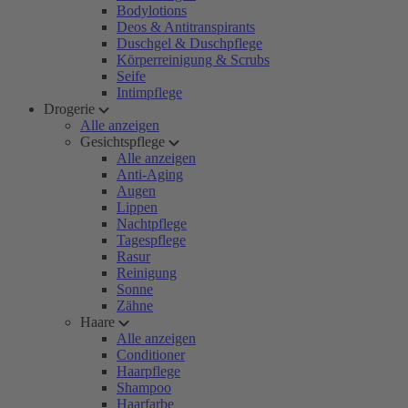
Bodylotions
Deos & Antitranspirants
Duschgel & Duschpflege
Körperreinigung & Scrubs
Seife
Intimpflege
Drogerie
Alle anzeigen
Gesichtspflege
Alle anzeigen
Anti-Aging
Augen
Lippen
Nachtpflege
Tagespflege
Rasur
Reinigung
Sonne
Zähne
Haare
Alle anzeigen
Conditioner
Haarpflege
Shampoo
Haarfarbe