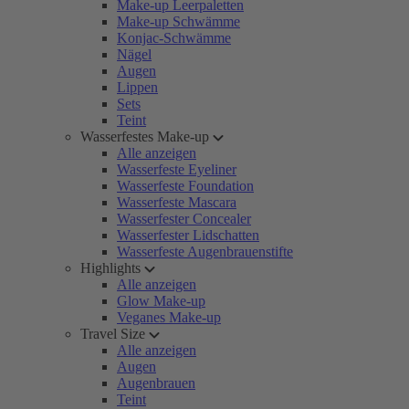
Make-up Leerpaletten
Make-up Schwämme
Konjac-Schwämme
Nägel
Augen
Lippen
Sets
Teint
Wasserfestes Make-up
Alle anzeigen
Wasserfeste Eyeliner
Wasserfeste Foundation
Wasserfeste Mascara
Wasserfester Concealer
Wasserfester Lidschatten
Wasserfeste Augenbrauenstifte
Highlights
Alle anzeigen
Glow Make-up
Veganes Make-up
Travel Size
Alle anzeigen
Augen
Augenbrauen
Teint