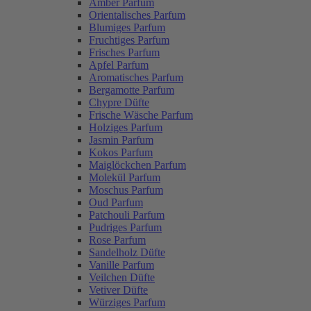
Amber Parfum
Orientalisches Parfum
Blumiges Parfum
Fruchtiges Parfum
Frisches Parfum
Apfel Parfum
Aromatisches Parfum
Bergamotte Parfum
Chypre Düfte
Frische Wäsche Parfum
Holziges Parfum
Jasmin Parfum
Kokos Parfum
Maiglöckchen Parfum
Molekül Parfum
Moschus Parfum
Oud Parfum
Patchouli Parfum
Pudriges Parfum
Rose Parfum
Sandelholz Düfte
Vanille Parfum
Veilchen Düfte
Vetiver Düfte
Würziges Parfum