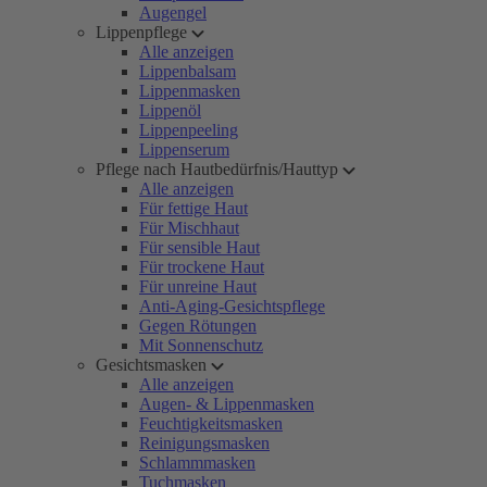
Augengel
Lippenpflege
Alle anzeigen
Lippenbalsam
Lippenmasken
Lippenöl
Lippenpeeling
Lippenserum
Pflege nach Hautbedürfnis/Hauttyp
Alle anzeigen
Für fettige Haut
Für Mischhaut
Für sensible Haut
Für trockene Haut
Für unreine Haut
Anti-Aging-Gesichtspflege
Gegen Rötungen
Mit Sonnenschutz
Gesichtsmasken
Alle anzeigen
Augen- & Lippenmasken
Feuchtigkeitsmasken
Reinigungsmasken
Schlammmasken
Tuchmasken