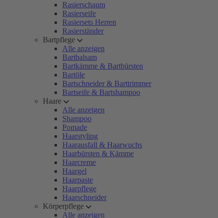
Rasierschaum
Rasierseife
Rasiersets Herren
Rasierständer
Bartpflege
Alle anzeigen
Bartbalsam
Bartkämme & Bartbürsten
Bartöle
Bartschneider & Barttrimmer
Bartseife & Bartshampoo
Haare
Alle anzeigen
Shampoo
Pomade
Haarstyling
Haarausfall & Haarwuchs
Haarbürsten & Kämme
Haarcreme
Haargel
Haarpaste
Haarpflege
Haarschneider
Körperpflege
Alle anzeigen