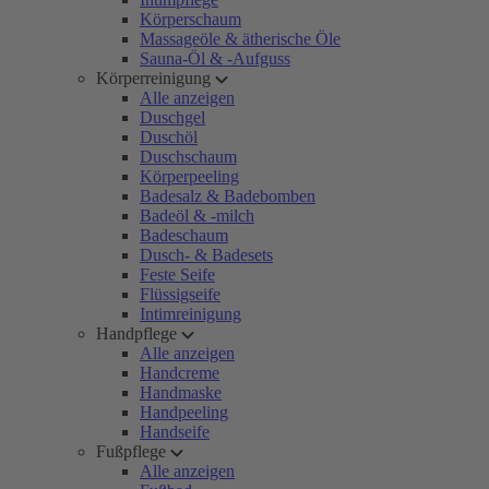
Körperschaum
Massageöle & ätherische Öle
Sauna-Öl & -Aufguss
Körperreinigung
Alle anzeigen
Duschgel
Duschöl
Duschschaum
Körperpeeling
Badesalz & Badebomben
Badeöl & -milch
Badeschaum
Dusch- & Badesets
Feste Seife
Flüssigseife
Intimreinigung
Handpflege
Alle anzeigen
Handcreme
Handmaske
Handpeeling
Handseife
Fußpflege
Alle anzeigen