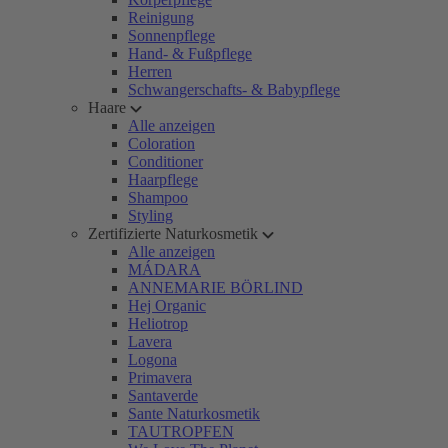
Reinigung
Sonnenpflege
Hand- & Fußpflege
Herren
Schwangerschafts- & Babypflege
Haare
Alle anzeigen
Coloration
Conditioner
Haarpflege
Shampoo
Styling
Zertifizierte Naturkosmetik
Alle anzeigen
MÁDARA
ANNEMARIE BÖRLIND
Hej Organic
Heliotrop
Lavera
Logona
Primavera
Santaverde
Sante Naturkosmetik
TAUTROPFEN