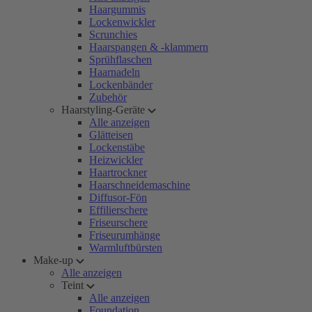
Haargummis
Lockenwickler
Scrunchies
Haarspangen & -klammern
Sprühflaschen
Haarnadeln
Lockenbänder
Zubehör
Haarstyling-Geräte
Alle anzeigen
Glätteisen
Lockenstäbe
Heizwickler
Haartrockner
Haarschneidemaschine
Diffusor-Fön
Effilierschere
Friseurschere
Friseurumhänge
Warmluftbürsten
Make-up
Alle anzeigen
Teint
Alle anzeigen
Foundation