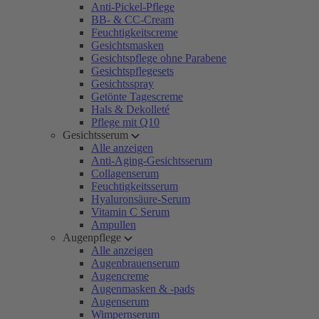
Anti-Pickel-Pflege
BB- & CC-Cream
Feuchtigkeitscreme
Gesichtsmasken
Gesichtspflege ohne Parabene
Gesichtspflegesets
Gesichtsspray
Getönte Tagescreme
Hals & Dekolleté
Pflege mit Q10
Gesichtsserum
Alle anzeigen
Anti-Aging-Gesichtsserum
Collagenserum
Feuchtigkeitsserum
Hyaluronsäure-Serum
Vitamin C Serum
Ampullen
Augenpflege
Alle anzeigen
Augenbrauenserum
Augencreme
Augenmasken & -pads
Augenserum
Wimpernserum