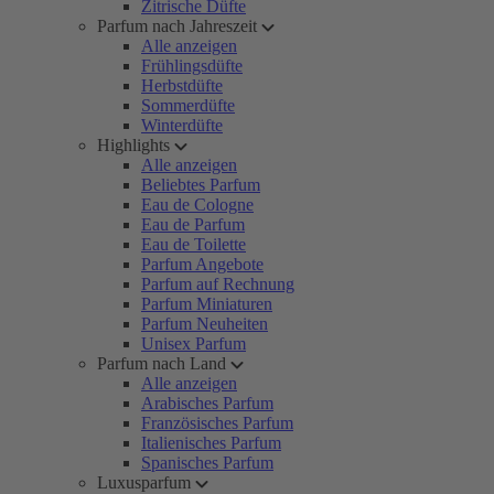
Zitrische Düfte
Parfum nach Jahreszeit
Alle anzeigen
Frühlingsdüfte
Herbstdüfte
Sommerdüfte
Winterdüfte
Highlights
Alle anzeigen
Beliebtes Parfum
Eau de Cologne
Eau de Parfum
Eau de Toilette
Parfum Angebote
Parfum auf Rechnung
Parfum Miniaturen
Parfum Neuheiten
Unisex Parfum
Parfum nach Land
Alle anzeigen
Arabisches Parfum
Französisches Parfum
Italienisches Parfum
Spanisches Parfum
Luxusparfum