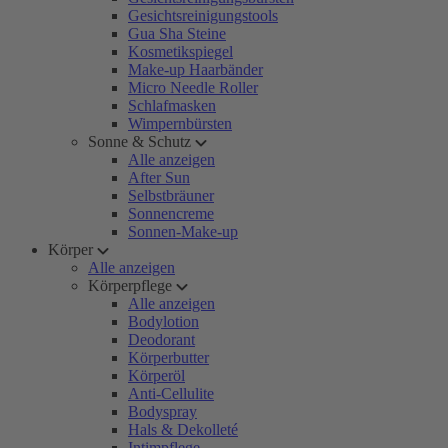
Gesichtsreinigungstools
Gua Sha Steine
Kosmetikspiegel
Make-up Haarbänder
Micro Needle Roller
Schlafmasken
Wimpernbürsten
Sonne & Schutz
Alle anzeigen
After Sun
Selbstbräuner
Sonnencreme
Sonnen-Make-up
Körper
Alle anzeigen
Körperpflege
Alle anzeigen
Bodylotion
Deodorant
Körperbutter
Körperöl
Anti-Cellulite
Bodyspray
Hals & Dekolleté
Intimpflege