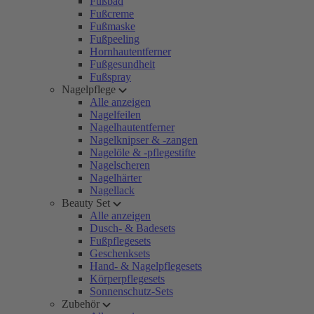
Fußbad
Fußcreme
Fußmaske
Fußpeeling
Hornhautentferner
Fußgesundheit
Fußspray
Nagelpflege
Alle anzeigen
Nagelfeilen
Nagelhautentferner
Nagelknipser & -zangen
Nagelöle & -pflegestifte
Nagelscheren
Nagelhärter
Nagellack
Beauty Set
Alle anzeigen
Dusch- & Badesets
Fußpflegesets
Geschenksets
Hand- & Nagelpflegesets
Körperpflegesets
Sonnenschutz-Sets
Zubehör