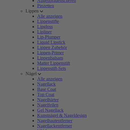
Augenbrauenscheren
Pinzetten
Lippen
Alle anzeigen
Lippenstifte
Lipgloss
Lipliner
Lip-Plumper
Liquid Lipstick
Lippen Zubehör
Lippen-Primer
Lippenbalsam
Matter Lippenstift
Lippenstift-Sets
Nägel
Alle anzeigen
Nagellack
Base Coat
Top Coat
Nagelhärter
Nagelfeilen
Gel Nagellack
Kunstnägel & Nageldesign
Nagelhautentferner
Nagellackentferner