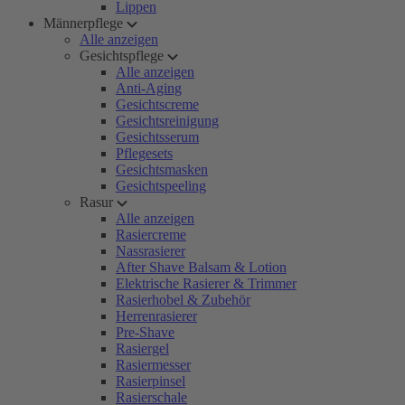
Lippen
Männerpflege
Alle anzeigen
Gesichtspflege
Alle anzeigen
Anti-Aging
Gesichtscreme
Gesichtsreinigung
Gesichtsserum
Pflegesets
Gesichtsmasken
Gesichtspeeling
Rasur
Alle anzeigen
Rasiercreme
Nassrasierer
After Shave Balsam & Lotion
Elektrische Rasierer & Trimmer
Rasierhobel & Zubehör
Herrenrasierer
Pre-Shave
Rasiergel
Rasiermesser
Rasierpinsel
Rasierschale