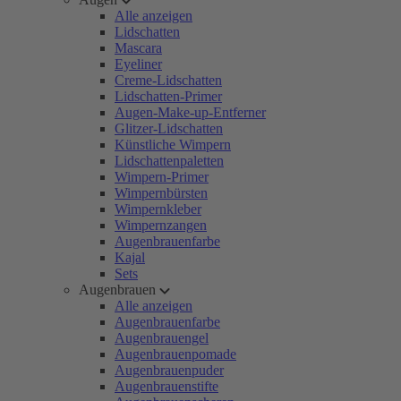
Alle anzeigen
Lidschatten
Mascara
Eyeliner
Creme-Lidschatten
Lidschatten-Primer
Augen-Make-up-Entferner
Glitzer-Lidschatten
Künstliche Wimpern
Lidschattenpaletten
Wimpern-Primer
Wimpernbürsten
Wimpernkleber
Wimpernzangen
Augenbrauenfarbe
Kajal
Sets
Augenbrauen
Alle anzeigen
Augenbrauenfarbe
Augenbrauengel
Augenbrauenpomade
Augenbrauenpuder
Augenbrauenstifte