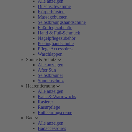
Alle anzeigen
Duschschwämme
Körperbürsten
Massagebürsten
Selbstbräungshandschuhe
Fußpflegezubehör
Hand & Fuß-Schmuck
Nagelpflegezubehör
Peelinghandschuhe
Pflege Accessoires
Waschlappen
Sonne & Schutz
Alle anzeigen
After Sun
Selbstbräuner
Sonnenschutz
Haarentfernung
Alle anzeigen
Kalt- & Warmwachs
Rasierer
Rasurpflege
Enthaarungscreme
Bad
Alle anzeigen
Badaccessoires