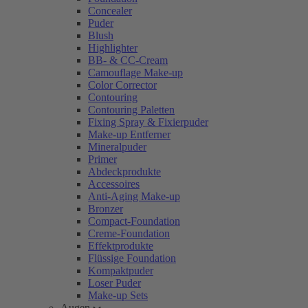
Concealer
Puder
Blush
Highlighter
BB- & CC-Cream
Camouflage Make-up
Color Corrector
Contouring
Contouring Paletten
Fixing Spray & Fixierpuder
Make-up Entferner
Mineralpuder
Primer
Abdeckprodukte
Accessoires
Anti-Aging Make-up
Bronzer
Compact-Foundation
Creme-Foundation
Effektprodukte
Flüssige Foundation
Kompaktpuder
Loser Puder
Make-up Sets
Augen