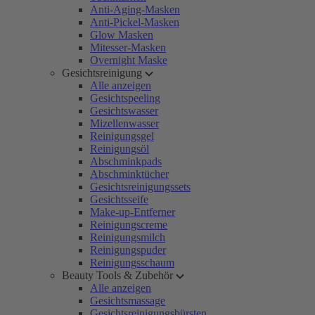
Anti-Aging-Masken
Anti-Pickel-Masken
Glow Masken
Mitesser-Masken
Overnight Maske
Gesichtsreinigung
Alle anzeigen
Gesichtspeeling
Gesichtswasser
Mizellenwasser
Reinigungsgel
Reinigungsöl
Abschminkpads
Abschminktücher
Gesichtsreinigungssets
Gesichtsseife
Make-up-Entferner
Reinigungscreme
Reinigungsmilch
Reinigungspuder
Reinigungsschaum
Beauty Tools & Zubehör
Alle anzeigen
Gesichtsmassage
Gesichtsreinigungsbürsten