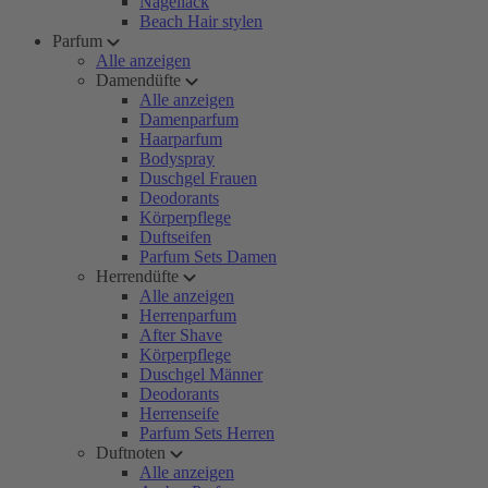
Nagellack
Beach Hair stylen
Parfum
Alle anzeigen
Damendüfte
Alle anzeigen
Damenparfum
Haarparfum
Bodyspray
Duschgel Frauen
Deodorants
Körperpflege
Duftseifen
Parfum Sets Damen
Herrendüfte
Alle anzeigen
Herrenparfum
After Shave
Körperpflege
Duschgel Männer
Deodorants
Herrenseife
Parfum Sets Herren
Duftnoten
Alle anzeigen