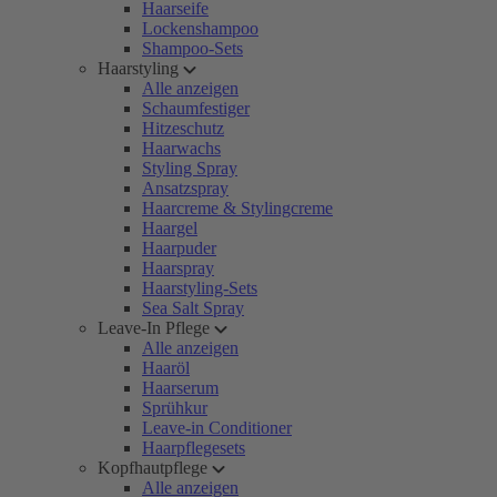
Haarseife
Lockenshampoo
Shampoo-Sets
Haarstyling
Alle anzeigen
Schaumfestiger
Hitzeschutz
Haarwachs
Styling Spray
Ansatzspray
Haarcreme & Stylingcreme
Haargel
Haarpuder
Haarspray
Haarstyling-Sets
Sea Salt Spray
Leave-In Pflege
Alle anzeigen
Haaröl
Haarserum
Sprühkur
Leave-in Conditioner
Haarpflegesets
Kopfhautpflege
Alle anzeigen