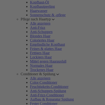
Kopfhaut-Öl
Kopfhautpeeling
Haarwasser
Sonnenschutz & -pflege
Pflege nach Haartyp
Alle anzeigen
Anti-Frizz
Anti-Schuppen
Blondes Haar
Coloriertes Haar
Empfindliche Kopfhaut
Feines & glattes Haar
Fettiges Haar
Lockiges Haar
Mittel gegen Haarausfall
Normales Haar
Trockenes Haar
Conditioner & Spülung
Alle anzeigen
Color-Conditioner
Feuchtigkeits-Conditioner
Anti-Schuppen-Spülung
Anti-Frizz-Conditioner
Aufbau & Reparatur Spülung
Fester Conditioner