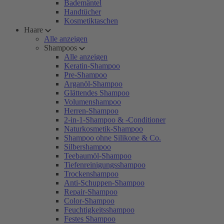
Bademäntel
Handtücher
Kosmetiktaschen
Haare
Alle anzeigen
Shampoos
Alle anzeigen
Keratin-Shampoo
Pre-Shampoo
Arganöl-Shampoo
Glättendes Shampoo
Volumenshampoo
Herren-Shampoo
2-in-1-Shampoo & -Conditioner
Naturkosmetik-Shampoo
Shampoo ohne Silikone & Co.
Silbershampoo
Teebaumöl-Shampoo
Tiefenreinigungsshampoo
Trockenshampoo
Anti-Schuppen-Shampoo
Repair-Shampoo
Color-Shampoo
Feuchtigkeitsshampoo
Festes Shampoo