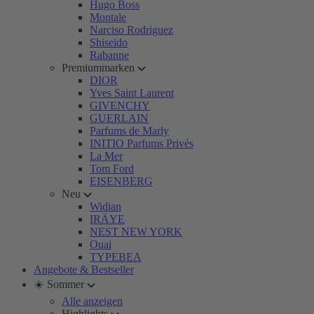
Hugo Boss
Montale
Narciso Rodriguez
Shiseido
Rabanne
Premiummarken
DIOR
Yves Saint Laurent
GIVENCHY
GUERLAIN
Parfums de Marly
INITIO Parfums Privés
La Mer
Tom Ford
EISENBERG
Neu
Widian
IRÄYE
NEST NEW YORK
Ouai
TYPEBEA
Angebote & Bestseller
☀️ Sommer
Alle anzeigen
Highlights