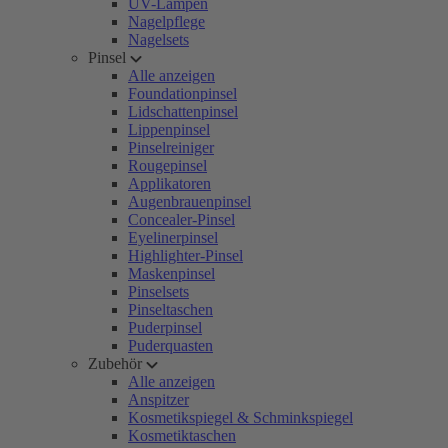
UV-Lampen
Nagelpflege
Nagelsets
Pinsel
Alle anzeigen
Foundationpinsel
Lidschattenpinsel
Lippenpinsel
Pinselreiniger
Rougepinsel
Applikatoren
Augenbrauenpinsel
Concealer-Pinsel
Eyelinerpinsel
Highlighter-Pinsel
Maskenpinsel
Pinselsets
Pinseltaschen
Puderpinsel
Puderquasten
Zubehör
Alle anzeigen
Anspitzer
Kosmetikspiegel & Schminkspiegel
Kosmetiktaschen