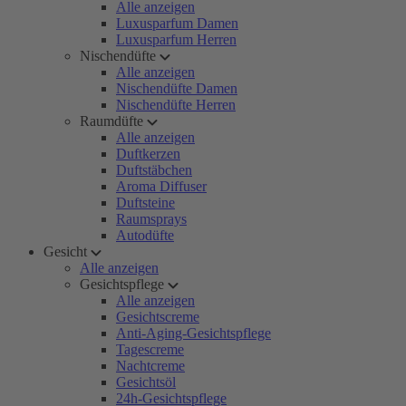
Alle anzeigen
Luxusparfum Damen
Luxusparfum Herren
Nischendüfte
Alle anzeigen
Nischendüfte Damen
Nischendüfte Herren
Raumdüfte
Alle anzeigen
Duftkerzen
Duftstäbchen
Aroma Diffuser
Duftsteine
Raumsprays
Autodüfte
Gesicht
Alle anzeigen
Gesichtspflege
Alle anzeigen
Gesichtscreme
Anti-Aging-Gesichtspflege
Tagescreme
Nachtcreme
Gesichtsöl
24h-Gesichtspflege