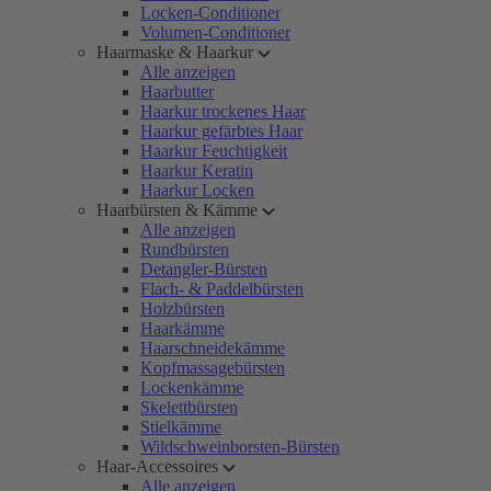
Locken-Conditioner
Volumen-Conditioner
Haarmaske & Haarkur
Alle anzeigen
Haarbutter
Haarkur trockenes Haar
Haarkur gefärbtes Haar
Haarkur Feuchtigkeit
Haarkur Keratin
Haarkur Locken
Haarbürsten & Kämme
Alle anzeigen
Rundbürsten
Detangler-Bürsten
Flach- & Paddelbürsten
Holzbürsten
Haarkämme
Haarschneidekämme
Kopfmassagebürsten
Lockenkämme
Skelettbürsten
Stielkämme
Wildschweinborsten-Bürsten
Haar-Accessoires
Alle anzeigen