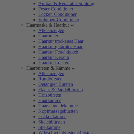
Aufbau & Reparatur Spülung
Fester Conditioner
Locken-Conditioner
Volumen-Conditioner
Haarmaske & Haarkur
Alle anzeigen
Haarbutter
Haarkur trockenes Haar
Haarkur gefärbtes Haar
Haarkur Feuchtigkeit
Haarkur Keratin
Haarkur Locken
Haarbürsten & Kämme
Alle anzeigen
Rundbürsten
Detangler-Bürsten
Flach- & Paddelbürsten
Holzbürsten
Haarkämme
Haarschneidekämme
Kopfmassagebürsten
Lockenkämme
Skelettbürsten
Stielkämme
Wildschweinborsten-Bürsten