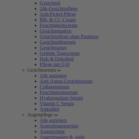
Gesichtsöl
24h-Gesichtspflege
Anti-Pickel-Pflege
BB- & CC-Cream
Feuchtigkeitscreme
Gesichtsmasken
Gesichtspflege ohne Parabene
Gesichtspflegesets
Gesichtsspray
Getönte Tagescreme
Hals & Dekolleté
Pflege mit Q10
Gesichtsserum
Alle anzeigen
Anti-Aging-Gesichtsserum
Collagenserum
Feuchtigkeitsserum
Hyaluronsäure-Serum
Vitamin C Serum
Ampullen
Augenpflege
Alle anzeigen
Augenbrauenserum
Augencreme
Augenmasken & -pads