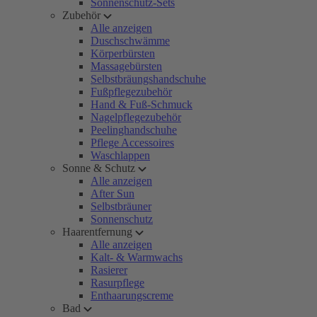
Sonnenschutz-Sets
Zubehör
Alle anzeigen
Duschschwämme
Körperbürsten
Massagebürsten
Selbstbräungshandschuhe
Fußpflegezubehör
Hand & Fuß-Schmuck
Nagelpflegezubehör
Peelinghandschuhe
Pflege Accessoires
Waschlappen
Sonne & Schutz
Alle anzeigen
After Sun
Selbstbräuner
Sonnenschutz
Haarentfernung
Alle anzeigen
Kalt- & Warmwachs
Rasierer
Rasurpflege
Enthaarungscreme
Bad