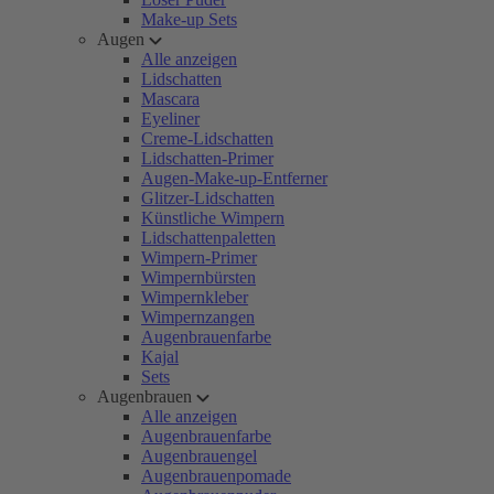
Make-up Sets
Augen
Alle anzeigen
Lidschatten
Mascara
Eyeliner
Creme-Lidschatten
Lidschatten-Primer
Augen-Make-up-Entferner
Glitzer-Lidschatten
Künstliche Wimpern
Lidschattenpaletten
Wimpern-Primer
Wimpernbürsten
Wimpernkleber
Wimpernzangen
Augenbrauenfarbe
Kajal
Sets
Augenbrauen
Alle anzeigen
Augenbrauenfarbe
Augenbrauengel
Augenbrauenpomade