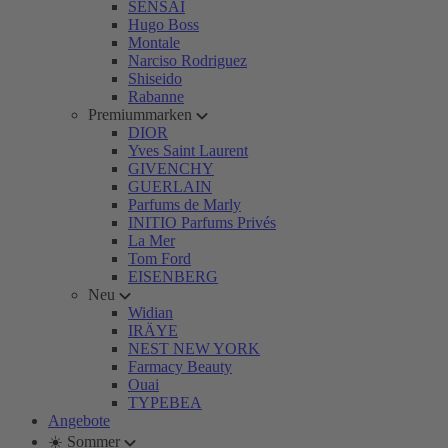
SENSAI
Hugo Boss
Montale
Narciso Rodriguez
Shiseido
Rabanne
Premiummarken
DIOR
Yves Saint Laurent
GIVENCHY
GUERLAIN
Parfums de Marly
INITIO Parfums Privés
La Mer
Tom Ford
EISENBERG
Neu
Widian
IRÄYE
NEST NEW YORK
Farmacy Beauty
Ouai
TYPEBEA
Angebote
☀️ Sommer