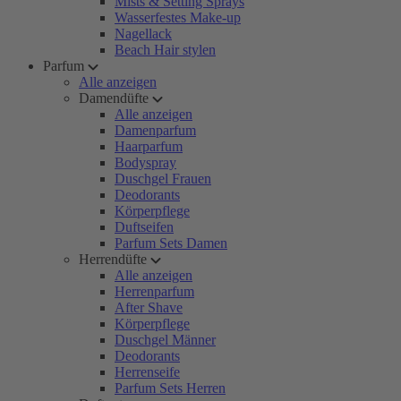
Mists & Setting Sprays
Wasserfestes Make-up
Nagellack
Beach Hair stylen
Parfum
Alle anzeigen
Damendüfte
Alle anzeigen
Damenparfum
Haarparfum
Bodyspray
Duschgel Frauen
Deodorants
Körperpflege
Duftseifen
Parfum Sets Damen
Herrendüfte
Alle anzeigen
Herrenparfum
After Shave
Körperpflege
Duschgel Männer
Deodorants
Herrenseife
Parfum Sets Herren