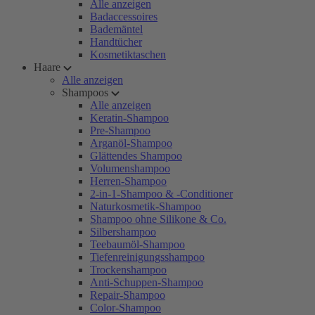
Alle anzeigen
Badaccessoires
Bademäntel
Handtücher
Kosmetiktaschen
Haare
Alle anzeigen
Shampoos
Alle anzeigen
Keratin-Shampoo
Pre-Shampoo
Arganöl-Shampoo
Glättendes Shampoo
Volumenshampoo
Herren-Shampoo
2-in-1-Shampoo & -Conditioner
Naturkosmetik-Shampoo
Shampoo ohne Silikone & Co.
Silbershampoo
Teebaumöl-Shampoo
Tiefenreinigungsshampoo
Trockenshampoo
Anti-Schuppen-Shampoo
Repair-Shampoo
Color-Shampoo