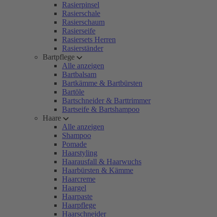
Rasierpinsel
Rasierschale
Rasierschaum
Rasierseife
Rasiersets Herren
Rasierständer
Bartpflege
Alle anzeigen
Bartbalsam
Bartkämme & Bartbürsten
Bartöle
Bartschneider & Barttrimmer
Bartseife & Bartshampoo
Haare
Alle anzeigen
Shampoo
Pomade
Haarstyling
Haarausfall & Haarwuchs
Haarbürsten & Kämme
Haarcreme
Haargel
Haarpaste
Haarpflege
Haarschneider