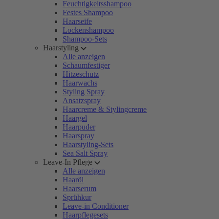
Feuchtigkeitsshampoo
Festes Shampoo
Haarseife
Lockenshampoo
Shampoo-Sets
Haarstyling
Alle anzeigen
Schaumfestiger
Hitzeschutz
Haarwachs
Styling Spray
Ansatzspray
Haarcreme & Stylingcreme
Haargel
Haarpuder
Haarspray
Haarstyling-Sets
Sea Salt Spray
Leave-In Pflege
Alle anzeigen
Haaröl
Haarserum
Sprühkur
Leave-in Conditioner
Haarpflegesets