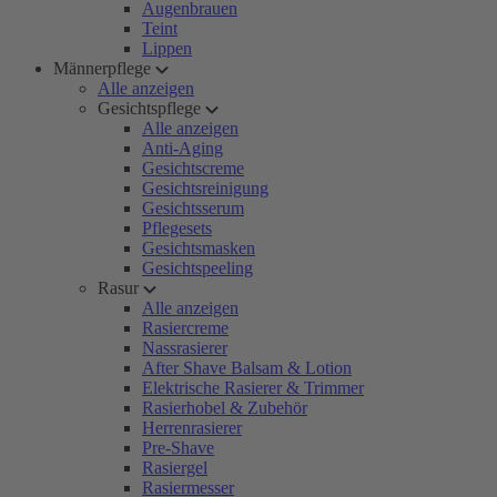
Augenbrauen
Teint
Lippen
Männerpflege
Alle anzeigen
Gesichtspflege
Alle anzeigen
Anti-Aging
Gesichtscreme
Gesichtsreinigung
Gesichtsserum
Pflegesets
Gesichtsmasken
Gesichtspeeling
Rasur
Alle anzeigen
Rasiercreme
Nassrasierer
After Shave Balsam & Lotion
Elektrische Rasierer & Trimmer
Rasierhobel & Zubehör
Herrenrasierer
Pre-Shave
Rasiergel
Rasiermesser