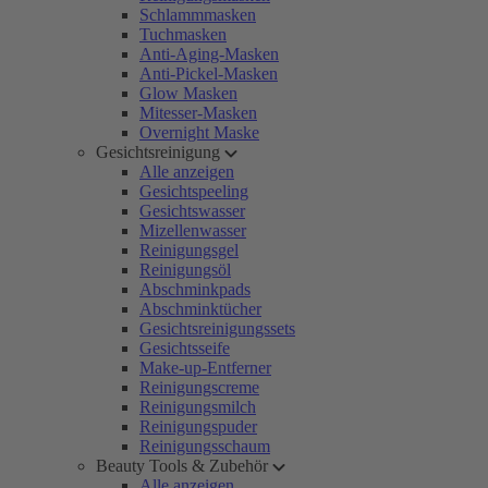
Schlammmasken
Tuchmasken
Anti-Aging-Masken
Anti-Pickel-Masken
Glow Masken
Mitesser-Masken
Overnight Maske
Gesichtsreinigung
Alle anzeigen
Gesichtspeeling
Gesichtswasser
Mizellenwasser
Reinigungsgel
Reinigungsöl
Abschminkpads
Abschminktücher
Gesichtsreinigungssets
Gesichtsseife
Make-up-Entferner
Reinigungscreme
Reinigungsmilch
Reinigungspuder
Reinigungsschaum
Beauty Tools & Zubehör
Alle anzeigen