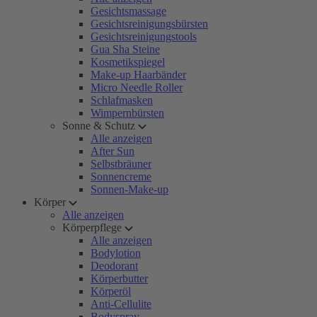
Gesichtsmassage
Gesichtsreinigungsbürsten
Gesichtsreinigungstools
Gua Sha Steine
Kosmetikspiegel
Make-up Haarbänder
Micro Needle Roller
Schlafmasken
Wimpernbürsten
Sonne & Schutz
Alle anzeigen
After Sun
Selbstbräuner
Sonnencreme
Sonnen-Make-up
Körper
Alle anzeigen
Körperpflege
Alle anzeigen
Bodylotion
Deodorant
Körperbutter
Körperöl
Anti-Cellulite
Bodyspray