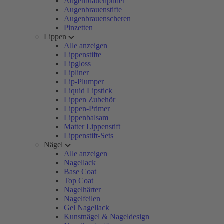
Augenbrauenpuder
Augenbrauenstifte
Augenbrauenscheren
Pinzetten
Lippen
Alle anzeigen
Lippenstifte
Lipgloss
Lipliner
Lip-Plumper
Liquid Lipstick
Lippen Zubehör
Lippen-Primer
Lippenbalsam
Matter Lippenstift
Lippenstift-Sets
Nägel
Alle anzeigen
Nagellack
Base Coat
Top Coat
Nagelhärter
Nagelfeilen
Gel Nagellack
Kunstnägel & Nageldesign