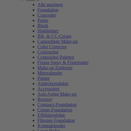
Alle anzeigen
Foundation
Concealer
Puder
Blush
Highlighter
BB- & CC-Cream
Camouflage Make-up
Color Corrector
Contouring
Contouring Paletten
Fixing Spray & Fixierpuder
Make-up Entferner
Mineralpuder
Primer
Abdeckprodukte
Accessoires
Anti-Aging Make-up
Bronzer
Compact-Foundation
Creme-Foundation
Effektprodukte
Flüssige Foundation
Kompaktpuder
Loser Puder