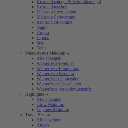
Kosmetikspiegel & Schminkspiegel
Kosmetiktaschen
Make-up Leerpaletten
Make-up Schwämme
Konjac-Schwämme
Nägel
Augen
Lippen
Sets
Teint
Wasserfestes Make-up
Alle anzeigen
Wasserfeste Eyeliner
Wasserfeste Foundation
Wasserfeste Mascara
Wasserfester Concealer
Wasserfester Lidschatten
Wasserfeste Augenbrauenstifte
Highlights
Alle anzeigen
Glow Make-up
Veganes Make-up
Travel Size
Alle anzeigen
Augen