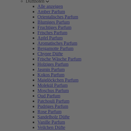
Duftnoten
Alle anzeigen
Amber Parfum
Orientalisches Parfum
Blumiges Parfum
Fruchtiges Parfum
Frisches Parfum
Apfel Parfum
Aromatisches Parfum
Bergamotte Parfum
Chypre Düfte
Frische Wäsche Parfum
Holziges Parfum
Jasmin Parfum
Kokos Parfum
Maiglöckchen Parfum
Molekül Parfum
Moschus Parfum
Oud Parfum
Patchouli Parfum
Pudriges Parfum
Rose Parfum
Sandelholz Düfte
Vanille Parfum
Veilchen Düfte