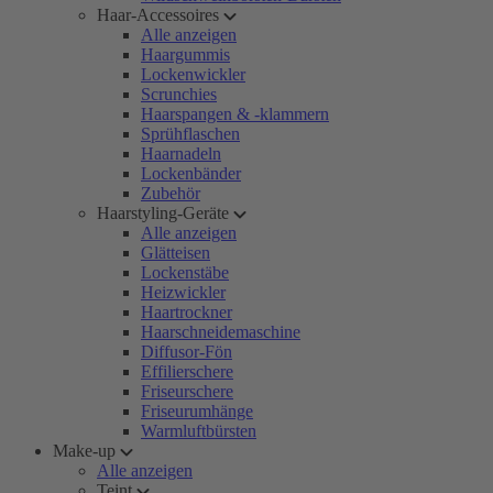
Haar-Accessoires
Alle anzeigen
Haargummis
Lockenwickler
Scrunchies
Haarspangen & -klammern
Sprühflaschen
Haarnadeln
Lockenbänder
Zubehör
Haarstyling-Geräte
Alle anzeigen
Glätteisen
Lockenstäbe
Heizwickler
Haartrockner
Haarschneidemaschine
Diffusor-Fön
Effilierschere
Friseurschere
Friseurumhänge
Warmluftbürsten
Make-up
Alle anzeigen
Teint