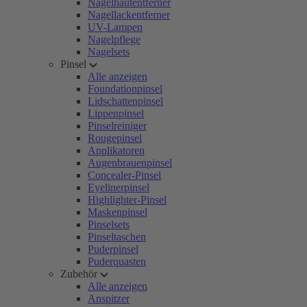
Nagelhautentferner
Nagellackentferner
UV-Lampen
Nagelpflege
Nagelsets
Pinsel
Alle anzeigen
Foundationpinsel
Lidschattenpinsel
Lippenpinsel
Pinselreiniger
Rougepinsel
Applikatoren
Augenbrauenpinsel
Concealer-Pinsel
Eyelinerpinsel
Highlighter-Pinsel
Maskenpinsel
Pinselsets
Pinseltaschen
Puderpinsel
Puderquasten
Zubehör
Alle anzeigen
Anspitzer