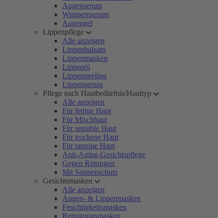
Augenserum
Wimpernserum
Augengel
Lippenpflege
Alle anzeigen
Lippenbalsam
Lippenmasken
Lippenöl
Lippenpeeling
Lippenserum
Pflege nach Hautbedürfnis/Hauttyp
Alle anzeigen
Für fettige Haut
Für Mischhaut
Für sensible Haut
Für trockene Haut
Für unreine Haut
Anti-Aging-Gesichtspflege
Gegen Rötungen
Mit Sonnenschutz
Gesichtsmasken
Alle anzeigen
Augen- & Lippenmasken
Feuchtigkeitsmasken
Reinigungsmasken