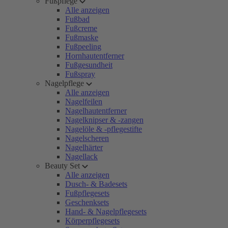
Fußpflege
Alle anzeigen
Fußbad
Fußcreme
Fußmaske
Fußpeeling
Hornhautentferner
Fußgesundheit
Fußspray
Nagelpflege
Alle anzeigen
Nagelfeilen
Nagelhautentferner
Nagelknipser & -zangen
Nagelöle & -pflegestifte
Nagelscheren
Nagelhärter
Nagellack
Beauty Set
Alle anzeigen
Dusch- & Badesets
Fußpflegesets
Geschenksets
Hand- & Nagelpflegesets
Körperpflegesets