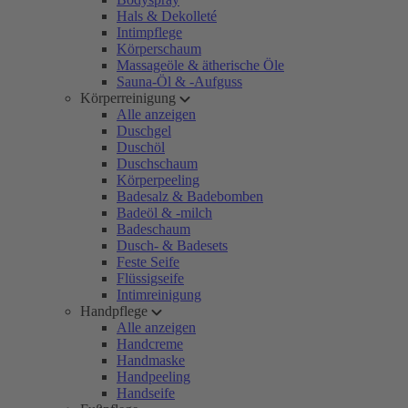
Hals & Dekolleté
Intimpflege
Körperschaum
Massageöle & ätherische Öle
Sauna-Öl & -Aufguss
Körperreinigung
Alle anzeigen
Duschgel
Duschöl
Duschschaum
Körperpeeling
Badesalz & Badebomben
Badeöl & -milch
Badeschaum
Dusch- & Badesets
Feste Seife
Flüssigseife
Intimreinigung
Handpflege
Alle anzeigen
Handcreme
Handmaske
Handpeeling
Handseife