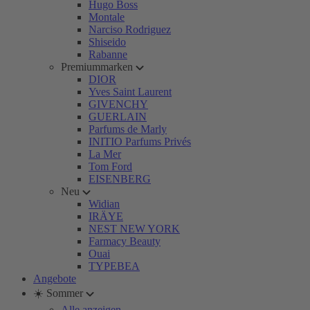
Hugo Boss
Montale
Narciso Rodriguez
Shiseido
Rabanne
Premiummarken
DIOR
Yves Saint Laurent
GIVENCHY
GUERLAIN
Parfums de Marly
INITIO Parfums Privés
La Mer
Tom Ford
EISENBERG
Neu
Widian
IRÄYE
NEST NEW YORK
Farmacy Beauty
Ouai
TYPEBEA
Angebote
☀️ Sommer
Alle anzeigen