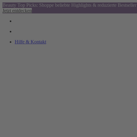
Beauty Top Picks: Shoppe beliebte Highlights & reduzierte Bestseller
Jetzt entdecken
Hilfe & Kontakt