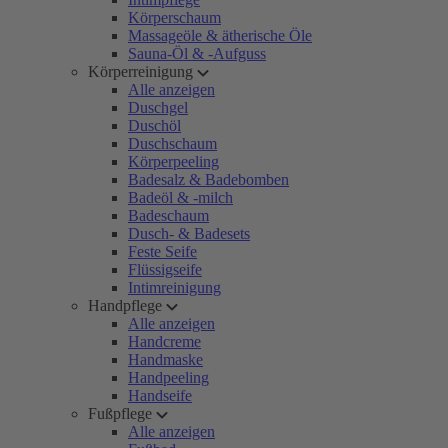
Körperschaum
Massageöle & ätherische Öle
Sauna-Öl & -Aufguss
Körperreinigung
Alle anzeigen
Duschgel
Duschöl
Duschschaum
Körperpeeling
Badesalz & Badebomben
Badeöl & -milch
Badeschaum
Dusch- & Badesets
Feste Seife
Flüssigseife
Intimreinigung
Handpflege
Alle anzeigen
Handcreme
Handmaske
Handpeeling
Handseife
Fußpflege
Alle anzeigen