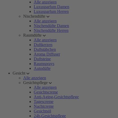
Alle anzeigen
Luxusparfum Damen
Luxusparfum Herren
Nischendüfte
Alle anzeigen
Nischendüfte Damen
Nischendüfte Herren
Raumdüfte
Alle anzeigen
Duftkerzen
Duftstäbchen
Aroma Diffuser
Duftsteine
Raumsprays
Autodüfte
Gesicht
Alle anzeigen
Gesichtspflege
Alle anzeigen
Gesichtscreme
Anti-Aging-Gesichtspflege
Tagescreme
Nachtcreme
Gesichtsöl
24h-Gesichtspflege