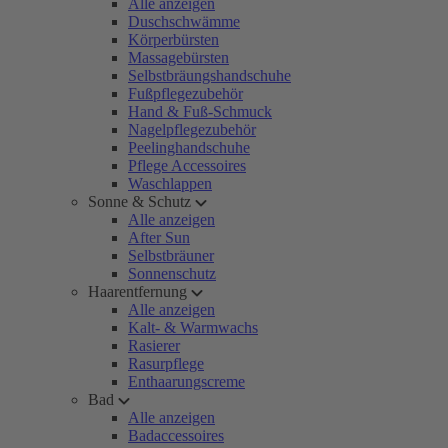
Alle anzeigen
Duschschwämme
Körperbürsten
Massagebürsten
Selbstbräungshandschuhe
Fußpflegezubehör
Hand & Fuß-Schmuck
Nagelpflegezubehör
Peelinghandschuhe
Pflege Accessoires
Waschlappen
Sonne & Schutz
Alle anzeigen
After Sun
Selbstbräuner
Sonnenschutz
Haarentfernung
Alle anzeigen
Kalt- & Warmwachs
Rasierer
Rasurpflege
Enthaarungscreme
Bad
Alle anzeigen
Badaccessoires