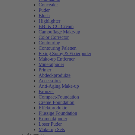
Concealer
Puder
Blush
Highlighter
BB- & CC-Cream
Camouflage Make-up
Color Corrector
Contouring
Contouring Paletten
Fixing Spray & Fixierpuder
Make-up Entferner
Mineralpuder
Primer
Abdeckprodukte
Accessoires
Anti-Aging Make-up
Bronzer
Compact-Foundation
Creme-Foundation
Effektprodukte
Flüssige Foundation
Kompaktpuder
Loser Puder
Make-up Sets
Augen