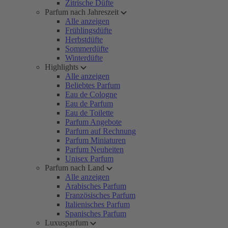
Zitrische Düfte
Parfum nach Jahreszeit
Alle anzeigen
Frühlingsdüfte
Herbstdüfte
Sommerdüfte
Winterdüfte
Highlights
Alle anzeigen
Beliebtes Parfum
Eau de Cologne
Eau de Parfum
Eau de Toilette
Parfum Angebote
Parfum auf Rechnung
Parfum Miniaturen
Parfum Neuheiten
Unisex Parfum
Parfum nach Land
Alle anzeigen
Arabisches Parfum
Französisches Parfum
Italienisches Parfum
Spanisches Parfum
Luxusparfum