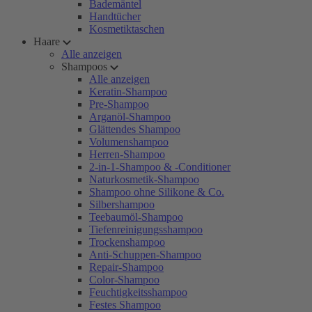
Bademäntel
Handtücher
Kosmetiktaschen
Haare
Alle anzeigen
Shampoos
Alle anzeigen
Keratin-Shampoo
Pre-Shampoo
Arganöl-Shampoo
Glättendes Shampoo
Volumenshampoo
Herren-Shampoo
2-in-1-Shampoo & -Conditioner
Naturkosmetik-Shampoo
Shampoo ohne Silikone & Co.
Silbershampoo
Teebaumöl-Shampoo
Tiefenreinigungsshampoo
Trockenshampoo
Anti-Schuppen-Shampoo
Repair-Shampoo
Color-Shampoo
Feuchtigkeitsshampoo
Festes Shampoo