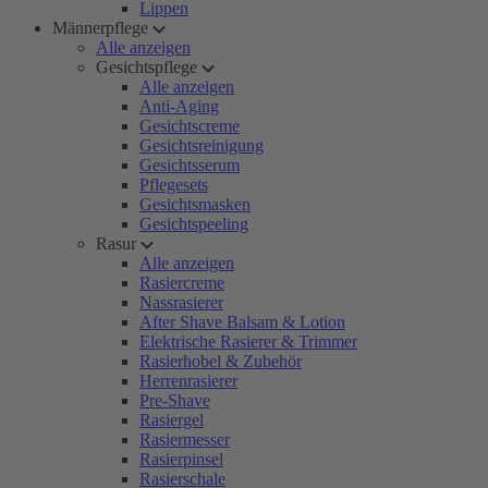
Lippen
Männerpflege
Alle anzeigen
Gesichtspflege
Alle anzeigen
Anti-Aging
Gesichtscreme
Gesichtsreinigung
Gesichtsserum
Pflegesets
Gesichtsmasken
Gesichtspeeling
Rasur
Alle anzeigen
Rasiercreme
Nassrasierer
After Shave Balsam & Lotion
Elektrische Rasierer & Trimmer
Rasierhobel & Zubehör
Herrenrasierer
Pre-Shave
Rasiergel
Rasiermesser
Rasierpinsel
Rasierschale