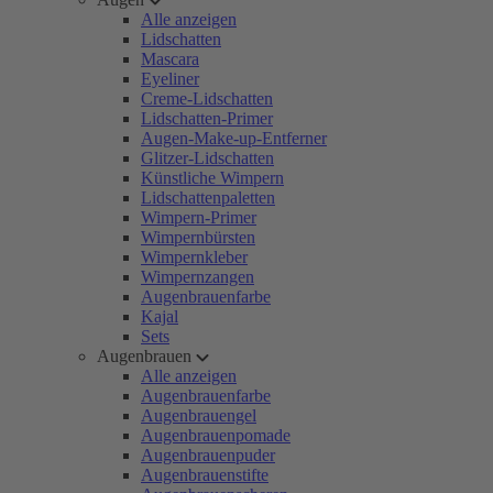
Alle anzeigen
Lidschatten
Mascara
Eyeliner
Creme-Lidschatten
Lidschatten-Primer
Augen-Make-up-Entferner
Glitzer-Lidschatten
Künstliche Wimpern
Lidschattenpaletten
Wimpern-Primer
Wimpernbürsten
Wimpernkleber
Wimpernzangen
Augenbrauenfarbe
Kajal
Sets
Augenbrauen
Alle anzeigen
Augenbrauenfarbe
Augenbrauengel
Augenbrauenpomade
Augenbrauenpuder
Augenbrauenstifte