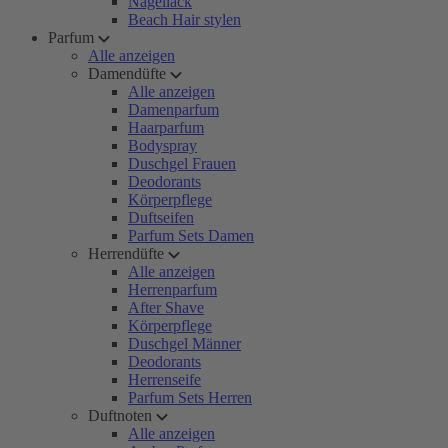
Nagellack
Beach Hair stylen
Parfum
Alle anzeigen
Damendüfte
Alle anzeigen
Damenparfum
Haarparfum
Bodyspray
Duschgel Frauen
Deodorants
Körperpflege
Duftseifen
Parfum Sets Damen
Herrendüfte
Alle anzeigen
Herrenparfum
After Shave
Körperpflege
Duschgel Männer
Deodorants
Herrenseife
Parfum Sets Herren
Duftnoten
Alle anzeigen