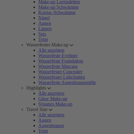
Make-up Leerpaletten
Make-up Schwämme
Konjac-Schwämme
Nägel
Augen
Lippen
Sets
Teint
Wasserfestes Make-up
Alle anzeigen
Wasserfeste Eyeliner
Wasserfeste Foundation
Wasserfeste Mascara
Wasserfester Concealer
Wasserfester Lidschatten
Wasserfeste Augenbrauenstifte
Highlights
Alle anzeigen
Glow Make-up
Veganes Make-up
Travel Size
Alle anzeigen
Augen
Augenbrauen
Teint