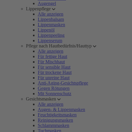
Augengel
Lippenpflege
Alle anzeigen
Lippenbalsam
Lippenmasken
Lippenöl
Lippenpeeling
Lippenserum
Pflege nach Hautbedürfnis/Hauttyp
Alle anzeigen
Für fettige Haut
Für Mischhaut
Für sensible Haut
Für trockene Haut
Für unreine Haut
Anti-Aging-Gesichtspflege
Gegen Rötungen
Mit Sonnenschutz
Gesichtsmasken
Alle anzeigen
Augen- & Lippenmasken
Feuchtigkeitsmasken
Reinigungsmasken
Schlammmasken
Tuchmasken