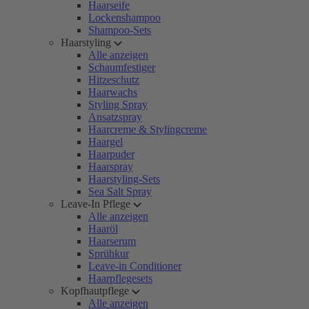
Haarseife
Lockenshampoo
Shampoo-Sets
Haarstyling
Alle anzeigen
Schaumfestiger
Hitzeschutz
Haarwachs
Styling Spray
Ansatzspray
Haarcreme & Stylingcreme
Haargel
Haarpuder
Haarspray
Haarstyling-Sets
Sea Salt Spray
Leave-In Pflege
Alle anzeigen
Haaröl
Haarserum
Sprühkur
Leave-in Conditioner
Haarpflegesets
Kopfhautpflege
Alle anzeigen