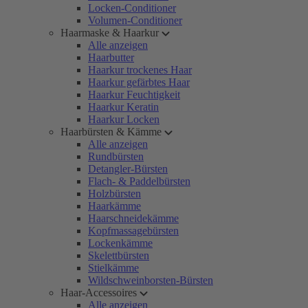
Locken-Conditioner
Volumen-Conditioner
Haarmaske & Haarkur
Alle anzeigen
Haarbutter
Haarkur trockenes Haar
Haarkur gefärbtes Haar
Haarkur Feuchtigkeit
Haarkur Keratin
Haarkur Locken
Haarbürsten & Kämme
Alle anzeigen
Rundbürsten
Detangler-Bürsten
Flach- & Paddelbürsten
Holzbürsten
Haarkämme
Haarschneidekämme
Kopfmassagebürsten
Lockenkämme
Skelettbürsten
Stielkämme
Wildschweinborsten-Bürsten
Haar-Accessoires
Alle anzeigen