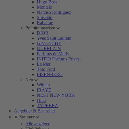
Hugo Boss
Montale
Narciso Rodriguez
Shiseido
Rabanne
Premiummarken
DIOR
Yves Saint Laurent
GIVENCHY
GUERLAIN
Parfums de Marly
INITIO Parfums Privés
La Mer
Tom Ford
EISENBERG
Neu
Widian
IRÄYE
NEST NEW YORK
Ouai
TYPEBEA
Angebote & Bestseller
☀️ Sommer
Alle anzeigen
Highlights