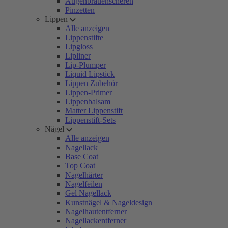
Augenbrauenscheren
Pinzetten
Lippen
Alle anzeigen
Lippenstifte
Lipgloss
Lipliner
Lip-Plumper
Liquid Lipstick
Lippen Zubehör
Lippen-Primer
Lippenbalsam
Matter Lippenstift
Lippenstift-Sets
Nägel
Alle anzeigen
Nagellack
Base Coat
Top Coat
Nagelhärter
Nagelfeilen
Gel Nagellack
Kunstnägel & Nageldesign
Nagelhautentferner
Nagellackentferner