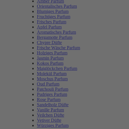
Amber Parfum
Orientalisches Parfum
Blumiges Parfum
Fruchtiges Parfum
Frisches Parfum
Apfel Parfum
Aromatisches Parfum
Bergamotte Parfum
Chypre Düfte
Frische Wäsche Parfum
Holziges Parfum
Jasmin Parfum
Kokos Parfum
Maiglöckchen Parfum
Molekül Parfum
Moschus Parfum
Oud Parfum
Patchouli Parfum
Pudriges Parfum
Rose Parfum
Sandelholz Düfte
Vanille Parfum
Veilchen Düfte
Vetiver Düfte
Würziges Parfum