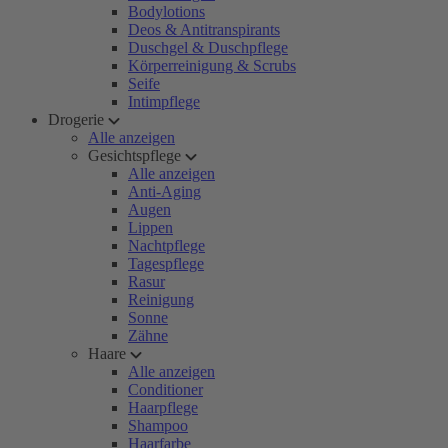
Bodylotions
Deos & Antitranspirants
Duschgel & Duschpflege
Körperreinigung & Scrubs
Seife
Intimpflege
Drogerie
Alle anzeigen
Gesichtspflege
Alle anzeigen
Anti-Aging
Augen
Lippen
Nachtpflege
Tagespflege
Rasur
Reinigung
Sonne
Zähne
Haare
Alle anzeigen
Conditioner
Haarpflege
Shampoo
Haarfarbe