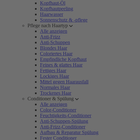
Kopfhaut-Öl
Kopfhautpeeling
Haarwasser
Sonnenschutz & -pflege
Pflege nach Haartyp
Alle anzeigen
Anti-Frizz
Anti-Schuppen
Blondes Haar
Coloriertes Haar
Empfindliche Kopfhaut
Feines & glattes Haar
Fettiges Haar
Lockiges Haar
Mittel gegen Haarausfall
Normales Haar
Trockenes Haar
Conditioner & Spülung
Alle anzeigen
Color-Conditioner
Feuchtigkeits-Conditioner
Anti-Schuppen-Spülung
Anti-Frizz-Conditioner
Aufbau & Reparatur Spülung
Fester Conditioner