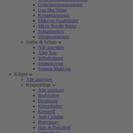
Gesichtsreinigungstools
Gua Sha Steine
Kosmetikspiegel
Make-up Haarbänder
Micro Needle Roller
Schlafmasken
Wimpernbürsten
Sonne & Schutz
Alle anzeigen
After Sun
Selbstbräuner
Sonnencreme
Sonnen-Make-up
Körper
Alle anzeigen
Körperpflege
Alle anzeigen
Bodylotion
Deodorant
Körperbutter
Körperöl
Anti-Cellulite
Bodyspray
Hals & Dekolleté
Intimpflege