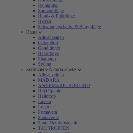
Reinigung
Sonnenpflege
Hand- & Fußpflege
Herren
Schwangerschafts- & Babypflege
Haare
Alle anzeigen
Coloration
Conditioner
Haarpflege
Shampoo
Styling
Zertifizierte Naturkosmetik
Alle anzeigen
MÁDARA
ANNEMARIE BÖRLIND
Hej Organic
Heliotrop
Lavera
Logona
Primavera
Santaverde
Sante Naturkosmetik
TAUTROPFEN