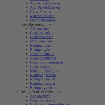
Anti-Aging-Masken
Anti-Pickel-Masken
Glow Masken
Mitesser-Masken
Overnight Maske
Gesichtsreinigung
Alle anzeigen
Gesichtspeeling
Gesichtswasser
Mizellenwasser
Reinigungsgel
Reinigungsöl
Abschminkpads
Abschminktücher
Gesichtsreinigungssets
Gesichtsseife
Make-up-Entferner
Reinigungscreme
Reinigungsmilch
Reinigungspuder
Reinigungsschaum
Beauty Tools & Zubehör
Alle anzeigen
Gesichtsmassage
Gesichtsreinigungsbürsten