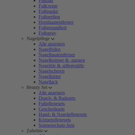
Fußbad
Fußcreme
Fußmaske
Fußpeeling
Hornhautentferner
Fußgesundheit
Fußspray
Nagelpflege
Alle anzeigen
Nagelfeilen
Nagelhautentferner
Nagelknipser & -zangen
Nagelöle & -pflegestifte
Nagelscheren
Nagelhärter
Nagellack
Beauty Set
Alle anzeigen
Dusch- & Badesets
Fußpflegesets
Geschenksets
Hand- & Nagelpflegesets
Körperpflegesets
Sonnenschutz-Sets
Zubehör