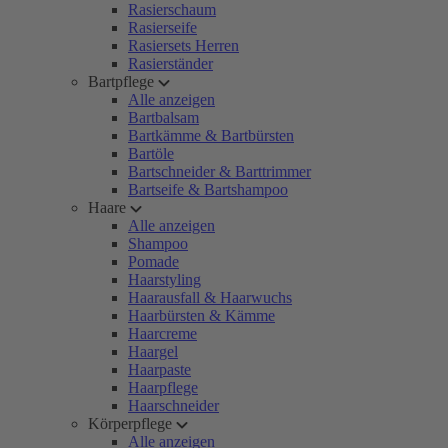
Rasierschaum
Rasierseife
Rasiersets Herren
Rasierständer
Bartpflege
Alle anzeigen
Bartbalsam
Bartkämme & Bartbürsten
Bartöle
Bartschneider & Barttrimmer
Bartseife & Bartshampoo
Haare
Alle anzeigen
Shampoo
Pomade
Haarstyling
Haarausfall & Haarwuchs
Haarbürsten & Kämme
Haarcreme
Haargel
Haarpaste
Haarpflege
Haarschneider
Körperpflege
Alle anzeigen