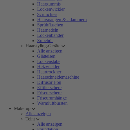
Haargummis
Lockenwickler
Scrunchies
Haarspangen & -klammern
Sprühflaschen
Haarnadeln
Lockenbänder
Zubehör
Haarstyling-Geräte
Alle anzeigen
Glätteisen
Lockenstäbe
Heizwickler
Haartrockner
Haarschneidemaschine
Diffusor-Fön
Effilierschere
Friseurschere
Friseurumhänge
Warmluftbürsten
Make-up
Alle anzeigen
Teint
Alle anzeigen
Foundation