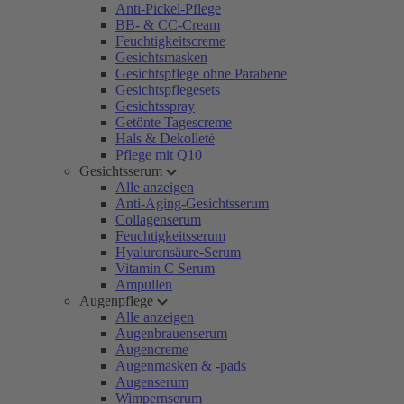
Anti-Pickel-Pflege
BB- & CC-Cream
Feuchtigkeitscreme
Gesichtsmasken
Gesichtspflege ohne Parabene
Gesichtspflegesets
Gesichtsspray
Getönte Tagescreme
Hals & Dekolleté
Pflege mit Q10
Gesichtsserum
Alle anzeigen
Anti-Aging-Gesichtsserum
Collagenserum
Feuchtigkeitsserum
Hyaluronsäure-Serum
Vitamin C Serum
Ampullen
Augenpflege
Alle anzeigen
Augenbrauenserum
Augencreme
Augenmasken & -pads
Augenserum
Wimpernserum