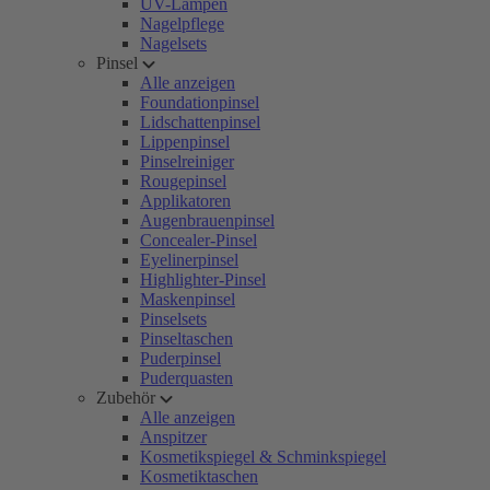
UV-Lampen
Nagelpflege
Nagelsets
Pinsel
Alle anzeigen
Foundationpinsel
Lidschattenpinsel
Lippenpinsel
Pinselreiniger
Rougepinsel
Applikatoren
Augenbrauenpinsel
Concealer-Pinsel
Eyelinerpinsel
Highlighter-Pinsel
Maskenpinsel
Pinselsets
Pinseltaschen
Puderpinsel
Puderquasten
Zubehör
Alle anzeigen
Anspitzer
Kosmetikspiegel & Schminkspiegel
Kosmetiktaschen