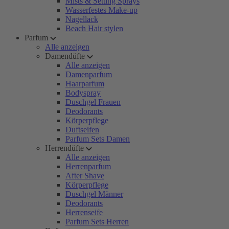
Mists & Setting Sprays
Wasserfestes Make-up
Nagellack
Beach Hair stylen
Parfum
Alle anzeigen
Damendüfte
Alle anzeigen
Damenparfum
Haarparfum
Bodyspray
Duschgel Frauen
Deodorants
Körperpflege
Duftseifen
Parfum Sets Damen
Herrendüfte
Alle anzeigen
Herrenparfum
After Shave
Körperpflege
Duschgel Männer
Deodorants
Herrenseife
Parfum Sets Herren