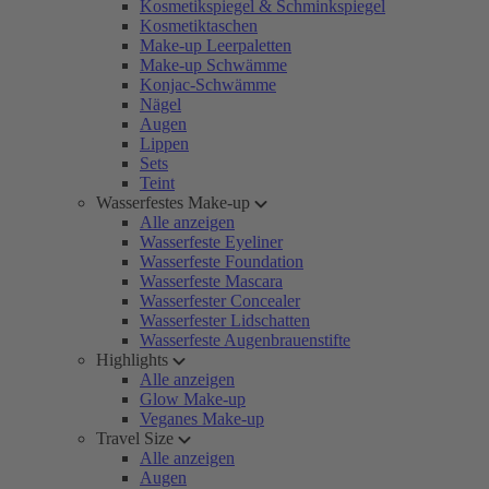
Kosmetikspiegel & Schminkspiegel
Kosmetiktaschen
Make-up Leerpaletten
Make-up Schwämme
Konjac-Schwämme
Nägel
Augen
Lippen
Sets
Teint
Wasserfestes Make-up
Alle anzeigen
Wasserfeste Eyeliner
Wasserfeste Foundation
Wasserfeste Mascara
Wasserfester Concealer
Wasserfester Lidschatten
Wasserfeste Augenbrauenstifte
Highlights
Alle anzeigen
Glow Make-up
Veganes Make-up
Travel Size
Alle anzeigen
Augen