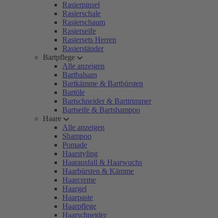
Rasierpinsel
Rasierschale
Rasierschaum
Rasierseife
Rasiersets Herren
Rasierständer
Bartpflege
Alle anzeigen
Bartbalsam
Bartkämme & Bartbürsten
Bartöle
Bartschneider & Barttrimmer
Bartseife & Bartshampoo
Haare
Alle anzeigen
Shampoo
Pomade
Haarstyling
Haarausfall & Haarwuchs
Haarbürsten & Kämme
Haarcreme
Haargel
Haarpaste
Haarpflege
Haarschneider