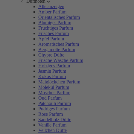
Duftnoten
Alle anzeigen
Amber Parfum
Orientalisches Parfum
Blumiges Parfum
Fruchtiges Parfum
Frisches Parfum
Apfel Parfum
Aromatisches Parfum
Bergamotte Parfum
Chypre Düfte
Frische Wäsche Parfum
Holziges Parfum
Jasmin Parfum
Kokos Parfum
Maiglöckchen Parfum
Molekül Parfum
Moschus Parfum
Oud Parfum
Patchouli Parfum
Pudriges Parfum
Rose Parfum
Sandelholz Düfte
Vanille Parfum
Veilchen Düfte