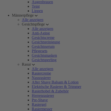
Augenbrauen
Teint
Lippen
Männerpflege
Alle anzeigen
Gesichtspflege
Alle anzeigen
Anti-Aging
Gesichtscreme
Gesichtsreinigung
Gesichtsserum
Pflegesets
Gesichtsmasken
Gesichtspeeling
Rasur
Alle anzeigen
Rasiercreme
Nassrasierer
After Shave Balsam & Lotion
Elektrische Rasierer & Trimmer
Rasierhobel & Zubehör
Herrenrasierer
Pre-Shave
Rasiergel
Rasiermesser