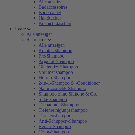
Alle anzeigen
Badaccessoires
Bademäntel
Handtücher
Kosmetiktaschen
Haare
Alle anzeigen
Shampoos
Alle anzeigen
Keratin-Shampoo
Pre-Shampoo
Arganöl-Shampoo
Glättendes Shampoo
Volumenshampoo
Herren-Shampoo
2-in-1-Shampoo & -Conditioner
Naturkosmetik-Shampoo
Shampoo ohne Silikone & Co.
Silbershampoo
Teebaumöl-Shampoo
Tiefenreinigungsshampoo
Trockenshampoo
Anti-Schuppen-Shampoo
Repair-Shampoo
Color-Shampoo