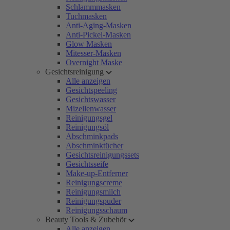
Schlammmasken
Tuchmasken
Anti-Aging-Masken
Anti-Pickel-Masken
Glow Masken
Mitesser-Masken
Overnight Maske
Gesichtsreinigung
Alle anzeigen
Gesichtspeeling
Gesichtswasser
Mizellenwasser
Reinigungsgel
Reinigungsöl
Abschminkpads
Abschminktücher
Gesichtsreinigungssets
Gesichtsseife
Make-up-Entferner
Reinigungscreme
Reinigungsmilch
Reinigungspuder
Reinigungsschaum
Beauty Tools & Zubehör
Alle anzeigen