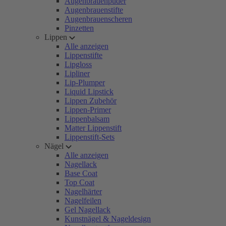
Augenbrauenpuder
Augenbrauenstifte
Augenbrauenscheren
Pinzetten
Lippen
Alle anzeigen
Lippenstifte
Lipgloss
Lipliner
Lip-Plumper
Liquid Lipstick
Lippen Zubehör
Lippen-Primer
Lippenbalsam
Matter Lippenstift
Lippenstift-Sets
Nägel
Alle anzeigen
Nagellack
Base Coat
Top Coat
Nagelhärter
Nagelfeilen
Gel Nagellack
Kunstnägel & Nageldesign