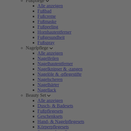
Fußpflege
Alle anzeigen
Fußbad
Fußcreme
Fußmaske
Fußpeeling
Hornhautentferner
Fußgesundheit
Fußspray
Nagelpflege
Alle anzeigen
Nagelfeilen
Nagelhautentferner
Nagelknipser & -zangen
Nagelöle & -pflegestifte
Nagelscheren
Nagelhärter
Nagellack
Beauty Set
Alle anzeigen
Dusch- & Badesets
Fußpflegesets
Geschenksets
Hand- & Nagelpflegesets
Körperpflegesets