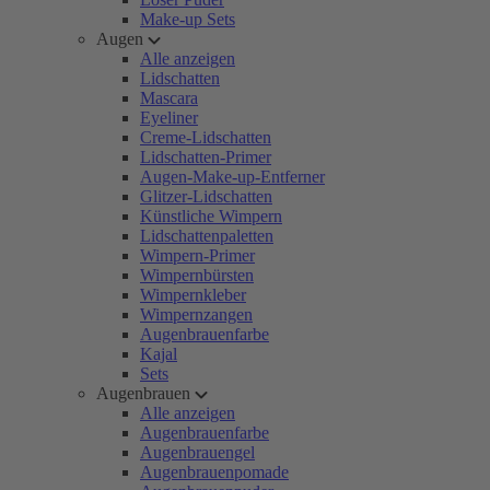
Make-up Sets
Augen
Alle anzeigen
Lidschatten
Mascara
Eyeliner
Creme-Lidschatten
Lidschatten-Primer
Augen-Make-up-Entferner
Glitzer-Lidschatten
Künstliche Wimpern
Lidschattenpaletten
Wimpern-Primer
Wimpernbürsten
Wimpernkleber
Wimpernzangen
Augenbrauenfarbe
Kajal
Sets
Augenbrauen
Alle anzeigen
Augenbrauenfarbe
Augenbrauengel
Augenbrauenpomade