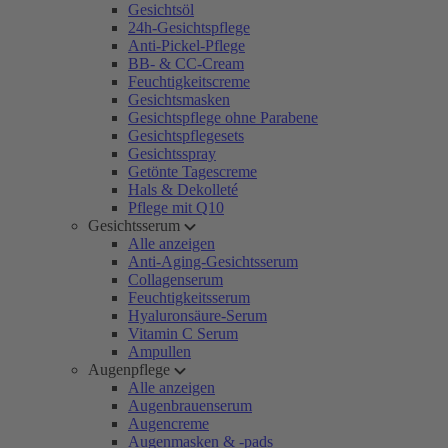
Gesichtsöl
24h-Gesichtspflege
Anti-Pickel-Pflege
BB- & CC-Cream
Feuchtigkeitscreme
Gesichtsmasken
Gesichtspflege ohne Parabene
Gesichtspflegesets
Gesichtsspray
Getönte Tagescreme
Hals & Dekolleté
Pflege mit Q10
Gesichtsserum
Alle anzeigen
Anti-Aging-Gesichtsserum
Collagenserum
Feuchtigkeitsserum
Hyaluronsäure-Serum
Vitamin C Serum
Ampullen
Augenpflege
Alle anzeigen
Augenbrauenserum
Augencreme
Augenmasken & -pads