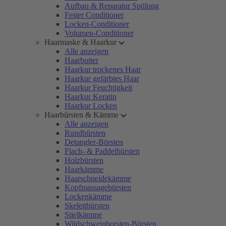
Aufbau & Reparatur Spülung
Fester Conditioner
Locken-Conditioner
Volumen-Conditioner
Haarmaske & Haarkur
Alle anzeigen
Haarbutter
Haarkur trockenes Haar
Haarkur gefärbtes Haar
Haarkur Feuchtigkeit
Haarkur Keratin
Haarkur Locken
Haarbürsten & Kämme
Alle anzeigen
Rundbürsten
Detangler-Bürsten
Flach- & Paddelbürsten
Holzbürsten
Haarkämme
Haarschneidekämme
Kopfmassagebürsten
Lockenkämme
Skelettbürsten
Stielkämme
Wildschweinborsten-Bürsten