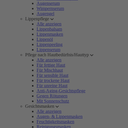
Augenserum
Wimpernserum
Augengel
Lippenpflege
Alle anzeigen
Lippenbalsam
Lippenmasken
Lippenöl
Lippenpeeling
Lippenserum
Pflege nach Hautbedürfnis/Hauttyp
Alle anzeigen
Für fettige Haut
Für Mischhaut
Für sensible Haut
Für trockene Haut
Für unreine Haut
Anti-Aging-Gesichtspflege
Gegen Rötungen
Mit Sonnenschutz
Gesichtsmasken
Alle anzeigen
Augen- & Lippenmasken
Feuchtigkeitsmasken
Reinigungsmasken