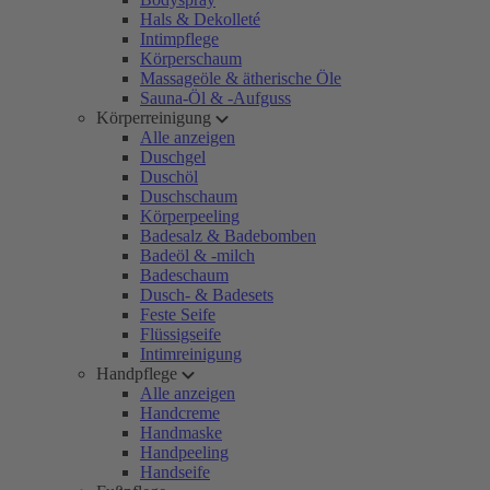
Hals & Dekolleté
Intimpflege
Körperschaum
Massageöle & ätherische Öle
Sauna-Öl & -Aufguss
Körperreinigung
Alle anzeigen
Duschgel
Duschöl
Duschschaum
Körperpeeling
Badesalz & Badebomben
Badeöl & -milch
Badeschaum
Dusch- & Badesets
Feste Seife
Flüssigseife
Intimreinigung
Handpflege
Alle anzeigen
Handcreme
Handmaske
Handpeeling
Handseife