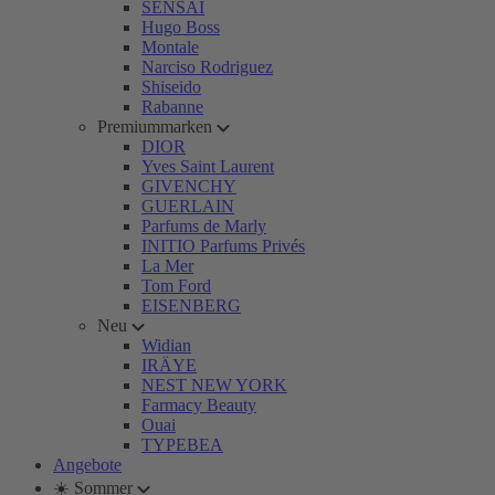
SENSAI
Hugo Boss
Montale
Narciso Rodriguez
Shiseido
Rabanne
Premiummarken
DIOR
Yves Saint Laurent
GIVENCHY
GUERLAIN
Parfums de Marly
INITIO Parfums Privés
La Mer
Tom Ford
EISENBERG
Neu
Widian
IRÄYE
NEST NEW YORK
Farmacy Beauty
Ouai
TYPEBEA
Angebote
☀️ Sommer