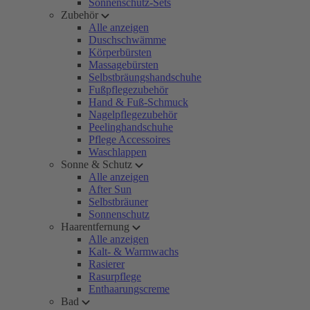
Sonnenschutz-Sets
Zubehör
Alle anzeigen
Duschschwämme
Körperbürsten
Massagebürsten
Selbstbräungshandschuhe
Fußpflegezubehör
Hand & Fuß-Schmuck
Nagelpflegezubehör
Peelinghandschuhe
Pflege Accessoires
Waschlappen
Sonne & Schutz
Alle anzeigen
After Sun
Selbstbräuner
Sonnenschutz
Haarentfernung
Alle anzeigen
Kalt- & Warmwachs
Rasierer
Rasurpflege
Enthaarungscreme
Bad