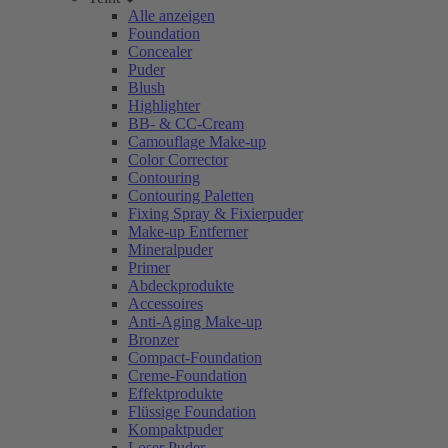
Alle anzeigen
Foundation
Concealer
Puder
Blush
Highlighter
BB- & CC-Cream
Camouflage Make-up
Color Corrector
Contouring
Contouring Paletten
Fixing Spray & Fixierpuder
Make-up Entferner
Mineralpuder
Primer
Abdeckprodukte
Accessoires
Anti-Aging Make-up
Bronzer
Compact-Foundation
Creme-Foundation
Effektprodukte
Flüssige Foundation
Kompaktpuder
Loser Puder