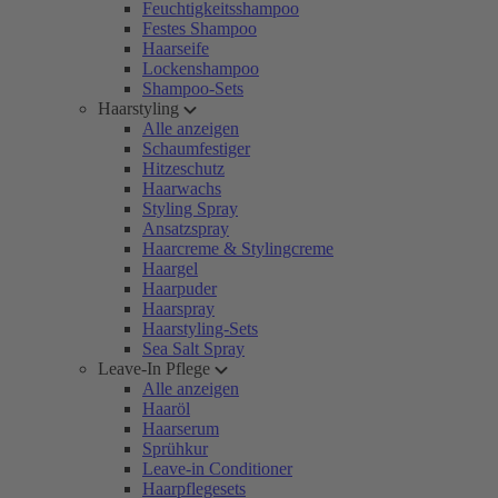
Feuchtigkeitsshampoo
Festes Shampoo
Haarseife
Lockenshampoo
Shampoo-Sets
Haarstyling
Alle anzeigen
Schaumfestiger
Hitzeschutz
Haarwachs
Styling Spray
Ansatzspray
Haarcreme & Stylingcreme
Haargel
Haarpuder
Haarspray
Haarstyling-Sets
Sea Salt Spray
Leave-In Pflege
Alle anzeigen
Haaröl
Haarserum
Sprühkur
Leave-in Conditioner
Haarpflegesets