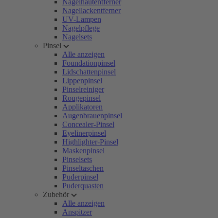
Nagelhautentferner
Nagellackentferner
UV-Lampen
Nagelpflege
Nagelsets
Pinsel
Alle anzeigen
Foundationpinsel
Lidschattenpinsel
Lippenpinsel
Pinselreiniger
Rougepinsel
Applikatoren
Augenbrauenpinsel
Concealer-Pinsel
Eyelinerpinsel
Highlighter-Pinsel
Maskenpinsel
Pinselsets
Pinseltaschen
Puderpinsel
Puderquasten
Zubehör
Alle anzeigen
Anspitzer