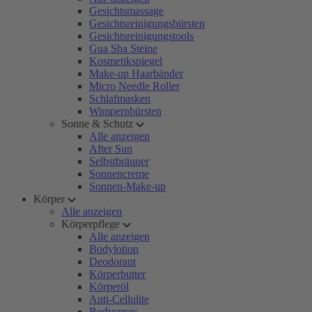
Gesichtsmassage
Gesichtsreinigungsbürsten
Gesichtsreinigungstools
Gua Sha Steine
Kosmetikspiegel
Make-up Haarbänder
Micro Needle Roller
Schlafmasken
Wimpernbürsten
Sonne & Schutz
Alle anzeigen
After Sun
Selbstbräuner
Sonnencreme
Sonnen-Make-up
Körper
Alle anzeigen
Körperpflege
Alle anzeigen
Bodylotion
Deodorant
Körperbutter
Körperöl
Anti-Cellulite
Bodyspray