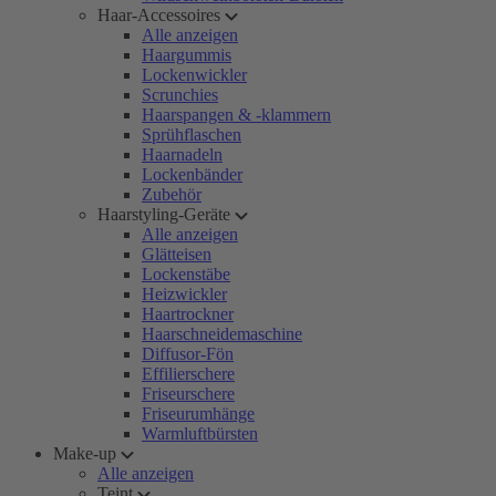
Haar-Accessoires
Alle anzeigen
Haargummis
Lockenwickler
Scrunchies
Haarspangen & -klammern
Sprühflaschen
Haarnadeln
Lockenbänder
Zubehör
Haarstyling-Geräte
Alle anzeigen
Glätteisen
Lockenstäbe
Heizwickler
Haartrockner
Haarschneidemaschine
Diffusor-Fön
Effilierschere
Friseurschere
Friseurumhänge
Warmluftbürsten
Make-up
Alle anzeigen
Teint