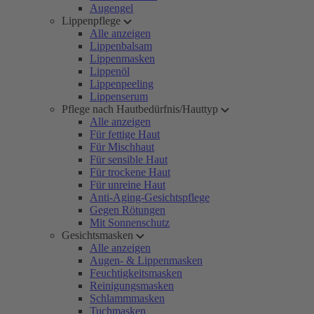
Augengel
Lippenpflege
Alle anzeigen
Lippenbalsam
Lippenmasken
Lippenöl
Lippenpeeling
Lippenserum
Pflege nach Hautbedürfnis/Hauttyp
Alle anzeigen
Für fettige Haut
Für Mischhaut
Für sensible Haut
Für trockene Haut
Für unreine Haut
Anti-Aging-Gesichtspflege
Gegen Rötungen
Mit Sonnenschutz
Gesichtsmasken
Alle anzeigen
Augen- & Lippenmasken
Feuchtigkeitsmasken
Reinigungsmasken
Schlammmasken
Tuchmasken