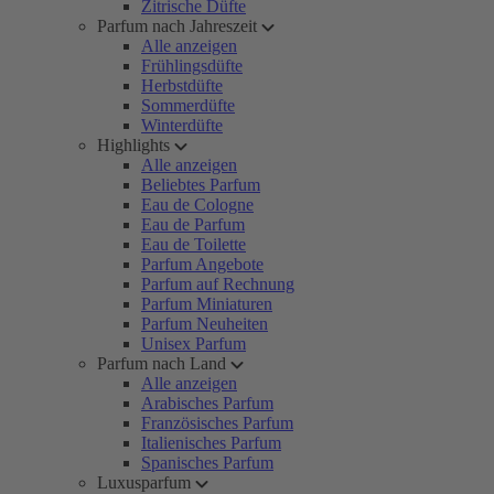
Zitrische Düfte
Parfum nach Jahreszeit
Alle anzeigen
Frühlingsdüfte
Herbstdüfte
Sommerdüfte
Winterdüfte
Highlights
Alle anzeigen
Beliebtes Parfum
Eau de Cologne
Eau de Parfum
Eau de Toilette
Parfum Angebote
Parfum auf Rechnung
Parfum Miniaturen
Parfum Neuheiten
Unisex Parfum
Parfum nach Land
Alle anzeigen
Arabisches Parfum
Französisches Parfum
Italienisches Parfum
Spanisches Parfum
Luxusparfum