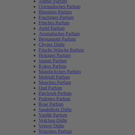
Amber Parfum
Orientalisches Parfum
Blumiges Parfum
Fruchtiges Parfum
Frisches Parfum
Apfel Parfum
Aromatisches Parfum
Bergamotte Parfum
Chypre Düfte
Frische Wäsche Parfum
Holziges Parfum
Jasmin Parfum
Kokos Parfum
Maiglöckchen Parfum
Molekül Parfum
Moschus Parfum
Oud Parfum
Patchouli Parfum
Pudriges Parfum
Rose Parfum
Sandelholz Düfte
Vanille Parfum
Veilchen Düfte
Vetiver Düfte
Würziges Parfum