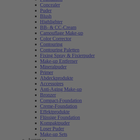
Concealer
Puder
Blush
Highlighter
BB- & CC-Cream
Camouflage Make-up
Color Corrector
Contouring
Contouring Paletten
Fixing Spray & Fixierpuder
Make-up Entferner
Mineralpuder
Primer
Abdeckprodukte
Accessoires
Anti-Aging Make-up
Bronzer
Compact-Foundation
Creme-Foundation
Effektprodukte
Flüssige Foundation
Kompaktpuder
Loser Puder
Make-up Sets
Augen