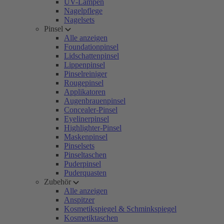
UV-Lampen
Nagelpflege
Nagelsets
Pinsel
Alle anzeigen
Foundationpinsel
Lidschattenpinsel
Lippenpinsel
Pinselreiniger
Rougepinsel
Applikatoren
Augenbrauenpinsel
Concealer-Pinsel
Eyelinerpinsel
Highlighter-Pinsel
Maskenpinsel
Pinselsets
Pinseltaschen
Puderpinsel
Puderquasten
Zubehör
Alle anzeigen
Anspitzer
Kosmetikspiegel & Schminkspiegel
Kosmetiktaschen