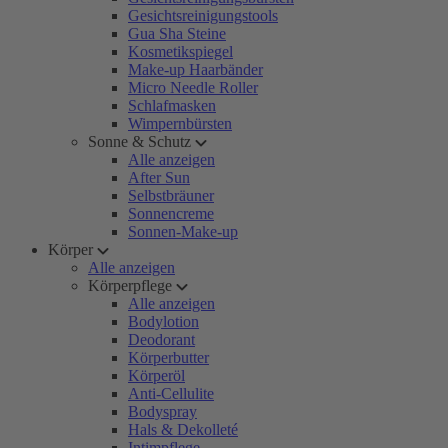
Gesichtsreinigungstools
Gua Sha Steine
Kosmetikspiegel
Make-up Haarbänder
Micro Needle Roller
Schlafmasken
Wimpernbürsten
Sonne & Schutz
Alle anzeigen
After Sun
Selbstbräuner
Sonnencreme
Sonnen-Make-up
Körper
Alle anzeigen
Körperpflege
Alle anzeigen
Bodylotion
Deodorant
Körperbutter
Körperöl
Anti-Cellulite
Bodyspray
Hals & Dekolleté
Intimpflege