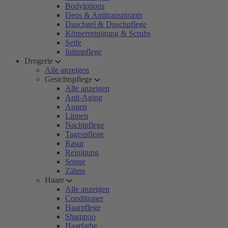
Bodylotions
Deos & Antitranspirants
Duschgel & Duschpflege
Körperreinigung & Scrubs
Seife
Intimpflege
Drogerie
Alle anzeigen
Gesichtspflege
Alle anzeigen
Anti-Aging
Augen
Lippen
Nachtpflege
Tagespflege
Rasur
Reinigung
Sonne
Zähne
Haare
Alle anzeigen
Conditioner
Haarpflege
Shampoo
Haarfarbe