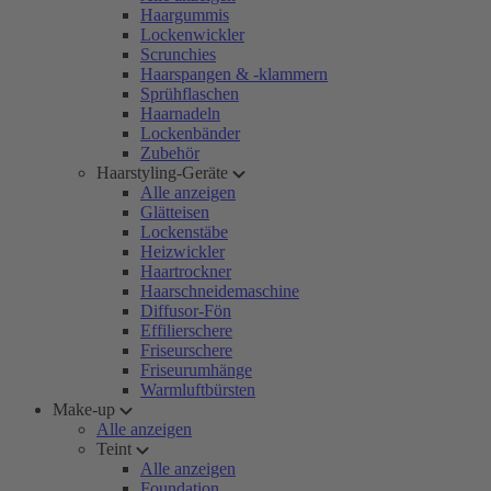
Haargummis
Lockenwickler
Scrunchies
Haarspangen & -klammern
Sprühflaschen
Haarnadeln
Lockenbänder
Zubehör
Haarstyling-Geräte
Alle anzeigen
Glätteisen
Lockenstäbe
Heizwickler
Haartrockner
Haarschneidemaschine
Diffusor-Fön
Effilierschere
Friseurschere
Friseurumhänge
Warmluftbürsten
Make-up
Alle anzeigen
Teint
Alle anzeigen
Foundation