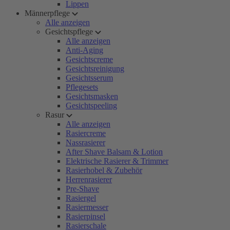
Lippen
Männerpflege
Alle anzeigen
Gesichtspflege
Alle anzeigen
Anti-Aging
Gesichtscreme
Gesichtsreinigung
Gesichtsserum
Pflegesets
Gesichtsmasken
Gesichtspeeling
Rasur
Alle anzeigen
Rasiercreme
Nassrasierer
After Shave Balsam & Lotion
Elektrische Rasierer & Trimmer
Rasierhobel & Zubehör
Herrenrasierer
Pre-Shave
Rasiergel
Rasiermesser
Rasierpinsel
Rasierschale