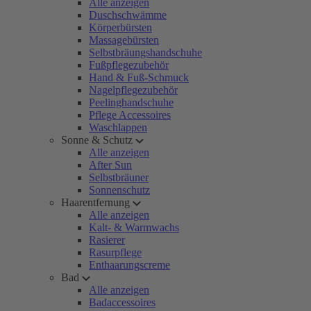
Alle anzeigen
Duschschwämme
Körperbürsten
Massagebürsten
Selbstbräungshandschuhe
Fußpflegezubehör
Hand & Fuß-Schmuck
Nagelpflegezubehör
Peelinghandschuhe
Pflege Accessoires
Waschlappen
Sonne & Schutz
Alle anzeigen
After Sun
Selbstbräuner
Sonnenschutz
Haarentfernung
Alle anzeigen
Kalt- & Warmwachs
Rasierer
Rasurpflege
Enthaarungscreme
Bad
Alle anzeigen
Badaccessoires