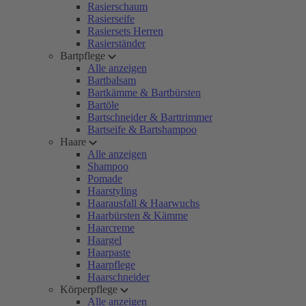
Rasierschaum
Rasierseife
Rasiersets Herren
Rasierständer
Bartpflege
Alle anzeigen
Bartbalsam
Bartkämme & Bartbürsten
Bartöle
Bartschneider & Barttrimmer
Bartseife & Bartshampoo
Haare
Alle anzeigen
Shampoo
Pomade
Haarstyling
Haarausfall & Haarwuchs
Haarbürsten & Kämme
Haarcreme
Haargel
Haarpaste
Haarpflege
Haarschneider
Körperpflege
Alle anzeigen