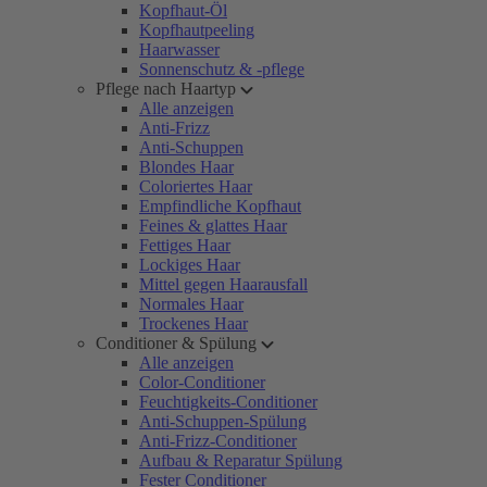
Kopfhaut-Öl
Kopfhautpeeling
Haarwasser
Sonnenschutz & -pflege
Pflege nach Haartyp
Alle anzeigen
Anti-Frizz
Anti-Schuppen
Blondes Haar
Coloriertes Haar
Empfindliche Kopfhaut
Feines & glattes Haar
Fettiges Haar
Lockiges Haar
Mittel gegen Haarausfall
Normales Haar
Trockenes Haar
Conditioner & Spülung
Alle anzeigen
Color-Conditioner
Feuchtigkeits-Conditioner
Anti-Schuppen-Spülung
Anti-Frizz-Conditioner
Aufbau & Reparatur Spülung
Fester Conditioner