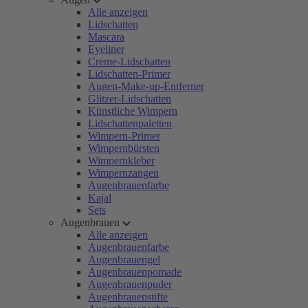
Alle anzeigen
Lidschatten
Mascara
Eyeliner
Creme-Lidschatten
Lidschatten-Primer
Augen-Make-up-Entferner
Glitzer-Lidschatten
Künstliche Wimpern
Lidschattenpaletten
Wimpern-Primer
Wimpernbürsten
Wimpernkleber
Wimpernzangen
Augenbrauenfarbe
Kajal
Sets
Augenbrauen
Alle anzeigen
Augenbrauenfarbe
Augenbrauengel
Augenbrauenpomade
Augenbrauenpuder
Augenbrauenstifte