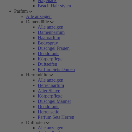
Nagellack
Beach Hair stylen
Parfum
Alle anzeigen
Damendüfte
Alle anzeigen
Damenparfum
Haarparfum
Bodyspray
Duschgel Frauen
Deodorants
Körperpflege
Duftseifen
Parfum Sets Damen
Herrendüfte
Alle anzeigen
Herrenparfum
After Shave
Körperpflege
Duschgel Männer
Deodorants
Herrenseife
Parfum Sets Herren
Duftnoten
Alle anzeigen