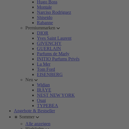
Hugo Boss
Montale
Narciso Rodriguez
Shiseido
Rabanne
Premiummarken
DIOR
Yves Saint Laurent
GIVENCHY
GUERLAIN
Parfums de Marly
INITIO Parfums Privés
La Mer
Tom Ford
EISENBERG
Neu
Widian
IRÄYE
NEST NEW YORK
Ouai
TYPEBEA
Angebote & Bestseller
☀️ Sommer
Alle anzeigen
Highlights