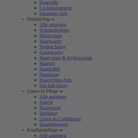
Haarseife
Lockenshampoo
Shampoo-Sets
Haarstyling
Alle anzeigen
Schaumfestiger
Hitzeschutz
Haarwachs
Styling Spray
Ansatzspray
Haarcreme & Stylingcreme
Haargel
Haarpuder
Haarspray
Haarstyling-Sets
Sea Salt Spray
Leave-In Pflege
Alle anzeigen
Haaröl
Haarserum
Sprühkur
Leave-in Conditioner
Haarpflegesets
Kopfhautpflege
Alle anzeigen