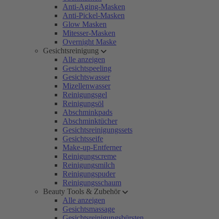
Anti-Aging-Masken
Anti-Pickel-Masken
Glow Masken
Mitesser-Masken
Overnight Maske
Gesichtsreinigung
Alle anzeigen
Gesichtspeeling
Gesichtswasser
Mizellenwasser
Reinigungsgel
Reinigungsöl
Abschminkpads
Abschminktücher
Gesichtsreinigungssets
Gesichtsseife
Make-up-Entferner
Reinigungscreme
Reinigungsmilch
Reinigungspuder
Reinigungsschaum
Beauty Tools & Zubehör
Alle anzeigen
Gesichtsmassage
Gesichtsreinigungsbürsten