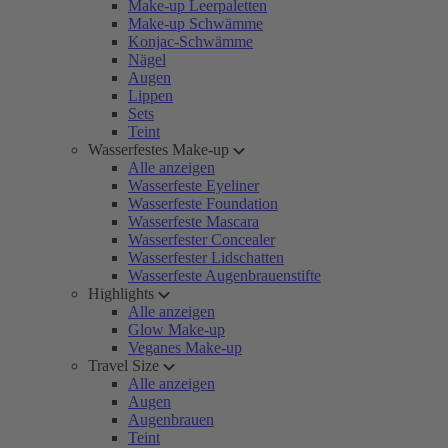
Make-up Leerpaletten
Make-up Schwämme
Konjac-Schwämme
Nägel
Augen
Lippen
Sets
Teint
Wasserfestes Make-up
Alle anzeigen
Wasserfeste Eyeliner
Wasserfeste Foundation
Wasserfeste Mascara
Wasserfester Concealer
Wasserfester Lidschatten
Wasserfeste Augenbrauenstifte
Highlights
Alle anzeigen
Glow Make-up
Veganes Make-up
Travel Size
Alle anzeigen
Augen
Augenbrauen
Teint