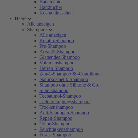
Bademäntel
Handtücher
Kosmetiktaschen
Haare
Alle anzeigen
Shampoos
Alle anzeigen
Keratin-Shampoo
Pre-Shampoo
Arganöl-Shampoo
Glättendes Shampoo
Volumenshampoo
Herren-Shampoo
2-in-1-Shampoo & -Conditioner
Naturkosmetik-Shampoo
Shampoo ohne Silikone & Co.
Silbershampoo
Teebaumöl-Shampoo
Tiefenreinigungsshampoo
Trockenshampoo
Anti-Schuppen-Shampoo
Repair-Shampoo
Color-Shampoo
Feuchtigkeitsshampoo
Festes Shampoo