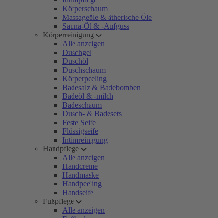
Körperschaum
Massageöle & ätherische Öle
Sauna-Öl & -Aufguss
Körperreinigung
Alle anzeigen
Duschgel
Duschöl
Duschschaum
Körperpeeling
Badesalz & Badebomben
Badeöl & -milch
Badeschaum
Dusch- & Badesets
Feste Seife
Flüssigseife
Intimreinigung
Handpflege
Alle anzeigen
Handcreme
Handmaske
Handpeeling
Handseife
Fußpflege
Alle anzeigen