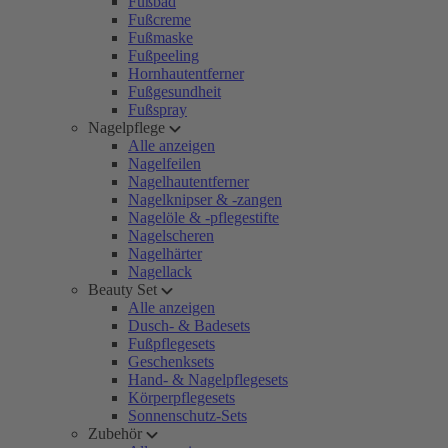
Fußbad
Fußcreme
Fußmaske
Fußpeeling
Hornhautentferner
Fußgesundheit
Fußspray
Nagelpflege
Alle anzeigen
Nagelfeilen
Nagelhautentferner
Nagelknipser & -zangen
Nagelöle & -pflegestifte
Nagelscheren
Nagelhärter
Nagellack
Beauty Set
Alle anzeigen
Dusch- & Badesets
Fußpflegesets
Geschenksets
Hand- & Nagelpflegesets
Körperpflegesets
Sonnenschutz-Sets
Zubehör