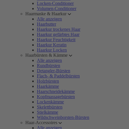
Locken-Conditioner
Volumen-Conditioner
Haarmaske & Haarkur
Alle anzeigen
Haarbutter
Haarkur trockenes Haar
Haarkur gefärbtes Haar
Haarkur Feuchtigkeit
Haarkur Keratin
Haarkur Locken
Haarbürsten & Kämme
Alle anzeigen
Rundbürsten
Detangler-Bürsten
Flach- & Paddelbürsten
Holzbürsten
Haarkämme
Haarschneidekämme
Kopfmassagebürsten
Lockenkämme
Skelettbürsten
Stielkämme
Wildschweinborsten-Bürsten
Haar-Accessoires
Alle anzeigen