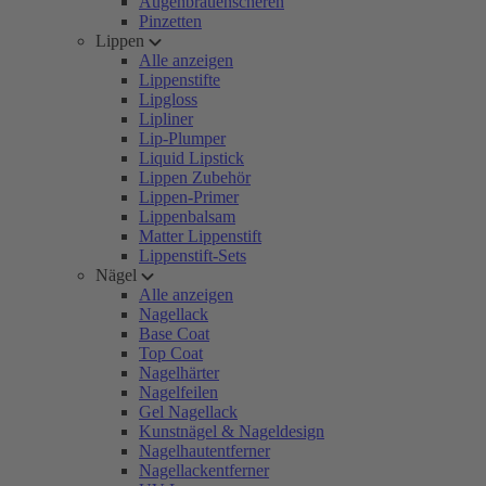
Augenbrauenscheren
Pinzetten
Lippen
Alle anzeigen
Lippenstifte
Lipgloss
Lipliner
Lip-Plumper
Liquid Lipstick
Lippen Zubehör
Lippen-Primer
Lippenbalsam
Matter Lippenstift
Lippenstift-Sets
Nägel
Alle anzeigen
Nagellack
Base Coat
Top Coat
Nagelhärter
Nagelfeilen
Gel Nagellack
Kunstnägel & Nageldesign
Nagelhautentferner
Nagellackentferner