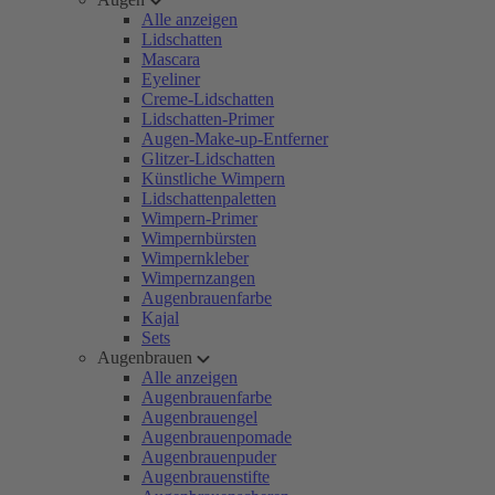
Alle anzeigen
Lidschatten
Mascara
Eyeliner
Creme-Lidschatten
Lidschatten-Primer
Augen-Make-up-Entferner
Glitzer-Lidschatten
Künstliche Wimpern
Lidschattenpaletten
Wimpern-Primer
Wimpernbürsten
Wimpernkleber
Wimpernzangen
Augenbrauenfarbe
Kajal
Sets
Augenbrauen
Alle anzeigen
Augenbrauenfarbe
Augenbrauengel
Augenbrauenpomade
Augenbrauenpuder
Augenbrauenstifte