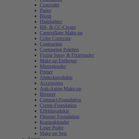
Concealer
Puder
Blush
Highlighter
BB- & CC-Cream
Camouflage Make-up
Color Corrector
Contouring
Contouring Paletten
Fixing Spray & Fixierpuder
Make-up Entferner
Mineralpuder
Primer
Abdeckprodukte
Accessoires
Anti-Aging Make-up
Bronzer
Compact-Foundation
Creme-Foundation
Effektprodukte
Flüssige Foundation
Kompaktpuder
Loser Puder
Make-up Sets
Augen