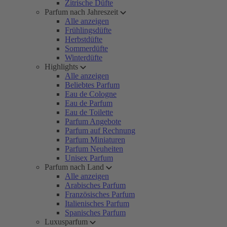
Zitrische Düfte
Parfum nach Jahreszeit
Alle anzeigen
Frühlingsdüfte
Herbstdüfte
Sommerdüfte
Winterdüfte
Highlights
Alle anzeigen
Beliebtes Parfum
Eau de Cologne
Eau de Parfum
Eau de Toilette
Parfum Angebote
Parfum auf Rechnung
Parfum Miniaturen
Parfum Neuheiten
Unisex Parfum
Parfum nach Land
Alle anzeigen
Arabisches Parfum
Französisches Parfum
Italienisches Parfum
Spanisches Parfum
Luxusparfum