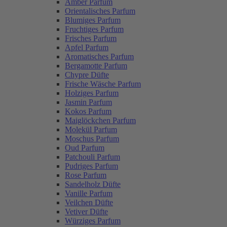
Amber Parfum
Orientalisches Parfum
Blumiges Parfum
Fruchtiges Parfum
Frisches Parfum
Apfel Parfum
Aromatisches Parfum
Bergamotte Parfum
Chypre Düfte
Frische Wäsche Parfum
Holziges Parfum
Jasmin Parfum
Kokos Parfum
Maiglöckchen Parfum
Molekül Parfum
Moschus Parfum
Oud Parfum
Patchouli Parfum
Pudriges Parfum
Rose Parfum
Sandelholz Düfte
Vanille Parfum
Veilchen Düfte
Vetiver Düfte
Würziges Parfum