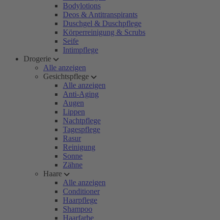
Bodylotions
Deos & Antitranspirants
Duschgel & Duschpflege
Körperreinigung & Scrubs
Seife
Intimpflege
Drogerie
Alle anzeigen
Gesichtspflege
Alle anzeigen
Anti-Aging
Augen
Lippen
Nachtpflege
Tagespflege
Rasur
Reinigung
Sonne
Zähne
Haare
Alle anzeigen
Conditioner
Haarpflege
Shampoo
Haarfarbe