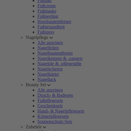
Fußbad
Fußcreme
Fußmaske
Fußpeeling
Hornhautentferner
Fußgesundheit
Fußspray
Nagelpflege
Alle anzeigen
Nagelfeilen
Nagelhautentferner
Nagelknipser & -zangen
Nagelöle & -pflegestifte
Nagelscheren
Nagelhärter
Nagellack
Beauty Set
Alle anzeigen
Dusch- & Badesets
Fußpflegesets
Geschenksets
Hand- & Nagelpflegesets
Körperpflegesets
Sonnenschutz-Sets
Zubehör