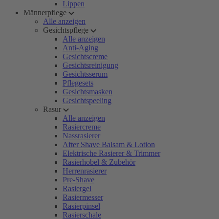
Lippen
Männerpflege
Alle anzeigen
Gesichtspflege
Alle anzeigen
Anti-Aging
Gesichtscreme
Gesichtsreinigung
Gesichtsserum
Pflegesets
Gesichtsmasken
Gesichtspeeling
Rasur
Alle anzeigen
Rasiercreme
Nassrasierer
After Shave Balsam & Lotion
Elektrische Rasierer & Trimmer
Rasierhobel & Zubehör
Herrenrasierer
Pre-Shave
Rasiergel
Rasiermesser
Rasierpinsel
Rasierschale