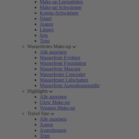
Make-up Leerpaletten
Make-up Schwämme
Konjac-Schwämme
Nägel
Augen
Lippen
Sets
Teint
Wasserfestes Make-up
Alle anzeigen
Wasserfeste Eyeliner
Wasserfeste Foundation
Wasserfeste Mascara
Wasserfester Concealer
Wasserfester Lidschatten
Wasserfeste Augenbrauenstifte
Highlights
Alle anzeigen
Glow Make-up
Veganes Make-up
Travel Size
Alle anzeigen
Augen
Augenbrauen
Teint