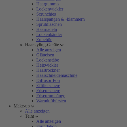
Haargummis
Lockenwickler
Scrunchies
Haarspangen & -klammern
Sprühflaschen
Haarnadeln
Lockenbänder
Zubehör
Haarstyling-Geräte
Alle anzeigen
Glätteisen
Lockenstäbe
Heizwickler
Haartrockner
Haarschneidemaschine
Diffusor-Fön
Effilierschere
Friseurschere
Friseurumhänge
Warmluftbürsten
Make-up
Alle anzeigen
Teint
Alle anzeigen
Foundation