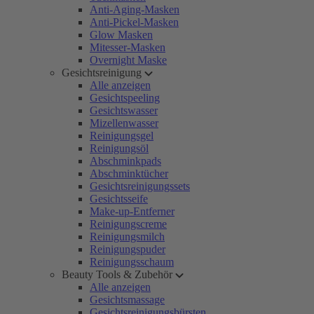
Anti-Aging-Masken
Anti-Pickel-Masken
Glow Masken
Mitesser-Masken
Overnight Maske
Gesichtsreinigung
Alle anzeigen
Gesichtspeeling
Gesichtswasser
Mizellenwasser
Reinigungsgel
Reinigungsöl
Abschminkpads
Abschminktücher
Gesichtsreinigungssets
Gesichtsseife
Make-up-Entferner
Reinigungscreme
Reinigungsmilch
Reinigungspuder
Reinigungsschaum
Beauty Tools & Zubehör
Alle anzeigen
Gesichtsmassage
Gesichtsreinigungsbürsten