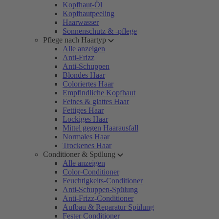
Kopfhaut-Öl
Kopfhautpeeling
Haarwasser
Sonnenschutz & -pflege
Pflege nach Haartyp
Alle anzeigen
Anti-Frizz
Anti-Schuppen
Blondes Haar
Coloriertes Haar
Empfindliche Kopfhaut
Feines & glattes Haar
Fettiges Haar
Lockiges Haar
Mittel gegen Haarausfall
Normales Haar
Trockenes Haar
Conditioner & Spülung
Alle anzeigen
Color-Conditioner
Feuchtigkeits-Conditioner
Anti-Schuppen-Spülung
Anti-Frizz-Conditioner
Aufbau & Reparatur Spülung
Fester Conditioner