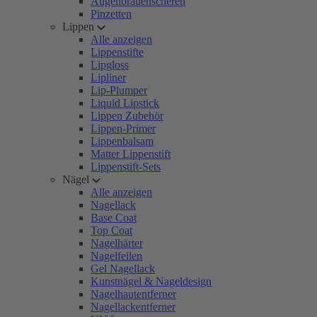
Augenbrauenscheren
Pinzetten
Lippen
Alle anzeigen
Lippenstifte
Lipgloss
Lipliner
Lip-Plumper
Liquid Lipstick
Lippen Zubehör
Lippen-Primer
Lippenbalsam
Matter Lippenstift
Lippenstift-Sets
Nägel
Alle anzeigen
Nagellack
Base Coat
Top Coat
Nagelhärter
Nagelfeilen
Gel Nagellack
Kunstnägel & Nageldesign
Nagelhautentferner
Nagellackentferner