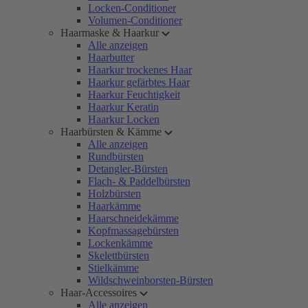
Locken-Conditioner
Volumen-Conditioner
Haarmaske & Haarkur
Alle anzeigen
Haarbutter
Haarkur trockenes Haar
Haarkur gefärbtes Haar
Haarkur Feuchtigkeit
Haarkur Keratin
Haarkur Locken
Haarbürsten & Kämme
Alle anzeigen
Rundbürsten
Detangler-Bürsten
Flach- & Paddelbürsten
Holzbürsten
Haarkämme
Haarschneidekämme
Kopfmassagebürsten
Lockenkämme
Skelettbürsten
Stielkämme
Wildschweinborsten-Bürsten
Haar-Accessoires
Alle anzeigen