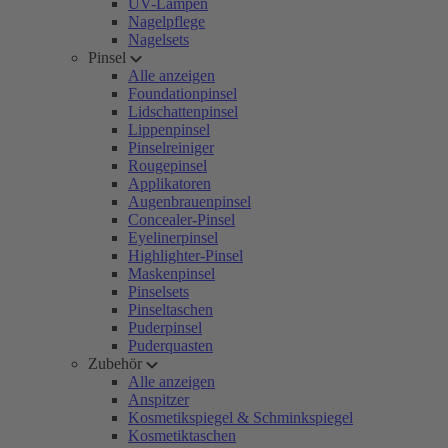
UV-Lampen
Nagelpflege
Nagelsets
Pinsel
Alle anzeigen
Foundationpinsel
Lidschattenpinsel
Lippenpinsel
Pinselreiniger
Rougepinsel
Applikatoren
Augenbrauenpinsel
Concealer-Pinsel
Eyelinerpinsel
Highlighter-Pinsel
Maskenpinsel
Pinselsets
Pinseltaschen
Puderpinsel
Puderquasten
Zubehör
Alle anzeigen
Anspitzer
Kosmetikspiegel & Schminkspiegel
Kosmetiktaschen