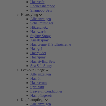
Haarseife
Lockenshampoo
Shampoo-Sets
Haarstyling
Alle anzeigen
Schaumfestiger
Hitzeschutz
Haarwachs
Styling Spray
Ansatzspray
Haarcreme & Stylingcreme
Haargel
Haarpuder
Haarspray
Haarstyling-Sets
Sea Salt Spray
Leave-In Pflege
Alle anzeigen
Haaröl
Haarserum
Sprühkur
Leave-in Conditioner
Haarpflegesets
Kopfhautpflege
Alle anzeigen