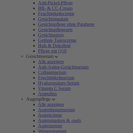
Anti-Pickel-Pflege
BB- & CC-Cream
Feuchtigkeitscreme
Gesichtsmasken
Gesichtspflege ohne Parabene
Gesichtspflegesets
Gesichtsspray
Getönte Tagescreme
Hals & Dekolleté
Pflege mit Q10
Gesichtsserum
Alle anzeigen
Anti-Aging-Gesichtsserum
Collagenserum
Feuchtigkeitsserum
Hyaluronsäure-Serum
Vitamin C Serum
Ampullen
Augenpflege
Alle anzeigen
Augenbrauenserum
Augencreme
Augenmasken & -pads
Augenserum
Wimpernserum