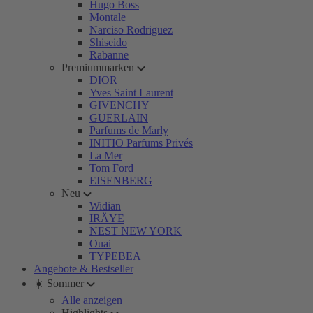
Hugo Boss
Montale
Narciso Rodriguez
Shiseido
Rabanne
Premiummarken
DIOR
Yves Saint Laurent
GIVENCHY
GUERLAIN
Parfums de Marly
INITIO Parfums Privés
La Mer
Tom Ford
EISENBERG
Neu
Widian
IRÄYE
NEST NEW YORK
Ouai
TYPEBEA
Angebote & Bestseller
☀️ Sommer
Alle anzeigen
Highlights