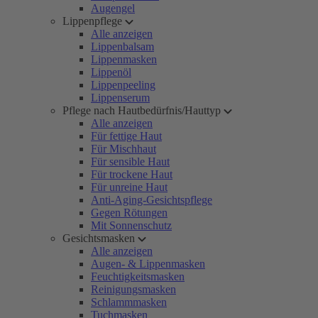
Augengel
Lippenpflege
Alle anzeigen
Lippenbalsam
Lippenmasken
Lippenöl
Lippenpeeling
Lippenserum
Pflege nach Hautbedürfnis/Hauttyp
Alle anzeigen
Für fettige Haut
Für Mischhaut
Für sensible Haut
Für trockene Haut
Für unreine Haut
Anti-Aging-Gesichtspflege
Gegen Rötungen
Mit Sonnenschutz
Gesichtsmasken
Alle anzeigen
Augen- & Lippenmasken
Feuchtigkeitsmasken
Reinigungsmasken
Schlammmasken
Tuchmasken