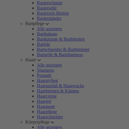
Rasierschaum
Rasierseife
Rasiersets Herren
Rasierständer
Bartpflege
Alle anzeigen
Bartbalsam
Bartkämme & Bartbürsten
Bartöle
Bartschneider & Barttrimmer
Bartseife & Bartshampoo
Haare
Alle anzeigen
Shampoo
Pomade
Haarstyling
Haarausfall & Haarwuchs
Haarbürsten & Kämme
Haarcreme
Haargel
Haarpaste
Haarpflege
Haarschneider
Körperpflege
Alle anzeigen