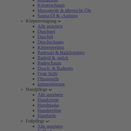
Körperschaum
Massageöle & ätherische Öle
Sauna-Öl & -Aufguss
Körperreinigung
Alle anzeigen
Duschgel
Duschöl
Duschschaum
Körperpeeling
Badesalz & Badebomben
Badeöl & -milch
Badeschaum
Dusch- & Badesets
Feste Seife
Flüssigseife
Intimreinigung
Handpflege
Alle anzeigen
Handcreme
Handmaske
Handpeeling
Handseife
Fußpflege
Alle anzeigen