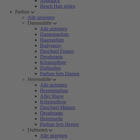
Nagellack
Beach Hair stylen
Parfum
Alle anzeigen
Damendüfte
Alle anzeigen
Damenparfum
Haarparfum
Bodyspray
Duschgel Frauen
Deodorants
Körperpflege
Duftseifen
Parfum Sets Damen
Herrendüfte
Alle anzeigen
Herrenparfum
After Shave
Körperpflege
Duschgel Männer
Deodorants
Herrenseife
Parfum Sets Herren
Duftnoten
Alle anzeigen