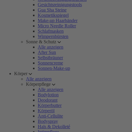
Gesichtsreinigungstools
Gua Sha Steine
Kosmetikspiegel
Make-up Haarbänder
Micro Needle Roller
Schlafmasken
Wimpernbürsten
Sonne & Schutz
Alle anzeigen
After Sun
Selbstbräuner
Sonnencreme
Sonnen-Make-up
Körper
Alle anzeigen
Körperpflege
Alle anzeigen
Bodylotion
Deodorant
Körperbutter
Körperöl
Anti-Cellulite
Bodyspray
Hals & Dekolleté
Intimpflege