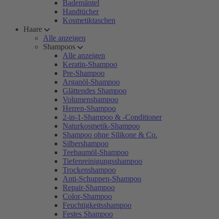
Bademäntel
Handtücher
Kosmetiktaschen
Haare
Alle anzeigen
Shampoos
Alle anzeigen
Keratin-Shampoo
Pre-Shampoo
Arganöl-Shampoo
Glättendes Shampoo
Volumenshampoo
Herren-Shampoo
2-in-1-Shampoo & -Conditioner
Naturkosmetik-Shampoo
Shampoo ohne Silikone & Co.
Silbershampoo
Teebaumöl-Shampoo
Tiefenreinigungsshampoo
Trockenshampoo
Anti-Schuppen-Shampoo
Repair-Shampoo
Color-Shampoo
Feuchtigkeitsshampoo
Festes Shampoo