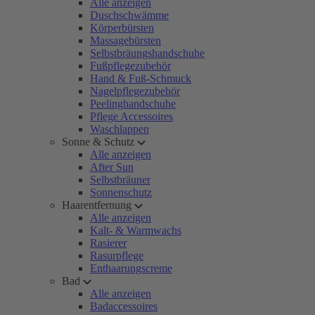
Alle anzeigen
Duschschwämme
Körperbürsten
Massagebürsten
Selbstbräungshandschuhe
Fußpflegezubehör
Hand & Fuß-Schmuck
Nagelpflegezubehör
Peelinghandschuhe
Pflege Accessoires
Waschlappen
Sonne & Schutz
Alle anzeigen
After Sun
Selbstbräuner
Sonnenschutz
Haarentfernung
Alle anzeigen
Kalt- & Warmwachs
Rasierer
Rasurpflege
Enthaarungscreme
Bad
Alle anzeigen
Badaccessoires