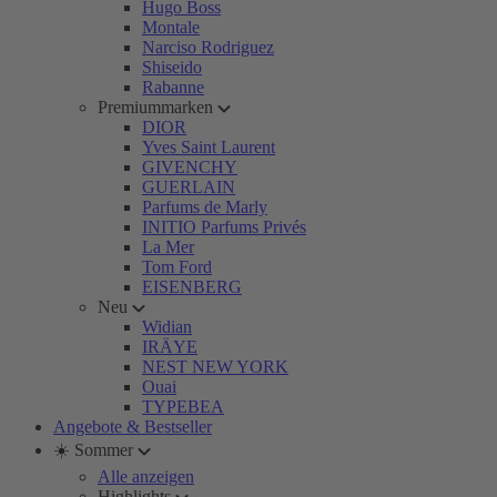
Hugo Boss
Montale
Narciso Rodriguez
Shiseido
Rabanne
Premiummarken
DIOR
Yves Saint Laurent
GIVENCHY
GUERLAIN
Parfums de Marly
INITIO Parfums Privés
La Mer
Tom Ford
EISENBERG
Neu
Widian
IRÄYE
NEST NEW YORK
Ouai
TYPEBEA
Angebote & Bestseller
☀️ Sommer
Alle anzeigen
Highlights