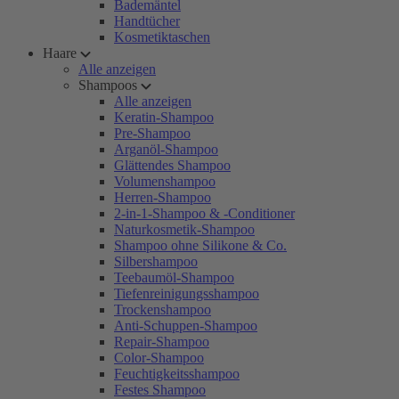
Bademäntel
Handtücher
Kosmetiktaschen
Haare
Alle anzeigen
Shampoos
Alle anzeigen
Keratin-Shampoo
Pre-Shampoo
Arganöl-Shampoo
Glättendes Shampoo
Volumenshampoo
Herren-Shampoo
2-in-1-Shampoo & -Conditioner
Naturkosmetik-Shampoo
Shampoo ohne Silikone & Co.
Silbershampoo
Teebaumöl-Shampoo
Tiefenreinigungsshampoo
Trockenshampoo
Anti-Schuppen-Shampoo
Repair-Shampoo
Color-Shampoo
Feuchtigkeitsshampoo
Festes Shampoo