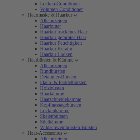
Locken-Conditioner
Volumen-Conditioner
Haarmaske & Haarkur
Alle anzeigen
Haarbutter
Haarkur trockenes Haar
Haarkur gefärbtes Haar
Haarkur Feuchtigkeit
Haarkur Keratin
Haarkur Locken
Haarbürsten & Kämme
Alle anzeigen
Rundbürsten
Detangler-Bürsten
Flach- & Paddelbürsten
Holzbürsten
Haarkämme
Haarschneidekämme
Kopfmassagebürsten
Lockenkämme
Skelettbürsten
Stielkämme
Wildschweinborsten-Bürsten
Haar-Accessoires
Alle anzeigen