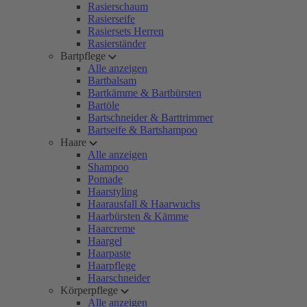
Rasierschaum
Rasierseife
Rasiersets Herren
Rasierständer
Bartpflege
Alle anzeigen
Bartbalsam
Bartkämme & Bartbürsten
Bartöle
Bartschneider & Barttrimmer
Bartseife & Bartshampoo
Haare
Alle anzeigen
Shampoo
Pomade
Haarstyling
Haarausfall & Haarwuchs
Haarbürsten & Kämme
Haarcreme
Haargel
Haarpaste
Haarpflege
Haarschneider
Körperpflege
Alle anzeigen