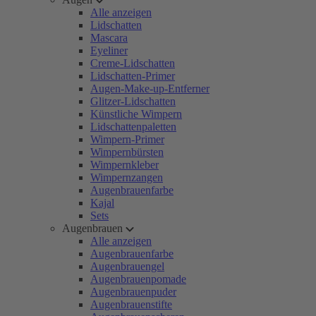
Alle anzeigen
Lidschatten
Mascara
Eyeliner
Creme-Lidschatten
Lidschatten-Primer
Augen-Make-up-Entferner
Glitzer-Lidschatten
Künstliche Wimpern
Lidschattenpaletten
Wimpern-Primer
Wimpernbürsten
Wimpernkleber
Wimpernzangen
Augenbrauenfarbe
Kajal
Sets
Augenbrauen
Alle anzeigen
Augenbrauenfarbe
Augenbrauengel
Augenbrauenpomade
Augenbrauenpuder
Augenbrauenstifte