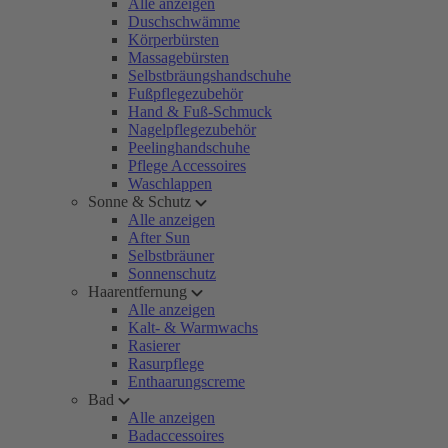
Alle anzeigen
Duschschwämme
Körperbürsten
Massagebürsten
Selbstbräungshandschuhe
Fußpflegezubehör
Hand & Fuß-Schmuck
Nagelpflegezubehör
Peelinghandschuhe
Pflege Accessoires
Waschlappen
Sonne & Schutz
Alle anzeigen
After Sun
Selbstbräuner
Sonnenschutz
Haarentfernung
Alle anzeigen
Kalt- & Warmwachs
Rasierer
Rasurpflege
Enthaarungscreme
Bad
Alle anzeigen
Badaccessoires