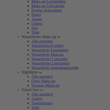
Make-up Leerpaletten
Make-up Schwämme
Konjac-Schwämme
Nägel
Augen
Lippen
Sets
Teint
Wasserfestes Make-up
Alle anzeigen
Wasserfeste Eyeliner
Wasserfeste Foundation
Wasserfeste Mascara
Wasserfester Concealer
Wasserfester Lidschatten
Wasserfeste Augenbrauenstifte
Highlights
Alle anzeigen
Glow Make-up
Veganes Make-up
Travel Size
Alle anzeigen
Augen
Augenbrauen
Teint