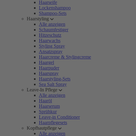
Haarseife
Lockenshampoo
Shampoo-Sets
Haarstyling
Alle anzeigen
Schaumfestiger
Hitzeschutz
Haarwachs
Styling Spray
Ansatzspray
Haarcreme & Stylingcreme
Haargel
Haarpuder
Haarspray
Haarstyling-Sets
Sea Salt Spray
Leave-In Pflege
Alle anzeigen
Haaröl
Haarserum
Sprühkur
Leave-in Conditioner
Haarpflegesets
Kopfhautpflege
Alle anzeigen