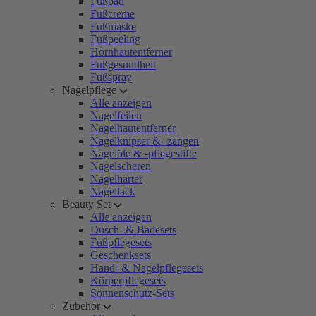
Fußbad
Fußcreme
Fußmaske
Fußpeeling
Hornhautentferner
Fußgesundheit
Fußspray
Nagelpflege
Alle anzeigen
Nagelfeilen
Nagelhautentferner
Nagelknipser & -zangen
Nagelöle & -pflegestifte
Nagelscheren
Nagelhärter
Nagellack
Beauty Set
Alle anzeigen
Dusch- & Badesets
Fußpflegesets
Geschenksets
Hand- & Nagelpflegesets
Körperpflegesets
Sonnenschutz-Sets
Zubehör