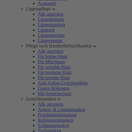
Augengel
Lippenpflege
Alle anzeigen
Lippenbalsam
Lippenmasken
Lippenöl
Lippenpeeling
Lippenserum
Pflege nach Hautbedürfnis/Hauttyp
Alle anzeigen
Für fettige Haut
Für Mischhaut
Für sensible Haut
Für trockene Haut
Für unreine Haut
Anti-Aging-Gesichtspflege
Gegen Rötungen
Mit Sonnenschutz
Gesichtsmasken
Alle anzeigen
Augen- & Lippenmasken
Feuchtigkeitsmasken
Reinigungsmasken
Schlammmasken
Tuchmasken