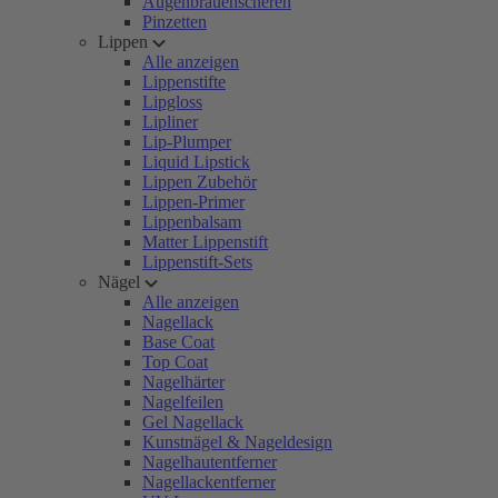
Augenbrauenscheren
Pinzetten
Lippen
Alle anzeigen
Lippenstifte
Lipgloss
Lipliner
Lip-Plumper
Liquid Lipstick
Lippen Zubehör
Lippen-Primer
Lippenbalsam
Matter Lippenstift
Lippenstift-Sets
Nägel
Alle anzeigen
Nagellack
Base Coat
Top Coat
Nagelhärter
Nagelfeilen
Gel Nagellack
Kunstnägel & Nageldesign
Nagelhautentferner
Nagellackentferner