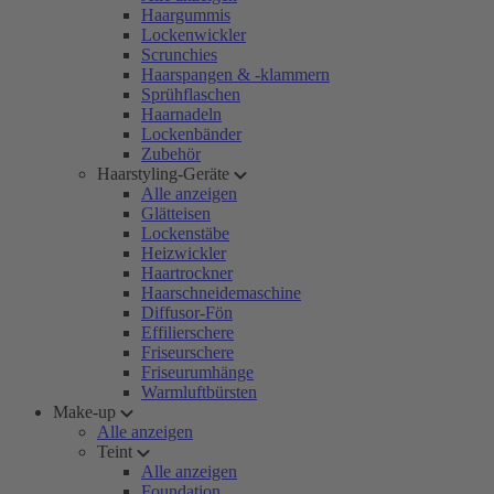
Haargummis
Lockenwickler
Scrunchies
Haarspangen & -klammern
Sprühflaschen
Haarnadeln
Lockenbänder
Zubehör
Haarstyling-Geräte
Alle anzeigen
Glätteisen
Lockenstäbe
Heizwickler
Haartrockner
Haarschneidemaschine
Diffusor-Fön
Effilierschere
Friseurschere
Friseurumhänge
Warmluftbürsten
Make-up
Alle anzeigen
Teint
Alle anzeigen
Foundation