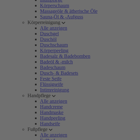
Körperschaum
Massageöle & ätherische Öle
Sauna-Öl & -Aufguss
Körperreinigung
Alle anzeigen
Duschgel
Duschöl
Duschschaum
Körperpeeling
Badesalz & Badebomben
Badeöl & -milch
Badeschaum
Dusch- & Badesets
Feste Seife
Flüssigseife
Intimreinigung
Handpflege
Alle anzeigen
Handcreme
Handmaske
Handpeeling
Handseife
Fußpflege
Alle anzeigen