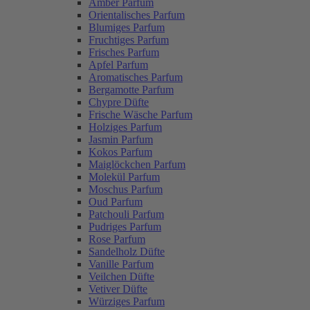
Amber Parfum
Orientalisches Parfum
Blumiges Parfum
Fruchtiges Parfum
Frisches Parfum
Apfel Parfum
Aromatisches Parfum
Bergamotte Parfum
Chypre Düfte
Frische Wäsche Parfum
Holziges Parfum
Jasmin Parfum
Kokos Parfum
Maiglöckchen Parfum
Molekül Parfum
Moschus Parfum
Oud Parfum
Patchouli Parfum
Pudriges Parfum
Rose Parfum
Sandelholz Düfte
Vanille Parfum
Veilchen Düfte
Vetiver Düfte
Würziges Parfum