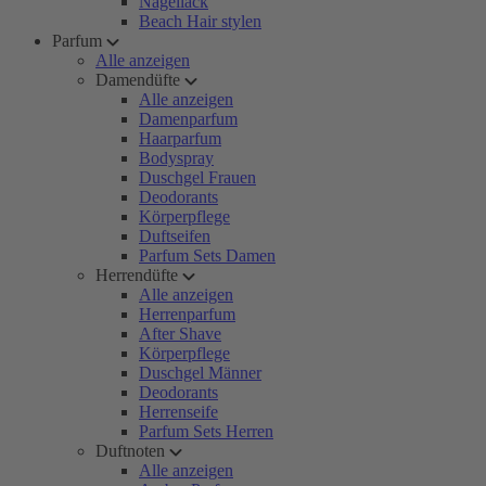
Nagellack
Beach Hair stylen
Parfum
Alle anzeigen
Damendüfte
Alle anzeigen
Damenparfum
Haarparfum
Bodyspray
Duschgel Frauen
Deodorants
Körperpflege
Duftseifen
Parfum Sets Damen
Herrendüfte
Alle anzeigen
Herrenparfum
After Shave
Körperpflege
Duschgel Männer
Deodorants
Herrenseife
Parfum Sets Herren
Duftnoten
Alle anzeigen