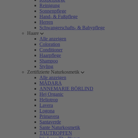
Reinigung
Sonnenpflege
Hand- & Fußpflege
Herren
Schwangerschafts- & Babypflege
Haare
Alle anzeigen
Coloration
Conditioner
Haarpflege
Shampoo
Styling
Zertifizierte Naturkosmetik
Alle anzeigen
MÁDARA
ANNEMARIE BÖRLIND
Hej Organic
Heliotrop
Lavera
Logona
Primavera
Santaverde
Sante Naturkosmetik
TAUTROPFEN