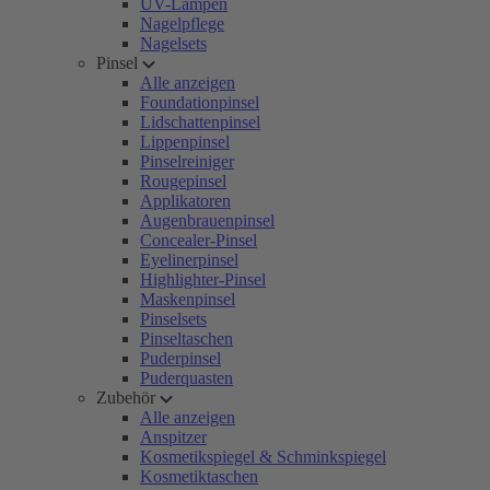
UV-Lampen
Nagelpflege
Nagelsets
Pinsel
Alle anzeigen
Foundationpinsel
Lidschattenpinsel
Lippenpinsel
Pinselreiniger
Rougepinsel
Applikatoren
Augenbrauenpinsel
Concealer-Pinsel
Eyelinerpinsel
Highlighter-Pinsel
Maskenpinsel
Pinselsets
Pinseltaschen
Puderpinsel
Puderquasten
Zubehör
Alle anzeigen
Anspitzer
Kosmetikspiegel & Schminkspiegel
Kosmetiktaschen