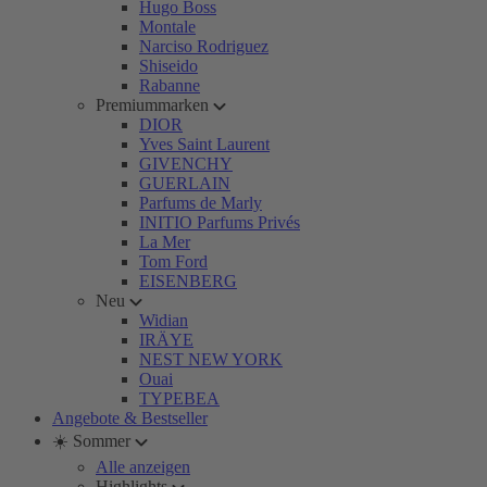
Hugo Boss
Montale
Narciso Rodriguez
Shiseido
Rabanne
Premiummarken
DIOR
Yves Saint Laurent
GIVENCHY
GUERLAIN
Parfums de Marly
INITIO Parfums Privés
La Mer
Tom Ford
EISENBERG
Neu
Widian
IRÄYE
NEST NEW YORK
Ouai
TYPEBEA
Angebote & Bestseller
☀️ Sommer
Alle anzeigen
Highlights