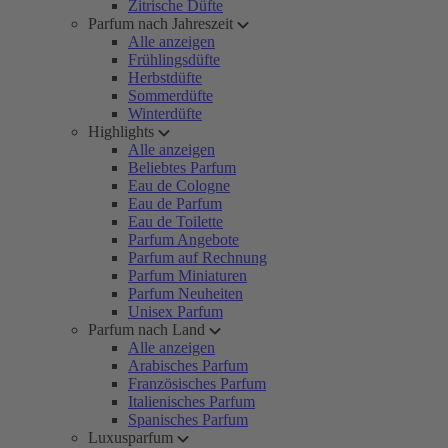
Zitrische Düfte
Parfum nach Jahreszeit
Alle anzeigen
Frühlingsdüfte
Herbstdüfte
Sommerdüfte
Winterdüfte
Highlights
Alle anzeigen
Beliebtes Parfum
Eau de Cologne
Eau de Parfum
Eau de Toilette
Parfum Angebote
Parfum auf Rechnung
Parfum Miniaturen
Parfum Neuheiten
Unisex Parfum
Parfum nach Land
Alle anzeigen
Arabisches Parfum
Französisches Parfum
Italienisches Parfum
Spanisches Parfum
Luxusparfum