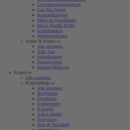
Gesichtsreinigungstools
Gua Sha Steine
Kosmetikspiegel
Make-up Haarbänder
Micro Needle Roller
Schlafmasken
Wimpernbürsten
Sonne & Schutz
Alle anzeigen
After Sun
Selbstbräuner
Sonnencreme
Sonnen-Make-up
Körper
Alle anzeigen
Körperpflege
Alle anzeigen
Bodylotion
Deodorant
Körperbutter
Körperöl
Anti-Cellulite
Bodyspray
Hals & Dekolleté
Intimpflege