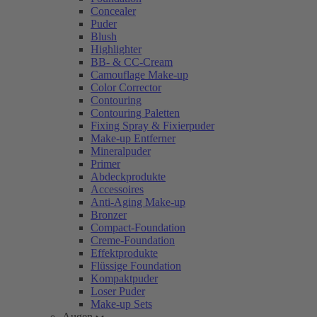
Concealer
Puder
Blush
Highlighter
BB- & CC-Cream
Camouflage Make-up
Color Corrector
Contouring
Contouring Paletten
Fixing Spray & Fixierpuder
Make-up Entferner
Mineralpuder
Primer
Abdeckprodukte
Accessoires
Anti-Aging Make-up
Bronzer
Compact-Foundation
Creme-Foundation
Effektprodukte
Flüssige Foundation
Kompaktpuder
Loser Puder
Make-up Sets
Augen