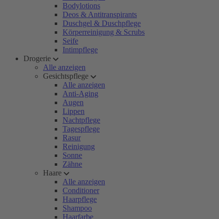
Bodylotions
Deos & Antitranspirants
Duschgel & Duschpflege
Körperreinigung & Scrubs
Seife
Intimpflege
Drogerie
Alle anzeigen
Gesichtspflege
Alle anzeigen
Anti-Aging
Augen
Lippen
Nachtpflege
Tagespflege
Rasur
Reinigung
Sonne
Zähne
Haare
Alle anzeigen
Conditioner
Haarpflege
Shampoo
Haarfarbe