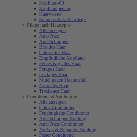
Kopfhaut-Öl
Kopfhautpeeling
Haarwasser
Sonnenschutz & -pflege
Pflege nach Haartyp
Alle anzeigen
Anti-Frizz
Anti-Schuppen
Blondes Haar
Coloriertes Haar
Empfindliche Kopfhaut
Feines & glattes Haar
Fettiges Haar
Lockiges Haar
Mittel gegen Haarausfall
Normales Haar
Trockenes Haar
Conditioner & Spülung
Alle anzeigen
Color-Conditioner
Feuchtigkeits-Conditioner
Anti-Schuppen-Spülung
Anti-Frizz-Conditioner
Aufbau & Reparatur Spülung
Fester Conditioner