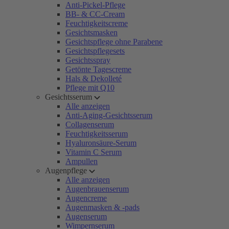
Anti-Pickel-Pflege
BB- & CC-Cream
Feuchtigkeitscreme
Gesichtsmasken
Gesichtspflege ohne Parabene
Gesichtspflegesets
Gesichtsspray
Getönte Tagescreme
Hals & Dekolleté
Pflege mit Q10
Gesichtsserum
Alle anzeigen
Anti-Aging-Gesichtsserum
Collagenserum
Feuchtigkeitsserum
Hyaluronsäure-Serum
Vitamin C Serum
Ampullen
Augenpflege
Alle anzeigen
Augenbrauenserum
Augencreme
Augenmasken & -pads
Augenserum
Wimpernserum