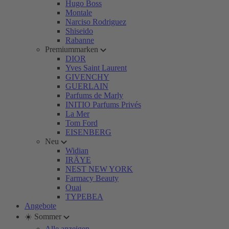
Hugo Boss
Montale
Narciso Rodriguez
Shiseido
Rabanne
Premiummarken
DIOR
Yves Saint Laurent
GIVENCHY
GUERLAIN
Parfums de Marly
INITIO Parfums Privés
La Mer
Tom Ford
EISENBERG
Neu
Widian
IRÄYE
NEST NEW YORK
Farmacy Beauty
Ouai
TYPEBEA
Angebote
☀️ Sommer
Alle anzeigen