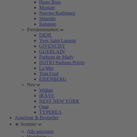
Hugo Boss
Montale
Narciso Rodriguez
Shiseido
Rabanne
Premiummarken
DIOR
Yves Saint Laurent
GIVENCHY
GUERLAIN
Parfums de Marly
INITIO Parfums Privés
La Mer
Tom Ford
EISENBERG
Neu
Widian
IRÄYE
NEST NEW YORK
Ouai
TYPEBEA
Angebote & Bestseller
☀️ Sommer
Alle anzeigen
Highlights