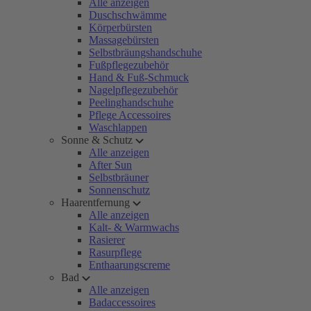
Alle anzeigen
Duschschwämme
Körperbürsten
Massagebürsten
Selbstbräungshandschuhe
Fußpflegezubehör
Hand & Fuß-Schmuck
Nagelpflegezubehör
Peelinghandschuhe
Pflege Accessoires
Waschlappen
Sonne & Schutz
Alle anzeigen
After Sun
Selbstbräuner
Sonnenschutz
Haarentfernung
Alle anzeigen
Kalt- & Warmwachs
Rasierer
Rasurpflege
Enthaarungscreme
Bad
Alle anzeigen
Badaccessoires