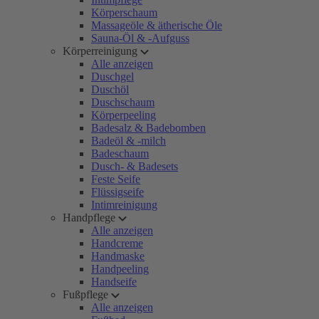
Körperschaum
Massageöle & ätherische Öle
Sauna-Öl & -Aufguss
Körperreinigung
Alle anzeigen
Duschgel
Duschöl
Duschschaum
Körperpeeling
Badesalz & Badebomben
Badeöl & -milch
Badeschaum
Dusch- & Badesets
Feste Seife
Flüssigseife
Intimreinigung
Handpflege
Alle anzeigen
Handcreme
Handmaske
Handpeeling
Handseife
Fußpflege
Alle anzeigen