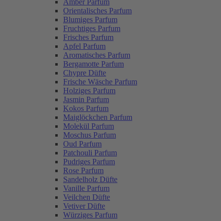
Amber Parfum
Orientalisches Parfum
Blumiges Parfum
Fruchtiges Parfum
Frisches Parfum
Apfel Parfum
Aromatisches Parfum
Bergamotte Parfum
Chypre Düfte
Frische Wäsche Parfum
Holziges Parfum
Jasmin Parfum
Kokos Parfum
Maiglöckchen Parfum
Molekül Parfum
Moschus Parfum
Oud Parfum
Patchouli Parfum
Pudriges Parfum
Rose Parfum
Sandelholz Düfte
Vanille Parfum
Veilchen Düfte
Vetiver Düfte
Würziges Parfum