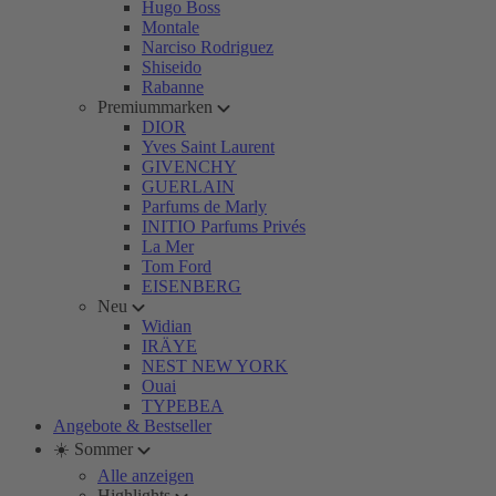
Hugo Boss
Montale
Narciso Rodriguez
Shiseido
Rabanne
Premiummarken
DIOR
Yves Saint Laurent
GIVENCHY
GUERLAIN
Parfums de Marly
INITIO Parfums Privés
La Mer
Tom Ford
EISENBERG
Neu
Widian
IRÄYE
NEST NEW YORK
Ouai
TYPEBEA
Angebote & Bestseller
☀️ Sommer
Alle anzeigen
Highlights