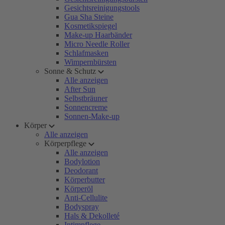
Gesichtsreinigungstools
Gua Sha Steine
Kosmetikspiegel
Make-up Haarbänder
Micro Needle Roller
Schlafmasken
Wimpernbürsten
Sonne & Schutz
Alle anzeigen
After Sun
Selbstbräuner
Sonnencreme
Sonnen-Make-up
Körper
Alle anzeigen
Körperpflege
Alle anzeigen
Bodylotion
Deodorant
Körperbutter
Körperöl
Anti-Cellulite
Bodyspray
Hals & Dekolleté
Intimpflege