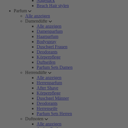
Nagellack
Beach Hair stylen
Parfum
Alle anzeigen
Damendüfte
Alle anzeigen
Damenparfum
Haarparfum
Bodyspray
Duschgel Frauen
Deodorants
Körperpflege
Duftseifen
Parfum Sets Damen
Herrendüfte
Alle anzeigen
Herrenparfum
After Shave
Körperpflege
Duschgel Männer
Deodorants
Herrenseife
Parfum Sets Herren
Duftnoten
Alle anzeigen