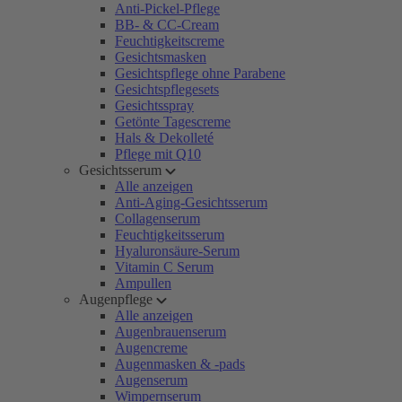
Anti-Pickel-Pflege
BB- & CC-Cream
Feuchtigkeitscreme
Gesichtsmasken
Gesichtspflege ohne Parabene
Gesichtspflegesets
Gesichtsspray
Getönte Tagescreme
Hals & Dekolleté
Pflege mit Q10
Gesichtsserum
Alle anzeigen
Anti-Aging-Gesichtsserum
Collagenserum
Feuchtigkeitsserum
Hyaluronsäure-Serum
Vitamin C Serum
Ampullen
Augenpflege
Alle anzeigen
Augenbrauenserum
Augencreme
Augenmasken & -pads
Augenserum
Wimpernserum