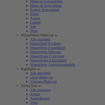
Make-up Leerpaletten
Make-up Schwämme
Konjac-Schwämme
Nägel
Augen
Lippen
Sets
Teint
Wasserfestes Make-up
Alle anzeigen
Wasserfeste Eyeliner
Wasserfeste Foundation
Wasserfeste Mascara
Wasserfester Concealer
Wasserfester Lidschatten
Wasserfeste Augenbrauenstifte
Highlights
Alle anzeigen
Glow Make-up
Veganes Make-up
Travel Size
Alle anzeigen
Augen
Augenbrauen
Teint