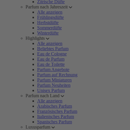
Zitrische Düfte
Parfum nach Jahreszeit
Alle anzeigen
Frühlingsdüfte
Herbstdüfte
Sommerdüfte
Winterdüfte
Highlights
Alle anzeigen
Beliebtes Parfum
Eau de Cologne
Eau de Parfum
Eau de Toilette
Parfum Angebote
Parfum auf Rechnung
Parfum Miniaturen
Parfum Neuheiten
Unisex Parfum
Parfum nach Land
Alle anzeigen
Arabisches Parfum
Französisches Parfum
Italienisches Parfum
Spanisches Parfum
Luxusparfum