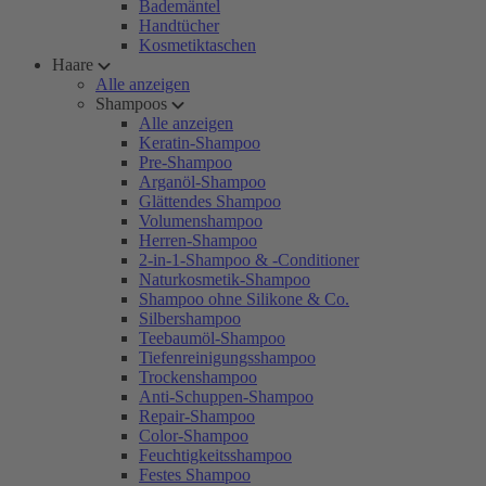
Bademäntel
Handtücher
Kosmetiktaschen
Haare
Alle anzeigen
Shampoos
Alle anzeigen
Keratin-Shampoo
Pre-Shampoo
Arganöl-Shampoo
Glättendes Shampoo
Volumenshampoo
Herren-Shampoo
2-in-1-Shampoo & -Conditioner
Naturkosmetik-Shampoo
Shampoo ohne Silikone & Co.
Silbershampoo
Teebaumöl-Shampoo
Tiefenreinigungsshampoo
Trockenshampoo
Anti-Schuppen-Shampoo
Repair-Shampoo
Color-Shampoo
Feuchtigkeitsshampoo
Festes Shampoo