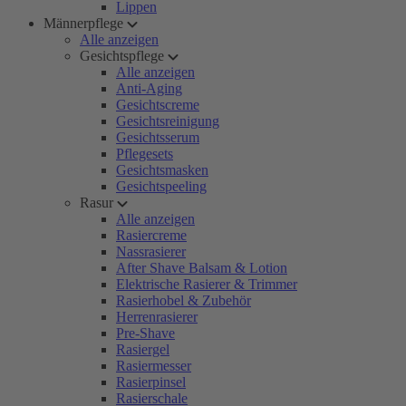
Lippen
Männerpflege
Alle anzeigen
Gesichtspflege
Alle anzeigen
Anti-Aging
Gesichtscreme
Gesichtsreinigung
Gesichtsserum
Pflegesets
Gesichtsmasken
Gesichtspeeling
Rasur
Alle anzeigen
Rasiercreme
Nassrasierer
After Shave Balsam & Lotion
Elektrische Rasierer & Trimmer
Rasierhobel & Zubehör
Herrenrasierer
Pre-Shave
Rasiergel
Rasiermesser
Rasierpinsel
Rasierschale