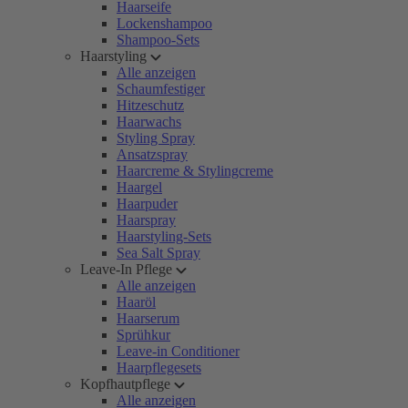
Haarseife
Lockenshampoo
Shampoo-Sets
Haarstyling
Alle anzeigen
Schaumfestiger
Hitzeschutz
Haarwachs
Styling Spray
Ansatzspray
Haarcreme & Stylingcreme
Haargel
Haarpuder
Haarspray
Haarstyling-Sets
Sea Salt Spray
Leave-In Pflege
Alle anzeigen
Haaröl
Haarserum
Sprühkur
Leave-in Conditioner
Haarpflegesets
Kopfhautpflege
Alle anzeigen