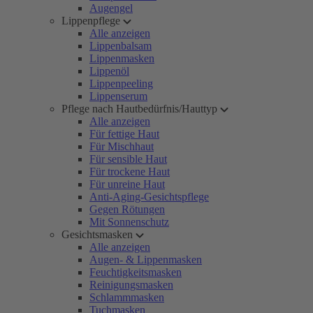
Augengel
Lippenpflege
Alle anzeigen
Lippenbalsam
Lippenmasken
Lippenöl
Lippenpeeling
Lippenserum
Pflege nach Hautbedürfnis/Hauttyp
Alle anzeigen
Für fettige Haut
Für Mischhaut
Für sensible Haut
Für trockene Haut
Für unreine Haut
Anti-Aging-Gesichtspflege
Gegen Rötungen
Mit Sonnenschutz
Gesichtsmasken
Alle anzeigen
Augen- & Lippenmasken
Feuchtigkeitsmasken
Reinigungsmasken
Schlammmasken
Tuchmasken