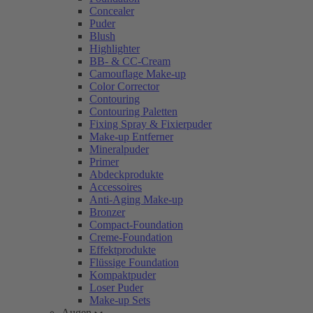
Concealer
Puder
Blush
Highlighter
BB- & CC-Cream
Camouflage Make-up
Color Corrector
Contouring
Contouring Paletten
Fixing Spray & Fixierpuder
Make-up Entferner
Mineralpuder
Primer
Abdeckprodukte
Accessoires
Anti-Aging Make-up
Bronzer
Compact-Foundation
Creme-Foundation
Effektprodukte
Flüssige Foundation
Kompaktpuder
Loser Puder
Make-up Sets
Augen