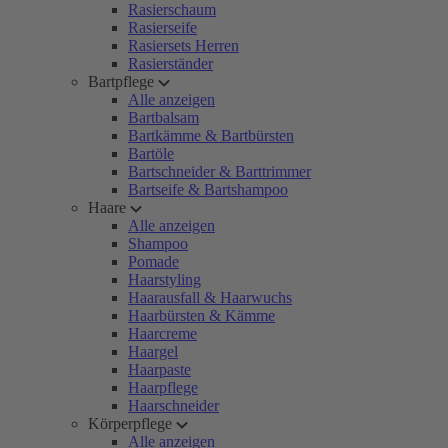
Rasierschaum
Rasierseife
Rasiersets Herren
Rasierständer
Bartpflege
Alle anzeigen
Bartbalsam
Bartkämme & Bartbürsten
Bartöle
Bartschneider & Barttrimmer
Bartseife & Bartshampoo
Haare
Alle anzeigen
Shampoo
Pomade
Haarstyling
Haarausfall & Haarwuchs
Haarbürsten & Kämme
Haarcreme
Haargel
Haarpaste
Haarpflege
Haarschneider
Körperpflege
Alle anzeigen