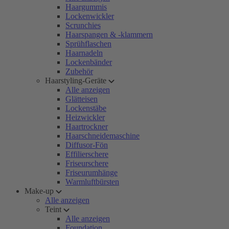
Haargummis
Lockenwickler
Scrunchies
Haarspangen & -klammern
Sprühflaschen
Haarnadeln
Lockenbänder
Zubehör
Haarstyling-Geräte
Alle anzeigen
Glätteisen
Lockenstäbe
Heizwickler
Haartrockner
Haarschneidemaschine
Diffusor-Fön
Effilierschere
Friseurschere
Friseurumhänge
Warmluftbürsten
Make-up
Alle anzeigen
Teint
Alle anzeigen
Foundation