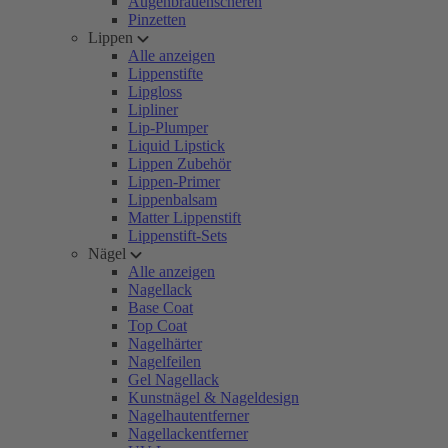
Augenbrauenscheren
Pinzetten
Lippen
Alle anzeigen
Lippenstifte
Lipgloss
Lipliner
Lip-Plumper
Liquid Lipstick
Lippen Zubehör
Lippen-Primer
Lippenbalsam
Matter Lippenstift
Lippenstift-Sets
Nägel
Alle anzeigen
Nagellack
Base Coat
Top Coat
Nagelhärter
Nagelfeilen
Gel Nagellack
Kunstnägel & Nageldesign
Nagelhautentferner
Nagellackentferner