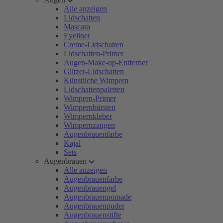
Alle anzeigen
Lidschatten
Mascara
Eyeliner
Creme-Lidschatten
Lidschatten-Primer
Augen-Make-up-Entferner
Glitzer-Lidschatten
Künstliche Wimpern
Lidschattenpaletten
Wimpern-Primer
Wimpernbürsten
Wimpernkleber
Wimpernzangen
Augenbrauenfarbe
Kajal
Sets
Augenbrauen
Alle anzeigen
Augenbrauenfarbe
Augenbrauengel
Augenbrauenpomade
Augenbrauenpuder
Augenbrauenstifte