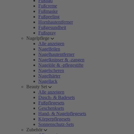
Fußbad
Fußcreme
Fußmaske
Fußpeeling
Hornhautentferner
Fußgesundheit
Fußspray
Nagelpflege
Alle anzeigen
Nagelfeilen
Nagelhautentferner
Nagelknipser & -zangen
Nagelöle & -pflegestifte
Nagelscheren
Nagelhärter
Nagellack
Beauty Set
Alle anzeigen
Dusch- & Badesets
Fußpflegesets
Geschenksets
Hand- & Nagelpflegesets
Körperpflegesets
Sonnenschutz-Sets
Zubehör