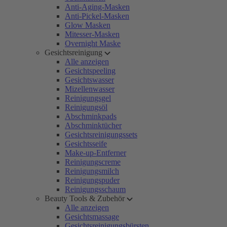
Anti-Aging-Masken
Anti-Pickel-Masken
Glow Masken
Mitesser-Masken
Overnight Maske
Gesichtsreinigung
Alle anzeigen
Gesichtspeeling
Gesichtswasser
Mizellenwasser
Reinigungsgel
Reinigungsöl
Abschminkpads
Abschminktücher
Gesichtsreinigungssets
Gesichtsseife
Make-up-Entferner
Reinigungscreme
Reinigungsmilch
Reinigungspuder
Reinigungsschaum
Beauty Tools & Zubehör
Alle anzeigen
Gesichtsmassage
Gesichtsreinigungsbürsten