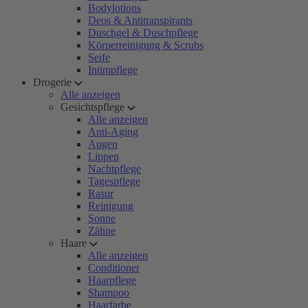
Bodylotions
Deos & Antitranspirants
Duschgel & Duschpflege
Körperreinigung & Scrubs
Seife
Intimpflege
Drogerie
Alle anzeigen
Gesichtspflege
Alle anzeigen
Anti-Aging
Augen
Lippen
Nachtpflege
Tagespflege
Rasur
Reinigung
Sonne
Zähne
Haare
Alle anzeigen
Conditioner
Haarpflege
Shampoo
Haarfarbe