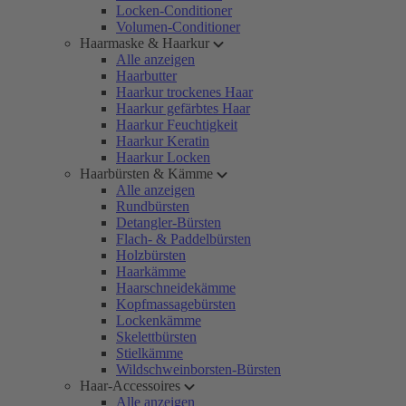
Locken-Conditioner
Volumen-Conditioner
Haarmaske & Haarkur
Alle anzeigen
Haarbutter
Haarkur trockenes Haar
Haarkur gefärbtes Haar
Haarkur Feuchtigkeit
Haarkur Keratin
Haarkur Locken
Haarbürsten & Kämme
Alle anzeigen
Rundbürsten
Detangler-Bürsten
Flach- & Paddelbürsten
Holzbürsten
Haarkämme
Haarschneidekämme
Kopfmassagebürsten
Lockenkämme
Skelettbürsten
Stielkämme
Wildschweinborsten-Bürsten
Haar-Accessoires
Alle anzeigen