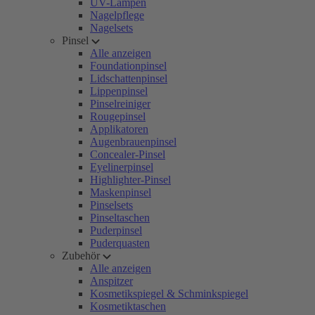
UV-Lampen
Nagelpflege
Nagelsets
Pinsel
Alle anzeigen
Foundationpinsel
Lidschattenpinsel
Lippenpinsel
Pinselreiniger
Rougepinsel
Applikatoren
Augenbrauenpinsel
Concealer-Pinsel
Eyelinerpinsel
Highlighter-Pinsel
Maskenpinsel
Pinselsets
Pinseltaschen
Puderpinsel
Puderquasten
Zubehör
Alle anzeigen
Anspitzer
Kosmetikspiegel & Schminkspiegel
Kosmetiktaschen