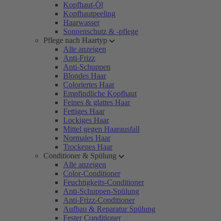
Kopfhaut-Öl
Kopfhautpeeling
Haarwasser
Sonnenschutz & -pflege
Pflege nach Haartyp
Alle anzeigen
Anti-Frizz
Anti-Schuppen
Blondes Haar
Coloriertes Haar
Empfindliche Kopfhaut
Feines & glattes Haar
Fettiges Haar
Lockiges Haar
Mittel gegen Haarausfall
Normales Haar
Trockenes Haar
Conditioner & Spülung
Alle anzeigen
Color-Conditioner
Feuchtigkeits-Conditioner
Anti-Schuppen-Spülung
Anti-Frizz-Conditioner
Aufbau & Reparatur Spülung
Fester Conditioner