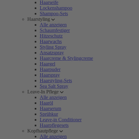
Haarseife
Lockenshampoo
Shampoo-Sets
Haarstyling
Alle anzeigen
Schaumfestiger
Hitzeschutz
Haarwachs
Styling Spray
Ansatzspray
Haarcreme & Stylingcreme
Haargel
Haarpuder
Haarspray
Haarstyling-Sets
Sea Salt Spray
Leave-In Pflege
Alle anzeigen
Haaröl
Haarserum
Sprühkur
Leave-in Conditioner
Haarpflegesets
Kopfhautpflege
Alle anzeigen