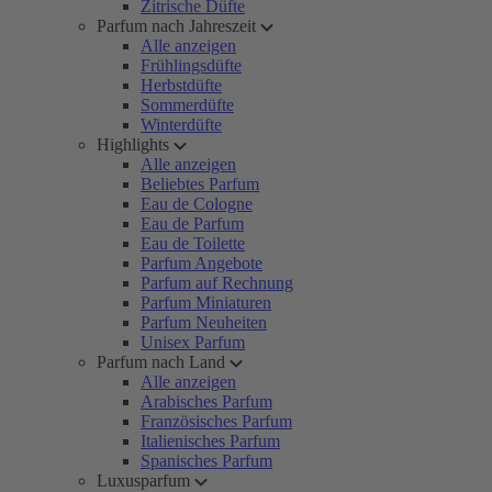
Zitrische Düfte
Parfum nach Jahreszeit
Alle anzeigen
Frühlingsdüfte
Herbstdüfte
Sommerdüfte
Winterdüfte
Highlights
Alle anzeigen
Beliebtes Parfum
Eau de Cologne
Eau de Parfum
Eau de Toilette
Parfum Angebote
Parfum auf Rechnung
Parfum Miniaturen
Parfum Neuheiten
Unisex Parfum
Parfum nach Land
Alle anzeigen
Arabisches Parfum
Französisches Parfum
Italienisches Parfum
Spanisches Parfum
Luxusparfum