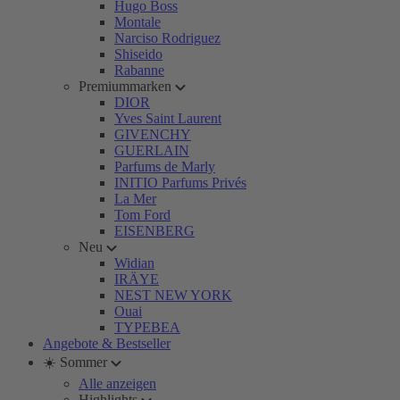
Hugo Boss
Montale
Narciso Rodriguez
Shiseido
Rabanne
Premiummarken
DIOR
Yves Saint Laurent
GIVENCHY
GUERLAIN
Parfums de Marly
INITIO Parfums Privés
La Mer
Tom Ford
EISENBERG
Neu
Widian
IRÄYE
NEST NEW YORK
Ouai
TYPEBEA
Angebote & Bestseller
☀️ Sommer
Alle anzeigen
Highlights