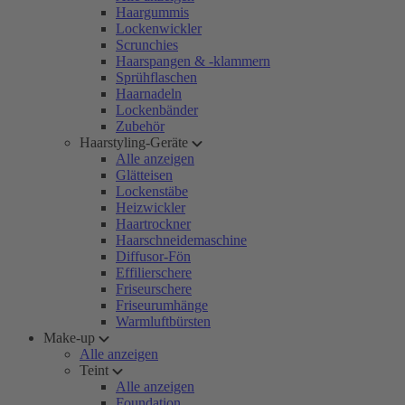
Haargummis
Lockenwickler
Scrunchies
Haarspangen & -klammern
Sprühflaschen
Haarnadeln
Lockenbänder
Zubehör
Haarstyling-Geräte
Alle anzeigen
Glätteisen
Lockenstäbe
Heizwickler
Haartrockner
Haarschneidemaschine
Diffusor-Fön
Effilierschere
Friseurschere
Friseurumhänge
Warmluftbürsten
Make-up
Alle anzeigen
Teint
Alle anzeigen
Foundation