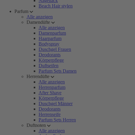
Nagellack
Beach Hair stylen
Parfum
Alle anzeigen
Damendüfte
Alle anzeigen
Damenparfum
Haarparfum
Bodyspray
Duschgel Frauen
Deodorants
Körperpflege
Duftseifen
Parfum Sets Damen
Herrendüfte
Alle anzeigen
Herrenparfum
After Shave
Körperpflege
Duschgel Männer
Deodorants
Herrenseife
Parfum Sets Herren
Duftnoten
Alle anzeigen