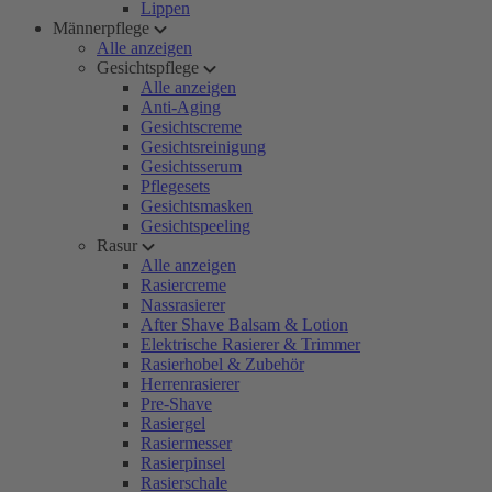
Lippen
Männerpflege
Alle anzeigen
Gesichtspflege
Alle anzeigen
Anti-Aging
Gesichtscreme
Gesichtsreinigung
Gesichtsserum
Pflegesets
Gesichtsmasken
Gesichtspeeling
Rasur
Alle anzeigen
Rasiercreme
Nassrasierer
After Shave Balsam & Lotion
Elektrische Rasierer & Trimmer
Rasierhobel & Zubehör
Herrenrasierer
Pre-Shave
Rasiergel
Rasiermesser
Rasierpinsel
Rasierschale