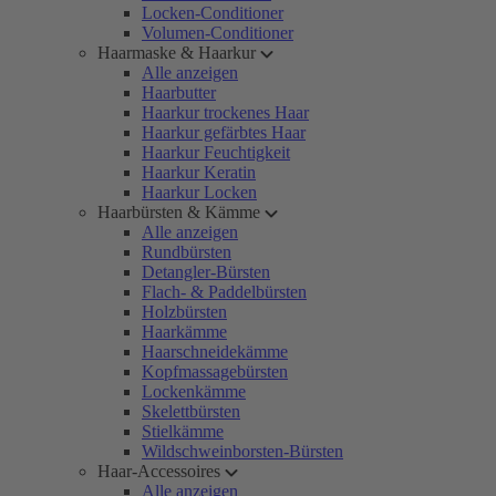
Locken-Conditioner
Volumen-Conditioner
Haarmaske & Haarkur
Alle anzeigen
Haarbutter
Haarkur trockenes Haar
Haarkur gefärbtes Haar
Haarkur Feuchtigkeit
Haarkur Keratin
Haarkur Locken
Haarbürsten & Kämme
Alle anzeigen
Rundbürsten
Detangler-Bürsten
Flach- & Paddelbürsten
Holzbürsten
Haarkämme
Haarschneidekämme
Kopfmassagebürsten
Lockenkämme
Skelettbürsten
Stielkämme
Wildschweinborsten-Bürsten
Haar-Accessoires
Alle anzeigen