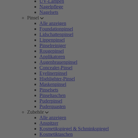
UV-Lampen
Nagelpflege
Nagelsets
Pinsel
Alle anzeigen
Foundationpinsel
Lidschattenpinsel
Lippenpinsel
Pinselreiniger
Rougepinsel
Applikatoren
Augenbrauenpinsel
Concealer-Pinsel
Eyelinerpinsel
Highlighter-Pinsel
Maskenpinsel
Pinselsets
Pinseltaschen
Puderpinsel
Puderquasten
Zubehör
Alle anzeigen
Anspitzer
Kosmetikspiegel & Schminkspiegel
Kosmetiktaschen