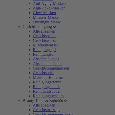
Anti-Aging-Masken
Anti-Pickel-Masken
Glow Masken
Mitesser-Masken
Overnight Maske
Gesichtsreinigung
Alle anzeigen
Gesichtspeeling
Gesichtswasser
Mizellenwasser
Reinigungsgel
Reinigungsöl
Abschminkpads
Abschminktücher
Gesichtsreinigungssets
Gesichtsseife
Make-up-Entferner
Reinigungscreme
Reinigungsmilch
Reinigungspuder
Reinigungsschaum
Beauty Tools & Zubehör
Alle anzeigen
Gesichtsmassage
Gesichtsreinigungsbürsten