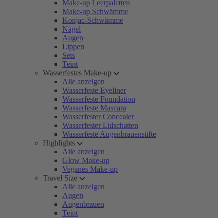
Make-up Leerpaletten
Make-up Schwämme
Konjac-Schwämme
Nägel
Augen
Lippen
Sets
Teint
Wasserfestes Make-up
Alle anzeigen
Wasserfeste Eyeliner
Wasserfeste Foundation
Wasserfeste Mascara
Wasserfester Concealer
Wasserfester Lidschatten
Wasserfeste Augenbrauenstifte
Highlights
Alle anzeigen
Glow Make-up
Veganes Make-up
Travel Size
Alle anzeigen
Augen
Augenbrauen
Teint