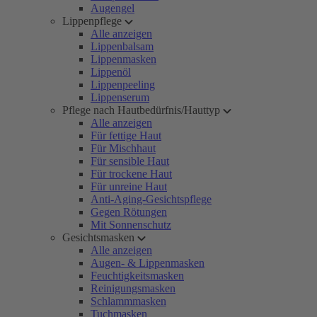
Augengel
Lippenpflege
Alle anzeigen
Lippenbalsam
Lippenmasken
Lippenöl
Lippenpeeling
Lippenserum
Pflege nach Hautbedürfnis/Hauttyp
Alle anzeigen
Für fettige Haut
Für Mischhaut
Für sensible Haut
Für trockene Haut
Für unreine Haut
Anti-Aging-Gesichtspflege
Gegen Rötungen
Mit Sonnenschutz
Gesichtsmasken
Alle anzeigen
Augen- & Lippenmasken
Feuchtigkeitsmasken
Reinigungsmasken
Schlammmasken
Tuchmasken