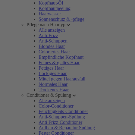
Kopfhaut-Öl
Kopfhautpeeling
Haarwasser
Sonnenschutz & -pflege
Pflege nach Haartyp
Alle anzeigen
Anti-Frizz
Anti-Schuppen
Blondes Haar
Coloriertes Haar
Empfindliche Kopfhaut
Feines & glattes Haar
Fettiges Haar
Lockiges Haar
Mittel gegen Haarausfall
Normales Haar
Trockenes Haar
Conditioner & Spülung
Alle anzeigen
Color-Conditioner
Feuchtigkeits-Conditioner
Anti-Schuppen-Spülung
Anti-Frizz-Conditioner
Aufbau & Reparatur Spülung
Fester Conditioner