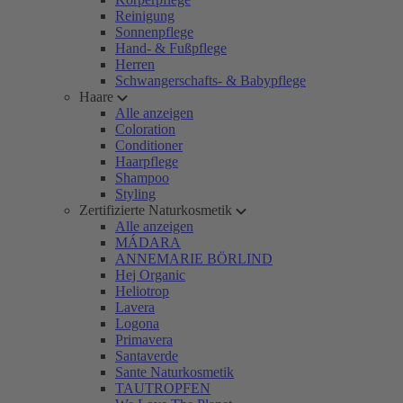
Reinigung
Sonnenpflege
Hand- & Fußpflege
Herren
Schwangerschafts- & Babypflege
Haare
Alle anzeigen
Coloration
Conditioner
Haarpflege
Shampoo
Styling
Zertifizierte Naturkosmetik
Alle anzeigen
MÁDARA
ANNEMARIE BÖRLIND
Hej Organic
Heliotrop
Lavera
Logona
Primavera
Santaverde
Sante Naturkosmetik
TAUTROPFEN