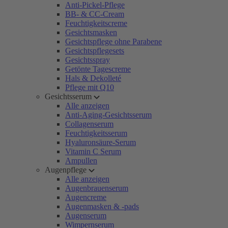
Anti-Pickel-Pflege
BB- & CC-Cream
Feuchtigkeitscreme
Gesichtsmasken
Gesichtspflege ohne Parabene
Gesichtspflegesets
Gesichtsspray
Getönte Tagescreme
Hals & Dekolleté
Pflege mit Q10
Gesichtsserum
Alle anzeigen
Anti-Aging-Gesichtsserum
Collagenserum
Feuchtigkeitsserum
Hyaluronsäure-Serum
Vitamin C Serum
Ampullen
Augenpflege
Alle anzeigen
Augenbrauenserum
Augencreme
Augenmasken & -pads
Augenserum
Wimpernserum