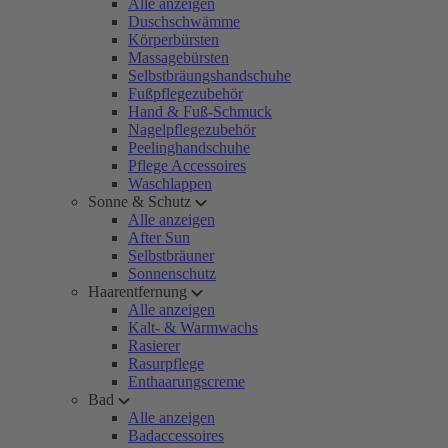
Alle anzeigen
Duschschwämme
Körperbürsten
Massagebürsten
Selbstbräungshandschuhe
Fußpflegezubehör
Hand & Fuß-Schmuck
Nagelpflegezubehör
Peelinghandschuhe
Pflege Accessoires
Waschlappen
Sonne & Schutz
Alle anzeigen
After Sun
Selbstbräuner
Sonnenschutz
Haarentfernung
Alle anzeigen
Kalt- & Warmwachs
Rasierer
Rasurpflege
Enthaarungscreme
Bad
Alle anzeigen
Badaccessoires