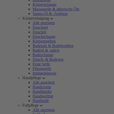
Körperschaum
Massageöle & ätherische Öle
Sauna-Öl & -Aufguss
Körperreinigung
Alle anzeigen
Duschgel
Duschöl
Duschschaum
Körperpeeling
Badesalz & Badebomben
Badeöl & -milch
Badeschaum
Dusch- & Badesets
Feste Seife
Flüssigseife
Intimreinigung
Handpflege
Alle anzeigen
Handcreme
Handmaske
Handpeeling
Handseife
Fußpflege
Alle anzeigen