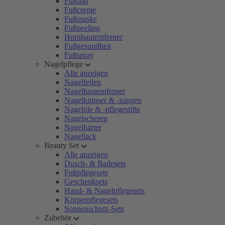
Fußbad
Fußcreme
Fußmaske
Fußpeeling
Hornhautentferner
Fußgesundheit
Fußspray
Nagelpflege
Alle anzeigen
Nagelfeilen
Nagelhautentferner
Nagelknipser & -zangen
Nagelöle & -pflegestifte
Nagelscheren
Nagelhärter
Nagellack
Beauty Set
Alle anzeigen
Dusch- & Badesets
Fußpflegesets
Geschenksets
Hand- & Nagelpflegesets
Körperpflegesets
Sonnenschutz-Sets
Zubehör