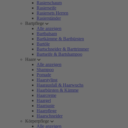
Rasierschaum
Rasierseife
Rasiersets Herren
Rasierständer
Bartpflege
Alle anzeigen
Bartbalsam
Bartkämme & Bartbürsten
Bartöle
Bartschneider & Barttrimmer
Bartseife & Bartshampoo
Haare
Alle anzeigen
Shampoo
Pomade
Haarstyling
Haarausfall & Haarwuchs
Haarbürsten & Kämme
Haarcreme
Haargel
Haarpaste
Haarpflege
Haarschneider
Körperpflege
Alle anzeigen