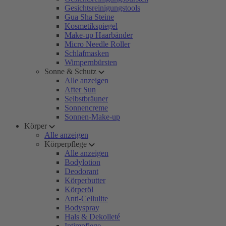
Gesichtsreinigungstools
Gua Sha Steine
Kosmetikspiegel
Make-up Haarbänder
Micro Needle Roller
Schlafmasken
Wimpernbürsten
Sonne & Schutz
Alle anzeigen
After Sun
Selbstbräuner
Sonnencreme
Sonnen-Make-up
Körper
Alle anzeigen
Körperpflege
Alle anzeigen
Bodylotion
Deodorant
Körperbutter
Körperöl
Anti-Cellulite
Bodyspray
Hals & Dekolleté
Intimpflege