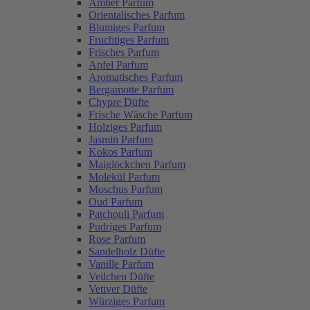
Amber Parfum
Orientalisches Parfum
Blumiges Parfum
Fruchtiges Parfum
Frisches Parfum
Apfel Parfum
Aromatisches Parfum
Bergamotte Parfum
Chypre Düfte
Frische Wäsche Parfum
Holziges Parfum
Jasmin Parfum
Kokos Parfum
Maiglöckchen Parfum
Molekül Parfum
Moschus Parfum
Oud Parfum
Patchouli Parfum
Pudriges Parfum
Rose Parfum
Sandelholz Düfte
Vanille Parfum
Veilchen Düfte
Vetiver Düfte
Würziges Parfum