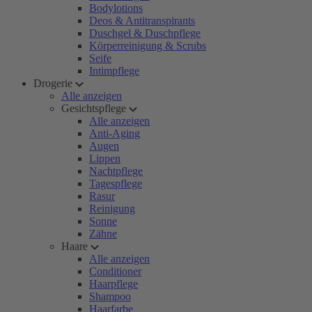
Bodylotions
Deos & Antitranspirants
Duschgel & Duschpflege
Körperreinigung & Scrubs
Seife
Intimpflege
Drogerie
Alle anzeigen
Gesichtspflege
Alle anzeigen
Anti-Aging
Augen
Lippen
Nachtpflege
Tagespflege
Rasur
Reinigung
Sonne
Zähne
Haare
Alle anzeigen
Conditioner
Haarpflege
Shampoo
Haarfarbe