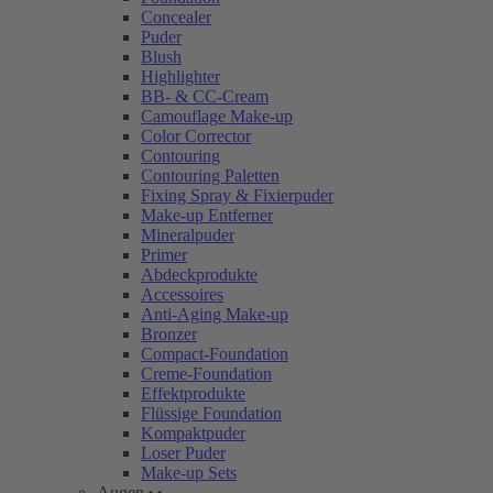
Concealer
Puder
Blush
Highlighter
BB- & CC-Cream
Camouflage Make-up
Color Corrector
Contouring
Contouring Paletten
Fixing Spray & Fixierpuder
Make-up Entferner
Mineralpuder
Primer
Abdeckprodukte
Accessoires
Anti-Aging Make-up
Bronzer
Compact-Foundation
Creme-Foundation
Effektprodukte
Flüssige Foundation
Kompaktpuder
Loser Puder
Make-up Sets
Augen