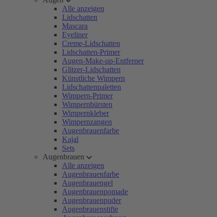
Alle anzeigen
Lidschatten
Mascara
Eyeliner
Creme-Lidschatten
Lidschatten-Primer
Augen-Make-up-Entferner
Glitzer-Lidschatten
Künstliche Wimpern
Lidschattenpaletten
Wimpern-Primer
Wimpernbürsten
Wimpernkleber
Wimpernzangen
Augenbrauenfarbe
Kajal
Sets
Augenbrauen
Alle anzeigen
Augenbrauenfarbe
Augenbrauengel
Augenbrauenpomade
Augenbrauenpuder
Augenbrauenstifte