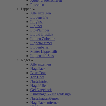
Augenbrauenscheren
Pinzetten
Lippen
Alle anzeigen
Lippenstifte
Lipgloss
Lipliner
Lip-Plumper
Liquid Lipstick
Lippen Zubehör
Lippen-Primer
Lippenbalsam
Matter Lippenstift
Lippenstift-Sets
Nägel
Alle anzeigen
Nagellack
Base Coat
Top Coat
Nagelhärter
Nagelfeilen
Gel Nagellack
Kunstnägel & Nageldesign
Nagelhautentferner
Nagellackentferner