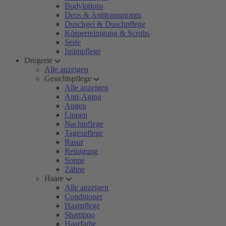
Bodylotions
Deos & Antitranspirants
Duschgel & Duschpflege
Körperreinigung & Scrubs
Seife
Intimpflege
Drogerie
Alle anzeigen
Gesichtspflege
Alle anzeigen
Anti-Aging
Augen
Lippen
Nachtpflege
Tagespflege
Rasur
Reinigung
Sonne
Zähne
Haare
Alle anzeigen
Conditioner
Haarpflege
Shampoo
Haarfarbe