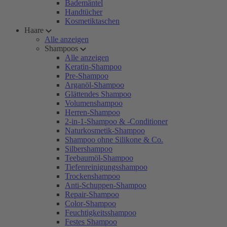
Bademäntel
Handtücher
Kosmetiktaschen
Haare
Alle anzeigen
Shampoos
Alle anzeigen
Keratin-Shampoo
Pre-Shampoo
Arganöl-Shampoo
Glättendes Shampoo
Volumenshampoo
Herren-Shampoo
2-in-1-Shampoo & -Conditioner
Naturkosmetik-Shampoo
Shampoo ohne Silikone & Co.
Silbershampoo
Teebaumöl-Shampoo
Tiefenreinigungsshampoo
Trockenshampoo
Anti-Schuppen-Shampoo
Repair-Shampoo
Color-Shampoo
Feuchtigkeitsshampoo
Festes Shampoo