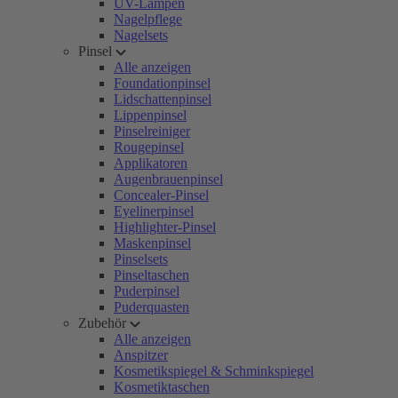
UV-Lampen
Nagelpflege
Nagelsets
Pinsel
Alle anzeigen
Foundationpinsel
Lidschattenpinsel
Lippenpinsel
Pinselreiniger
Rougepinsel
Applikatoren
Augenbrauenpinsel
Concealer-Pinsel
Eyelinerpinsel
Highlighter-Pinsel
Maskenpinsel
Pinselsets
Pinseltaschen
Puderpinsel
Puderquasten
Zubehör
Alle anzeigen
Anspitzer
Kosmetikspiegel & Schminkspiegel
Kosmetiktaschen