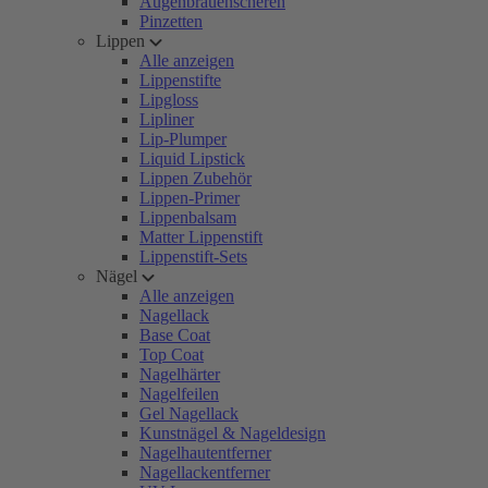
Augenbrauenscheren
Pinzetten
Lippen
Alle anzeigen
Lippenstifte
Lipgloss
Lipliner
Lip-Plumper
Liquid Lipstick
Lippen Zubehör
Lippen-Primer
Lippenbalsam
Matter Lippenstift
Lippenstift-Sets
Nägel
Alle anzeigen
Nagellack
Base Coat
Top Coat
Nagelhärter
Nagelfeilen
Gel Nagellack
Kunstnägel & Nageldesign
Nagelhautentferner
Nagellackentferner