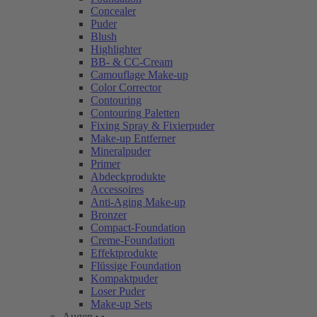
Concealer
Puder
Blush
Highlighter
BB- & CC-Cream
Camouflage Make-up
Color Corrector
Contouring
Contouring Paletten
Fixing Spray & Fixierpuder
Make-up Entferner
Mineralpuder
Primer
Abdeckprodukte
Accessoires
Anti-Aging Make-up
Bronzer
Compact-Foundation
Creme-Foundation
Effektprodukte
Flüssige Foundation
Kompaktpuder
Loser Puder
Make-up Sets
Augen