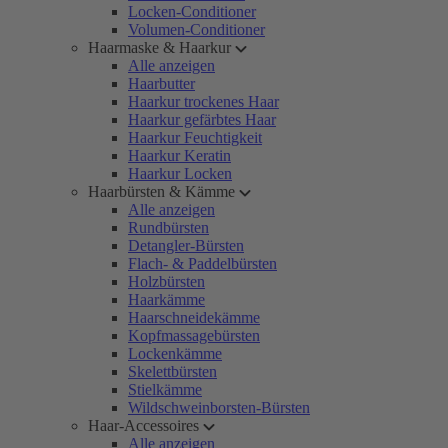
Locken-Conditioner
Volumen-Conditioner
Haarmaske & Haarkur
Alle anzeigen
Haarbutter
Haarkur trockenes Haar
Haarkur gefärbtes Haar
Haarkur Feuchtigkeit
Haarkur Keratin
Haarkur Locken
Haarbürsten & Kämme
Alle anzeigen
Rundbürsten
Detangler-Bürsten
Flach- & Paddelbürsten
Holzbürsten
Haarkämme
Haarschneidekämme
Kopfmassagebürsten
Lockenkämme
Skelettbürsten
Stielkämme
Wildschweinborsten-Bürsten
Haar-Accessoires
Alle anzeigen