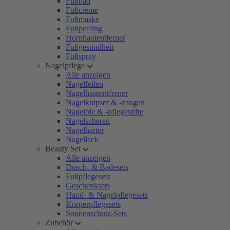
Fußbad
Fußcreme
Fußmaske
Fußpeeling
Hornhautentferner
Fußgesundheit
Fußspray
Nagelpflege
Alle anzeigen
Nagelfeilen
Nagelhautentferner
Nagelknipser & -zangen
Nagelöle & -pflegestifte
Nagelscheren
Nagelhärter
Nagellack
Beauty Set
Alle anzeigen
Dusch- & Badesets
Fußpflegesets
Geschenksets
Hand- & Nagelpflegesets
Körperpflegesets
Sonnenschutz-Sets
Zubehör