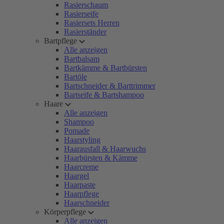
Rasierschaum
Rasierseife
Rasiersets Herren
Rasierständer
Bartpflege
Alle anzeigen
Bartbalsam
Bartkämme & Bartbürsten
Bartöle
Bartschneider & Barttrimmer
Bartseife & Bartshampoo
Haare
Alle anzeigen
Shampoo
Pomade
Haarstyling
Haarausfall & Haarwuchs
Haarbürsten & Kämme
Haarcreme
Haargel
Haarpaste
Haarpflege
Haarschneider
Körperpflege
Alle anzeigen