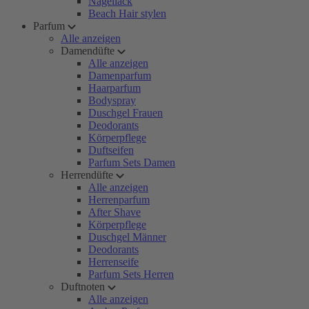
Nagellack
Beach Hair stylen
Parfum
Alle anzeigen
Damendüfte
Alle anzeigen
Damenparfum
Haarparfum
Bodyspray
Duschgel Frauen
Deodorants
Körperpflege
Duftseifen
Parfum Sets Damen
Herrendüfte
Alle anzeigen
Herrenparfum
After Shave
Körperpflege
Duschgel Männer
Deodorants
Herrenseife
Parfum Sets Herren
Duftnoten
Alle anzeigen