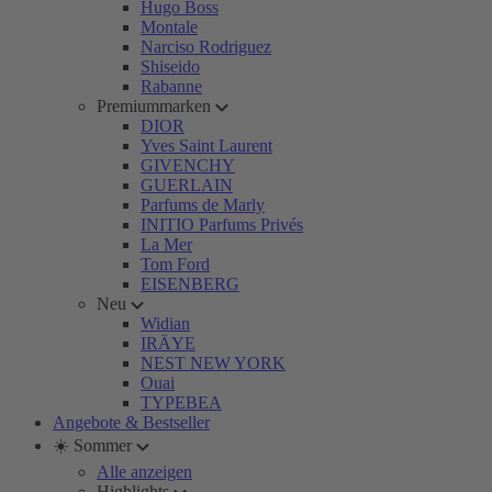
Hugo Boss
Montale
Narciso Rodriguez
Shiseido
Rabanne
Premiummarken
DIOR
Yves Saint Laurent
GIVENCHY
GUERLAIN
Parfums de Marly
INITIO Parfums Privés
La Mer
Tom Ford
EISENBERG
Neu
Widian
IRÄYE
NEST NEW YORK
Ouai
TYPEBEA
Angebote & Bestseller
☀️ Sommer
Alle anzeigen
Highlights