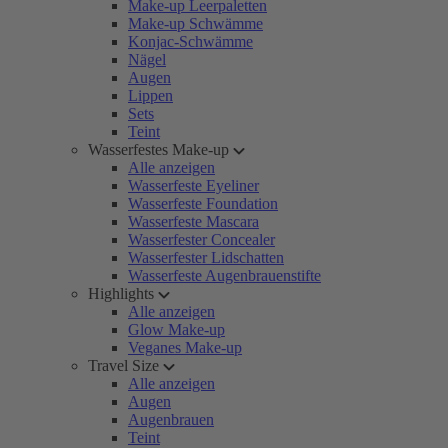
Make-up Leerpaletten
Make-up Schwämme
Konjac-Schwämme
Nägel
Augen
Lippen
Sets
Teint
Wasserfestes Make-up
Alle anzeigen
Wasserfeste Eyeliner
Wasserfeste Foundation
Wasserfeste Mascara
Wasserfester Concealer
Wasserfester Lidschatten
Wasserfeste Augenbrauenstifte
Highlights
Alle anzeigen
Glow Make-up
Veganes Make-up
Travel Size
Alle anzeigen
Augen
Augenbrauen
Teint