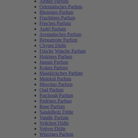
Amber Parfum
Orientalisches Parfum
Blumiges Parfum
Fruchtiges Parfum
Frisches Parfum
Apfel Parfum
Aromatisches Parfum
Bergamotte Parfum
Chypre Düfte
Frische Wäsche Parfum
Holziges Parfum
Jasmin Parfum
Kokos Parfum
Maiglöckchen Parfum
Molekül Parfum
Moschus Parfum
Oud Parfum
Patchouli Parfum
Pudriges Parfum
Rose Parfum
Sandelholz Düfte
Vanille Parfum
Veilchen Düfte
Vetiver Düfte
Würziges Parfum