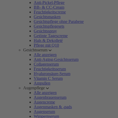
Anti-Pickel-Pflege
BB- & CC-Cream
Feuchtigkeitscreme
Gesichtsmasken
Gesichtspflege ohne Parabene
Gesichtspflegesets
Gesichtsspray
Getönte Tagescreme
Hals & Dekolleté
Pflege mit Q10
Gesichtsserum
Alle anzeigen
Anti-Aging-Gesichtsserum
Collagenserum
Feuchtigkeitsserum
Hyaluronsäure-Serum
Vitamin C Serum
Ampullen
Augenpflege
Alle anzeigen
Augenbrauenserum
Augencreme
Augenmasken & -pads
Augenserum
Wimpernserum