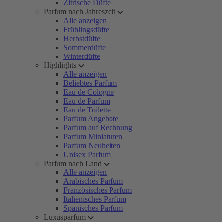
Zitrische Düfte
Parfum nach Jahreszeit
Alle anzeigen
Frühlingsdüfte
Herbstdüfte
Sommerdüfte
Winterdüfte
Highlights
Alle anzeigen
Beliebtes Parfum
Eau de Cologne
Eau de Parfum
Eau de Toilette
Parfum Angebote
Parfum auf Rechnung
Parfum Miniaturen
Parfum Neuheiten
Unisex Parfum
Parfum nach Land
Alle anzeigen
Arabisches Parfum
Französisches Parfum
Italienisches Parfum
Spanisches Parfum
Luxusparfum