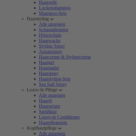
Haarseife
Lockenshampoo
Shampoo-Sets
Haarstyling
Alle anzeigen
Schaumfestiger
Hitzeschutz
Haarwachs
Styling Spray
Ansatzspray
Haarcreme & Stylingcreme
Haargel
Haarpuder
Haarspray
Haarstyling-Sets
Sea Salt Spray
Leave-In Pflege
Alle anzeigen
Haaröl
Haarserum
Sprühkur
Leave-in Conditioner
Haarpflegesets
Kopfhautpflege
Alle anzeigen