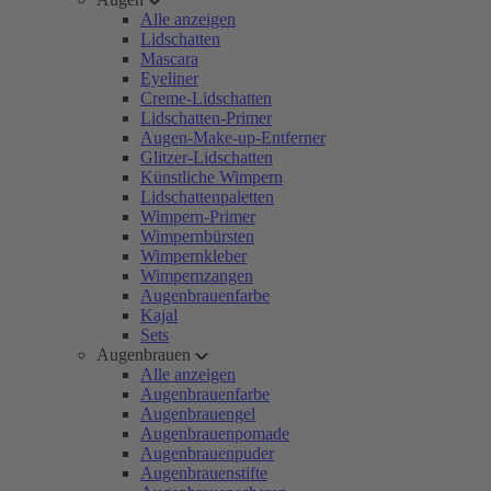
Alle anzeigen
Lidschatten
Mascara
Eyeliner
Creme-Lidschatten
Lidschatten-Primer
Augen-Make-up-Entferner
Glitzer-Lidschatten
Künstliche Wimpern
Lidschattenpaletten
Wimpern-Primer
Wimpernbürsten
Wimpernkleber
Wimpernzangen
Augenbrauenfarbe
Kajal
Sets
Augenbrauen
Alle anzeigen
Augenbrauenfarbe
Augenbrauengel
Augenbrauenpomade
Augenbrauenpuder
Augenbrauenstifte