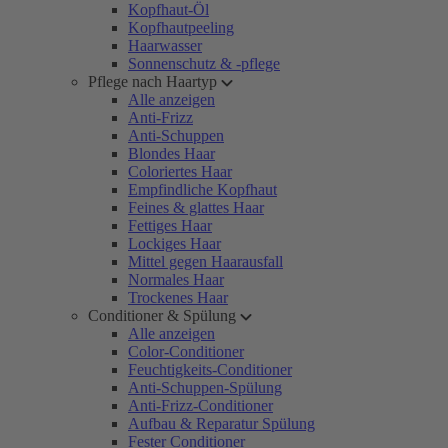
Kopfhaut-Öl
Kopfhautpeeling
Haarwasser
Sonnenschutz & -pflege
Pflege nach Haartyp
Alle anzeigen
Anti-Frizz
Anti-Schuppen
Blondes Haar
Coloriertes Haar
Empfindliche Kopfhaut
Feines & glattes Haar
Fettiges Haar
Lockiges Haar
Mittel gegen Haarausfall
Normales Haar
Trockenes Haar
Conditioner & Spülung
Alle anzeigen
Color-Conditioner
Feuchtigkeits-Conditioner
Anti-Schuppen-Spülung
Anti-Frizz-Conditioner
Aufbau & Reparatur Spülung
Fester Conditioner