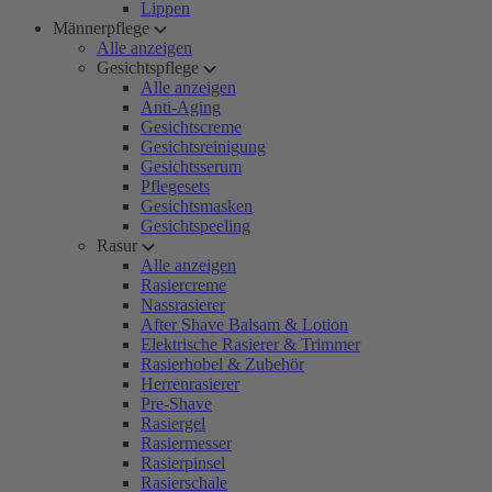
Lippen
Männerpflege
Alle anzeigen
Gesichtspflege
Alle anzeigen
Anti-Aging
Gesichtscreme
Gesichtsreinigung
Gesichtsserum
Pflegesets
Gesichtsmasken
Gesichtspeeling
Rasur
Alle anzeigen
Rasiercreme
Nassrasierer
After Shave Balsam & Lotion
Elektrische Rasierer & Trimmer
Rasierhobel & Zubehör
Herrenrasierer
Pre-Shave
Rasiergel
Rasiermesser
Rasierpinsel
Rasierschale