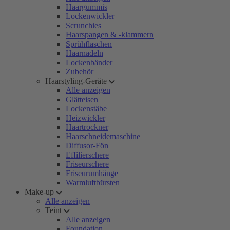
Haargummis
Lockenwickler
Scrunchies
Haarspangen & -klammern
Sprühflaschen
Haarnadeln
Lockenbänder
Zubehör
Haarstyling-Geräte
Alle anzeigen
Glätteisen
Lockenstäbe
Heizwickler
Haartrockner
Haarschneidemaschine
Diffusor-Fön
Effilierschere
Friseurschere
Friseurumhänge
Warmluftbürsten
Make-up
Alle anzeigen
Teint
Alle anzeigen
Foundation