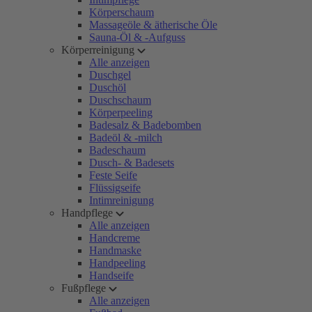
Körperschaum
Massageöle & ätherische Öle
Sauna-Öl & -Aufguss
Körperreinigung
Alle anzeigen
Duschgel
Duschöl
Duschschaum
Körperpeeling
Badesalz & Badebomben
Badeöl & -milch
Badeschaum
Dusch- & Badesets
Feste Seife
Flüssigseife
Intimreinigung
Handpflege
Alle anzeigen
Handcreme
Handmaske
Handpeeling
Handseife
Fußpflege
Alle anzeigen