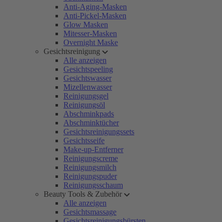
Anti-Aging-Masken
Anti-Pickel-Masken
Glow Masken
Mitesser-Masken
Overnight Maske
Gesichtsreinigung
Alle anzeigen
Gesichtspeeling
Gesichtswasser
Mizellenwasser
Reinigungsgel
Reinigungsöl
Abschminkpads
Abschminktücher
Gesichtsreinigungssets
Gesichtsseife
Make-up-Entferner
Reinigungscreme
Reinigungsmilch
Reinigungspuder
Reinigungsschaum
Beauty Tools & Zubehör
Alle anzeigen
Gesichtsmassage
Gesichtsreinigungsbürsten