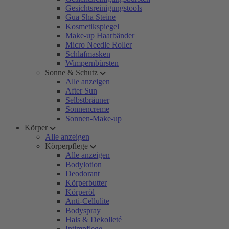
Gesichtsreinigungstools
Gua Sha Steine
Kosmetikspiegel
Make-up Haarbänder
Micro Needle Roller
Schlafmasken
Wimpernbürsten
Sonne & Schutz
Alle anzeigen
After Sun
Selbstbräuner
Sonnencreme
Sonnen-Make-up
Körper
Alle anzeigen
Körperpflege
Alle anzeigen
Bodylotion
Deodorant
Körperbutter
Körperöl
Anti-Cellulite
Bodyspray
Hals & Dekolleté
Intimpflege