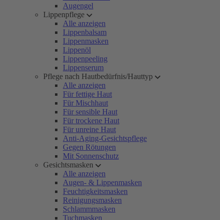
Augengel
Lippenpflege
Alle anzeigen
Lippenbalsam
Lippenmasken
Lippenöl
Lippenpeeling
Lippenserum
Pflege nach Hautbedürfnis/Hauttyp
Alle anzeigen
Für fettige Haut
Für Mischhaut
Für sensible Haut
Für trockene Haut
Für unreine Haut
Anti-Aging-Gesichtspflege
Gegen Rötungen
Mit Sonnenschutz
Gesichtsmasken
Alle anzeigen
Augen- & Lippenmasken
Feuchtigkeitsmasken
Reinigungsmasken
Schlammmasken
Tuchmasken