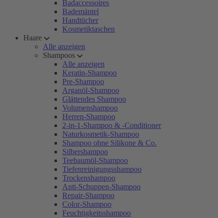
Badaccessoires
Bademäntel
Handtücher
Kosmetiktaschen
Haare
Alle anzeigen
Shampoos
Alle anzeigen
Keratin-Shampoo
Pre-Shampoo
Arganöl-Shampoo
Glättendes Shampoo
Volumenshampoo
Herren-Shampoo
2-in-1-Shampoo & -Conditioner
Naturkosmetik-Shampoo
Shampoo ohne Silikone & Co.
Silbershampoo
Teebaumöl-Shampoo
Tiefenreinigungsshampoo
Trockenshampoo
Anti-Schuppen-Shampoo
Repair-Shampoo
Color-Shampoo
Feuchtigkeitsshampoo