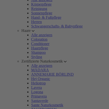
Körperpflege
Reinigung
Sonnenpflege
Hand- & Fußpflege
Herren
Schwangerschafts- & Babypflege
Haare
Alle anzeigen
Coloration
Conditioner
Haarpflege
Shampoo
Styling
Zertifizierte Naturkosmetik
Alle anzeigen
MÁDARA
ANNEMARIE BÖRLIND
Hej Organic
Heliotrop
Lavera
Logona
Primavera
Santaverde
Sante Naturkosmetik