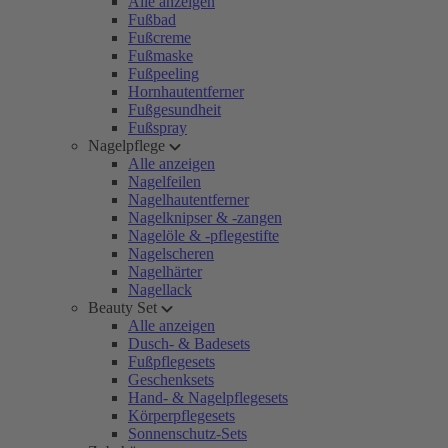
Alle anzeigen
Fußbad
Fußcreme
Fußmaske
Fußpeeling
Hornhautentferner
Fußgesundheit
Fußspray
Nagelpflege
Alle anzeigen
Nagelfeilen
Nagelhautentferner
Nagelknipser & -zangen
Nagelöle & -pflegestifte
Nagelscheren
Nagelhärter
Nagellack
Beauty Set
Alle anzeigen
Dusch- & Badesets
Fußpflegesets
Geschenksets
Hand- & Nagelpflegesets
Körperpflegesets
Sonnenschutz-Sets