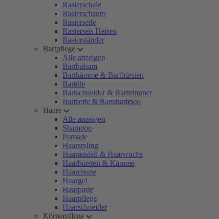
Rasierschale
Rasierschaum
Rasierseife
Rasiersets Herren
Rasierständer
Bartpflege
Alle anzeigen
Bartbalsam
Bartkämme & Bartbürsten
Bartöle
Bartschneider & Barttrimmer
Bartseife & Bartshampoo
Haare
Alle anzeigen
Shampoo
Pomade
Haarstyling
Haarausfall & Haarwuchs
Haarbürsten & Kämme
Haarcreme
Haargel
Haarpaste
Haarpflege
Haarschneider
Körperpflege