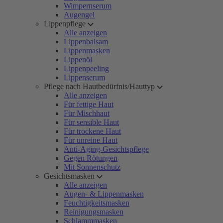
Wimpernserum
Augengel
Lippenpflege
Alle anzeigen
Lippenbalsam
Lippenmasken
Lippenöl
Lippenpeeling
Lippenserum
Pflege nach Hautbedürfnis/Hauttyp
Alle anzeigen
Für fettige Haut
Für Mischhaut
Für sensible Haut
Für trockene Haut
Für unreine Haut
Anti-Aging-Gesichtspflege
Gegen Rötungen
Mit Sonnenschutz
Gesichtsmasken
Alle anzeigen
Augen- & Lippenmasken
Feuchtigkeitsmasken
Reinigungsmasken
Schlammmasken