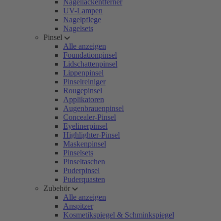
Nagellackentferner
UV-Lampen
Nagelpflege
Nagelsets
Pinsel
Alle anzeigen
Foundationpinsel
Lidschattenpinsel
Lippenpinsel
Pinselreiniger
Rougepinsel
Applikatoren
Augenbrauenpinsel
Concealer-Pinsel
Eyelinerpinsel
Highlighter-Pinsel
Maskenpinsel
Pinselsets
Pinseltaschen
Puderpinsel
Puderquasten
Zubehör
Alle anzeigen
Anspitzer
Kosmetikspiegel & Schminkspiegel