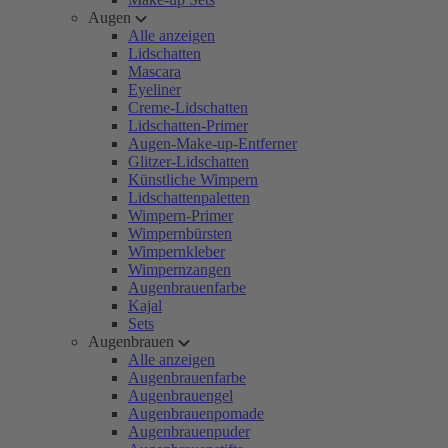
Augen
Alle anzeigen
Lidschatten
Mascara
Eyeliner
Creme-Lidschatten
Lidschatten-Primer
Augen-Make-up-Entferner
Glitzer-Lidschatten
Künstliche Wimpern
Lidschattenpaletten
Wimpern-Primer
Wimpernbürsten
Wimpernkleber
Wimpernzangen
Augenbrauenfarbe
Kajal
Sets
Augenbrauen
Alle anzeigen
Augenbrauenfarbe
Augenbrauengel
Augenbrauenpomade
Augenbrauenpuder