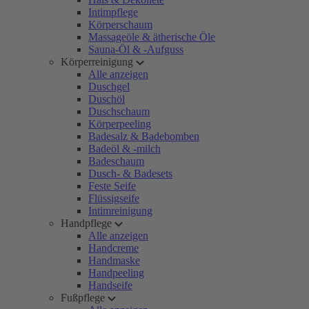
Intimpflege
Körperschaum
Massageöle & ätherische Öle
Sauna-Öl & -Aufguss
Körperreinigung
Alle anzeigen
Duschgel
Duschöl
Duschschaum
Körperpeeling
Badesalz & Badebomben
Badeöl & -milch
Badeschaum
Dusch- & Badesets
Feste Seife
Flüssigseife
Intimreinigung
Handpflege
Alle anzeigen
Handcreme
Handmaske
Handpeeling
Handseife
Fußpflege