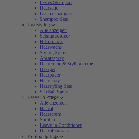
Festes Shampoo
Haarseife
Lockenshampoo
Shampoo-Sets
Haarstyling
Alle anzeigen
Schaumfestiger
Hitzeschutz
Haarwachs
Styling Spray
Ansatzspray
Haarcreme & Stylingcreme
Haargel
Haarpuder
Haarspray
Haarstyling-Sets
Sea Salt Spray
Leave-In Pflege
Alle anzeigen
Haaröl
Haarserum
Sprühkur
Leave-in Conditioner
Haarpflegesets
Kopfhautpflege