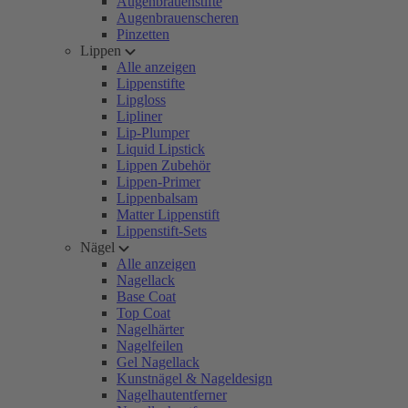
Augenbrauenstifte
Augenbrauenscheren
Pinzetten
Lippen
Alle anzeigen
Lippenstifte
Lipgloss
Lipliner
Lip-Plumper
Liquid Lipstick
Lippen Zubehör
Lippen-Primer
Lippenbalsam
Matter Lippenstift
Lippenstift-Sets
Nägel
Alle anzeigen
Nagellack
Base Coat
Top Coat
Nagelhärter
Nagelfeilen
Gel Nagellack
Kunstnägel & Nageldesign
Nagelhautentferner