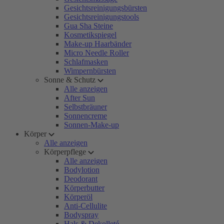
Gesichtsreinigungsbürsten
Gesichtsreinigungstools
Gua Sha Steine
Kosmetikspiegel
Make-up Haarbänder
Micro Needle Roller
Schlafmasken
Wimpernbürsten
Sonne & Schutz
Alle anzeigen
After Sun
Selbstbräuner
Sonnencreme
Sonnen-Make-up
Körper
Alle anzeigen
Körperpflege
Alle anzeigen
Bodylotion
Deodorant
Körperbutter
Körperöl
Anti-Cellulite
Bodyspray
Hals & Dekolleté