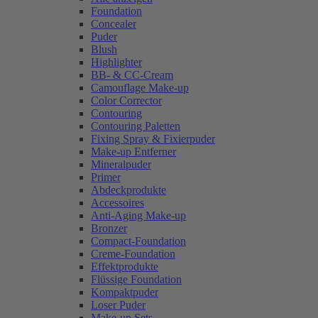
Foundation
Concealer
Puder
Blush
Highlighter
BB- & CC-Cream
Camouflage Make-up
Color Corrector
Contouring
Contouring Paletten
Fixing Spray & Fixierpuder
Make-up Entferner
Mineralpuder
Primer
Abdeckprodukte
Accessoires
Anti-Aging Make-up
Bronzer
Compact-Foundation
Creme-Foundation
Effektprodukte
Flüssige Foundation
Kompaktpuder
Loser Puder
Make-up Sets