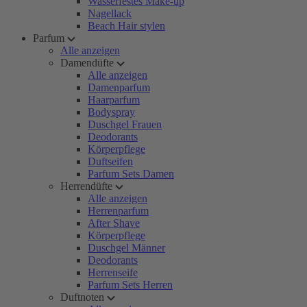
Wasserfestes Make-up
Nagellack
Beach Hair stylen
Parfum
Alle anzeigen
Damendüfte
Alle anzeigen
Damenparfum
Haarparfum
Bodyspray
Duschgel Frauen
Deodorants
Körperpflege
Duftseifen
Parfum Sets Damen
Herrendüfte
Alle anzeigen
Herrenparfum
After Shave
Körperpflege
Duschgel Männer
Deodorants
Herrenseife
Parfum Sets Herren
Duftnoten