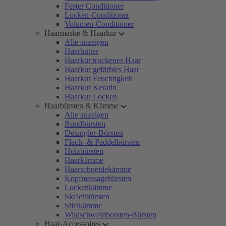
Fester Conditioner
Locken-Conditioner
Volumen-Conditioner
Haarmaske & Haarkur
Alle anzeigen
Haarbutter
Haarkur trockenes Haar
Haarkur gefärbtes Haar
Haarkur Feuchtigkeit
Haarkur Keratin
Haarkur Locken
Haarbürsten & Kämme
Alle anzeigen
Rundbürsten
Detangler-Bürsten
Flach- & Paddelbürsten
Holzbürsten
Haarkämme
Haarschneidekämme
Kopfmassagebürsten
Lockenkämme
Skelettbürsten
Stielkämme
Wildschweinborsten-Bürsten
Haar-Accessoires