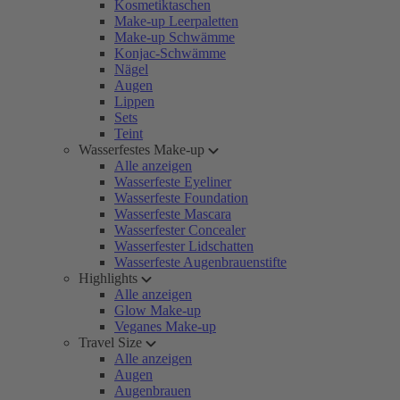
Kosmetiktaschen
Make-up Leerpaletten
Make-up Schwämme
Konjac-Schwämme
Nägel
Augen
Lippen
Sets
Teint
Wasserfestes Make-up
Alle anzeigen
Wasserfeste Eyeliner
Wasserfeste Foundation
Wasserfeste Mascara
Wasserfester Concealer
Wasserfester Lidschatten
Wasserfeste Augenbrauenstifte
Highlights
Alle anzeigen
Glow Make-up
Veganes Make-up
Travel Size
Alle anzeigen
Augen
Augenbrauen