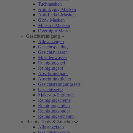
Tuchmasken
Anti-Aging-Masken
Anti-Pickel-Masken
Glow Masken
Mitesser-Masken
Overnight Maske
Gesichtsreinigung
Alle anzeigen
Gesichtspeeling
Gesichtswasser
Mizellenwasser
Reinigungsgel
Reinigungsöl
Abschminkpads
Abschminktücher
Gesichtsreinigungssets
Gesichtsseife
Make-up-Entferner
Reinigungscreme
Reinigungsmilch
Reinigungspuder
Reinigungsschaum
Beauty Tools & Zubehör
Alle anzeigen
Gesichtsmassage