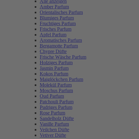
Alle anzeigen
Amber Parfum
Orientalisches Parfum
Blumiges Parfum
Fruchtiges Parfum
Frisches Parfum
Apfel Parfum
Aromatisches Parfum
Bergamotte Parfum
Chypre Düfte
Frische Wäsche Parfum
Holziges Parfum
Jasmin Parfum
Kokos Parfum
Maiglöckchen Parfum
Molekül Parfum
Moschus Parfum
Oud Parfum
Patchouli Parfum
Pudriges Parfum
Rose Parfum
Sandelholz Düfte
Vanille Parfum
Veilchen Düfte
Vetiver Düfte