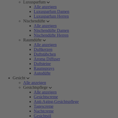
Luxusparfum
Alle anzeigen
Luxusparfum Damen
Luxusparfum Herren
Nischendüfte
Alle anzeigen
Nischendüfte Damen
Nischendüfte Herren
Raumdüfte
Alle anzeigen
Duftkerzen
Duftstäbchen
Aroma Diffuser
Duftsteine
Raumsprays
Autodüfte
Gesicht
Alle anzeigen
Gesichtspflege
Alle anzeigen
Gesichtscreme
Anti-Aging-Gesichtspflege
Tagescreme
Nachtcreme
Gesichtsöl