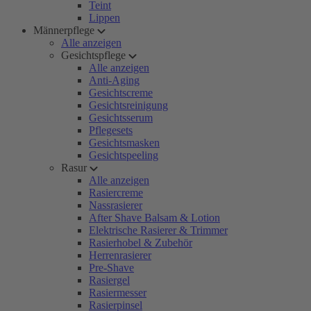
Teint
Lippen
Männerpflege
Alle anzeigen
Gesichtspflege
Alle anzeigen
Anti-Aging
Gesichtscreme
Gesichtsreinigung
Gesichtsserum
Pflegesets
Gesichtsmasken
Gesichtspeeling
Rasur
Alle anzeigen
Rasiercreme
Nassrasierer
After Shave Balsam & Lotion
Elektrische Rasierer & Trimmer
Rasierhobel & Zubehör
Herrenrasierer
Pre-Shave
Rasiergel
Rasiermesser
Rasierpinsel