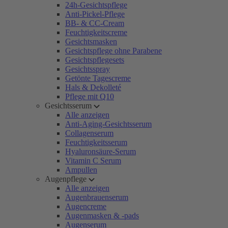
24h-Gesichtspflege
Anti-Pickel-Pflege
BB- & CC-Cream
Feuchtigkeitscreme
Gesichtsmasken
Gesichtspflege ohne Parabene
Gesichtspflegesets
Gesichtsspray
Getönte Tagescreme
Hals & Dekolleté
Pflege mit Q10
Gesichtsserum
Alle anzeigen
Anti-Aging-Gesichtsserum
Collagenserum
Feuchtigkeitsserum
Hyaluronsäure-Serum
Vitamin C Serum
Ampullen
Augenpflege
Alle anzeigen
Augenbrauenserum
Augencreme
Augenmasken & -pads
Augenserum