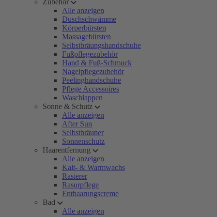
Zubehör
Alle anzeigen
Duschschwämme
Körperbürsten
Massagebürsten
Selbstbräungshandschuhe
Fußpflegezubehör
Hand & Fuß-Schmuck
Nagelpflegezubehör
Peelinghandschuhe
Pflege Accessoires
Waschlappen
Sonne & Schutz
Alle anzeigen
After Sun
Selbstbräuner
Sonnenschutz
Haarentfernung
Alle anzeigen
Kalt- & Warmwachs
Rasierer
Rasurpflege
Enthaarungscreme
Bad
Alle anzeigen