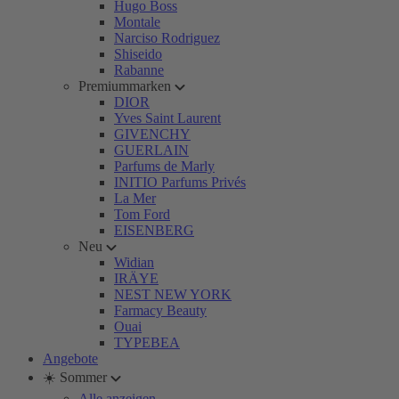
Hugo Boss
Montale
Narciso Rodriguez
Shiseido
Rabanne
Premiummarken
DIOR
Yves Saint Laurent
GIVENCHY
GUERLAIN
Parfums de Marly
INITIO Parfums Privés
La Mer
Tom Ford
EISENBERG
Neu
Widian
IRÄYE
NEST NEW YORK
Farmacy Beauty
Ouai
TYPEBEA
Angebote
☀️ Sommer
Alle anzeigen