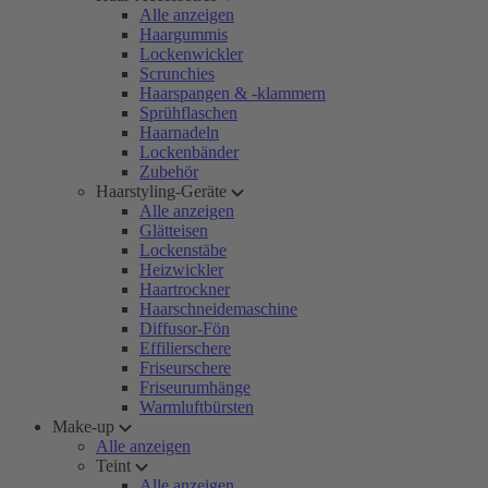
Alle anzeigen
Haargummis
Lockenwickler
Scrunchies
Haarspangen & -klammern
Sprühflaschen
Haarnadeln
Lockenbänder
Zubehör
Haarstyling-Geräte
Alle anzeigen
Glätteisen
Lockenstäbe
Heizwickler
Haartrockner
Haarschneidemaschine
Diffusor-Fön
Effilierschere
Friseurschere
Friseurumhänge
Warmluftbürsten
Make-up
Alle anzeigen
Teint
Alle anzeigen