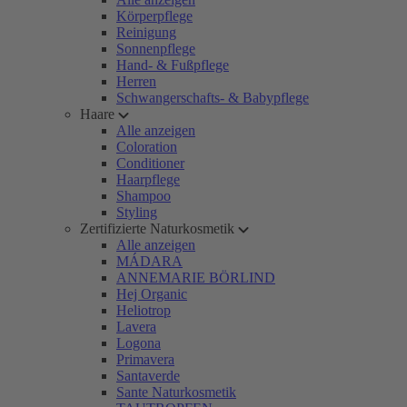
Körperpflege
Reinigung
Sonnenpflege
Hand- & Fußpflege
Herren
Schwangerschafts- & Babypflege
Haare
Alle anzeigen
Coloration
Conditioner
Haarpflege
Shampoo
Styling
Zertifizierte Naturkosmetik
Alle anzeigen
MÁDARA
ANNEMARIE BÖRLIND
Hej Organic
Heliotrop
Lavera
Logona
Primavera
Santaverde
Sante Naturkosmetik