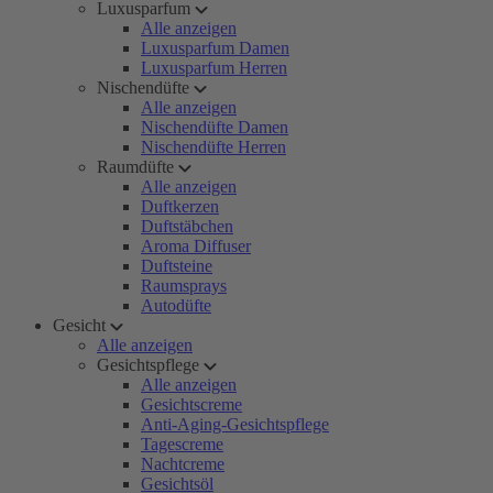
Luxusparfum
Alle anzeigen
Luxusparfum Damen
Luxusparfum Herren
Nischendüfte
Alle anzeigen
Nischendüfte Damen
Nischendüfte Herren
Raumdüfte
Alle anzeigen
Duftkerzen
Duftstäbchen
Aroma Diffuser
Duftsteine
Raumsprays
Autodüfte
Gesicht
Alle anzeigen
Gesichtspflege
Alle anzeigen
Gesichtscreme
Anti-Aging-Gesichtspflege
Tagescreme
Nachtcreme
Gesichtsöl