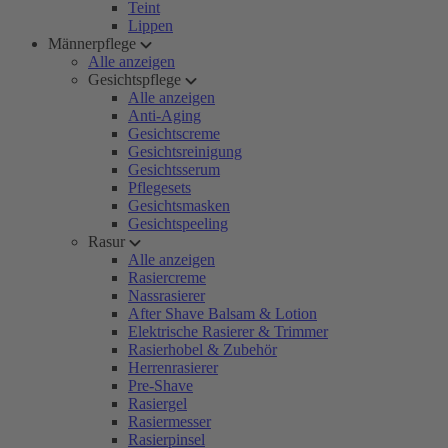
Teint
Lippen
Männerpflege
Alle anzeigen
Gesichtspflege
Alle anzeigen
Anti-Aging
Gesichtscreme
Gesichtsreinigung
Gesichtsserum
Pflegesets
Gesichtsmasken
Gesichtspeeling
Rasur
Alle anzeigen
Rasiercreme
Nassrasierer
After Shave Balsam & Lotion
Elektrische Rasierer & Trimmer
Rasierhobel & Zubehör
Herrenrasierer
Pre-Shave
Rasiergel
Rasiermesser
Rasierpinsel