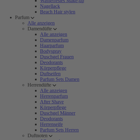
Wasserfestes Make-up
Nagellack
Beach Hair stylen
Parfum
Alle anzeigen
Damendüfte
Alle anzeigen
Damenparfum
Haarparfum
Bodyspray
Duschgel Frauen
Deodorants
Körperpflege
Duftseifen
Parfum Sets Damen
Herrendüfte
Alle anzeigen
Herrenparfum
After Shave
Körperpflege
Duschgel Männer
Deodorants
Herrenseife
Parfum Sets Herren
Duftnoten