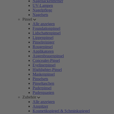
Nagellackentferner
UV-Lampen
Nagelpflege
Nagelsets
Pinsel
Alle anzeigen
Foundationpinsel
Lidschattenpinsel
Lippenpinsel
Pinselreiniger
Rougepinsel
Applikatoren
Augenbrauenpinsel
Concealer-Pinsel
Eyelinerpinsel
Highlighter-Pinsel
Maskenpinsel
Pinselsets
Pinseltaschen
Puderpinsel
Puderquasten
Zubehör
Alle anzeigen
Anspitzer
Kosmetikspiegel & Schminkspiegel