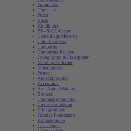
Foundation
Concealer
Puder
Blush
Highlighter
BB- & CC-Cream
Camouflage Make-up
Color Corrector
Contouring
Contouring Paletten
Fixing Spray & Fixierpuder
Make-up Entferner
Mineralpuder
Primer
Abdeckprodukte
Accessoires
Anti-Aging Make-up
Bronzer
Compact-Foundation
Creme-Foundation
Effektprodukte
Flüssige Foundation
Kompaktpuder
Loser Puder
Make-up Sets