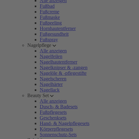
Alle anzeigen
Fußbad
Fußcreme
Fußmaske
Fußpeeling
Hornhautentferner
Fußgesundheit
Fußspray
Nagelpflege
Alle anzeigen
Nagelfeilen
Nagelhautentferner
Nagelknipser & -zangen
Nagelöle & -pflegestifte
Nagelscheren
Nagelhärter
Nagellack
Beauty Set
Alle anzeigen
Dusch- & Badesets
Fußpflegesets
Geschenksets
Hand- & Nagelpflegesets
Körperpflegesets
Sonnenschutz-Sets