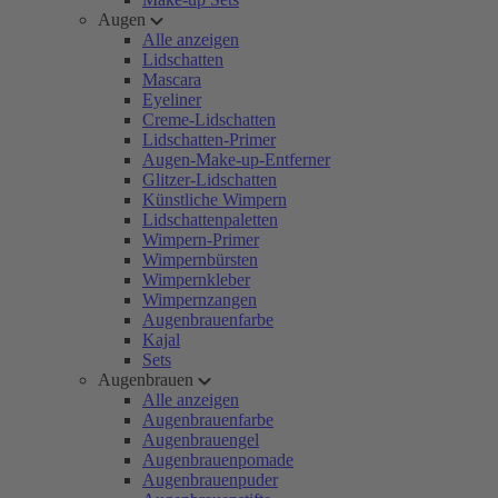
Augen
Alle anzeigen
Lidschatten
Mascara
Eyeliner
Creme-Lidschatten
Lidschatten-Primer
Augen-Make-up-Entferner
Glitzer-Lidschatten
Künstliche Wimpern
Lidschattenpaletten
Wimpern-Primer
Wimpernbürsten
Wimpernkleber
Wimpernzangen
Augenbrauenfarbe
Kajal
Sets
Augenbrauen
Alle anzeigen
Augenbrauenfarbe
Augenbrauengel
Augenbrauenpomade
Augenbrauenpuder