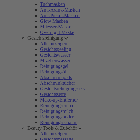
Tuchmasken
Anti-Aging-Masken
Anti-Pickel-Masken
Glow Masken
Mitesser-Masken
Overnight Maske
Gesichtsreinigung
Alle anzeigen
Gesichtspeeling
Gesichtswasser
Mizellenwasser
Reinigungsgel
Reinigungsöl
Abschminkpads
Abschminktücher
Gesichtsreinigungssets
Gesichtsseife
Make-up-Entferner
Reinigungscreme
Reinigungsmilch
Reinigungspuder
Reinigungsschaum
Beauty Tools & Zubehör
Alle anzeigen
Gesichtsmassage