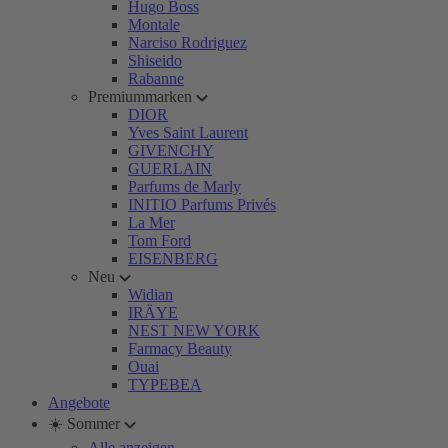
Hugo Boss
Montale
Narciso Rodriguez
Shiseido
Rabanne
Premiummarken
DIOR
Yves Saint Laurent
GIVENCHY
GUERLAIN
Parfums de Marly
INITIO Parfums Privés
La Mer
Tom Ford
EISENBERG
Neu
Widian
IRÄYE
NEST NEW YORK
Farmacy Beauty
Ouai
TYPEBEA
Angebote
☀️ Sommer
Alle anzeigen