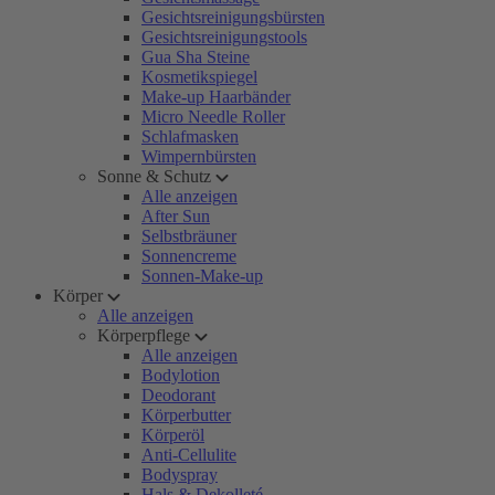
Gesichtsreinigungsbürsten
Gesichtsreinigungstools
Gua Sha Steine
Kosmetikspiegel
Make-up Haarbänder
Micro Needle Roller
Schlafmasken
Wimpernbürsten
Sonne & Schutz
Alle anzeigen
After Sun
Selbstbräuner
Sonnencreme
Sonnen-Make-up
Körper
Alle anzeigen
Körperpflege
Alle anzeigen
Bodylotion
Deodorant
Körperbutter
Körperöl
Anti-Cellulite
Bodyspray
Hals & Dekolleté