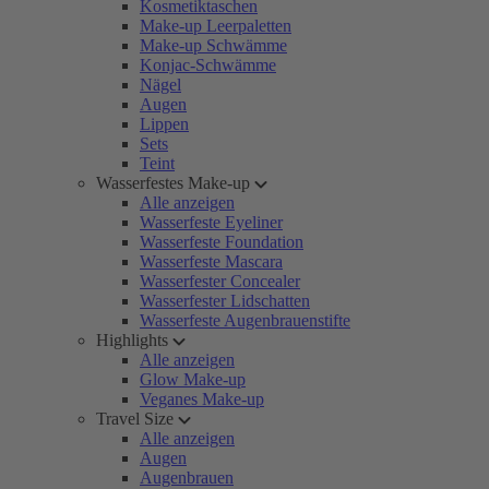
Kosmetiktaschen
Make-up Leerpaletten
Make-up Schwämme
Konjac-Schwämme
Nägel
Augen
Lippen
Sets
Teint
Wasserfestes Make-up
Alle anzeigen
Wasserfeste Eyeliner
Wasserfeste Foundation
Wasserfeste Mascara
Wasserfester Concealer
Wasserfester Lidschatten
Wasserfeste Augenbrauenstifte
Highlights
Alle anzeigen
Glow Make-up
Veganes Make-up
Travel Size
Alle anzeigen
Augen
Augenbrauen