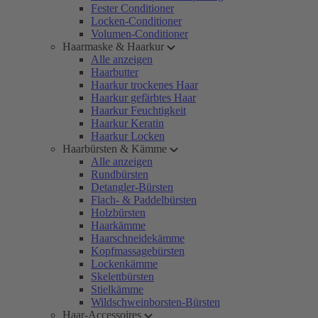
Fester Conditioner
Locken-Conditioner
Volumen-Conditioner
Haarmaske & Haarkur
Alle anzeigen
Haarbutter
Haarkur trockenes Haar
Haarkur gefärbtes Haar
Haarkur Feuchtigkeit
Haarkur Keratin
Haarkur Locken
Haarbürsten & Kämme
Alle anzeigen
Rundbürsten
Detangler-Bürsten
Flach- & Paddelbürsten
Holzbürsten
Haarkämme
Haarschneidekämme
Kopfmassagebürsten
Lockenkämme
Skelettbürsten
Stielkämme
Wildschweinborsten-Bürsten
Haar-Accessoires