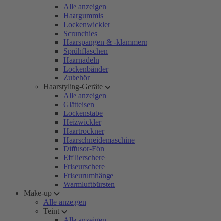
Alle anzeigen
Haargummis
Lockenwickler
Scrunchies
Haarspangen & -klammern
Sprühflaschen
Haarnadeln
Lockenbänder
Zubehör
Haarstyling-Geräte
Alle anzeigen
Glätteisen
Lockenstäbe
Heizwickler
Haartrockner
Haarschneidemaschine
Diffusor-Fön
Effilierschere
Friseurschere
Friseurumhänge
Warmluftbürsten
Make-up
Alle anzeigen
Teint
Alle anzeigen