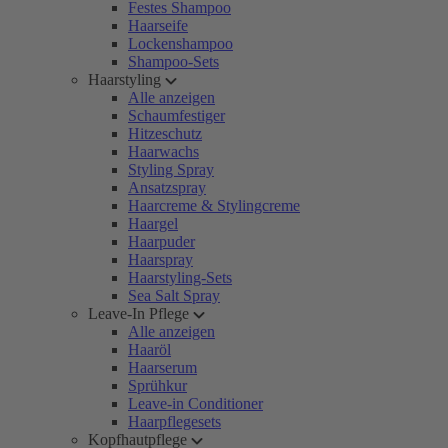
Festes Shampoo
Haarseife
Lockenshampoo
Shampoo-Sets
Haarstyling
Alle anzeigen
Schaumfestiger
Hitzeschutz
Haarwachs
Styling Spray
Ansatzspray
Haarcreme & Stylingcreme
Haargel
Haarpuder
Haarspray
Haarstyling-Sets
Sea Salt Spray
Leave-In Pflege
Alle anzeigen
Haaröl
Haarserum
Sprühkur
Leave-in Conditioner
Haarpflegesets
Kopfhautpflege