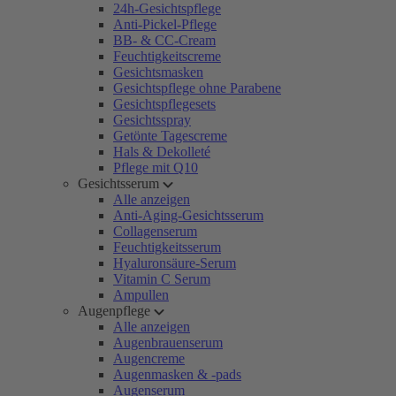
24h-Gesichtspflege
Anti-Pickel-Pflege
BB- & CC-Cream
Feuchtigkeitscreme
Gesichtsmasken
Gesichtspflege ohne Parabene
Gesichtspflegesets
Gesichtsspray
Getönte Tagescreme
Hals & Dekolleté
Pflege mit Q10
Gesichtsserum
Alle anzeigen
Anti-Aging-Gesichtsserum
Collagenserum
Feuchtigkeitsserum
Hyaluronsäure-Serum
Vitamin C Serum
Ampullen
Augenpflege
Alle anzeigen
Augenbrauenserum
Augencreme
Augenmasken & -pads
Augenserum