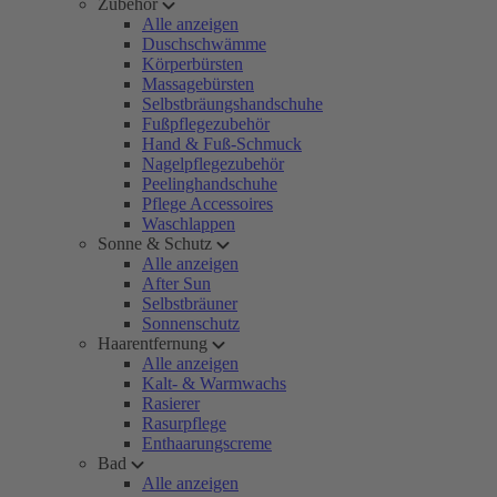
Zubehör
Alle anzeigen
Duschschwämme
Körperbürsten
Massagebürsten
Selbstbräungshandschuhe
Fußpflegezubehör
Hand & Fuß-Schmuck
Nagelpflegezubehör
Peelinghandschuhe
Pflege Accessoires
Waschlappen
Sonne & Schutz
Alle anzeigen
After Sun
Selbstbräuner
Sonnenschutz
Haarentfernung
Alle anzeigen
Kalt- & Warmwachs
Rasierer
Rasurpflege
Enthaarungscreme
Bad
Alle anzeigen