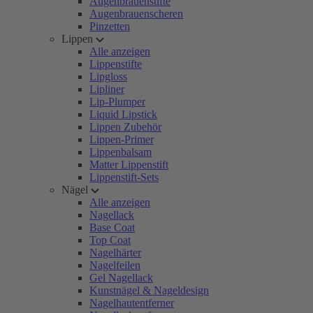
Augenbrauenstifte
Augenbrauenscheren
Pinzetten
Lippen
Alle anzeigen
Lippenstifte
Lipgloss
Lipliner
Lip-Plumper
Liquid Lipstick
Lippen Zubehör
Lippen-Primer
Lippenbalsam
Matter Lippenstift
Lippenstift-Sets
Nägel
Alle anzeigen
Nagellack
Base Coat
Top Coat
Nagelhärter
Nagelfeilen
Gel Nagellack
Kunstnägel & Nageldesign
Nagelhautentferner