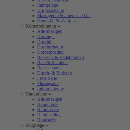
Intimpflege
Körperschaum
Massageöle & ätherische Öle
Sauna-Öl & -Aufguss
Körperreinigung
Alle anzeigen
Duschgel
Duschöl
Duschschaum
Körperpeeling
Badesalz & Badebomben
Badeöl & -milch
Badeschaum
Dusch- & Badesets
Feste Seife
Flüssigseife
Intimreinigung
Handpflege
Alle anzeigen
Handcreme
Handmaske
Handpeeling
Handseife
Fußpflege