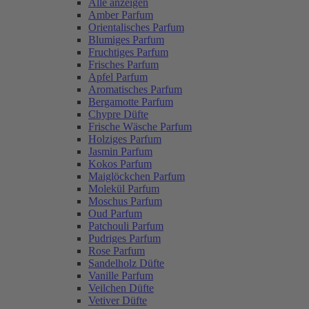
Alle anzeigen
Amber Parfum
Orientalisches Parfum
Blumiges Parfum
Fruchtiges Parfum
Frisches Parfum
Apfel Parfum
Aromatisches Parfum
Bergamotte Parfum
Chypre Düfte
Frische Wäsche Parfum
Holziges Parfum
Jasmin Parfum
Kokos Parfum
Maiglöckchen Parfum
Molekül Parfum
Moschus Parfum
Oud Parfum
Patchouli Parfum
Pudriges Parfum
Rose Parfum
Sandelholz Düfte
Vanille Parfum
Veilchen Düfte
Vetiver Düfte