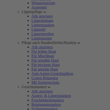
Wimpernserum
Augengel
Lippenpflege
Alle anzeigen
Lippenbalsam
Lippenmasken
Lippenöl
Lippenpeeling
Lippenserum
Pflege nach Hautbedürfnis/Hauttyp
Alle anzeigen
Für fettige Haut
Für Mischhaut
Für sensible Haut
Für trockene Haut
Für unreine Haut
Anti-Aging-Gesichtspflege
Gegen Rötungen
Mit Sonnenschutz
Gesichtsmasken
Alle anzeigen
Augen- & Lippenmasken
Feuchtigkeitsmasken
Reinigungsmasken
Schlammmasken