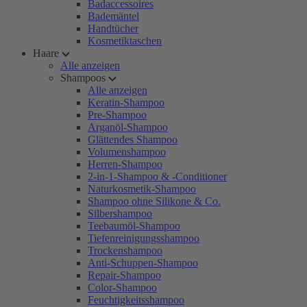
Badaccessoires
Bademäntel
Handtücher
Kosmetiktaschen
Haare
Alle anzeigen
Shampoos
Alle anzeigen
Keratin-Shampoo
Pre-Shampoo
Arganöl-Shampoo
Glättendes Shampoo
Volumenshampoo
Herren-Shampoo
2-in-1-Shampoo & -Conditioner
Naturkosmetik-Shampoo
Shampoo ohne Silikone & Co.
Silbershampoo
Teebaumöl-Shampoo
Tiefenreinigungsshampoo
Trockenshampoo
Anti-Schuppen-Shampoo
Repair-Shampoo
Color-Shampoo
Feuchtigkeitsshampoo