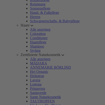
Reinigung
Sonnenpflege
Hand- & Fußpflege
Herren
Schwangerschafts- & Babypflege
Haare
Alle anzeigen
Coloration
Conditioner
Haarpflege
Shampoo
Styling
Zertifizierte Naturkosmetik
Alle anzeigen
MÁDARA
ANNEMARIE BÖRLIND
Hej Organic
Heliotrop
Lavera
Logona
Primavera
Santaverde
Sante Naturkosmetik
TAUTROPFEN