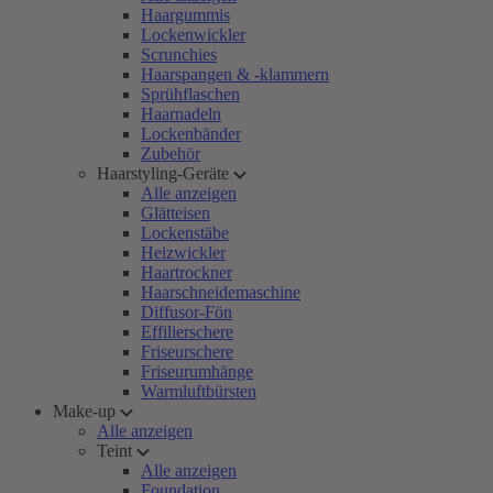
Haargummis
Lockenwickler
Scrunchies
Haarspangen & -klammern
Sprühflaschen
Haarnadeln
Lockenbänder
Zubehör
Haarstyling-Geräte
Alle anzeigen
Glätteisen
Lockenstäbe
Heizwickler
Haartrockner
Haarschneidemaschine
Diffusor-Fön
Effilierschere
Friseurschere
Friseurumhänge
Warmluftbürsten
Make-up
Alle anzeigen
Teint
Alle anzeigen
Foundation