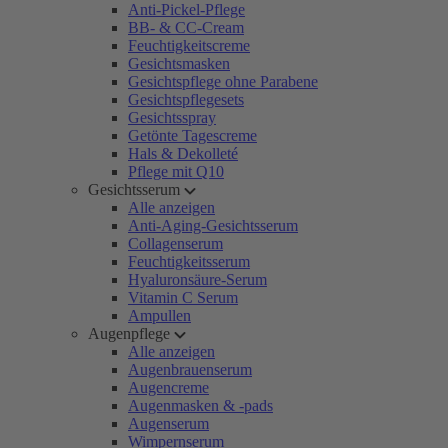
Anti-Pickel-Pflege
BB- & CC-Cream
Feuchtigkeitscreme
Gesichtsmasken
Gesichtspflege ohne Parabene
Gesichtspflegesets
Gesichtsspray
Getönte Tagescreme
Hals & Dekolleté
Pflege mit Q10
Gesichtsserum
Alle anzeigen
Anti-Aging-Gesichtsserum
Collagenserum
Feuchtigkeitsserum
Hyaluronsäure-Serum
Vitamin C Serum
Ampullen
Augenpflege
Alle anzeigen
Augenbrauenserum
Augencreme
Augenmasken & -pads
Augenserum
Wimpernserum