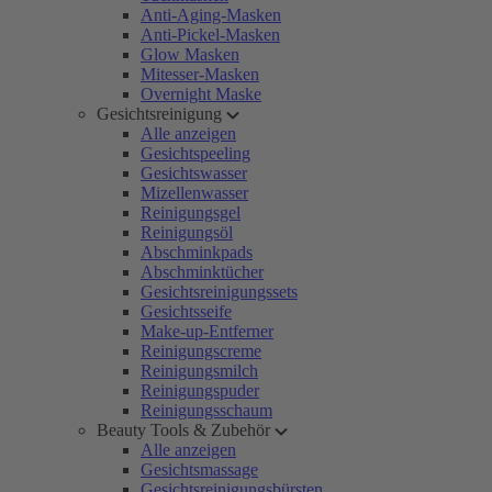
Anti-Aging-Masken
Anti-Pickel-Masken
Glow Masken
Mitesser-Masken
Overnight Maske
Gesichtsreinigung
Alle anzeigen
Gesichtspeeling
Gesichtswasser
Mizellenwasser
Reinigungsgel
Reinigungsöl
Abschminkpads
Abschminktücher
Gesichtsreinigungssets
Gesichtsseife
Make-up-Entferner
Reinigungscreme
Reinigungsmilch
Reinigungspuder
Reinigungsschaum
Beauty Tools & Zubehör
Alle anzeigen
Gesichtsmassage
Gesichtsreinigungsbürsten