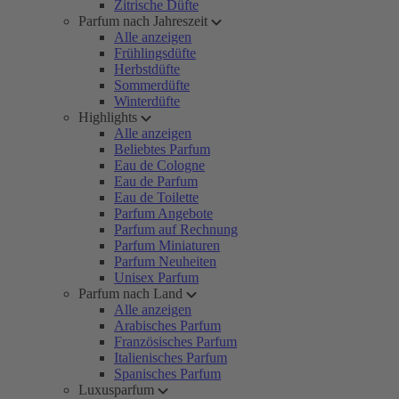
Zitrische Düfte
Parfum nach Jahreszeit
Alle anzeigen
Frühlingsdüfte
Herbstdüfte
Sommerdüfte
Winterdüfte
Highlights
Alle anzeigen
Beliebtes Parfum
Eau de Cologne
Eau de Parfum
Eau de Toilette
Parfum Angebote
Parfum auf Rechnung
Parfum Miniaturen
Parfum Neuheiten
Unisex Parfum
Parfum nach Land
Alle anzeigen
Arabisches Parfum
Französisches Parfum
Italienisches Parfum
Spanisches Parfum
Luxusparfum