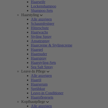
Haarseife
Lockenshampoo
Shampoo-Sets
Haarstyling
Alle anzeigen
Schaumfestiger
Hitzeschutz
Haarwachs
Styling Spray
Ansatzspray
Haarcreme & Stylingcreme
Haargel
Haarpuder
Haarspray
Haarstyling-Sets
Sea Salt Spray
Leave-In Pflege
Alle anzeigen
Haaröl
Haarserum
Sprühkur
Leave-in Conditioner
Haarpflegesets
Kopfhautpflege
Alle anzeigen