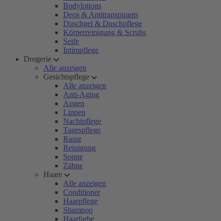
Bodylotions
Deos & Antitranspirants
Duschgel & Duschpflege
Körperreinigung & Scrubs
Seife
Intimpflege
Drogerie
Alle anzeigen
Gesichtspflege
Alle anzeigen
Anti-Aging
Augen
Lippen
Nachtpflege
Tagespflege
Rasur
Reinigung
Sonne
Zähne
Haare
Alle anzeigen
Conditioner
Haarpflege
Shampoo
Haarfarbe