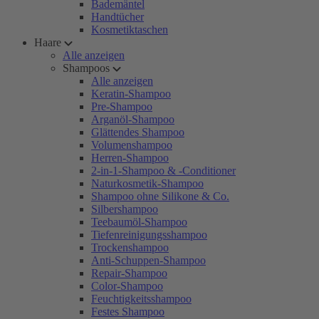
Bademäntel
Handtücher
Kosmetiktaschen
Haare
Alle anzeigen
Shampoos
Alle anzeigen
Keratin-Shampoo
Pre-Shampoo
Arganöl-Shampoo
Glättendes Shampoo
Volumenshampoo
Herren-Shampoo
2-in-1-Shampoo & -Conditioner
Naturkosmetik-Shampoo
Shampoo ohne Silikone & Co.
Silbershampoo
Teebaumöl-Shampoo
Tiefenreinigungsshampoo
Trockenshampoo
Anti-Schuppen-Shampoo
Repair-Shampoo
Color-Shampoo
Feuchtigkeitsshampoo
Festes Shampoo