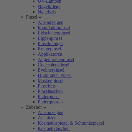
UV-Lampen
Nagelpflege
Nagelsets
Pinsel
Alle anzeigen
Foundationpinsel
Lidschattenpinsel
Lippenpinsel
Pinselreiniger
Rougepinsel
Applikatoren
Augenbrauenpinsel
Concealer-Pinsel
Eyelinerpinsel
Highlighter-Pinsel
Maskenpinsel
Pinselsets
Pinseltaschen
Puderpinsel
Puderquasten
Zubehör
Alle anzeigen
Anspitzer
Kosmetikspiegel & Schminkspiegel
Kosmetiktaschen