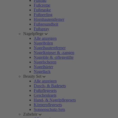
Fußbad
Fußcreme
Fußmaske
Fußpeeling
Hornhautentferner
Fußgesundheit
Fußspray
Nagelpflege
Alle anzeigen
Nagelfeilen
Nagelhautentferner
Nagelknipser & -zangen
Nagelöle & -pflegestifte
Nagelscheren
Nagelhärter
Nagellack
Beauty Set
Alle anzeigen
Dusch- & Badesets
Fußpflegesets
Geschenksets
Hand- & Nagelpflegesets
Körperpflegesets
Sonnenschutz-Sets
Zubehör