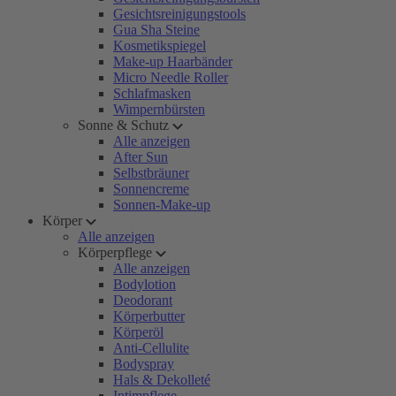
Gesichtsreinigungstools
Gua Sha Steine
Kosmetikspiegel
Make-up Haarbänder
Micro Needle Roller
Schlafmasken
Wimpernbürsten
Sonne & Schutz
Alle anzeigen
After Sun
Selbstbräuner
Sonnencreme
Sonnen-Make-up
Körper
Alle anzeigen
Körperpflege
Alle anzeigen
Bodylotion
Deodorant
Körperbutter
Körperöl
Anti-Cellulite
Bodyspray
Hals & Dekolleté
Intimpflege