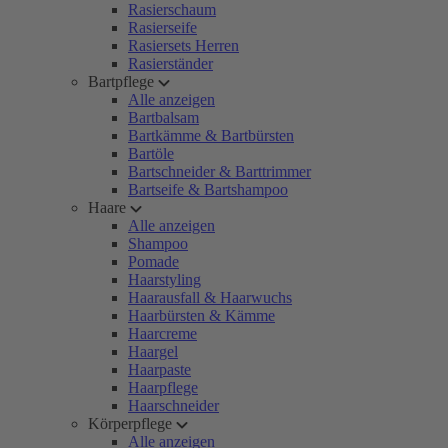
Rasierschaum
Rasierseife
Rasiersets Herren
Rasierständer
Bartpflege
Alle anzeigen
Bartbalsam
Bartkämme & Bartbürsten
Bartöle
Bartschneider & Barttrimmer
Bartseife & Bartshampoo
Haare
Alle anzeigen
Shampoo
Pomade
Haarstyling
Haarausfall & Haarwuchs
Haarbürsten & Kämme
Haarcreme
Haargel
Haarpaste
Haarpflege
Haarschneider
Körperpflege
Alle anzeigen