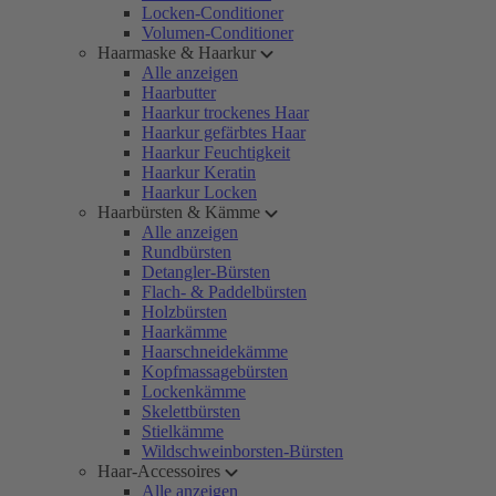
Locken-Conditioner
Volumen-Conditioner
Haarmaske & Haarkur
Alle anzeigen
Haarbutter
Haarkur trockenes Haar
Haarkur gefärbtes Haar
Haarkur Feuchtigkeit
Haarkur Keratin
Haarkur Locken
Haarbürsten & Kämme
Alle anzeigen
Rundbürsten
Detangler-Bürsten
Flach- & Paddelbürsten
Holzbürsten
Haarkämme
Haarschneidekämme
Kopfmassagebürsten
Lockenkämme
Skelettbürsten
Stielkämme
Wildschweinborsten-Bürsten
Haar-Accessoires
Alle anzeigen