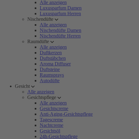
Alle anzeigen
Luxusparfum Damen
Luxusparfum Herren
Nischendüfte
Alle anzeigen
Nischendüfte Damen
Nischendüfte Herren
Raumdüfte
Alle anzeigen
Duftkerzen
Duftstäbchen
Aroma Diffuser
Duftsteine
Raumsprays
Autodüfte
Gesicht
Alle anzeigen
Gesichtspflege
Alle anzeigen
Gesichtscreme
Anti-Aging-Gesichtspflege
Tagescreme
Nachtcreme
Gesichtsöl
24h-Gesichtspflege