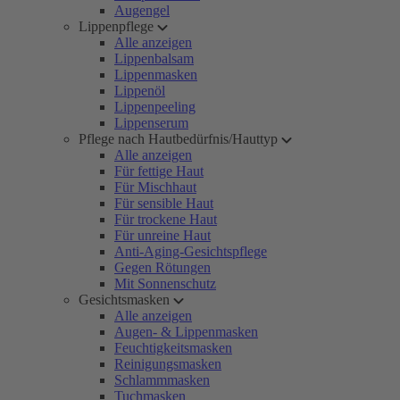
Augengel
Lippenpflege
Alle anzeigen
Lippenbalsam
Lippenmasken
Lippenöl
Lippenpeeling
Lippenserum
Pflege nach Hautbedürfnis/Hauttyp
Alle anzeigen
Für fettige Haut
Für Mischhaut
Für sensible Haut
Für trockene Haut
Für unreine Haut
Anti-Aging-Gesichtspflege
Gegen Rötungen
Mit Sonnenschutz
Gesichtsmasken
Alle anzeigen
Augen- & Lippenmasken
Feuchtigkeitsmasken
Reinigungsmasken
Schlammmasken
Tuchmasken