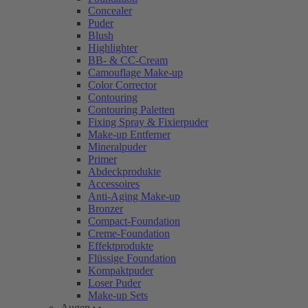
Concealer
Puder
Blush
Highlighter
BB- & CC-Cream
Camouflage Make-up
Color Corrector
Contouring
Contouring Paletten
Fixing Spray & Fixierpuder
Make-up Entferner
Mineralpuder
Primer
Abdeckprodukte
Accessoires
Anti-Aging Make-up
Bronzer
Compact-Foundation
Creme-Foundation
Effektprodukte
Flüssige Foundation
Kompaktpuder
Loser Puder
Make-up Sets
Augen