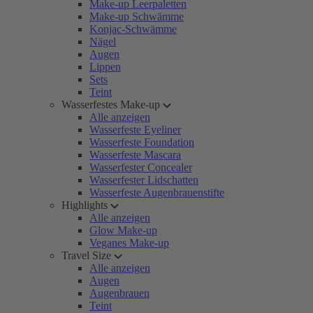
Make-up Leerpaletten
Make-up Schwämme
Konjac-Schwämme
Nägel
Augen
Lippen
Sets
Teint
Wasserfestes Make-up
Alle anzeigen
Wasserfeste Eyeliner
Wasserfeste Foundation
Wasserfeste Mascara
Wasserfester Concealer
Wasserfester Lidschatten
Wasserfeste Augenbrauenstifte
Highlights
Alle anzeigen
Glow Make-up
Veganes Make-up
Travel Size
Alle anzeigen
Augen
Augenbrauen
Teint