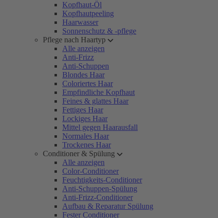
Kopfhaut-Öl
Kopfhautpeeling
Haarwasser
Sonnenschutz & -pflege
Pflege nach Haartyp
Alle anzeigen
Anti-Frizz
Anti-Schuppen
Blondes Haar
Coloriertes Haar
Empfindliche Kopfhaut
Feines & glattes Haar
Fettiges Haar
Lockiges Haar
Mittel gegen Haarausfall
Normales Haar
Trockenes Haar
Conditioner & Spülung
Alle anzeigen
Color-Conditioner
Feuchtigkeits-Conditioner
Anti-Schuppen-Spülung
Anti-Frizz-Conditioner
Aufbau & Reparatur Spülung
Fester Conditioner