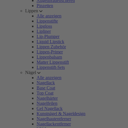
Augenbrauenscheren
Pinzetten
Lippen
Alle anzeigen
Lippenstifte
Lipgloss
Lipliner
Lip-Plumper
Liquid Lipstick
Lippen Zubehör
Lippen-Primer
Lippenbalsam
Matter Lippenstift
Lippenstift-Sets
Nägel
Alle anzeigen
Nagellack
Base Coat
Top Coat
Nagelhärter
Nagelfeilen
Gel Nagellack
Kunstnägel & Nageldesign
Nagelhautentferner
Nagellackentferner