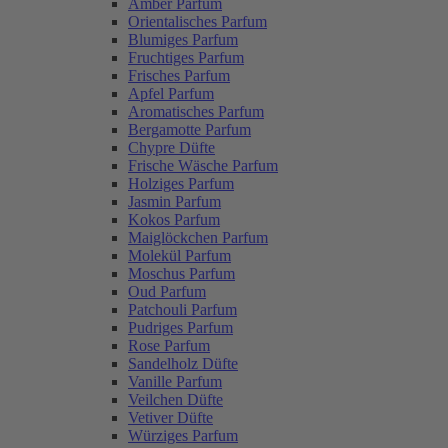
Amber Parfum
Orientalisches Parfum
Blumiges Parfum
Fruchtiges Parfum
Frisches Parfum
Apfel Parfum
Aromatisches Parfum
Bergamotte Parfum
Chypre Düfte
Frische Wäsche Parfum
Holziges Parfum
Jasmin Parfum
Kokos Parfum
Maiglöckchen Parfum
Molekül Parfum
Moschus Parfum
Oud Parfum
Patchouli Parfum
Pudriges Parfum
Rose Parfum
Sandelholz Düfte
Vanille Parfum
Veilchen Düfte
Vetiver Düfte
Würziges Parfum