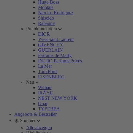
Hugo Boss
Montale
Narciso Rodriguez
Shiseido
Rabanne
Premiummarken
DIOR
Yves Saint Laurent
GIVENCHY
GUERLAIN
Parfums de Marly
INITIO Parfums Privés
La Mer
Tom Ford
EISENBERG
Neu
Widian
IRÄYE
NEST NEW YORK
Ouai
TYPEBEA
Angebote & Bestseller
☀️ Sommer
Alle anzeigen
Highlights