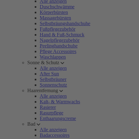
Alle anzeigen
Duschschwämme
Körperbürsten
Massagebürsten
Selbstbräungshandschuhe
Fußpflegezubehör
Hand & Fuß-Schmuck
Nagelpflegezubehör
Peelinghandschuhe
Pflege Accessoires
Waschlappen
Sonne & Schutz
Alle anzeigen
After Sun
Selbstbräuner
Sonnenschutz
Haarentfernung
Alle anzeigen
Kalt- & Warmwachs
Rasierer
Rasurpflege
Enthaarungscreme
Bad
Alle anzeigen
Badaccessoires