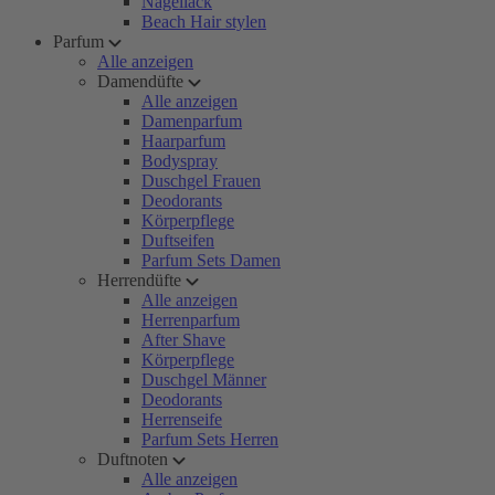
Nagellack
Beach Hair stylen
Parfum
Alle anzeigen
Damendüfte
Alle anzeigen
Damenparfum
Haarparfum
Bodyspray
Duschgel Frauen
Deodorants
Körperpflege
Duftseifen
Parfum Sets Damen
Herrendüfte
Alle anzeigen
Herrenparfum
After Shave
Körperpflege
Duschgel Männer
Deodorants
Herrenseife
Parfum Sets Herren
Duftnoten
Alle anzeigen