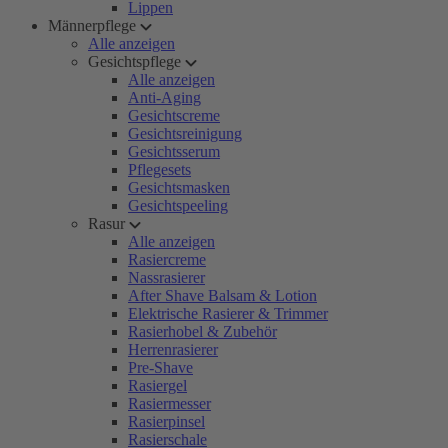
Lippen
Männerpflege
Alle anzeigen
Gesichtspflege
Alle anzeigen
Anti-Aging
Gesichtscreme
Gesichtsreinigung
Gesichtsserum
Pflegesets
Gesichtsmasken
Gesichtspeeling
Rasur
Alle anzeigen
Rasiercreme
Nassrasierer
After Shave Balsam & Lotion
Elektrische Rasierer & Trimmer
Rasierhobel & Zubehör
Herrenrasierer
Pre-Shave
Rasiergel
Rasiermesser
Rasierpinsel
Rasierschale