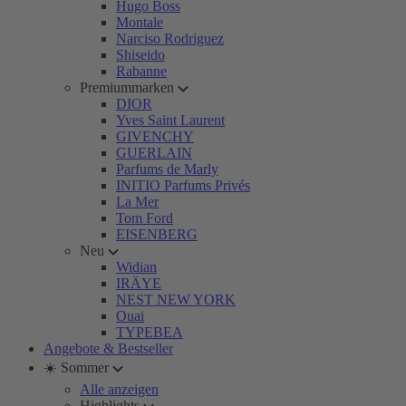
Hugo Boss
Montale
Narciso Rodriguez
Shiseido
Rabanne
Premiummarken
DIOR
Yves Saint Laurent
GIVENCHY
GUERLAIN
Parfums de Marly
INITIO Parfums Privés
La Mer
Tom Ford
EISENBERG
Neu
Widian
IRÄYE
NEST NEW YORK
Ouai
TYPEBEA
Angebote & Bestseller
☀️ Sommer
Alle anzeigen
Highlights