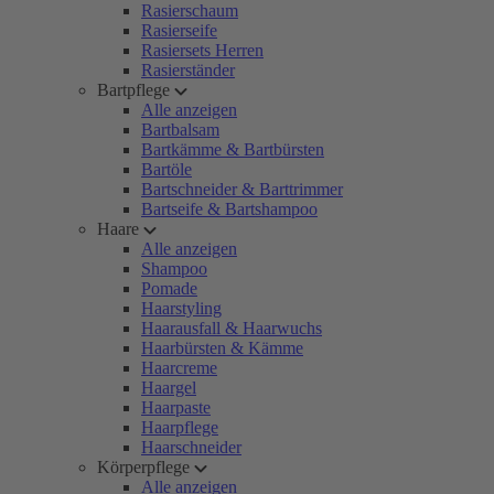
Rasierschaum
Rasierseife
Rasiersets Herren
Rasierständer
Bartpflege
Alle anzeigen
Bartbalsam
Bartkämme & Bartbürsten
Bartöle
Bartschneider & Barttrimmer
Bartseife & Bartshampoo
Haare
Alle anzeigen
Shampoo
Pomade
Haarstyling
Haarausfall & Haarwuchs
Haarbürsten & Kämme
Haarcreme
Haargel
Haarpaste
Haarpflege
Haarschneider
Körperpflege
Alle anzeigen