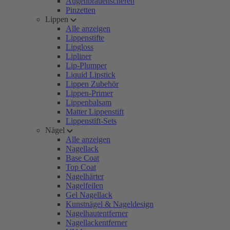
Augenbrauenscheren
Pinzetten
Lippen
Alle anzeigen
Lippenstifte
Lipgloss
Lipliner
Lip-Plumper
Liquid Lipstick
Lippen Zubehör
Lippen-Primer
Lippenbalsam
Matter Lippenstift
Lippenstift-Sets
Nägel
Alle anzeigen
Nagellack
Base Coat
Top Coat
Nagelhärter
Nagelfeilen
Gel Nagellack
Kunstnägel & Nageldesign
Nagelhautentferner
Nagellackentferner