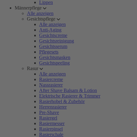
Lippen
Männerpflege
Alle anzeigen
Gesichtspflege
Alle anzeigen
Anti-Aging
Gesichtscreme
Gesichtsreinigung
Gesichtsserum
Pflegesets
Gesichtsmasken
Gesichtspeeling
Rasur
Alle anzeigen
Rasiercreme
Nassrasierer
After Shave Balsam & Lotion
Elektrische Rasierer & Trimmer
Rasierhobel & Zubehör
Herrenrasierer
Pre-Shave
Rasiergel
Rasiermesser
Rasierpinsel
Rasierschale