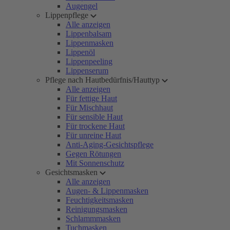
Augengel
Lippenpflege
Alle anzeigen
Lippenbalsam
Lippenmasken
Lippenöl
Lippenpeeling
Lippenserum
Pflege nach Hautbedürfnis/Hauttyp
Alle anzeigen
Für fettige Haut
Für Mischhaut
Für sensible Haut
Für trockene Haut
Für unreine Haut
Anti-Aging-Gesichtspflege
Gegen Rötungen
Mit Sonnenschutz
Gesichtsmasken
Alle anzeigen
Augen- & Lippenmasken
Feuchtigkeitsmasken
Reinigungsmasken
Schlammmasken
Tuchmasken