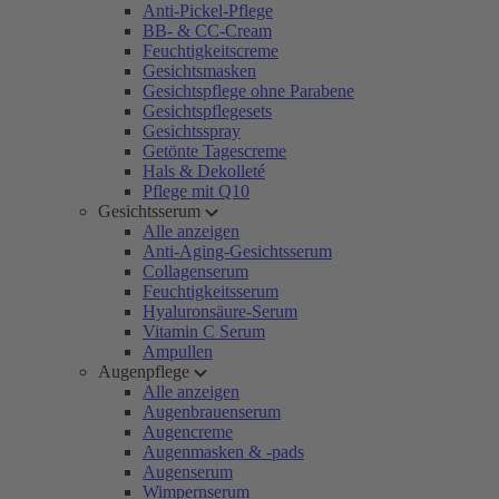
Anti-Pickel-Pflege
BB- & CC-Cream
Feuchtigkeitscreme
Gesichtsmasken
Gesichtspflege ohne Parabene
Gesichtspflegesets
Gesichtsspray
Getönte Tagescreme
Hals & Dekolleté
Pflege mit Q10
Gesichtsserum
Alle anzeigen
Anti-Aging-Gesichtsserum
Collagenserum
Feuchtigkeitsserum
Hyaluronsäure-Serum
Vitamin C Serum
Ampullen
Augenpflege
Alle anzeigen
Augenbrauenserum
Augencreme
Augenmasken & -pads
Augenserum
Wimpernserum