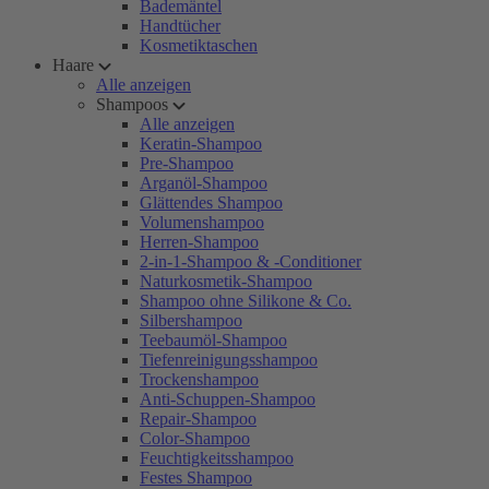
Bademäntel
Handtücher
Kosmetiktaschen
Haare
Alle anzeigen
Shampoos
Alle anzeigen
Keratin-Shampoo
Pre-Shampoo
Arganöl-Shampoo
Glättendes Shampoo
Volumenshampoo
Herren-Shampoo
2-in-1-Shampoo & -Conditioner
Naturkosmetik-Shampoo
Shampoo ohne Silikone & Co.
Silbershampoo
Teebaumöl-Shampoo
Tiefenreinigungsshampoo
Trockenshampoo
Anti-Schuppen-Shampoo
Repair-Shampoo
Color-Shampoo
Feuchtigkeitsshampoo
Festes Shampoo