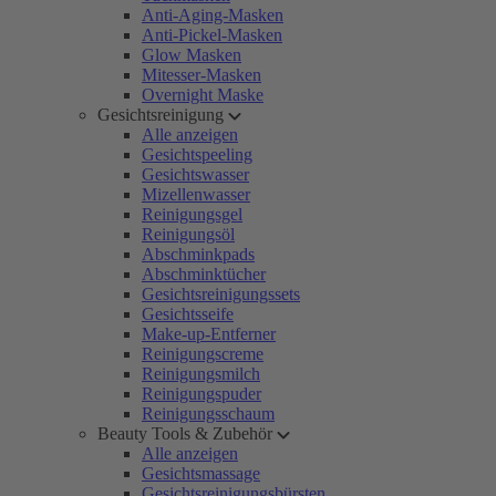
Anti-Aging-Masken
Anti-Pickel-Masken
Glow Masken
Mitesser-Masken
Overnight Maske
Gesichtsreinigung
Alle anzeigen
Gesichtspeeling
Gesichtswasser
Mizellenwasser
Reinigungsgel
Reinigungsöl
Abschminkpads
Abschminktücher
Gesichtsreinigungssets
Gesichtsseife
Make-up-Entferner
Reinigungscreme
Reinigungsmilch
Reinigungspuder
Reinigungsschaum
Beauty Tools & Zubehör
Alle anzeigen
Gesichtsmassage
Gesichtsreinigungsbürsten