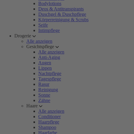
Bodylotions
Deos & Antitranspirants
Duschgel & Duschpflege
Körperreinigung & Scrubs
Seife
Intimpflege
Drogerie
Alle anzeigen
Gesichtspflege
Alle anzeigen
Anti-Aging
Augen
Lippen
Nachtpflege
Tagespflege
Rasur
Reinigung
Sonne
Zähne
Haare
Alle anzeigen
Conditioner
Haarpflege
Shampoo
Haarfarbe