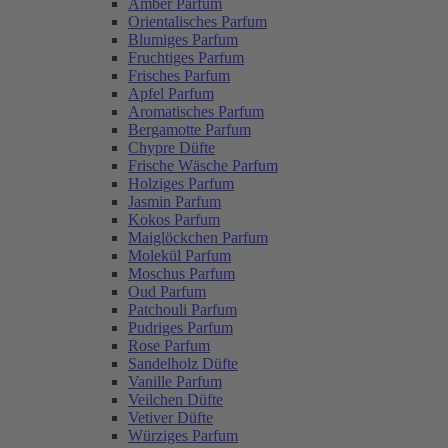
Amber Parfum
Orientalisches Parfum
Blumiges Parfum
Fruchtiges Parfum
Frisches Parfum
Apfel Parfum
Aromatisches Parfum
Bergamotte Parfum
Chypre Düfte
Frische Wäsche Parfum
Holziges Parfum
Jasmin Parfum
Kokos Parfum
Maiglöckchen Parfum
Molekül Parfum
Moschus Parfum
Oud Parfum
Patchouli Parfum
Pudriges Parfum
Rose Parfum
Sandelholz Düfte
Vanille Parfum
Veilchen Düfte
Vetiver Düfte
Würziges Parfum