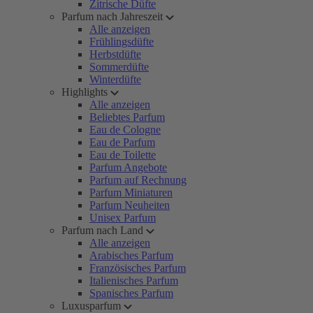
Zitrische Düfte
Parfum nach Jahreszeit
Alle anzeigen
Frühlingsdüfte
Herbstdüfte
Sommerdüfte
Winterdüfte
Highlights
Alle anzeigen
Beliebtes Parfum
Eau de Cologne
Eau de Parfum
Eau de Toilette
Parfum Angebote
Parfum auf Rechnung
Parfum Miniaturen
Parfum Neuheiten
Unisex Parfum
Parfum nach Land
Alle anzeigen
Arabisches Parfum
Französisches Parfum
Italienisches Parfum
Spanisches Parfum
Luxusparfum