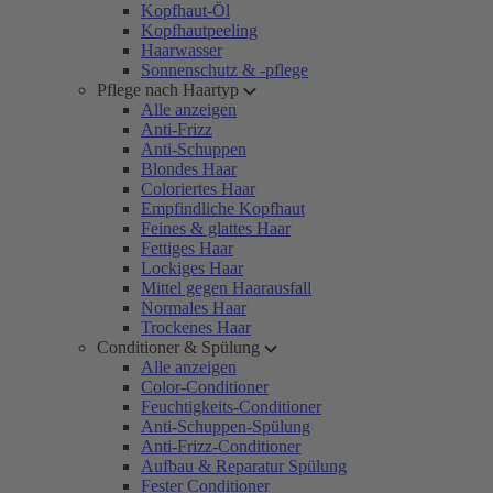
Kopfhaut-Öl
Kopfhautpeeling
Haarwasser
Sonnenschutz & -pflege
Pflege nach Haartyp
Alle anzeigen
Anti-Frizz
Anti-Schuppen
Blondes Haar
Coloriertes Haar
Empfindliche Kopfhaut
Feines & glattes Haar
Fettiges Haar
Lockiges Haar
Mittel gegen Haarausfall
Normales Haar
Trockenes Haar
Conditioner & Spülung
Alle anzeigen
Color-Conditioner
Feuchtigkeits-Conditioner
Anti-Schuppen-Spülung
Anti-Frizz-Conditioner
Aufbau & Reparatur Spülung
Fester Conditioner