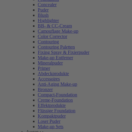
Concealer
Puder
Blush
Highlighter
BB- & CC-Cream
Camouflage Make-up
Color Corrector
Contouring
Contouring Paletten
Fixing Spray & Fixierpuder
Make-up Entferner
Mineralpuder
Primer
Abdeckprodukte
Accessoires
Anti-Aging Make-up
Bronzer
Compact-Foundation
Creme-Foundation
Effektprodukte
Flüssige Foundation
Kompaktpuder
Loser Puder
Make-up Sets
Augen