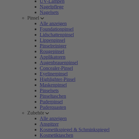
UV-Lampen
Nagelpflege
Nagelsets
Pinsel
Alle anzeigen
Foundationpinsel
Lidschattenpinsel
Lippenpinsel
Pinselreiniger
Rougepinsel
Applikatoren
Augenbrauenpinsel
Concealer-Pinsel
Eyelinerpinsel
Highlighter-Pinsel
Maskenpinsel
Pinselsets
Pinseltaschen
Puderpinsel
Puderquasten
Zubehör
Alle anzeigen
Anspitzer
Kosmetikspiegel & Schminkspiegel
Kosmetiktaschen