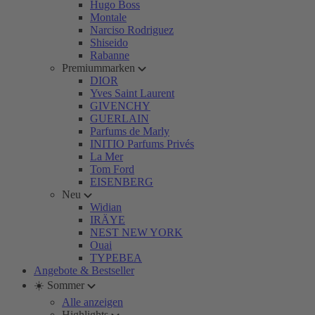
Hugo Boss
Montale
Narciso Rodriguez
Shiseido
Rabanne
Premiummarken
DIOR
Yves Saint Laurent
GIVENCHY
GUERLAIN
Parfums de Marly
INITIO Parfums Privés
La Mer
Tom Ford
EISENBERG
Neu
Widian
IRÄYE
NEST NEW YORK
Ouai
TYPEBEA
Angebote & Bestseller
☀️ Sommer
Alle anzeigen
Highlights