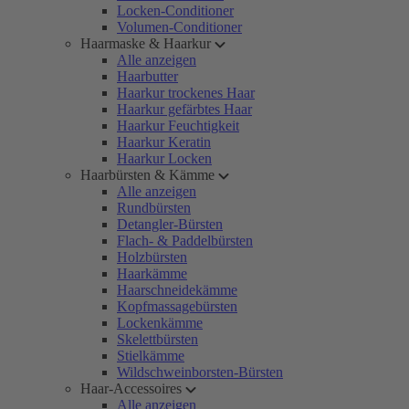
Locken-Conditioner
Volumen-Conditioner
Haarmaske & Haarkur
Alle anzeigen
Haarbutter
Haarkur trockenes Haar
Haarkur gefärbtes Haar
Haarkur Feuchtigkeit
Haarkur Keratin
Haarkur Locken
Haarbürsten & Kämme
Alle anzeigen
Rundbürsten
Detangler-Bürsten
Flach- & Paddelbürsten
Holzbürsten
Haarkämme
Haarschneidekämme
Kopfmassagebürsten
Lockenkämme
Skelettbürsten
Stielkämme
Wildschweinborsten-Bürsten
Haar-Accessoires
Alle anzeigen