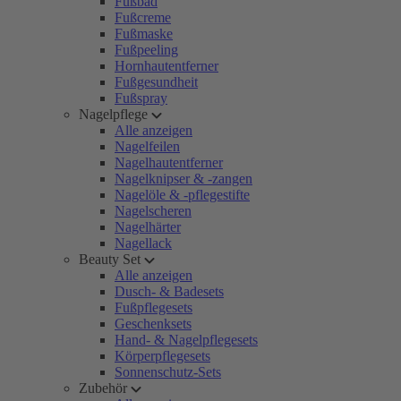
Fußbad
Fußcreme
Fußmaske
Fußpeeling
Hornhautentferner
Fußgesundheit
Fußspray
Nagelpflege
Alle anzeigen
Nagelfeilen
Nagelhautentferner
Nagelknipser & -zangen
Nagelöle & -pflegestifte
Nagelscheren
Nagelhärter
Nagellack
Beauty Set
Alle anzeigen
Dusch- & Badesets
Fußpflegesets
Geschenksets
Hand- & Nagelpflegesets
Körperpflegesets
Sonnenschutz-Sets
Zubehör