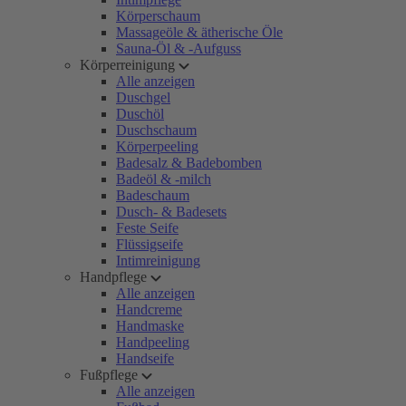
Körperschaum
Massageöle & ätherische Öle
Sauna-Öl & -Aufguss
Körperreinigung
Alle anzeigen
Duschgel
Duschöl
Duschschaum
Körperpeeling
Badesalz & Badebomben
Badeöl & -milch
Badeschaum
Dusch- & Badesets
Feste Seife
Flüssigseife
Intimreinigung
Handpflege
Alle anzeigen
Handcreme
Handmaske
Handpeeling
Handseife
Fußpflege
Alle anzeigen