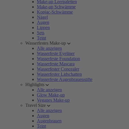
Make-up Leerpaletten
Make-up Schwämme
Konjac-Schwämme
Nägel
Augen
Lippen
Sets
Teint
Wasserfestes Make-up
Alle anzeigen
Wasserfeste Eyeliner
Wasserfeste Foundation
Wasserfeste Mascara
Wasserfester Concealer
Wasserfester Lidschatten
Wasserfeste Augenbrauenstifte
Highlights
Alle anzeigen
Glow Make-up
Veganes Make-up
Travel Size
Alle anzeigen
Augen
Augenbrauen
Teint