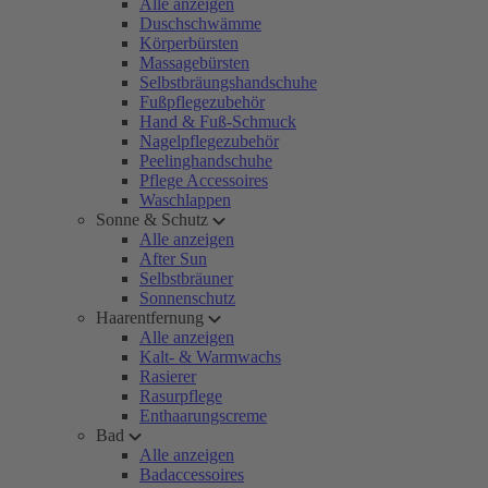
Alle anzeigen
Duschschwämme
Körperbürsten
Massagebürsten
Selbstbräungshandschuhe
Fußpflegezubehör
Hand & Fuß-Schmuck
Nagelpflegezubehör
Peelinghandschuhe
Pflege Accessoires
Waschlappen
Sonne & Schutz
Alle anzeigen
After Sun
Selbstbräuner
Sonnenschutz
Haarentfernung
Alle anzeigen
Kalt- & Warmwachs
Rasierer
Rasurpflege
Enthaarungscreme
Bad
Alle anzeigen
Badaccessoires