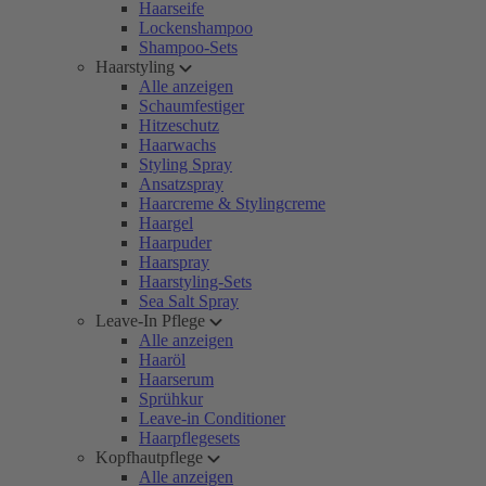
Haarseife
Lockenshampoo
Shampoo-Sets
Haarstyling
Alle anzeigen
Schaumfestiger
Hitzeschutz
Haarwachs
Styling Spray
Ansatzspray
Haarcreme & Stylingcreme
Haargel
Haarpuder
Haarspray
Haarstyling-Sets
Sea Salt Spray
Leave-In Pflege
Alle anzeigen
Haaröl
Haarserum
Sprühkur
Leave-in Conditioner
Haarpflegesets
Kopfhautpflege
Alle anzeigen