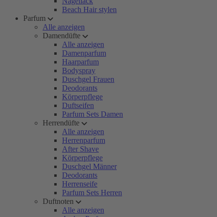
Nagellack
Beach Hair stylen
Parfum
Alle anzeigen
Damendüfte
Alle anzeigen
Damenparfum
Haarparfum
Bodyspray
Duschgel Frauen
Deodorants
Körperpflege
Duftseifen
Parfum Sets Damen
Herrendüfte
Alle anzeigen
Herrenparfum
After Shave
Körperpflege
Duschgel Männer
Deodorants
Herrenseife
Parfum Sets Herren
Duftnoten
Alle anzeigen