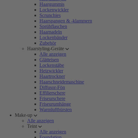
Haargummis
Lockenwickler
Scrunchies
Haarspangen & -klammern
Sprühflaschen
Haarnadeln
Lockenbänder
Zubehör
Haarstyling-Geräte
Alle anzeigen
Glätteisen
Lockenstäbe
Heizwickler
Haartrockner
Haarschneidemaschine
Diffusor-Fön
Effilierschere
Friseurschere
Friseurumhänge
Warmluftbürsten
Make-up
Alle anzeigen
Teint
Alle anzeigen
Foundation