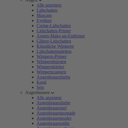
Alle anzeigen
Lidschatten
Mascara
Eyeliner
Creme-Lidschatten
Lidschatten-Primer
Augen-Make-up-Entferner
Glitzer-Lidschatten
Künstliche Wimpern
Lidschattenpaletten
Wimpern-Primer
Wimpernbürsten
Wimpernkleber
Wimpernzangen
Augenbrauenfarbe
Kajal
Sets
Augenbrauen
Alle anzeigen
Augenbrauenfarbe
Augenbrauengel
Augenbrauenpomade
Augenbrauenpuder
Augenbrauenstifte