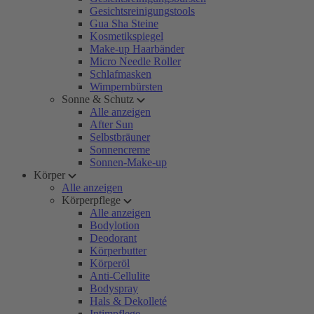
Gesichtsreinigungstools
Gua Sha Steine
Kosmetikspiegel
Make-up Haarbänder
Micro Needle Roller
Schlafmasken
Wimpernbürsten
Sonne & Schutz
Alle anzeigen
After Sun
Selbstbräuner
Sonnencreme
Sonnen-Make-up
Körper
Alle anzeigen
Körperpflege
Alle anzeigen
Bodylotion
Deodorant
Körperbutter
Körperöl
Anti-Cellulite
Bodyspray
Hals & Dekolleté
Intimpflege