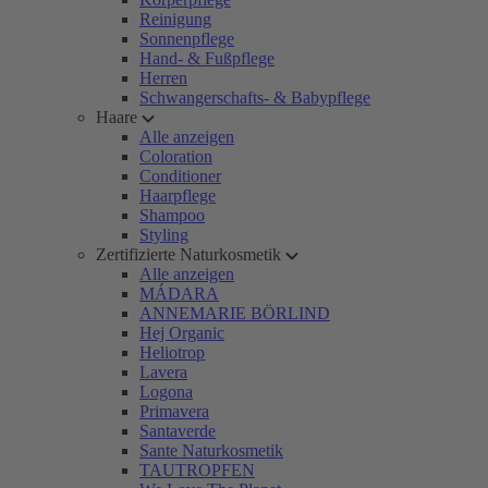
Reinigung
Sonnenpflege
Hand- & Fußpflege
Herren
Schwangerschafts- & Babypflege
Haare
Alle anzeigen
Coloration
Conditioner
Haarpflege
Shampoo
Styling
Zertifizierte Naturkosmetik
Alle anzeigen
MÁDARA
ANNEMARIE BÖRLIND
Hej Organic
Heliotrop
Lavera
Logona
Primavera
Santaverde
Sante Naturkosmetik
TAUTROPFEN